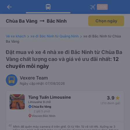
arrow_back
Tải app Vexere ngay!
Tải app Vexere
-30k
Mở app
Mở app
Nhận ưu đãi thành viên độc
-30k/ghế khi đặt vé máy bay qua
quyền
app
Chùa Ba Vàng
Bắc Ninh
Chọn ngày
Vé xe khách
xe đi Bắc Ninh từ Quảng Ninh
xe đi Bắc Ninh từ Chùa
Ba Vàng
Đặt mua vé xe 4 nhà xe đi Bắc Ninh từ Chùa Ba
Vàng chất lượng cao và giá vé ưu đãi nhất
: 12
chuyến mỗi ngày
Vexere Team
Ngày cập nhật: 07/08/2026
Tùng Tuấn Limousine
3.9
Limousine 9 chỗ
(210 đánh giá)
Chùa Ba Vàng
2 giờ 5 phút
Vincom Bắc Ninh
Mình để quên máy camera ở trên ghế. Đi từ Yên Tử về tới HN. Xuống xe 3