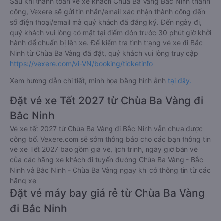
Sau khi thanh toán vé xe khách Chùa Ba Vàng Bắc Ninh thành
công, Vexere sẽ gửi tin nhắn/email xác nhận thành công đến
số điện thoại/email mà quý khách đã đăng ký. Đến ngày đi,
quý khách vui lòng có mặt tại điểm đón trước 30 phút giờ khởi
hành để chuẩn bị lên xe. Để kiểm tra tình trạng vé xe đi Bắc
Ninh từ Chùa Ba Vàng đã đặt, quý khách vui lòng truy cập
https://vexere.com/vi-VN/booking/ticketinfo
Xem hướng dẫn chi tiết, minh họa bằng hình ảnh
tại đây.
Đặt vé xe Tết 2027 từ Chùa Ba Vàng đi
Bắc Ninh
Vé xe tết 2027 từ Chùa Ba Vàng đi Bắc Ninh vẫn chưa được
công bố. Vexere.com sẽ sớm thông báo cho các bạn thông tin
vé xe Tết 2027 bao gồm giá vé, lịch trình, ngày giờ bán vé
của các hãng xe khách đi tuyến đường Chùa Ba Vàng - Bắc
Ninh và Bắc Ninh - Chùa Ba Vàng ngay khi có thông tin từ các
hãng xe.
Đặt vé máy bay giá rẻ từ Chùa Ba Vàng
đi Bắc Ninh