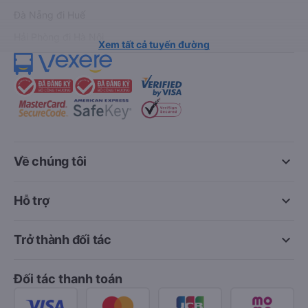
Đà Nẵng đi Huế
Hải Phòng đi Hà Nội
Xem tất cả tuyến đường
keyboard_arrow_down
Về chúng tôi
keyboard_arrow_down
Hỗ trợ
keyboard_arrow_down
Trở thành đối tác
Đối tác thanh toán