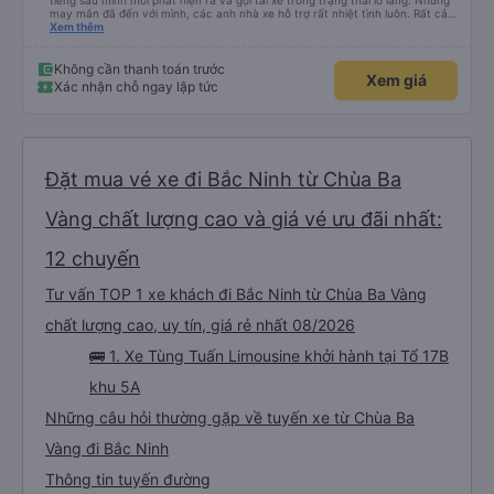
tiếng sau mình mới phát hiện ra và gọi tài xế trong trạng thái lo lắng. Nhưng
may mắn đã đến với mình, các anh nhà xe hỗ trợ rất nhiệt tình luôn. Rất cảm
ơn và chúc các anh nhà xe Tùng Tuấn sức khoẻ, vạn dặm bình an ạ!
Xem thêm
Không cần thanh toán trước
Xem giá
Xác nhận chỗ ngay lập tức
Đặt mua vé xe đi Bắc Ninh từ Chùa Ba
Vàng chất lượng cao và giá vé ưu đãi nhất:
12 chuyến
Tư vấn TOP 1 xe khách đi Bắc Ninh từ Chùa Ba Vàng
chất lượng cao, uy tín, giá rẻ nhất 08/2026
🚌 1. Xe Tùng Tuấn Limousine khởi hành tại Tổ 17B
khu 5A
Những câu hỏi thường gặp về tuyến xe từ Chùa Ba
Vàng đi Bắc Ninh
Thông tin tuyến đường