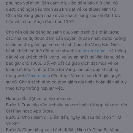
phù hợp với mình. Bên cạnh đó, việc đảm bảo giữ chỗ, có
được chỗ ngồi yêu thích sau khi đặt vé xe đi Bắc Ninh từ
Chùa Ba Vàng giữa nhà xe với khách hàng sau khi đặt trực
tiếp vẫn chưa được đảm bảo 100%.
Cho nên để dễ dàng so sánh giá, xem đánh giá chất lượng
các nhà xe đi, được đảm bảo quyền lợi cao nhất, được hưởng
nhiều ưu đãi giảm giá vé xe khách Chùa Ba Vàng Bắc Ninh,
hành khách có thể đặt mua tại website
Vexere.com
- Hệ thống
đặt vé xe khách chất lượng, và uy tín nhất tại Việt Nam, đảm
bảo giữ chỗ 100%. Đối với bất cứ giao dịch đặt mua vé xe
khách đi Bắc Ninh từ Chùa Ba Vàng nào của quý khách tại
trang web
Vexere.com
đều được Vexere cam kết giải quyết
sự cố. Chính sách tặng coupon giảm giá hoặc hoàn tiền sẽ tùy
theo từng trường hợp sự việc.
Hướng dẫn đặt vé tại Vexere.com:
Bước 1: Truy cập vào website Vexere hoặc tải app Vexere trên
CH Play hoặc App Store.
Bước 2: Chọn điểm đi, điểm đến, ngày đi, sau đó chọn “TÌM
VÉ XE”.
Bước 3: Chọn hãng xe khách đi Bắc Ninh từ Chùa Ba Vàng,