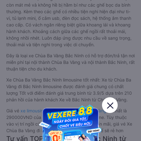
còn mát mẻ và không hề bị hầm bí như các ghế bọc da bình
thường. Kèm theo các ghế có nhiều tiện nghi hiện đại như ti-
vi, tủ lạnh mini, ổ cắm usb, đèn đọc sách, hệ thống âm thanh
cao cấp. Có vách ngăn riêng biệt giữa khoang lái và khoang
hành khách. Khoảng cách giữa các ghế ngồi rất thoải mái,
không nhồi nhét. Luôn đáp ứng được nhu cầu về sang trọng,
thoải mái và tiện nghi trong việc di chuyển.
Đây là loại xe Chùa Ba Vàng Bắc Ninh có hỗ trợ đón/trả tận nơi
miễn phí tại nội thành Chùa Ba Vàng và nội thành Bắc Ninh, rất
thuận tiện cho du khách.
Xe Chùa Ba Vàng Bắc Ninh limousine tốt nhất: Xe từ Chùa Ba
Vàng đi Bắc Ninh limousine được đánh giá chung có chất
lượng Tốt với điểm đánh giá trung bình từ 3.9/5 dựa trên 210
phản hồi của hành khách Xe về Bắc Ninh từ Chùa Ba Vàng.
Giá vé
xe limousine đi Bắc Ninh từ Chùa Ba Vàng
rẻ nhất là
290000VND của hãng xe Tùng Tuấn Limousine. Tùy thuộc
vào vị trí ngồi của bạn và chương trình khuyến mãi, giá vé Xe
Chùa Ba Vàng đi Bắc Ninh limousine này có thể sẽ rẻ hơn
Tư vấn TOP 1 xe khách đi Bắc Ninh từ