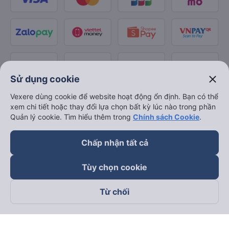
close
Sử dụng cookie
Vexere dùng cookie để website hoạt động ổn định. Bạn có thể
xem chi tiết hoặc thay đổi lựa chọn bất kỳ lúc nào trong phần
Quản lý cookie. Tìm hiểu thêm trong
Chính sách Cookie
.
Chấp nhận tất cả
Tùy chọn cookie
Từ chối
Theo dõi chúng tôi trên
Facebook
Tiktok
Youtube