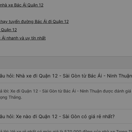
á nhà xe Bác Ái Quận 12
 chạy tuyến đường Bác Ái đi Quận 12
- Quận 12
Ái nhanh và uy tín nhất
âu hỏi: Nhà xe đi Quận 12 - Sài Gòn từ Bác Ái - Ninh Thuận
rả lời: Xe đi Quận 12 - Sài Gòn từ Bác Ái - Ninh Thuận được đánh giá
rọng Thắng.
âu hỏi: Xe nào đi Quận 12 - Sài Gòn có giá rẻ nhất?
rả lời: Vé xe rẻ nhất có mức giá là 570.000 đồng của nhà xe Trọng 