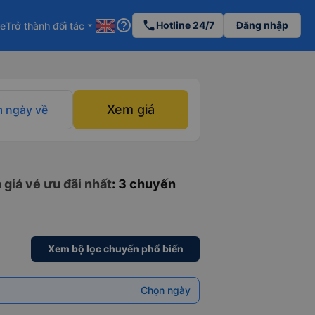
help_outline
phone
Hotline 24/7
Đăng nhập
re
Trở thành đối tác
arrow_drop_down
Xem giá
 ngày về
 giá vé ưu đãi nhất
: 3 chuyến
Xem bộ lọc chuyến phổ biến
Chọn ngày