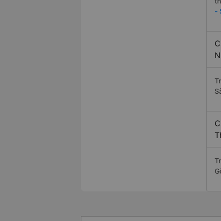
t
-
C
N
T
S
C
T
Tr
G