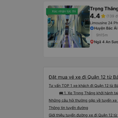
Trọng Thắn
Xác nhận tức thì
4.4
star
(139 đ
Limousine 24 P
Huyện Bác Ái
9h15m
Ngã 4 An Sư
Đặt mua vé xe đi Quận 12 từ Bá
Tư vấn TOP 1 xe khách đi Quận 12 từ Bác
🚌 1. Xe Trọng Thắng khởi hành t
Những câu hỏi thường gặp về tuyến xe 
Thông tin tuyến đường
Giới thiệu tuyến đường xe đi Quận 12 từ