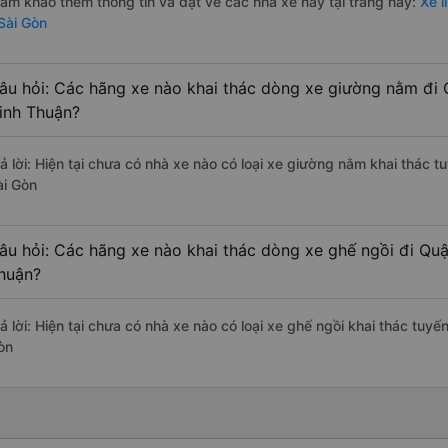
ham khảo thêm thông tin và đặt vé các nhà xe này tại trang này:
Xe l
 Sài Gòn
âu hỏi: Các hãng xe nào khai thác dòng xe giường nằm đi Q
inh Thuận?
rả lời: Hiện tại chưa có nhà xe nào có loại xe giường nằm khai thác 
ài Gòn
âu hỏi: Các hãng xe nào khai thác dòng xe ghế ngồi đi Quậ
huận?
ả lời: Hiện tại chưa có nhà xe nào có loại xe ghế ngồi khai thác tuyế
òn