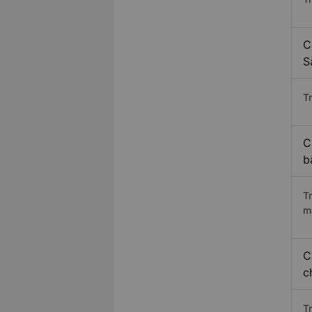
C
S
Tr
C
b
T
m
C
c
T