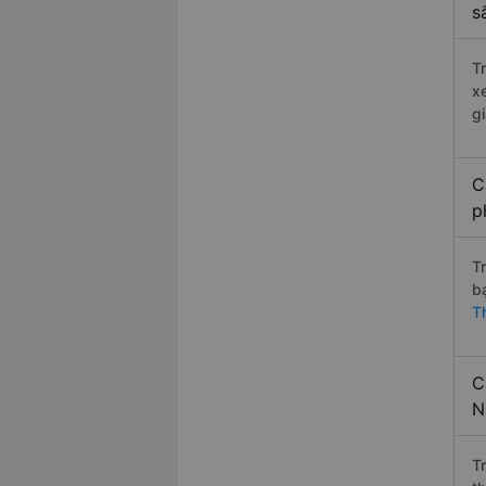
s
T
x
g
C
p
T
b
T
C
N
T