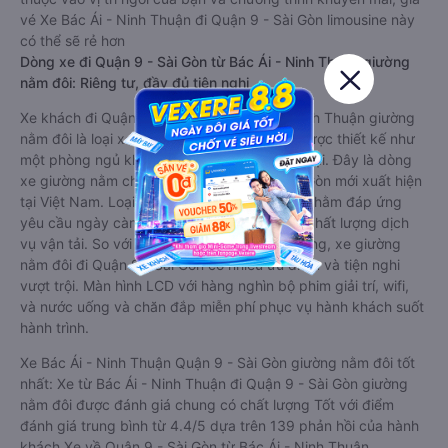
vé Xe Bác Ái - Ninh Thuận đi Quận 9 - Sài Gòn limousine này
có thể sẽ rẻ hơn
Dòng xe đi Quận 9 - Sài Gòn từ Bác Ái - Ninh Thuận giường
nằm đôi: Riêng tư, đầy đủ tiện nghi
Xe khách đi Quận 9 - Sài Gòn từ Bác Ái - Ninh Thuận giường
nằm đôi là loại xe đặc biệt. Với mỗi giường được thiết kế như
một phòng ngủ khách sạn sang trọng, hiện đại. Đây là dòng
xe giường nằm cho cặp đôi đi Quận 9 - Sài Gòn mới xuất hiện
tại Việt Nam. Loại xe giường nằm đôi ra đời nhằm đáp ứng
yêu cầu ngày càng cao của khách hàng về chất lượng dịch
vụ vận tải. So với xe giường nằm thông thường, xe giường
nằm đôi đi Quận 9 - Sài Gòn có nhiều ưu điểm và tiện nghi
vượt trội. Màn hình LCD với hàng nghìn bộ phim giải trí, wifi,
và nước uống và chăn đắp miễn phí phục vụ hành khách suốt
hành trình.
Xe Bác Ái - Ninh Thuận Quận 9 - Sài Gòn giường nằm đôi tốt
nhất: Xe từ Bác Ái - Ninh Thuận đi Quận 9 - Sài Gòn giường
nằm đôi được đánh giá chung có chất lượng Tốt với điểm
đánh giá trung bình từ 4.4/5 dựa trên 139 phản hồi của hành
khách Xe về Quận 9 - Sài Gòn từ Bác Ái - Ninh Thuận.