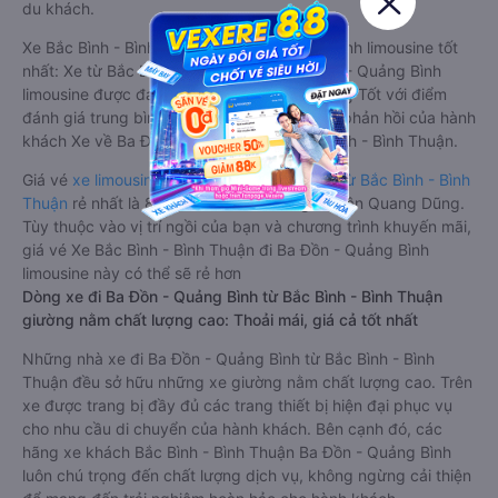
du khách.
Xe Bắc Bình - Bình Thuận Ba Đồn - Quảng Bình limousine tốt
nhất: Xe từ Bắc Bình - Bình Thuận đi Ba Đồn - Quảng Bình
limousine được đánh giá chung có chất lượng Tốt với điểm
đánh giá trung bình từ 3.7/5 dựa trên 2999 phản hồi của hành
khách Xe về Ba Đồn - Quảng Bình từ Bắc Bình - Bình Thuận.
Giá vé
xe limousine đi Ba Đồn - Quảng Bình từ Bắc Bình - Bình
Thuận
rẻ nhất là 800000VND của hãng xe Tân Quang Dũng.
Tùy thuộc vào vị trí ngồi của bạn và chương trình khuyến mãi,
giá vé Xe Bắc Bình - Bình Thuận đi Ba Đồn - Quảng Bình
limousine này có thể sẽ rẻ hơn
Dòng xe đi Ba Đồn - Quảng Bình từ Bắc Bình - Bình Thuận
giường nằm chất lượng cao: Thoải mái, giá cả tốt nhất
Những nhà xe đi Ba Đồn - Quảng Bình từ Bắc Bình - Bình
Thuận đều sở hữu những xe giường nằm chất lượng cao. Trên
xe được trang bị đầy đủ các trang thiết bị hiện đại phục vụ
cho nhu cầu di chuyển của hành khách. Bên cạnh đó, các
hãng xe khách Bắc Bình - Bình Thuận Ba Đồn - Quảng Bình
luôn chú trọng đến chất lượng dịch vụ, không ngừng cải thiện