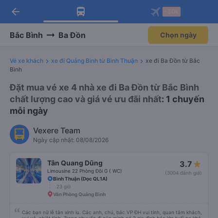
arrow_back
Tải app Vexere ngay!
Tải app Vexere
-30k
Mở app
Mở app
Nhận ưu đãi thành viên độc
-30k/ghế khi đặt vé máy bay qua
quyền
app
Bắc Bình
Ba Đồn
Chọn ngày
Vé xe khách
xe đi Quảng Bình từ Bình Thuận
xe đi Ba Đồn từ Bắc
Bình
Đặt mua vé xe 4 nhà xe đi Ba Đồn từ Bắc Bình
chất lượng cao và giá vé ưu đãi nhất
: 1 chuyến
mỗi ngày
Vexere Team
Ngày cập nhật: 08/08/2026
Tân Quang Dũng
3.7
Limousine 22 Phòng Đôi G ( WC)
(3004 đánh giá)
Bình Thuận (Dọc QL1A)
23 giờ
Văn Phòng Quảng Bình
Các bạn nữ lễ tân xinh iu. Các anh, chú, bác VP ĐH vui tính, quan tâm khách,