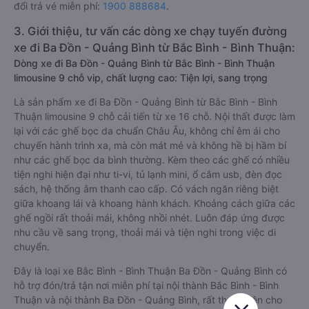
đổi trả vé miễn phí:
1900 888684
.
3. Giới thiệu, tư vấn các dòng xe chạy tuyến đường
xe đi Ba Đồn - Quảng Bình từ Bắc Bình - Bình Thuận:
Dòng xe đi Ba Đồn - Quảng Bình từ Bắc Bình - Bình Thuận
limousine 9 chỗ vip, chất lượng cao: Tiện lợi, sang trọng
Là sản phẩm xe đi Ba Đồn - Quảng Bình từ Bắc Bình - Bình
Thuận limousine 9 chỗ cải tiến từ xe 16 chỗ. Nội thất được làm
lại với các ghế bọc da chuẩn Châu Âu, không chỉ êm ái cho
chuyến hành trình xa, mà còn mát mẻ và không hề bị hầm bí
như các ghế bọc da bình thường. Kèm theo các ghế có nhiều
tiện nghi hiện đại như ti-vi, tủ lạnh mini, ổ cắm usb, đèn đọc
sách, hệ thống âm thanh cao cấp. Có vách ngăn riêng biệt
giữa khoang lái và khoang hành khách. Khoảng cách giữa các
ghế ngồi rất thoải mái, không nhồi nhét. Luôn đáp ứng được
nhu cầu về sang trọng, thoải mái và tiện nghi trong việc di
chuyển.
Đây là loại xe Bắc Bình - Bình Thuận Ba Đồn - Quảng Bình có
hỗ trợ đón/trả tận nơi miễn phí tại nội thành Bắc Bình - Bình
Thuận và nội thành Ba Đồn - Quảng Bình, rất thuận tiện cho