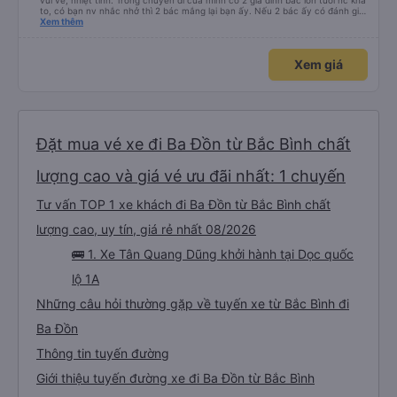
vui vẻ, nhiệt tình. Trong chuyến đi của mình có 2 gia đình bác lớn tuổi nc khá
to, có bạn nv nhắc nhở thì 2 bác mắng lại bạn ấy. Nếu 2 bác ấy có đánh giá
xấu thì mình ngược lại nha. Bạn ấy nhắc nhở rất đúng. 2 bác nói rất to. To
Xem thêm
đến lỗi mình ngủ còn mơ được câu chuyện các bác nói với nhau xuất hiện
trong giấc mơ của mình luôn. Nên nếu bạn ấy bị phản ánh thì đừng trừ lương
bạn ấy nha. Nếu bạn ấy bị trừ thì bảo bạn ấy liên hệ sđt của mình, mình hỗ
Xem giá
trợ ạ. Số mình đuôi 666, chuyến ĐH-NT ngày 16/1. À các bạn nữ lễ tân xinh
iu còn đổi cho mình phòng đơn sang đôi xong còn note là (một mình) yêu
luôn. Nhưng phòng đôi mà nằm một thì mỗi lần xe rẽ 1 cái là ✈️ Ít đi xe khách
nhưng đủ để đánh giá 10/10.
Đặt mua vé xe đi Ba Đồn từ Bắc Bình chất
lượng cao và giá vé ưu đãi nhất: 1 chuyến
Tư vấn TOP 1 xe khách đi Ba Đồn từ Bắc Bình chất
lượng cao, uy tín, giá rẻ nhất 08/2026
🚌 1. Xe Tân Quang Dũng khởi hành tại Dọc quốc
lộ 1A
Những câu hỏi thường gặp về tuyến xe từ Bắc Bình đi
Ba Đồn
Thông tin tuyến đường
Giới thiệu tuyến đường xe đi Ba Đồn từ Bắc Bình