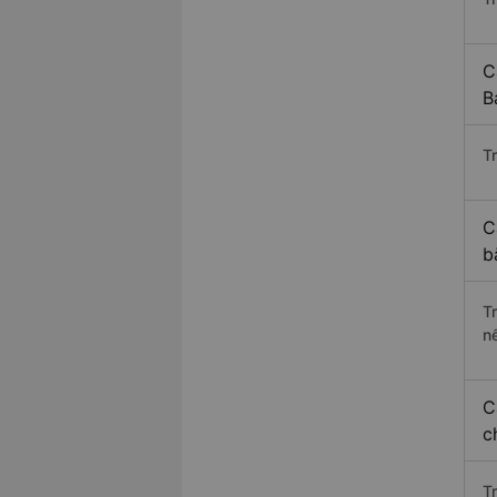
C
B
Tr
C
b
T
n
C
c
T