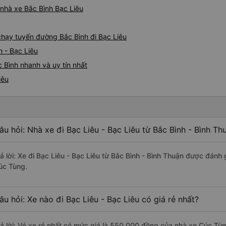
05527 Cảm ơn tài xế xe nhưn
á nhà xe Bắc Bình Bạc Liêu
cách thực hiện, hãy xem Go
nào, &quot;B Bạn bị sao vậy
bạn vậy?&quot; Bây giờ là 2:
 chạy tuyến đường Bắc Bình đi Bạc Liêu
bằng xe bu lông Limousine. Tô
h - Bạc Liêu
tôi quá ngu ngốc. Tôi vẫn đ
nếu không có tài xế... Cảm ơ
 Bình nhanh và uy tín nhất
iêu
âu hỏi: Nhà xe đi Bạc Liêu - Bạc Liêu từ Bắc Bình - Bình Th
rả lời: Xe đi Bạc Liêu - Bạc Liêu từ Bắc Bình - Bình Thuận được đánh 
úc Tùng.
âu hỏi: Xe nào đi Bạc Liêu - Bạc Liêu có giá rẻ nhất?
rả lời: Vé xe rẻ nhất có mức giá là 550.000 đồng của nhà xe Cúc Tùn