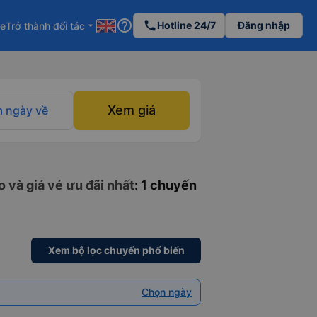
help_outline
phone
Hotline 24/7
Đăng nhập
re
Trở thành đối tác
arrow_drop_down
Xem giá
 ngày về
o và giá vé ưu đãi nhất
: 1 chuyến
Xem bộ lọc chuyến phổ biến
Chọn ngày