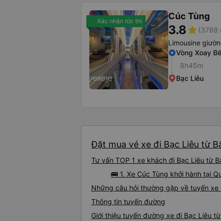
Cúc Tùng
Xác nhận tức thì
3.8
star
(3788 
Limousine giườ
Vòng Xoay Bế
8h45m
Bạc Liêu
Đặt mua vé xe đi Bạc Liêu từ B
Tư vấn TOP 1 xe khách đi Bạc Liêu từ Bắ
🚌 1. Xe Cúc Tùng khởi hành tại Q
Những câu hỏi thường gặp về tuyến xe t
Thông tin tuyến đường
Giới thiệu tuyến đường xe đi Bạc Liêu t