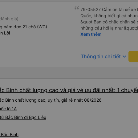
79-05527 Cảm ơn tài xế xe b
Quốc, không biết gì cả nhưn
đánh giá)
&quot;Bạn có chắc chắn sẽ 
ng nằm đơn 21 chỗ (WC)
những câu hỏi lạ như &quot;
n Lội
sạn của chúng tôi không?&q
Xem thêm
của mọi thứ. Vốn dĩ tôi đến
báo lúc đó nhưng tài xế bảo
và thậm chí còn đón tôi tại 
keyboard_arrow_down
Thông tin chi tiết
buổi sáng. ngu ngốc đến mức 
tài xế không ở đó, tôi vẫn đ
nó chắc hẳn rất nguy hiểm..
buýt 79-05527 rất nhiều tài
không biết gì nhưng tài xế đ
ắc Bình chất lượng cao và giá vé ưu đãi nhất: 1 chuyế
liên tục hỏi trên Google Ma
hỏi những câu hỏi kỳ lạ, &q
c Bình chất lượng cao, uy tín, giá rẻ nhất 08/2026
khách sạn của chúng tôi khô
2h30 sáng nhưng lúc đó khô
uốc lộ 1A
ngủ thêm và đợi ở trạm xăn
ừ Bắc Bình đi Bạc Liêu
bằng xe limousine vào buổi sá
vì tôi trông ngu ngốc quá.. 
tài xế thì sẽ rất nguy hiểm..
ừ Bắc Bình