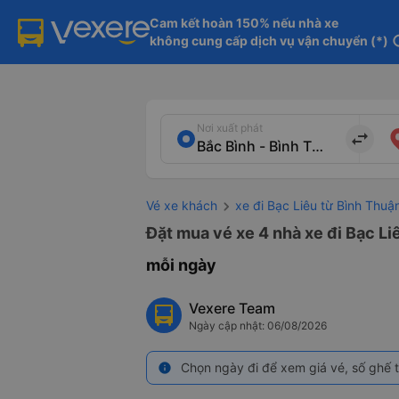
Cam kết hoàn 150% nếu nhà xe

không cung cấp dịch vụ vận chuyển (*)
in
Nơi xuất phát
import_export
Vé xe khách
xe đi Bạc Liêu từ Bình Thuậ
Đặt mua vé xe 4 nhà xe đi Bạc Li
mỗi ngày
Vexere Team
Ngày cập nhật: 06/08/2026
Chọn ngày đi để xem giá vé, số ghế t
info