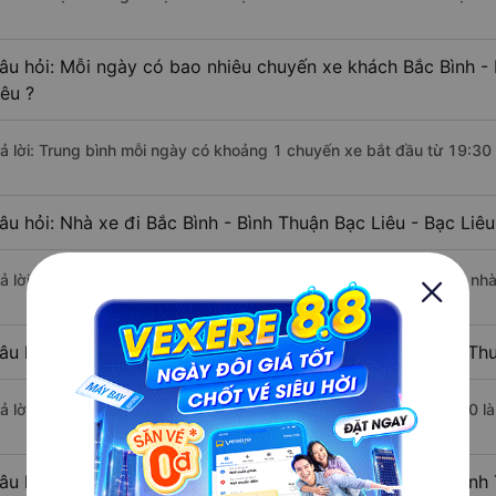
âu hỏi: Mỗi ngày có bao nhiêu chuyến xe khách Bắc Bình - 
iêu ?
rả lời: Trung bình mỗi ngày có khoảng 1 chuyến xe bắt đầu từ 19:30
âu hỏi: Nhà xe đi Bắc Bình - Bình Thuận Bạc Liêu - Bạc Liê
rả lời: Chuyến xe có giờ xuất phát sớm nhất vào lúc 19:30 là của nh
âu hỏi: Nhà xe đi Bạc Liêu - Bạc Liêu từ Bắc Bình - Bình Th
rả lời: Chuyến xe có giờ xuất phát trễ (muộn) nhất là vào lúc 19:30 
âu hỏi: Review xe đi Bạc Liêu - Bạc Liêu từ Bắc Bình - Bình