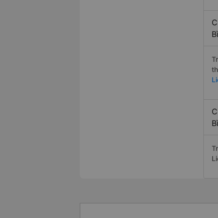
C
B
T
t
Li
C
B
Tr
L