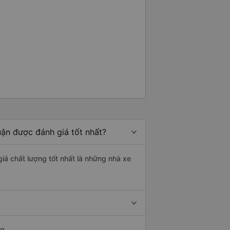
g rất nhiều. Nếu bạn chưa biết
ogle Maps hoạt động như thế
?&quot; Chuyện gì xảy ra với
30 và tôi đang nói về nó. ạn
i nghĩ tài xế đã giúp tôi vì nhìn
ang nghĩ rằng sẽ rất nguy hiểm
n các bạn rất nhiều.
uận được đánh giá tốt nhất?
giá chất lượng tốt nhất là những nhà xe
g.