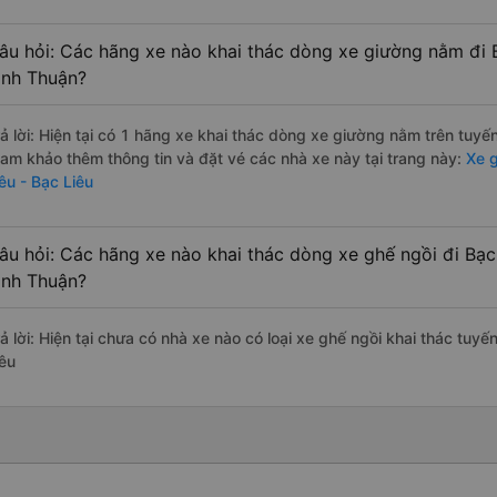
âu hỏi: Các hãng xe nào khai thác dòng xe giường nằm đi B
ình Thuận?
rả lời: Hiện tại có 1 hãng xe khai thác dòng xe giường nằm trên tuy
ham khảo thêm thông tin và đặt vé các nhà xe này tại trang này:
Xe g
êu - Bạc Liêu
âu hỏi: Các hãng xe nào khai thác dòng xe ghế ngồi đi Bạc 
ình Thuận?
ả lời: Hiện tại chưa có nhà xe nào có loại xe ghế ngồi khai thác tuyế
iêu