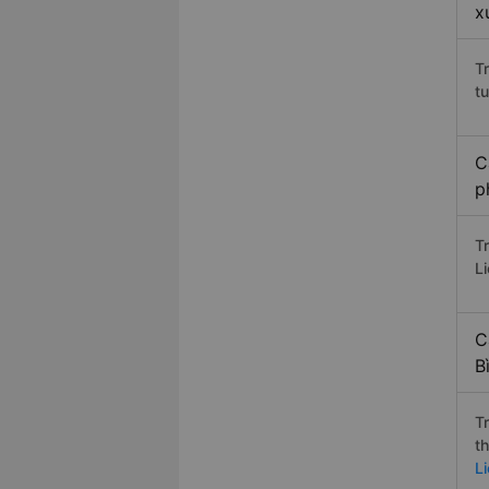
x
T
t
C
p
T
Li
C
B
T
t
Li