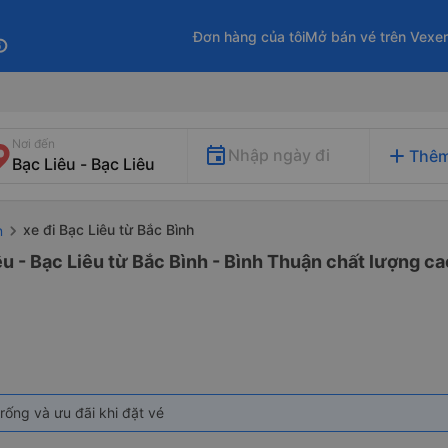
Đơn hàng của tôi
Mở bán vé trên Vexe
fo
Nơi đến
add
Nhập ngày đi
Thêm
xe đi Bạc Liêu từ Bắc Bình
n
êu - Bạc Liêu từ Bắc Bình - Bình Thuận chất lượng ca
rống và ưu đãi khi đặt vé