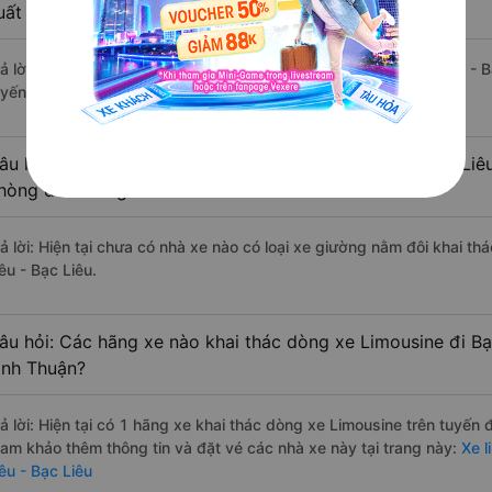
uất sắc, cao cấp nhất?
rả lời: Tạm thời chưa đủ review để đánh giá có nhà xe đi Bạc Liêu - 
uyến đường này có chất lượng xuất sắc.
âu hỏi: Có loại xe Bắc Bình - Bình Thuận Bạc Liêu - Bạc Liê
hòng đôi không?
rả lời: Hiện tại chưa có nhà xe nào có loại xe giường nằm đôi khai th
êu - Bạc Liêu.
âu hỏi: Các hãng xe nào khai thác dòng xe Limousine đi Bạc
ình Thuận?
rả lời: Hiện tại có 1 hãng xe khai thác dòng xe Limousine trên tuyến
ham khảo thêm thông tin và đặt vé các nhà xe này tại trang này:
Xe l
êu - Bạc Liêu