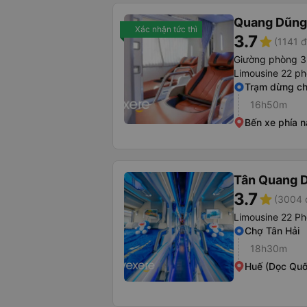
Quang Dũng
Xác nhận tức thì
3.7
star
(1141 đ
Giường phòng 3
Limousine 22 p
Trạm dừng ch
16h50m
Bến xe phía 
Tân Quang 
3.7
star
(3004 
Limousine 22 Ph
Chợ Tân Hải
18h30m
Huế (Dọc Quố