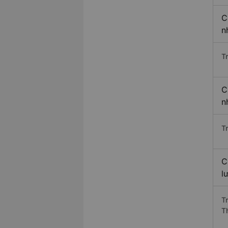
C
n
T
C
n
T
C
l
T
T