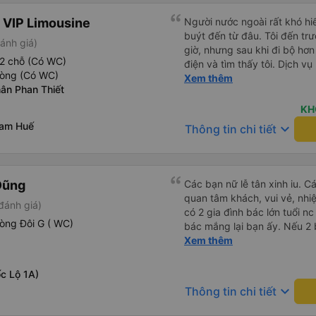
 VIP Limousine
Người nước ngoài rất khó hiể
buýt đến từ đâu. Tôi đến tr
ánh giá)
giờ, nhưng sau khi đi bộ hơn
2 chỗ (Có WC)
điện và tìm thấy tôi. Dịch v
hòng (Có WC)
tôi ngủ ngon hơn ở khách sạn 
Xem thêm
ân Phan Thiết
hơn nếu tiếng còi xe bớt to h
cho điểm tối đa. Cảm ơn bạn 
KH
nam Huế
keyboard_arrow_down
Thông tin chi tiết
Dũng
Các bạn nữ lễ tân xinh iu. C
quan tâm khách, vui vẻ, nhiệt tình. Trong
đánh giá)
có 2 gia đình bác lớn tuổi nc
òng Đôi G ( WC)
bác mắng lại bạn ấy. Nếu 2 
ngược lại nha. Bạn ấy nhắc n
Xem thêm
đến lỗi mình ngủ còn mơ đượ
nhau xuất hiện trong giấc mơ của mình luôn. Nên nếu bạn
c Lộ 1A)
bị phản ánh thì đừng trừ lươ
keyboard_arrow_down
Thông tin chi tiết
thì bảo bạn ấy liên hệ sđt c
đuôi 666, chuyến ĐH-NT ngày