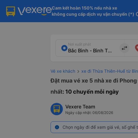
Cam kết hoàn 150% nếu nhà xe

không cung cấp dịch vụ vận chuyển (*)
in
Nơi xuất phát
import_export
Vé xe khách
xe đi Thừa Thiên-Huế từ Bì
Đặt mua vé xe 5 nhà xe đi Phong 
nhất
: 10 chuyến mỗi ngày
Vexere Team
Ngày cập nhật: 06/08/2026
Chọn ngày đi để xem giá vé, số ghế t
info