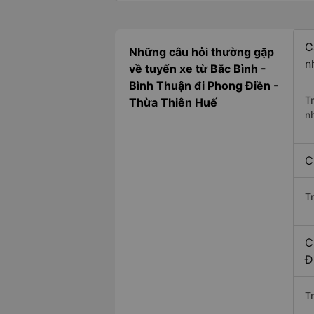
C
Những câu hỏi thường gặp
n
về tuyến xe từ Bắc Bình -
Bình Thuận đi Phong Điền -
T
Thừa Thiên Huế
n
C
T
C
Đ
Tr