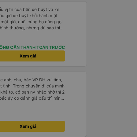
u vị trí của bến xe buýt và xe
ước giờ xe buýt khởi hành một
 một giờ, cuối cùng họ cũng gọi
ụ bình thường, nhưng dù sao thì
vì tôi rất thoải mái. Sẽ tuyệt
ơn. Nhưng tôi thích nó nên tôi
rất nhiều.
ÔNG CẦN THANH TOÁN TRƯỚC
Xem giá
ác anh, chú, bác VP ĐH vui tính,
 chuyến đi của mình
 khá to, có bạn nv nhắc nhở thì 2
bác ấy có đánh giá xấu thì mình
hở rất đúng. 2 bác nói rất to. To
c câu chuyện các bác nói với
 ấy
ng bạn ấy nha. Nếu bạn ấy bị trừ
Xem giá
ủa mình, mình hỗ trợ ạ. Số mình
 16/1. À các bạn nữ lễ tân xinh