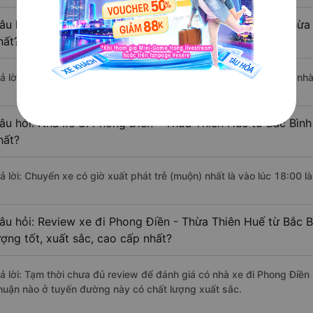
âu hỏi: Nhà xe đi Bắc Bình - Bình Thuận Phong Điền - Thừ
hất?
rả lời: Chuyến xe có giờ xuất phát sớm nhất vào lúc 12:00 là của n
âu hỏi: Nhà xe đi Phong Điền - Thừa Thiên Huế từ Bắc Bình
hất?
rả lời: Chuyến xe có giờ xuất phát trễ (muộn) nhất là vào lúc 18:00
âu hỏi: Review xe đi Phong Điền - Thừa Thiên Huế từ Bắc B
ượng tốt, xuất sắc, cao cấp nhất?
rả lời: Tạm thời chưa đủ review để đánh giá có nhà xe đi Phong Điền
huận nào ở tuyến đường này có chất lượng xuất sắc.