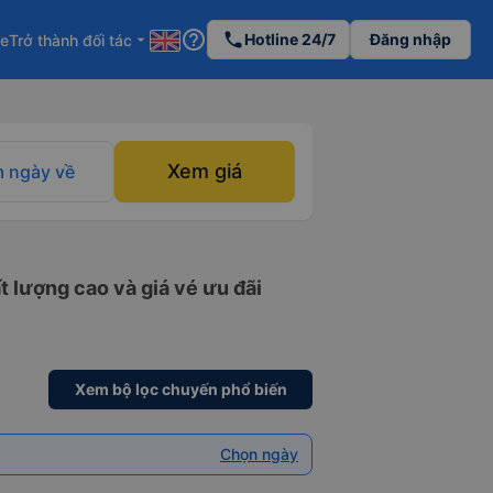
help_outline
phone
Hotline 24/7
Đăng nhập
re
Trở thành đối tác
arrow_drop_down
Xem giá
 ngày về
 lượng cao và giá vé ưu đãi
Xem bộ lọc chuyến phổ biến
Chọn ngày