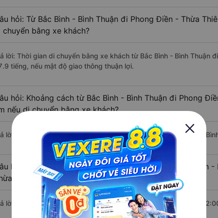
âu hỏi: Từ Bắc Bình - Bình Thuận đi Phong Điền - Thừa Thiê
i chuyển bằng xe khách?
rả lời: Thời gian di chuyển bằng xe khách từ Bắc Bình - Bình Thuận 
7.9 tiếng, nếu mật độ giao thông thuận lợi.
âu hỏi: Khoảng cách từ Bắc Bình - Bình Thuận đi Phong Điề
m nếu di chuyển bằng xe khách?
rả lời: Đoạn đường đi Phong Điền - Thừa Thiên Huế từ Bắc Bình - Bì
âu hỏi: Mỗi ngày có bao nhiêu chuyến xe khách Bắc Bình - 
hừa Thiên Huế ?
rả lời: Trung bình mỗi ngày có khoảng 10 chuyến xe bắt đầu từ 12:0