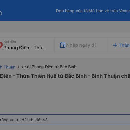
Đơn hàng của tôi
Mở bán vé trên Vexe
fo
Nơi đến
add
Nhập ngày đi
Thêm
xe đi Phong Điền từ Bắc Bình
nh Thuận
Điền - Thừa Thiên Huế từ Bắc Bình - Bình Thuận chất
rống và ưu đãi khi đặt vé