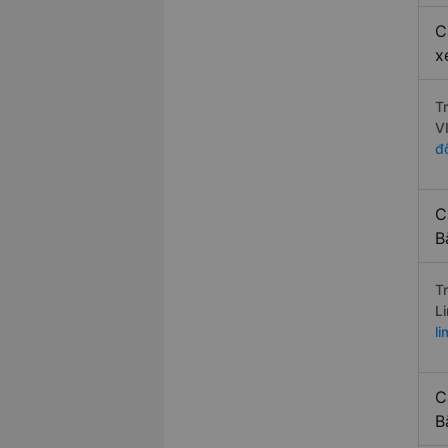
C
x
T
V
đ
C
B
T
L
l
C
B