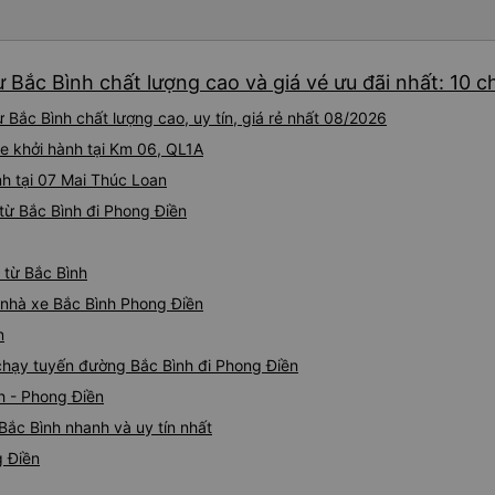
iu còn đổi cho mình phòng đ
(một mình) yêu luôn. Nhưng
lần xe rẽ 1 cái là ✈️ Ít đi x
 Bắc Bình chất lượng cao và giá vé ưu đãi nhất: 10 
10/10.
Bắc Bình chất lượng cao, uy tín, giá rẻ nhất 08/2026
e khởi hành tại Km 06, QL1A
h tại 07 Mai Thúc Loan
từ Bắc Bình đi Phong Điền
 từ Bắc Bình
á nhà xe Bắc Bình Phong Điền
n
 chạy tuyến đường Bắc Bình đi Phong Điền
h - Phong Điền
Bắc Bình nhanh và uy tín nhất
g Điền