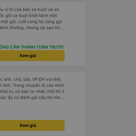
u vị trí của bến xe buýt và xe
ước giờ xe buýt khởi hành một
 một giờ, cuối cùng họ cũng gọi
ụ bình thường, nhưng dù sao thì
vì tôi rất thoải mái. Sẽ tuyệt
ơn. Nhưng tôi thích nó nên tôi
rất nhiều.
ÔNG CẦN THANH TOÁN TRƯỚC
Xem giá
ác anh, chú, bác VP ĐH vui tính,
 chuyến đi của mình
 khá to, có bạn nv nhắc nhở thì 2
bác ấy có đánh giá xấu thì mình
hở rất đúng. 2 bác nói rất to. To
c câu chuyện các bác nói với
 ấy
ng bạn ấy nha. Nếu bạn ấy bị trừ
Xem giá
ủa mình, mình hỗ trợ ạ. Số mình
 16/1. À các bạn nữ lễ tân xinh