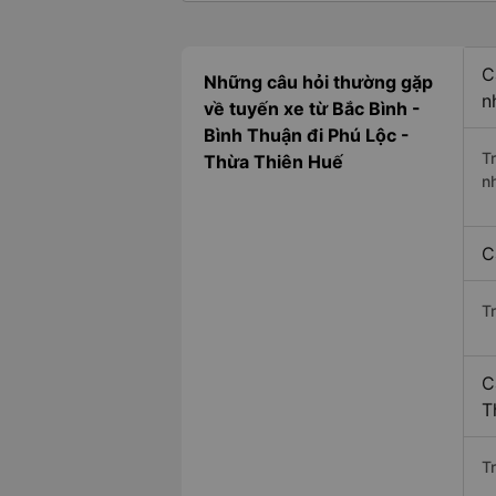
C
Những câu hỏi thường gặp
n
về tuyến xe từ Bắc Bình -
Bình Thuận đi Phú Lộc -
T
Thừa Thiên Huế
n
C
T
C
T
Tr