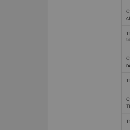
C
c
T
ti
C
n
T
C
T
T