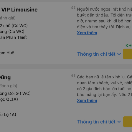
 VIP Limousine
Người nước ngoài rất khó hiể
buýt đến từ đâu. Tôi đến tr
ánh giá)
giờ, nhưng sau khi đi bộ hơn
2 chỗ (Có WC)
điện và tìm thấy tôi. Dịch v
hòng (Có WC)
tôi ngủ ngon hơn ở khách sạn 
Xem thêm
ân Phan Thiết
hơn nếu tiếng còi xe bớt to h
cho điểm tối đa. Cảm ơn bạn 
KH
nam Huế
keyboard_arrow_down
Thông tin chi tiết
Dũng
Các bạn nữ lễ tân xinh iu. C
quan tâm khách, vui vẻ, nhiệt tình. Trong
đánh giá)
có 2 gia đình bác lớn tuổi nc
òng Đôi G ( WC)
bác mắng lại bạn ấy. Nếu 2 
Dọc QL1A)
ngược lại nha. Bạn ấy nhắc n
Xem thêm
đến lỗi mình ngủ còn mơ đượ
nhau xuất hiện trong giấc mơ của mình luôn. Nên nếu bạn
c Lộ 1A)
bị phản ánh thì đừng trừ lươ
keyboard_arrow_down
Thông tin chi tiết
thì bảo bạn ấy liên hệ sđt c
đuôi 666, chuyến ĐH-NT ngày