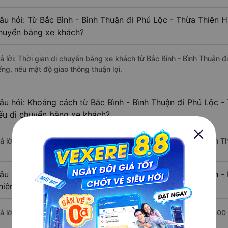
âu hỏi: Từ Bắc Bình - Bình Thuận đi Phú Lộc - Thừa Thiên H
huyển bằng xe khách?
rả lời: Thời gian di chuyển bằng xe khách từ Bắc Bình - Bình Thuận 
ếng, nếu mật độ giao thông thuận lợi.
âu hỏi: Khoảng cách từ Bắc Bình - Bình Thuận đi Phú Lộc -
ếu di chuyển bằng xe khách?
rả lời: Đoạn đường đi Phú Lộc - Thừa Thiên Huế từ Bắc Bình - Bình 
âu hỏi: Mỗi ngày có bao nhiêu chuyến xe khách Bắc Bình - 
hiên Huế ?
rả lời: Trung bình mỗi ngày có khoảng 5 chuyến xe bắt đầu từ 12:00