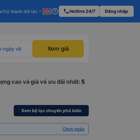
help_outline
phone
Hotline 24/7
Đăng nhập
re
Trở thành đối tác
arrow_drop_down
Xem giá
 ngày về
ợng cao và giá vé ưu đãi nhất
: 5
Xem bộ lọc chuyến phổ biến
Chọn ngày