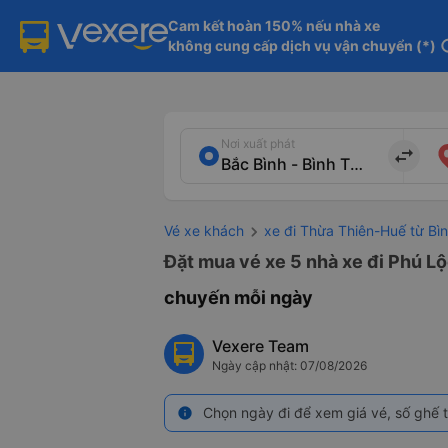
Cam kết hoàn 150% nếu nhà xe

không cung cấp dịch vụ vận chuyển (*)
in
Nơi xuất phát
import_export
Vé xe khách
xe đi Thừa Thiên-Huế từ Bì
Đặt mua vé xe 5 nhà xe đi Phú Lộ
chuyến mỗi ngày
Vexere Team
Ngày cập nhật: 07/08/2026
Chọn ngày đi để xem giá vé, số ghế t
info