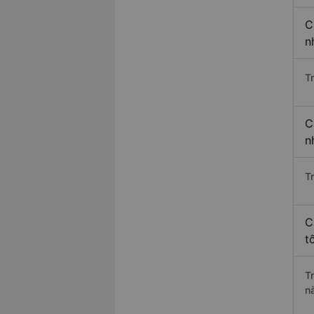
C
n
T
C
n
T
C
t
T
n