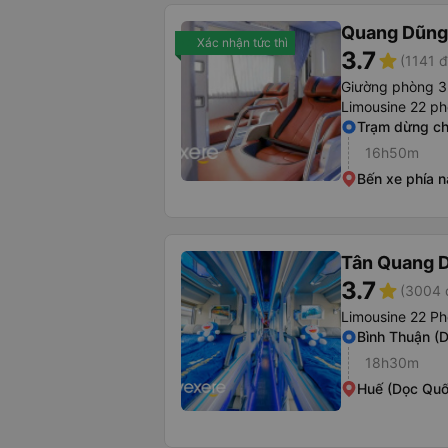
Quang Dũng
Xác nhận tức thì
3.7
star
(1141 đ
Giường phòng 3
Limousine 22 p
Trạm dừng ch
16h50m
Bến xe phía 
Tân Quang 
3.7
star
(3004 
Limousine 22 Ph
Bình Thuận (
18h30m
Huế (Dọc Quố