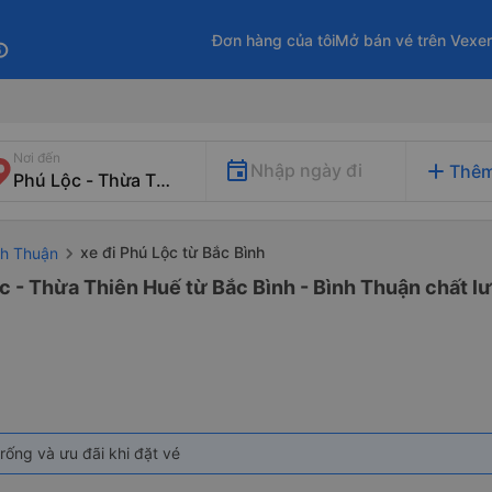
Đơn hàng của tôi
Mở bán vé trên Vexe
fo
Nơi đến
add
Nhập ngày đi
Thêm
xe đi Phú Lộc từ Bắc Bình
nh Thuận
c - Thừa Thiên Huế từ Bắc Bình - Bình Thuận chất lư
rống và ưu đãi khi đặt vé