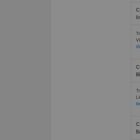
C
l
T
V
đ
C
B
T
L
l
C
B