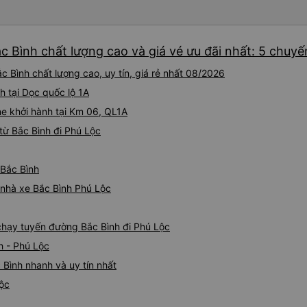
iu còn đổi cho mình phòng đ
(một mình) yêu luôn. Nhưng
lần xe rẽ 1 cái là ✈️ Ít đi x
c Bình chất lượng cao và giá vé ưu đãi nhất: 5 chuyế
10/10.
 Bình chất lượng cao, uy tín, giá rẻ nhất 08/2026
h tại Dọc quốc lộ 1A
e khởi hành tại Km 06, QL1A
từ Bắc Bình đi Phú Lộc
 Bắc Bình
á nhà xe Bắc Bình Phú Lộc
 chạy tuyến đường Bắc Bình đi Phú Lộc
h - Phú Lộc
 Bình nhanh và uy tín nhất
Lộc