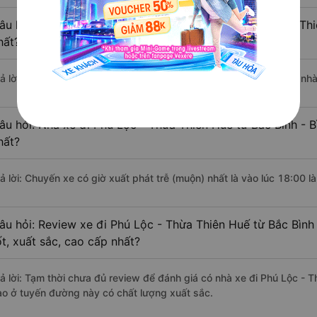
âu hỏi: Nhà xe đi Bắc Bình - Bình Thuận Phú Lộc - Thừa T
hất?
rả lời: Chuyến xe có giờ xuất phát sớm nhất vào lúc 12:00 là của n
âu hỏi: Nhà xe đi Phú Lộc - Thừa Thiên Huế từ Bắc Bình - B
hất?
rả lời: Chuyến xe có giờ xuất phát trễ (muộn) nhất là vào lúc 18:00
âu hỏi: Review xe đi Phú Lộc - Thừa Thiên Huế từ Bắc Bình
ốt, xuất sắc, cao cấp nhất?
rả lời: Tạm thời chưa đủ review để đánh giá có nhà xe đi Phú Lộc - 
ào ở tuyến đường này có chất lượng xuất sắc.