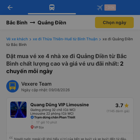
arrow_back
Tải app Vexere ngay!
Tải app Vexere
-30k
Mở app
Mở app
Nhận ưu đãi thành viên độc
-30k/ghế khi đặt vé máy bay qua
quyền
app
Bắc Bình
Quảng Điền
Chọn ngày
Vé xe khách
xe đi Thừa Thiên-Huế từ Bình Thuận
xe đi Quảng Điền
từ Bắc Bình
Đặt mua vé xe 4 nhà xe đi Quảng Điền từ Bắc
Bình chất lượng cao và giá vé ưu đãi nhất
: 2
chuyến mỗi ngày
Vexere Team
Ngày cập nhật: 09/08/2026
Quang Dũng VIP Limousine
3.7
Giường phòng 32 chỗ (Có WC)
(1145 đánh giá)
Limousine 22 phòng (Có WC)
Trạm dừng chân Phan Thiết
17 giờ 10 phút
VP Sịa
Người nước ngoài rất khó hiểu vị trí của bến xe buýt và xe buýt đến từ đâu.