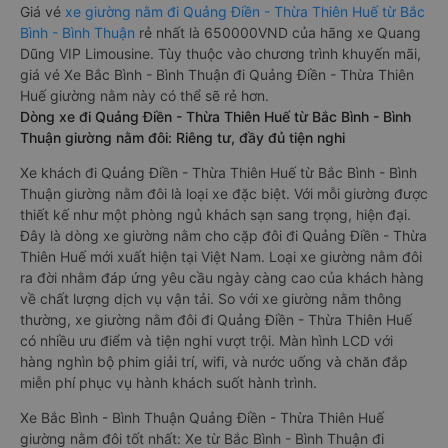
Giá vé
xe giường nằm đi Quảng Điền - Thừa Thiên Huế từ Bắc
Bình - Bình Thuận
rẻ nhất là 650000VND của hãng xe Quang
Dũng VIP Limousine. Tùy thuộc vào chương trình khuyến mãi,
giá vé Xe Bắc Bình - Bình Thuận đi Quảng Điền - Thừa Thiên
Huế giường nằm này có thể sẽ rẻ hơn.
Dòng xe đi Quảng Điền - Thừa Thiên Huế từ Bắc Bình - Bình
Thuận giường nằm đôi: Riêng tư, đầy đủ tiện nghi
Xe khách đi Quảng Điền - Thừa Thiên Huế từ Bắc Bình - Bình
Thuận giường nằm đôi là loại xe đặc biệt. Với mỗi giường được
thiết kế như một phòng ngủ khách sạn sang trọng, hiện đại.
Đây là dòng xe giường nằm cho cặp đôi đi Quảng Điền - Thừa
Thiên Huế mới xuất hiện tại Việt Nam. Loại xe giường nằm đôi
ra đời nhằm đáp ứng yêu cầu ngày càng cao của khách hàng
về chất lượng dịch vụ vận tải. So với xe giường nằm thông
thường, xe giường nằm đôi đi Quảng Điền - Thừa Thiên Huế
có nhiều ưu điểm và tiện nghi vượt trội. Màn hình LCD với
hàng nghìn bộ phim giải trí, wifi, và nước uống và chăn đắp
miễn phí phục vụ hành khách suốt hành trình.
Xe Bắc Bình - Bình Thuận Quảng Điền - Thừa Thiên Huế
giường nằm đôi tốt nhất: Xe từ Bắc Bình - Bình Thuận đi