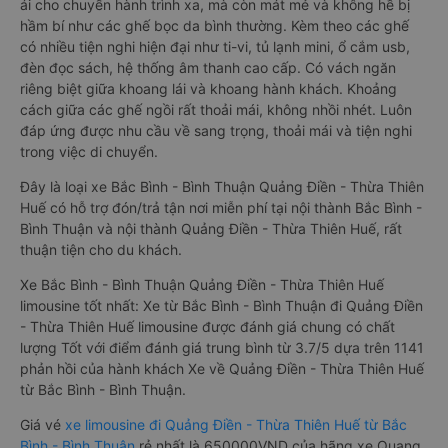
ái cho chuyến hành trình xa, mà còn mát mẻ và không hề bị
hầm bí như các ghế bọc da bình thường. Kèm theo các ghế
có nhiều tiện nghi hiện đại như ti-vi, tủ lạnh mini, ổ cắm usb,
đèn đọc sách, hệ thống âm thanh cao cấp. Có vách ngăn
riêng biệt giữa khoang lái và khoang hành khách. Khoảng
cách giữa các ghế ngồi rất thoải mái, không nhồi nhét. Luôn
đáp ứng được nhu cầu về sang trọng, thoải mái và tiện nghi
trong việc di chuyển.
Đây là loại xe Bắc Bình - Bình Thuận Quảng Điền - Thừa Thiên
Huế có hỗ trợ đón/trả tận nơi miễn phí tại nội thành Bắc Bình -
Bình Thuận và nội thành Quảng Điền - Thừa Thiên Huế, rất
thuận tiện cho du khách.
Xe Bắc Bình - Bình Thuận Quảng Điền - Thừa Thiên Huế
limousine tốt nhất: Xe từ Bắc Bình - Bình Thuận đi Quảng Điền
- Thừa Thiên Huế limousine được đánh giá chung có chất
lượng Tốt với điểm đánh giá trung bình từ 3.7/5 dựa trên 1141
phản hồi của hành khách Xe về Quảng Điền - Thừa Thiên Huế
từ Bắc Bình - Bình Thuận.
Giá vé
xe limousine đi Quảng Điền - Thừa Thiên Huế từ Bắc
Bình - Bình Thuận
rẻ nhất là 650000VND của hãng xe Quang