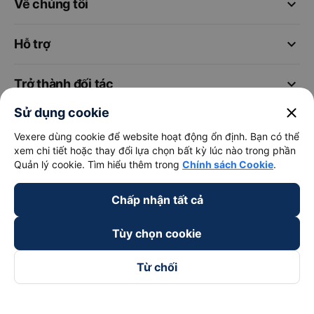
keyboard_arrow_down
Về chúng tôi
keyboard_arrow_down
Hỗ trợ
keyboard_arrow_down
Trở thành đối tác
close
Sử dụng cookie
Đối tác thanh toán
Vexere dùng cookie để website hoạt động ổn định. Bạn có thể
xem chi tiết hoặc thay đổi lựa chọn bất kỳ lúc nào trong phần
Quản lý cookie. Tìm hiểu thêm trong
Chính sách Cookie
.
Chấp nhận tất cả
Tùy chọn cookie
Từ chối