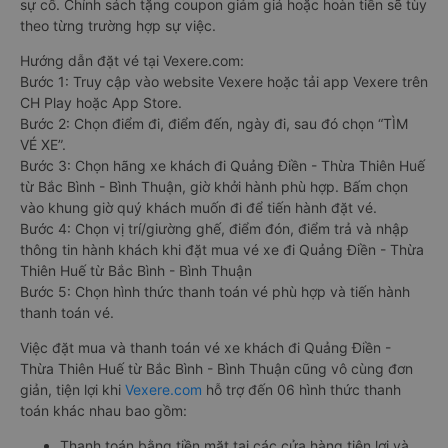
sự cố. Chính sách tặng coupon giảm giá hoặc hoàn tiền sẽ tùy
theo từng trường hợp sự việc.
Hướng dẫn đặt vé tại Vexere.com:
Bước 1: Truy cập vào website Vexere hoặc tải app Vexere trên
CH Play hoặc App Store.
Bước 2: Chọn điểm đi, điểm đến, ngày đi, sau đó chọn “TÌM
VÉ XE”.
Bước 3: Chọn hãng xe khách đi Quảng Điền - Thừa Thiên Huế
từ Bắc Bình - Bình Thuận, giờ khởi hành phù hợp. Bấm chọn
vào khung giờ quý khách muốn đi để tiến hành đặt vé.
Bước 4: Chọn vị trí/giường ghế, điểm đón, điểm trả và nhập
thông tin hành khách khi đặt mua vé xe đi Quảng Điền - Thừa
Thiên Huế từ Bắc Bình - Bình Thuận
Bước 5: Chọn hình thức thanh toán vé phù hợp và tiến hành
thanh toán vé.
Việc đặt mua và thanh toán vé xe khách đi Quảng Điền -
Thừa Thiên Huế từ Bắc Bình - Bình Thuận cũng vô cùng đơn
giản, tiện lợi khi
Vexere.com
hỗ trợ đến 06 hình thức thanh
toán khác nhau bao gồm:
Thanh toán bằng tiền mặt tại các cửa hàng tiện lợi và