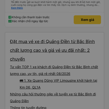
Tôi đến trước giờ xe buýt khởi hành một giờ, nhưng sau khi đi bộ hơn một giờ,
cuối cùng họ cũng gọi điện và tìm thấy tôi. Dịch vụ bình thường, nhưng dù
sao thì tôi ngủ ngon hơn ở khách sạn vì tôi rất thoải mái. Sẽ tuyệt hơn nếu
Xem thêm
tiếng còi xe bớt to hơn. Nhưng tôi thích nó nên tôi cho điểm tối đa. Cảm ơn
bạn rất nhiều.
Không cần thanh toán trước
Xem giá
Xác nhận chỗ ngay lập tức
Đặt mua vé xe đi Quảng Điền từ Bắc Bình
chất lượng cao và giá vé ưu đãi nhất: 2
chuyến
Tư vấn TOP 1 xe khách đi Quảng Điền từ Bắc Bình chất
lượng cao, uy tín, giá rẻ nhất 08/2026
🚌 1. Xe Quang Dũng VIP Limousine khởi hành tại
Km 06, QL1A
Những câu hỏi thường gặp về tuyến xe từ Bắc Bình đi
Quảng Điền
Thông tin tuyến đường