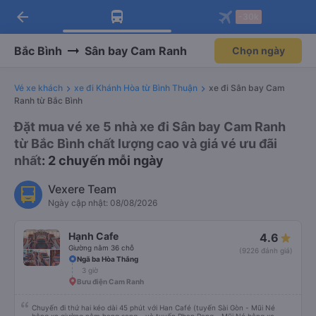
arrow_back
Tải app Vexere ngay!
Tải app Vexere
-30k
Mở app
Mở app
Nhận ưu đãi thành viên độc
-30k/ghế khi đặt vé máy bay qua
quyền
app
Bắc Bình
Sân bay Cam Ranh
Chọn ngày
Vé xe khách
xe đi Khánh Hòa từ Bình Thuận
xe đi Sân bay Cam
Ranh từ Bắc Bình
Đặt mua vé xe 5 nhà xe đi Sân bay Cam Ranh
từ Bắc Bình chất lượng cao và giá vé ưu đãi
nhất
: 2 chuyến mỗi ngày
Vexere Team
Ngày cập nhật: 08/08/2026
Hạnh Cafe
4.6
Giường nằm 36 chỗ
(9226 đánh giá)
Ngã ba Hòa Thắng
3 giờ
Bưu điện Cam Ranh
Chuyến đi thứ hai kéo dài 45 phút với Han Café (tuyến Sài Gòn - Mũi Né