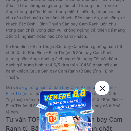
đều sở hữu những xe giường nằm chất lượng cao. Trên xe
được trang bị đầy đủ các trang thiết bị hiện đại phục vụ cho
nhu cầu di chuyển của hành khách. Bên cạnh đó, các hãng xe
khách Bắc Bình - Bình Thuận Sân bay Cam Ranh luôn chú
trọng đến chất lượng dịch vụ, không ngừng cải thiện để mang
đến trải nghiệm hoàn hảo cho hành khách.
Xe Bắc Bình - Bình Thuận Sân bay Cam Ranh giường nằm tốt
nhất: Xe từ Bắc Bình - Bình Thuận đi Sân bay Cam Ranh
giường nằm được đánh giá chung chất lượng Tốt với điểm
đánh giá trung bình từ 4.6/5 dựa trên 18450 phản hồi của
hành khách Xe về Sân bay Cam Ranh từ Bắc Bình - Bình
Thuận.
Giá vé
xe giường nằm đi Sân bay Cam Ranh từ Bắc Bình -
Bình Thuận
rẻ nhất là 220000VND của hãng xe Hạnh Cafe.
Tùy thuộc vào chương trình khuyến mãi, giá vé Xe Bắc Bình -
Bình Thuận đi Sân bay Cam Ranh giường nằm này có thể sẽ
rẻ hơn.
Tư vấn TOP 2 xe khách đi Sân bay Cam
Ranh từ Bắc Bình - Bình Thuận chất