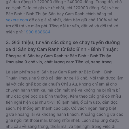
giá dao động từ 220000 đồng - 240000 đồng. Trong đó, nhà
xe Hạnh Cafe có giá vé rẻ nhất, chỉ 220000 đồng. Đặt vé xe
Bắc Bình - Bình Thuận Sân bay Cam Ranh chính hãng tại
Vexere.com
để có giá rẻ nhất, đảm bảo giữ chỗ 100% và hỗ
trợ đổi trả vé miễn phí. Tổng đài tư vấn, đặt vé và đổi trả vé
miễn phí:
1900 888684
.
3. Giới thiệu, tư vấn các dòng xe chạy tuyến đường
xe đi Sân bay Cam Ranh từ Bắc Bình - Bình Thuận:
Dòng xe đi Sân bay Cam Ranh từ Bắc Bình - Bình Thuận
limousine 9 chỗ vip, chất lượng cao: Tiện lợi, sang trọng
Là sản phẩm xe đi Sân bay Cam Ranh từ Bắc Bình - Bình
Thuận limousine 9 chỗ cải tiến từ xe 16 chỗ. Nội thất được làm
lại với các ghế bọc da chuẩn Châu Âu, không chỉ êm ái cho
chuyến hành trình xa, mà còn mát mẻ và không hề bị hầm bí
như các ghế bọc da bình thường. Kèm theo các ghế có nhiều
tiện nghi hiện đại như ti-vi, tủ lạnh mini, ổ cắm usb, đèn đọc
sách, hệ thống âm thanh cao cấp. Có vách ngăn riêng biệt
giữa khoang lái và khoang hành khách. Khoảng cách giữa các
ghế ngồi rất thoải mái, không nhồi nhét. Luôn đáp ứng được
nhu cầu về sang trọng, thoải mái và tiện nghi trong việc di