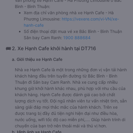
Văn phòng xe Hạnh Cafe - Hà Phương Limousine ở Bắc
Bình - Bình Thuận:
Xem địa chỉ văn phòng nhà xe Hạnh Cafe - Hà
Phương Limousine:
https://vexere.com/vi-VN/xe-
hanh-cafe
Số điện thoại đặt mua vé xe Bắc Bình - Bình Thuận
Sân bay Cam Ranh:
1900 888684
🚌 2. Xe Hạnh Cafe khởi hành tại DT716
a. Giới thiệu xe Hạnh Cafe
Nhà xe Hạnh Cafe là một trong những đơn vị vận tải hành
khách hàng đầu trên tuyến đường từ Bắc Bình - Bình
Thuận đi Sân bay Cam Ranh. Nhà xe cung cấp nhiều
khung giờ khởi hành khác nhau, phù hợp với nhu cầu của
khách hàng. Hạnh Cafe được đánh giá cao bởi chất
lượng dịch vụ tốt. Đội ngũ nhân viên tư vấn nhiệt tình, sẵn
sàng giải đáp mọi thắc mắc của hành khách. Trên xe
được trang bị đầy đủ tiện nghi hiện đại như điều hòa,
nước uống, wifi tốc độ cao miễn phí,.... Giúp hành trình di
chuyển của bạn trở nên thoải mái và thú vị hơn.
b. Hình ảnh xe Hạnh Cafe