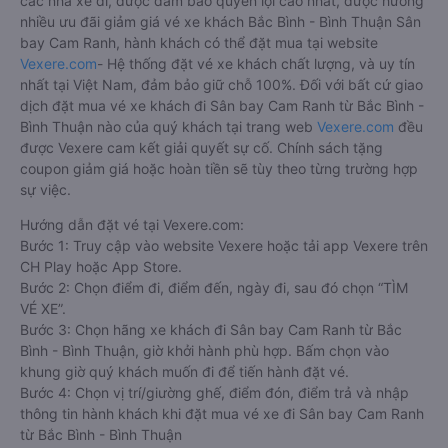
các nhà xe đi, được đảm bảo quyền lợi cao nhất, được hưởng
nhiều ưu đãi giảm giá vé xe khách Bắc Bình - Bình Thuận Sân
bay Cam Ranh, hành khách có thể đặt mua tại website
Vexere.com
- Hệ thống đặt vé xe khách chất lượng, và uy tín
nhất tại Việt Nam, đảm bảo giữ chỗ 100%. Đối với bất cứ giao
dịch đặt mua vé xe khách đi Sân bay Cam Ranh từ Bắc Bình -
Bình Thuận nào của quý khách tại trang web
Vexere.com
đều
được Vexere cam kết giải quyết sự cố. Chính sách tặng
coupon giảm giá hoặc hoàn tiền sẽ tùy theo từng trường hợp
sự việc.
Hướng dẫn đặt vé tại Vexere.com:
Bước 1: Truy cập vào website Vexere hoặc tải app Vexere trên
CH Play hoặc App Store.
Bước 2: Chọn điểm đi, điểm đến, ngày đi, sau đó chọn “TÌM
VÉ XE”.
Bước 3: Chọn hãng xe khách đi Sân bay Cam Ranh từ Bắc
Bình - Bình Thuận, giờ khởi hành phù hợp. Bấm chọn vào
khung giờ quý khách muốn đi để tiến hành đặt vé.
Bước 4: Chọn vị trí/giường ghế, điểm đón, điểm trả và nhập
thông tin hành khách khi đặt mua vé xe đi Sân bay Cam Ranh
từ Bắc Bình - Bình Thuận