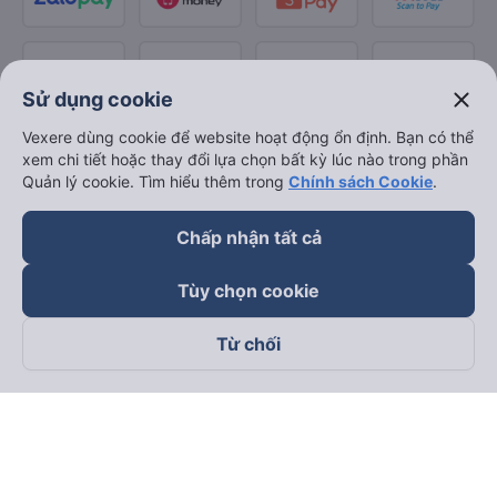
close
Sử dụng cookie
Vexere dùng cookie để website hoạt động ổn định. Bạn có thể
xem chi tiết hoặc thay đổi lựa chọn bất kỳ lúc nào trong phần
Quản lý cookie. Tìm hiểu thêm trong
Chính sách Cookie
.
Chấp nhận tất cả
Tùy chọn cookie
Từ chối
Theo dõi chúng tôi trên
Facebook
Tiktok
Youtube
Công ty TNHH Thương Mại Dịch Vụ Vexere