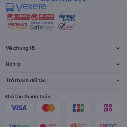
keyboard_arrow_down
Về chúng tôi
keyboard_arrow_down
Hỗ trợ
keyboard_arrow_down
Trở thành đối tác
Đối tác thanh toán