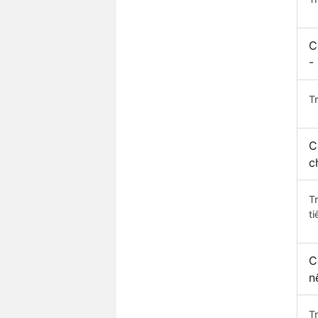
C
-
Tr
C
c
T
ti
C
n
T