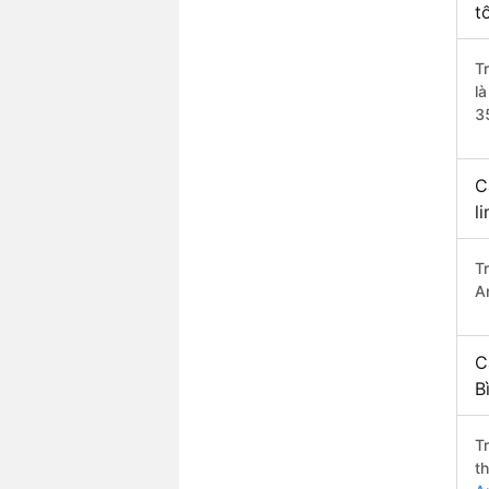
t
T
l
3
C
l
T
A
C
B
T
t