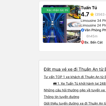
Tuấn Tú
Xác nhận tức thì
4.7
star
(3563 
Limousine 34 P
Limousine 24 P
Văn Phòng P
6h45m
Bx. Bến Cát
Đặt mua vé xe đi Thuận An từ B
Tư vấn TOP 1 xe khách đi Thuận An từ Bắ
🚌 1. Xe Tuấn Tú khởi hành tại 
Những câu hỏi thường gặp về tuyến xe 
Thông tin tuyến đường
Giới thiệu tuyến đường xe đi Thuận An t