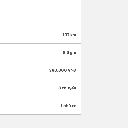
137 km
6.9 giờ
360.000 VNĐ
8 chuyến
1 nhà xe