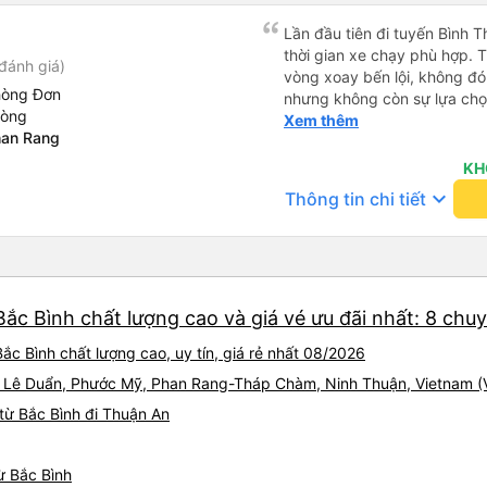
Lần đầu tiên đi tuyến Bình 
thời gian xe chạy phù hợp. 
đánh giá)
vòng xoay bến lội, không đó
hòng Đơn
nhưng không còn sự lựa chọ
hòng
chạy đúng giờ, lệch có vài ph
Xem thêm
han Rang
trả khách tận nơi. Xe sạch s
nắp, nên hơi lạnh cứ phà phà
KH
lại nếu có dịp.
keyboard_arrow_down
Thông tin chi tiết
ắc Bình chất lượng cao và giá vé ưu đãi nhất: 8 chu
c Bình chất lượng cao, uy tín, giá rẻ nhất 08/2026
248 Lê Duẩn, Phước Mỹ, Phan Rang-Tháp Chàm, Ninh Thuận, Vietnam 
từ Bắc Bình đi Thuận An
ừ Bắc Bình