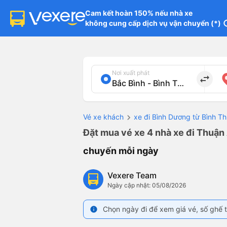
Cam kết hoàn 150% nếu nhà xe

không cung cấp dịch vụ vận chuyển (*)
in
Nơi xuất phát
import_export
Vé xe khách
xe đi Bình Dương từ Bình T
Đặt mua vé xe 4 nhà xe đi Thuận 
chuyến mỗi ngày
Vexere Team
Ngày cập nhật: 05/08/2026
Chọn ngày đi để xem giá vé, số ghế t
info