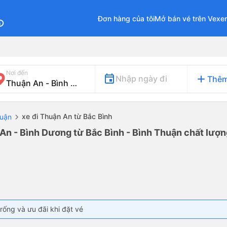
Đơn hàng của tôi
Mở bán vé trên Vexe
fo
Nơi đến
add
Nhập ngày đi
Thêm
xe đi Thuận An từ Bắc Bình
huận
An - Bình Dương từ Bắc Bình - Bình Thuận chất lượng
rống và ưu đãi khi đặt vé