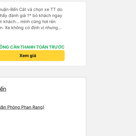
Thuận-Bến Cát và chọn xe TT do
Thấy đánh giá 1* bỏ khách ngay
n khách... mình cũng hơi rén
n. Xe không có định vị nhưng
út. Tài xế, phụ xe thân thiện,
ẽ, hiện đại có điều máy lạnh mất
. Điểm 10 cho chất lượng. Sẽ đi
ÔNG CẦN THANH TOÁN TRƯỚC
Xem giá
yến
(Văn Phòng Phan Rang)