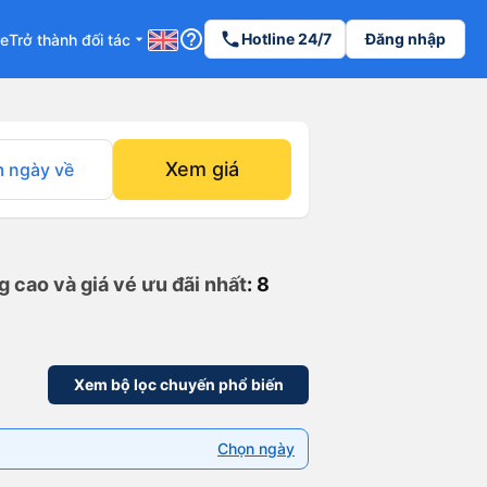
help_outline
phone
Hotline 24/7
Đăng nhập
re
Trở thành đối tác
arrow_drop_down
Xem giá
 ngày về
 cao và giá vé ưu đãi nhất
: 8
Xem bộ lọc chuyến phổ biến
Chọn ngày