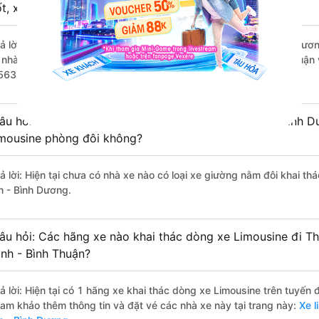
ốt, xuất sắc, cao cấp nhất?
rả lời: Những hãng xe đi Bắc Bình - Bình Thuận Thuận An - Bình Dươn
à nhà xe Tuấn Tú đi Thuận An - Bình Dương từ Bắc Bình - Bình Thuận 
563 đánh giá của khách hàng).
âu hỏi: Có loại xe Bắc Bình - Bình Thuận Thuận An - Bình 
imousine phòng đôi không?
rả lời: Hiện tại chưa có nhà xe nào có loại xe giường nằm đôi khai th
n - Bình Dương.
âu hỏi: Các hãng xe nào khai thác dòng xe Limousine đi T
ình - Bình Thuận?
rả lời: Hiện tại có 1 hãng xe khai thác dòng xe Limousine trên tuyến
ham khảo thêm thông tin và đặt vé các nhà xe này tại trang này:
Xe l