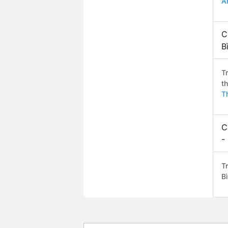
A
C
B
T
t
T
C
-
T
B