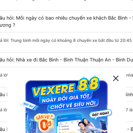
âu hỏi: Mỗi ngày có bao nhiêu chuyến xe khách Bắc Bình - 
ương ?
rả lời: Trung bình mỗi ngày có khoảng 8 chuyến xe bắt đầu từ 20:45
âu hỏi: Nhà xe đi Bắc Bình - Bình Thuận Thuận An - Bình 
rả lời: Chuyến xe có giờ xuất phát sớm nhất vào lúc 20:45 là của nh
âu hỏi: Nhà xe đi Thuận An - Bình Dương từ Bắc Bình - Bình
rả lời: Chuyến xe có giờ xuất phát trễ (muộn) nhất là vào lúc 21:57 l
âu hỏi: Review xe đi Thuận An - Bình Dương từ Bắc Bình - 