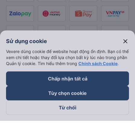
close
Sử dụng cookie
Vexere dùng cookie để website hoạt động ổn định. Bạn có thể
xem chi tiết hoặc thay đổi lựa chọn bất kỳ lúc nào trong phần
Quản lý cookie. Tìm hiểu thêm trong
Chính sách Cookie
.
Chấp nhận tất cả
Tùy chọn cookie
Từ chối
Theo dõi chúng tôi trên
Facebook
Tiktok
Youtube