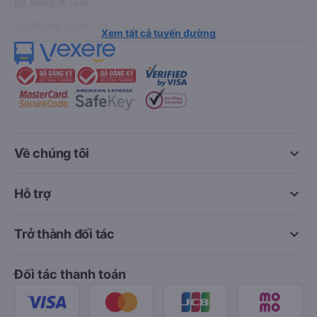
Đà Nẵng đi Huế
Hải Phòng đi Hà Nội
Xem tất cả tuyến đường
keyboard_arrow_down
Về chúng tôi
keyboard_arrow_down
Hỗ trợ
keyboard_arrow_down
Trở thành đối tác
Đối tác thanh toán