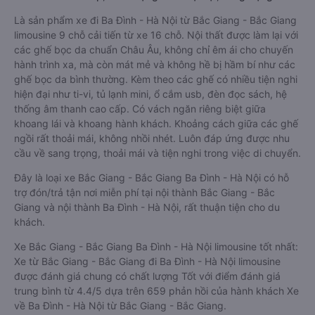
Là sản phẩm xe đi Ba Đình - Hà Nội từ Bắc Giang - Bắc Giang
limousine 9 chỗ cải tiến từ xe 16 chỗ. Nội thất được làm lại với
các ghế bọc da chuẩn Châu Âu, không chỉ êm ái cho chuyến
hành trình xa, mà còn mát mẻ và không hề bị hầm bí như các
ghế bọc da bình thường. Kèm theo các ghế có nhiều tiện nghi
hiện đại như ti-vi, tủ lạnh mini, ổ cắm usb, đèn đọc sách, hệ
thống âm thanh cao cấp. Có vách ngăn riêng biệt giữa
khoang lái và khoang hành khách. Khoảng cách giữa các ghế
ngồi rất thoải mái, không nhồi nhét. Luôn đáp ứng được nhu
cầu về sang trọng, thoải mái và tiện nghi trong việc di chuyển.
Đây là loại xe Bắc Giang - Bắc Giang Ba Đình - Hà Nội có hỗ
trợ đón/trả tận nơi miễn phí tại nội thành Bắc Giang - Bắc
Giang và nội thành Ba Đình - Hà Nội, rất thuận tiện cho du
khách.
Xe Bắc Giang - Bắc Giang Ba Đình - Hà Nội limousine tốt nhất:
Xe từ Bắc Giang - Bắc Giang đi Ba Đình - Hà Nội limousine
được đánh giá chung có chất lượng Tốt với điểm đánh giá
trung bình từ 4.4/5 dựa trên 659 phản hồi của hành khách Xe
về Ba Đình - Hà Nội từ Bắc Giang - Bắc Giang.