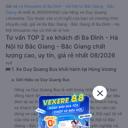
Giá vé
xe limousine đi Ba Đình - Hà Nội từ Bắc Giang - Bắc
Giang
rẻ nhất là 260000VND của hãng xe Duy Quang
Limousine. Tùy thuộc vào vị trí ngồi của bạn và chương trình
khuyến mãi, giá vé Xe Bắc Giang - Bắc Giang đi Ba Đình - Hà
Nội limousine này có thể sẽ rẻ hơn
Tư vấn TOP 2 xe khách đi Ba Đình - Hà
Nội từ Bắc Giang - Bắc Giang chất
lượng cao, uy tín, giá rẻ nhất 08/2026
null
🚌 1. Xe Duy Quang Bus khởi hành tại Hùng Vương
a. Giới thiệu xe Duy Quang Bus
Hãng xe Duy Quang Bus là một trong những người bạn
đồng hành đáng tin cậy với nhiều du khách. Với mục tiêu
đem lại sự thoải mái và tiện nghi tối đa cho khách hàng,
xe khách Duy Quang Bus đã chú trọng đầu tư vào các
dòng xe cao cấp với nhiều tiện ích hiện đại. Đội ngũ tài xế
của nhà xe Duy Quang Bus đi Ba Đình - Hà Nội từ Bắc
Giang - Bắc Giang luôn được đào tạo chuyên nghiệp và