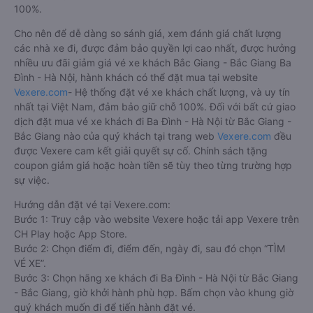
100%.
Cho nên để dễ dàng so sánh giá, xem đánh giá chất lượng
các nhà xe đi, được đảm bảo quyền lợi cao nhất, được hưởng
nhiều ưu đãi giảm giá vé xe khách Bắc Giang - Bắc Giang Ba
Đình - Hà Nội, hành khách có thể đặt mua tại website
Vexere.com
- Hệ thống đặt vé xe khách chất lượng, và uy tín
nhất tại Việt Nam, đảm bảo giữ chỗ 100%. Đối với bất cứ giao
dịch đặt mua vé xe khách đi Ba Đình - Hà Nội từ Bắc Giang -
Bắc Giang nào của quý khách tại trang web
Vexere.com
đều
được Vexere cam kết giải quyết sự cố. Chính sách tặng
coupon giảm giá hoặc hoàn tiền sẽ tùy theo từng trường hợp
sự việc.
Hướng dẫn đặt vé tại Vexere.com:
Bước 1: Truy cập vào website Vexere hoặc tải app Vexere trên
CH Play hoặc App Store.
Bước 2: Chọn điểm đi, điểm đến, ngày đi, sau đó chọn “TÌM
VÉ XE”.
Bước 3: Chọn hãng xe khách đi Ba Đình - Hà Nội từ Bắc Giang
- Bắc Giang, giờ khởi hành phù hợp. Bấm chọn vào khung giờ
quý khách muốn đi để tiến hành đặt vé.