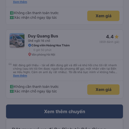
sao tài xế không đến đón tôi về Hà Nội, cuối cùng được biết là tôi đã đặt
Xem thêm
nhầm ngày hôm sau. Văn phòng đã cử tài xế đến trong vòng một giờ và tôi
chỉ trả thêm tiền nâng cấp lên xe limousine, vì đó là loại xe minivan đã được
đặt trước. Bài học rút ra - hãy kiểm tra kỹ trước khi đặt vé, tốt nhất là khi
Không cần thanh toán trước
Xem giá
bạn không còn buồn ngủ.
Xác nhận chỗ ngay lập tức
Duy Quang Bus
4.4
Ghế ngồi 16 chỗ
(659 đánh giá)
Công viên Hoàng Hoa Thám
0 giờ 50 phút
Văn phòng Hà Nội
Rất đáng giới thiệu - tài xế đến đúng giờ và đổi vé khứ hồi cho tôi rất nhanh
chóng (sau khi tôi tìm được người địa phương để gọi, một nhân viên tại Bến
xe Hữu Nghi. Cảm ơn anh ấy rất nhiều). Tôi đã khá bực mình vì không hiểu
sao tài xế không đến đón tôi về Hà Nội, cuối cùng được biết là tôi đã đặt
Xem thêm
nhầm ngày hôm sau. Văn phòng đã cử tài xế đến trong vòng một giờ và tôi
chỉ trả thêm tiền nâng cấp lên xe limousine, vì đó là loại xe minivan đã được
đặt trước. Bài học rút ra - hãy kiểm tra kỹ trước khi đặt vé, tốt nhất là khi
Không cần thanh toán trước
Xem giá
bạn không còn buồn ngủ.
Xác nhận chỗ ngay lập tức
Xem thêm chuyến