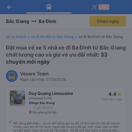
arrow_back
Tải app Vexere ngay!
Tải app Vexere
-30k
Mở app
Mở app
Nhận ưu đãi thành viên độc
-30k/ghế khi đặt vé máy bay qua
quyền
app
Bắc Giang
Ba Đình
Chọn ngày
Vé xe khách
xe đi Hà Nội từ Bắc Giang
xe đi Ba Đình từ Bắc Giang
Đặt mua vé xe 5 nhà xe đi Ba Đình từ Bắc Giang
chất lượng cao và giá vé ưu đãi nhất
: 33
chuyến mỗi ngày
Vexere Team
Ngày cập nhật: 07/08/2026
Duy Quang Limousine
4.4
Limousine 9 chỗ
(659 đánh giá)
BigC Bắc Giang
0 giờ 45 phút
Văn phòng Hà Nội
Rất đáng giới thiệu - tài xế đến đúng giờ và đổi vé khứ hồi cho tôi rất nhanh
chóng (sau khi tôi tìm được người địa phương để gọi, một nhân viên tại Bến
xe Hữu Nghi. Cảm ơn anh ấy rất nhiều). Tôi đã khá bực mình vì không hiểu