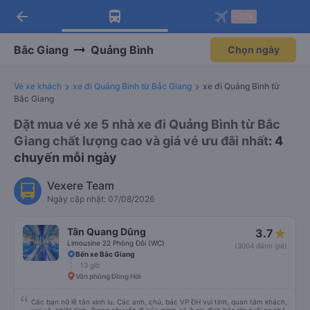
arrow_back
Tải app Vexere ngay!
Tải app Vexere
-30k
Mở app
Mở app
Nhận ưu đãi thành viên độc
-30k/ghế khi đặt vé máy bay qua
quyền
app
Bắc Giang
Quảng Bình
Chọn ngày
Vé xe khách
xe đi Quảng Bình từ Bắc Giang
xe đi Quảng Bình từ
Bắc Giang
Đặt mua vé xe 5 nhà xe đi Quảng Bình từ Bắc
Giang chất lượng cao và giá vé ưu đãi nhất
: 4
chuyến mỗi ngày
Vexere Team
Ngày cập nhật: 07/08/2026
Tân Quang Dũng
3.7
Limousine 22 Phòng Đôi (WC)
(3004 đánh giá)
Bến xe Bắc Giang
13 giờ
Văn phòng Đồng Hới
Các bạn nữ lễ tân xinh iu. Các anh, chú, bác VP ĐH vui tính, quan tâm khách,