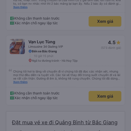
vui vẻ, nhiệt tình. Trong chuyến đi của mình có 2 gia đình bác lớn tuổi nc khá
to, có bạn nv nhắc nhở thì 2 bác mắng lại bạn ấy. Nếu 2 bác ấy có đánh giá
xấu thì mình ngược lại nha. Bạn ấy nhắc nhở rất đúng. 2 bác nói rất to. To
Xem thêm
đến lỗi mình ngủ còn mơ được câu chuyện các bác nói với nhau xuất hiện
trong giấc mơ của mình luôn. Nên nếu bạn ấy bị phản ánh thì đừng trừ lương
bạn ấy nha. Nếu bạn ấy bị trừ thì bảo bạn ấy liên hệ sđt của mình, mình hỗ
Không cần thanh toán trước
Xem giá
trợ ạ. Số mình đuôi 666, chuyến ĐH-NT ngày 16/1. À các bạn nữ lễ tân xinh
Xác nhận chỗ ngay lập tức
iu còn đổi cho mình phòng đơn sang đôi xong còn note là (một mình) yêu
luôn. Nhưng phòng đôi mà nằm một thì mỗi lần xe rẽ 1 cái là ✈️ Ít đi xe khách
nhưng đủ để đánh giá 10/10.
Vạn Lục Tùng
4.5
Limousine 34 Giường VIP
(573 đánh giá)
Bến xe Bắc Giang
10 giờ 15 phút
Ngã tư đường tránh - Hà Huy Tập
Chúng tôi hơi lo lắng về chuyến đi vì chúng tôi đã đọc các nhận xét, nhưng
mọi thứ đều diễn ra tuyệt vời. Các tài xế thay đổi trong suốt chuyến đi và lái
xe rất cẩn thận. Đường đi êm ả, không hề rung chuyển. Chúng tôi đã dừng
đủ số lần để đi vệ sinh và dừng lại để ăn tối. Nhìn chung, ghế ngồi có thể hơi
Xem thêm
ngắn đối với những người cao trên 180 cm nhưng đó không phải là vấn đề
lớn. Chúng tôi rất thích chuyến đi.
Không cần thanh toán trước
Xem giá
Xác nhận chỗ ngay lập tức
Đặt mua vé xe đi Quảng Bình từ Bắc Giang