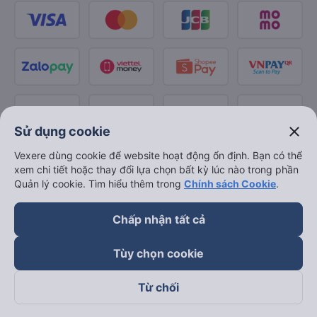
close
Sử dụng cookie
Vexere dùng cookie để website hoạt động ổn định. Bạn có thể
xem chi tiết hoặc thay đổi lựa chọn bất kỳ lúc nào trong phần
Quản lý cookie. Tìm hiểu thêm trong
Chính sách Cookie
.
Chấp nhận tất cả
Tùy chọn cookie
Từ chối
Theo dõi chúng tôi trên