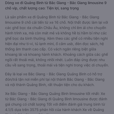
Dòng xe đi Quảng Bình từ Bắc Giang - Bắc Giang limousine 9
chỗ vip, chất lượng cao: Tiện lợi, sang trọng
Là sản phẩm xe đi Quảng Bình từ Bắc Giang - Bắc Giang
limousine 9 chỗ cải tiến từ xe 16 chỗ. Nội thất được làm lại với
các ghế bọc da chuẩn Châu Âu, không chỉ êm ái cho chuyến
hành trình xa, mà còn mát mẻ và không hề bị hầm bí như các
ghế bọc da bình thường. Kèm theo các ghế có nhiều tiện nghi
hiện đại như ti-vi, tủ lạnh mini, ổ cắm usb, đèn đọc sách, hệ
thống âm thanh cao cấp. Có vách ngăn riêng biệt giữa
khoang lái và khoang hành khách. Khoảng cách giữa các ghế
ngồi rất thoải mái, không nhồi nhét. Luôn đáp ứng được nhu
cầu về sang trọng, thoải mái và tiện nghi trong việc di chuyển.
Đây là loại xe Bắc Giang - Bắc Giang Quảng Bình có hỗ trợ
đón/trả tận nơi miễn phí tại nội thành Bắc Giang - Bắc Giang
và nội thành Quảng Bình, rất thuận tiện cho du khách.
Xe Bắc Giang - Bắc Giang Quảng Bình limousine tốt nhất: Xe
từ Bắc Giang - Bắc Giang đi Quảng Bình limousine được đánh
giá chung có chất lượng Tốt với điểm đánh giá trung bình từ
4.1/5 dựa trên 3575 phản hồi của hành khách Xe về Quảng