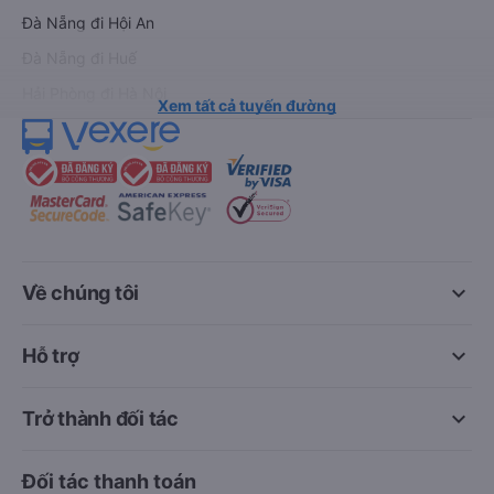
Đà Nẵng đi Hội An
Đà Nẵng đi Huế
Hải Phòng đi Hà Nội
Xem tất cả tuyến đường
keyboard_arrow_down
Về chúng tôi
keyboard_arrow_down
Hỗ trợ
keyboard_arrow_down
Trở thành đối tác
Đối tác thanh toán