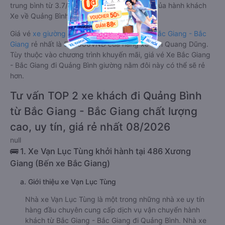
trung bình từ 3.7/5 dựa trên 3002 phản hồi của hành khách
Xe về Quảng Bình từ Bắc Giang - Bắc Giang.
Giá vé
xe giường nằm đôi đi Quảng Bình từ Bắc Giang - Bắc
Giang
rẻ nhất là 500000VND của hãng xe Tân Quang Dũng.
Tùy thuộc vào chương trình khuyến mãi, giá vé Xe Bắc Giang
- Bắc Giang đi Quảng Bình giường nằm đôi này có thể sẽ rẻ
hơn.
Tư vấn TOP 2 xe khách đi Quảng Bình
từ Bắc Giang - Bắc Giang chất lượng
cao, uy tín, giá rẻ nhất 08/2026
null
🚌 1. Xe Vạn Lục Tùng khởi hành tại 486 Xương
Giang (Bến xe Bắc Giang)
a. Giới thiệu xe Vạn Lục Tùng
Nhà xe Vạn Lục Tùng là một trong những nhà xe uy tín
hàng đầu chuyên cung cấp dịch vụ vận chuyển hành
khách từ Bắc Giang - Bắc Giang đi Quảng Bình. Nhà xe