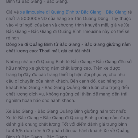
Bình từ Bắc Giang - Bắc Giang.
Giá vé
xe limousine đi Quảng Bình từ Bắc Giang - Bắc Giang
rẻ
nhất là 500000VND của hãng xe Tân Quang Dũng. Tùy thuộc
vào vị trí ngồi của bạn và chương trình khuyến mãi, giá vé Xe
Bắc Giang - Bắc Giang đi Quảng Bình limousine này có thể sẽ
rẻ hơn
Dòng xe đi Quảng Bình từ Bắc Giang - Bắc Giang giường nằm
chất lượng cao: Thoải mái, giá cả tốt nhất
Những nhà xe đi Quảng Bình từ Bắc Giang - Bắc Giang đều sở
hữu những xe giường nằm chất lượng cao. Trên xe được
trang bị đầy đủ các trang thiết bị hiện đại phục vụ cho nhu
cầu di chuyển của hành khách. Bên cạnh đó, các hãng xe
khách Bắc Giang - Bắc Giang Quảng Bình luôn chú trọng đến
chất lượng dịch vụ, không ngừng cải thiện để mang đến trải
nghiệm hoàn hảo cho hành khách.
Xe Bắc Giang - Bắc Giang Quảng Bình giường nằm tốt nhất:
Xe từ Bắc Giang - Bắc Giang đi Quảng Bình giường nằm được
đánh giá chung chất lượng Tốt với điểm đánh giá trung bình
từ 4.5/5 dựa trên 573 phản hồi của hành khách Xe về Quảng
Bình từ Bắc Giang - Bắc Giang.