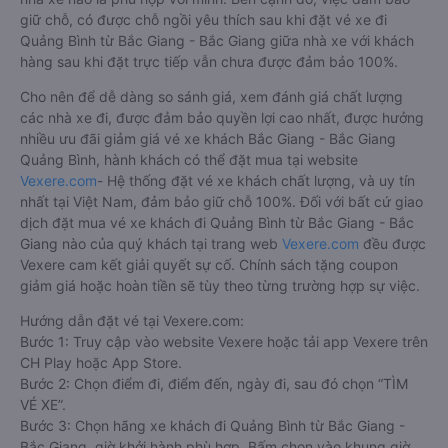
giữ chỗ, có được chỗ ngồi yêu thích sau khi đặt vé xe đi
Quảng Bình từ Bắc Giang - Bắc Giang giữa nhà xe với khách
hàng sau khi đặt trực tiếp vẫn chưa được đảm bảo 100%.
Cho nên để dễ dàng so sánh giá, xem đánh giá chất lượng
các nhà xe đi, được đảm bảo quyền lợi cao nhất, được hưởng
nhiều ưu đãi giảm giá vé xe khách Bắc Giang - Bắc Giang
Quảng Bình, hành khách có thể đặt mua tại website
Vexere.com
- Hệ thống đặt vé xe khách chất lượng, và uy tín
nhất tại Việt Nam, đảm bảo giữ chỗ 100%. Đối với bất cứ giao
dịch đặt mua vé xe khách đi Quảng Bình từ Bắc Giang - Bắc
Giang nào của quý khách tại trang web
Vexere.com
đều được
Vexere cam kết giải quyết sự cố. Chính sách tặng coupon
giảm giá hoặc hoàn tiền sẽ tùy theo từng trường hợp sự việc.
Hướng dẫn đặt vé tại Vexere.com:
Bước 1: Truy cập vào website Vexere hoặc tải app Vexere trên
CH Play hoặc App Store.
Bước 2: Chọn điểm đi, điểm đến, ngày đi, sau đó chọn “TÌM
VÉ XE”.
Bước 3: Chọn hãng xe khách đi Quảng Bình từ Bắc Giang -
Bắc Giang, giờ khởi hành phù hợp. Bấm chọn vào khung giờ