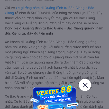
Giá vé
xe giường nằm đi Quảng Bình từ Bắc Giang - Bắc
Giang
rẻ nhất là 500000VND của hãng xe Vạn Lục Tùng. Tùy
thuộc vào chương trình khuyến mãi, giá vé Xe Bắc Giang -
Bắc Giang đi Quảng Bình giường nằm này có thể sẽ rẻ hơn.
Dòng xe đi Quảng Bình từ Bắc Giang - Bắc Giang giường nằm
đôi: Riêng tư, đầy đủ tiện nghi
Xe khách đi Quảng Bình từ Bắc Giang - Bắc Giang giường
nằm đôi là loại xe đặc biệt. Với mỗi giường được thiết kế như
một phòng ngủ khách sạn sang trọng, hiện đại. Đây là dòng
xe giường nằm cho cặp đôi đi Quảng Bình mới xuất hiện tại
Việt Nam. Loại xe giường nằm đôi ra đời nhằm đáp ứng yêu
cầu ngày càng cao của khách hàng về chất lượng dịch vụ
vận tải. So với xe giường nằm thông thường, xe giường nằm
đôi đi Quảng Bình có nhiều ưu điểm và tiện nghi vượt trội. Màn
hình LCD với hàng nghìn bộ phim giải trí, wifi, và nước uống và
chăn đắp miễn phí phục vụ hành khách suốt hành trình.
Xe Bắc Giang - Bắc Giang Quảng Bình giường nằm đôi tốt
nhất: Xe từ Bắc Giang - Bắc Giang đi Quảng Bình giường nằm
đôi được đánh giá chung có chất lượng Tốt với điểm đánh giá