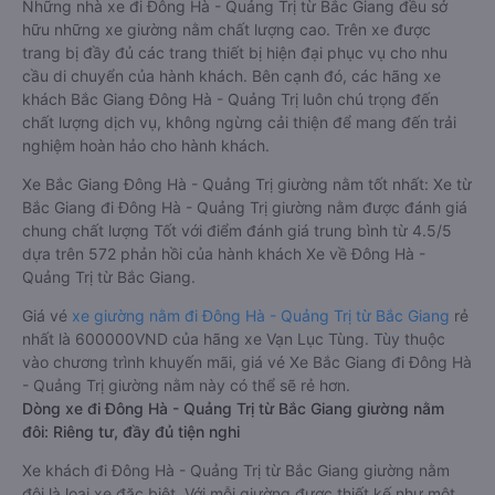
Những nhà xe đi Đông Hà - Quảng Trị từ Bắc Giang đều sở
hữu những xe giường nằm chất lượng cao. Trên xe được
trang bị đầy đủ các trang thiết bị hiện đại phục vụ cho nhu
cầu di chuyển của hành khách. Bên cạnh đó, các hãng xe
khách Bắc Giang Đông Hà - Quảng Trị luôn chú trọng đến
chất lượng dịch vụ, không ngừng cải thiện để mang đến trải
nghiệm hoàn hảo cho hành khách.
Xe Bắc Giang Đông Hà - Quảng Trị giường nằm tốt nhất: Xe từ
Bắc Giang đi Đông Hà - Quảng Trị giường nằm được đánh giá
chung chất lượng Tốt với điểm đánh giá trung bình từ 4.5/5
dựa trên 572 phản hồi của hành khách Xe về Đông Hà -
Quảng Trị từ Bắc Giang.
Giá vé
xe giường nằm đi Đông Hà - Quảng Trị từ Bắc Giang
rẻ
nhất là 600000VND của hãng xe Vạn Lục Tùng. Tùy thuộc
vào chương trình khuyến mãi, giá vé Xe Bắc Giang đi Đông Hà
- Quảng Trị giường nằm này có thể sẽ rẻ hơn.
Dòng xe đi Đông Hà - Quảng Trị từ Bắc Giang giường nằm
đôi: Riêng tư, đầy đủ tiện nghi
Xe khách đi Đông Hà - Quảng Trị từ Bắc Giang giường nằm
đôi là loại xe đặc biệt. Với mỗi giường được thiết kế như một