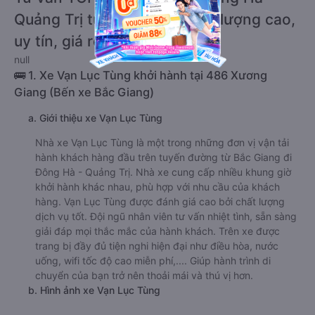
Quảng Trị từ Bắc Giang chất lượng cao,
uy tín, giá rẻ nhất 08/2026
null
🚌 1. Xe Vạn Lục Tùng khởi hành tại 486 Xương
Giang (Bến xe Bắc Giang)
a. Giới thiệu xe Vạn Lục Tùng
Nhà xe Vạn Lục Tùng là một trong những đơn vị vận tải
hành khách hàng đầu trên tuyến đường từ Bắc Giang đi
Đông Hà - Quảng Trị. Nhà xe cung cấp nhiều khung giờ
khởi hành khác nhau, phù hợp với nhu cầu của khách
hàng. Vạn Lục Tùng được đánh giá cao bởi chất lượng
dịch vụ tốt. Đội ngũ nhân viên tư vấn nhiệt tình, sẵn sàng
giải đáp mọi thắc mắc của hành khách. Trên xe được
trang bị đầy đủ tiện nghi hiện đại như điều hòa, nước
uống, wifi tốc độ cao miễn phí,.... Giúp hành trình di
chuyển của bạn trở nên thoải mái và thú vị hơn.
b. Hình ảnh xe Vạn Lục Tùng