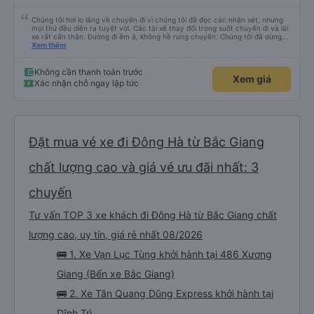
Chúng tôi hơi lo lắng về chuyến đi vì chúng tôi đã đọc các nhận xét, nhưng
mọi thứ đều diễn ra tuyệt vời. Các tài xế thay đổi trong suốt chuyến đi và lái
xe rất cẩn thận. Đường đi êm ả, không hề rung chuyển. Chúng tôi đã dừng
đủ số lần để đi vệ sinh và dừng lại để ăn tối. Nhìn chung, ghế ngồi có thể hơi
Xem thêm
ngắn đối với những người cao trên 180 cm nhưng đó không phải là vấn đề
lớn. Chúng tôi rất thích chuyến đi.
Không cần thanh toán trước
Xem giá
Xác nhận chỗ ngay lập tức
Đặt mua vé xe đi Đông Hà từ Bắc Giang
chất lượng cao và giá vé ưu đãi nhất: 3
chuyến
Tư vấn TOP 3 xe khách đi Đông Hà từ Bắc Giang chất
lượng cao, uy tín, giá rẻ nhất 08/2026
🚌 1. Xe Vạn Lục Tùng khởi hành tại 486 Xương
Giang (Bến xe Bắc Giang)
🚌 2. Xe Tân Quang Dũng Express khởi hành tại
Dĩnh Trì