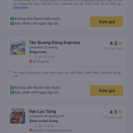
vui vẻ, nhiệt tình. Trong chuyến đi của mình có 2 gia đình bác lớn tuổi nc khá
to, có bạn nv nhắc nhở thì 2 bác mắng lại bạn ấy. Nếu 2 bác ấy có đánh giá
xấu thì mình ngược lại nha. Bạn ấy nhắc nhở rất đúng. 2 bác nói rất to. To
Xem thêm
đến lỗi mình ngủ còn mơ được câu chuyện các bác nói với nhau xuất hiện
trong giấc mơ của mình luôn. Nên nếu bạn ấy bị phản ánh thì đừng trừ lương
bạn ấy nha. Nếu bạn ấy bị trừ thì bảo bạn ấy liên hệ sđt của mình, mình hỗ
Không cần thanh toán trước
Xem giá
trợ ạ. Số mình đuôi 666, chuyến ĐH-NT ngày 16/1. À các bạn nữ lễ tân xinh
Xác nhận chỗ ngay lập tức
iu còn đổi cho mình phòng đơn sang đôi xong còn note là (một mình) yêu
luôn. Nhưng phòng đôi mà nằm một thì mỗi lần xe rẽ 1 cái là ✈️ Ít đi xe khách
nhưng đủ để đánh giá 10/10.
Tân Quang Dũng Express
4.2
Limousine 22 phòng
(126 đánh giá)
Ngã tư Kế
16 giờ 20 phút
VP Đông Hà
Xe chạy đúng time, nhân viên phục vụ nhiệt tình, thân thiện, trả khác đúng
nơi
Không cần thanh toán trước
Xem giá
Xác nhận chỗ ngay lập tức
Vạn Lục Tùng
4.5
Limousine 34 Giường VIP
(573 đánh giá)
Bến xe Bắc Giang
12 giờ 15 phút
Quảng Trị (Dọc Quốc Lộ 1A)