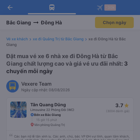
arrow_back
Tải app Vexere ngay!
Tải app Vexere
-30k
Mở app
Mở app
Nhận ưu đãi thành viên độc
-30k/ghế khi đặt vé máy bay qua
quyền
app
Bắc Giang
Đông Hà
Chọn ngày
Vé xe khách
xe đi Quảng Trị từ Bắc Giang
xe đi Đông Hà từ Bắc
Giang
Đặt mua vé xe 6 nhà xe đi Đông Hà từ Bắc
Giang chất lượng cao và giá vé ưu đãi nhất
: 3
chuyến mỗi ngày
Vexere Team
Ngày cập nhật: 08/08/2026
Tân Quang Dũng
3.7
Limousine 22 Phòng Đôi (WC)
(3004 đánh giá)
Bến xe Bắc Giang
15 giờ 15 phút
Văn phòng Quảng Trị
Các bạn nữ lễ tân xinh iu. Các anh, chú, bác VP ĐH vui tính, quan tâm khách,