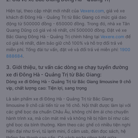
Hiện tại, theo cập nhật mới nhất của
Vexere.com
, giá vé xe
khách đi Đông Hà - Quảng Trị từ Bắc Giang có mức giá dao
động từ 500000 đồng - 650000 đồng. Trong đó, nhà xe Tân
Quang Dũng có giá vé rẻ nhất, chỉ 500000 đồng. Đặt vé xe
Bắc Giang Đông Hà - Quảng Trị chính hãng tại
Vexere.com
để
có giá rẻ nhất, đảm bảo giữ chỗ 100% và hỗ trợ đổi trả vé
miễn phí. Tổng đài tư vấn, đặt vé và đổi trả vé miễn phí:
1900
888684
.
3. Giới thiệu, tư vấn các dòng xe chạy tuyến đường
xe đi Đông Hà - Quảng Trị từ Bắc Giang:
Dòng xe đi Đông Hà - Quảng Trị từ Bắc Giang limousine 9 chỗ
vip, chất lượng cao: Tiện lợi, sang trọng
Là sản phẩm xe đi Đông Hà - Quảng Trị từ Bắc Giang
limousine 9 chỗ cải tiến từ xe 16 chỗ. Nội thất được làm lại với
các ghế bọc da chuẩn Châu Âu, không chỉ êm ái cho chuyến
hành trình xa, mà còn mát mẻ và không hề bị hầm bí như các
ghế bọc da bình thường. Kèm theo các ghế có nhiều tiện nghi
hiện đại như ti-vi, tủ lạnh mini, ổ cắm usb, đèn đọc sách, hệ
thống âm thanh cao cấp. Có vách ngăn riêng biệt giữa