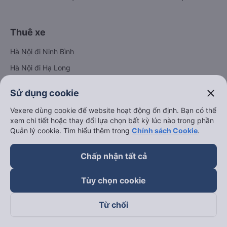
Thuê xe
Hà Nội đi Ninh Bình
Hà Nội đi Hạ Long
Hà Nội đi Sa Pa
close
Sử dụng cookie
Hà Nội đi Tam Đảo
Vexere dùng cookie để website hoạt động ổn định. Bạn có thể
Đà Nẵng đi Hội An
xem chi tiết hoặc thay đổi lựa chọn bất kỳ lúc nào trong phần
Quản lý cookie. Tìm hiểu thêm trong
Chính sách Cookie
.
Đà Nẵng đi Huế
Hải Phòng đi Hà Nội
Xem tất cả tuyến đường
Chấp nhận tất cả
Tùy chọn cookie
Từ chối