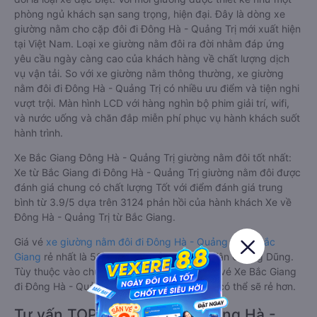
phòng ngủ khách sạn sang trọng, hiện đại. Đây là dòng xe
giường nằm cho cặp đôi đi Đông Hà - Quảng Trị mới xuất hiện
tại Việt Nam. Loại xe giường nằm đôi ra đời nhằm đáp ứng
yêu cầu ngày càng cao của khách hàng về chất lượng dịch
vụ vận tải. So với xe giường nằm thông thường, xe giường
nằm đôi đi Đông Hà - Quảng Trị có nhiều ưu điểm và tiện nghi
vượt trội. Màn hình LCD với hàng nghìn bộ phim giải trí, wifi,
và nước uống và chăn đắp miễn phí phục vụ hành khách suốt
hành trình.
Xe Bắc Giang Đông Hà - Quảng Trị giường nằm đôi tốt nhất:
Xe từ Bắc Giang đi Đông Hà - Quảng Trị giường nằm đôi được
đánh giá chung có chất lượng Tốt với điểm đánh giá trung
bình từ 3.9/5 dựa trên 3124 phản hồi của hành khách Xe về
Đông Hà - Quảng Trị từ Bắc Giang.
Giá vé
xe giường nằm đôi đi Đông Hà - Quảng Trị từ Bắc
Giang
rẻ nhất là 500000VND của hãng xe Tân Quang Dũng.
Tùy thuộc vào chương trình khuyến mãi, giá vé Xe Bắc Giang
đi Đông Hà - Quảng Trị giường nằm đôi này có thể sẽ rẻ hơn.
Tư vấn TOP 3 xe khách đi Đông Hà -