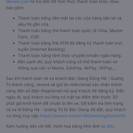
Vexere.com
hỗ trợ đến 06 hình thức thanh toán khác nhau
bao gồm:
Thanh toán bằng tiền mặt tại các cửa hàng tiện lợi và
siêu thị gần nhà.
Thanh toán bằng thẻ thanh toán quốc tế (Visa, Master
Card, JCB).
Thanh toán bằng thẻ ATM đã đăng ký thanh toán trực
tuyến (Internet Banking).
Thanh toán bằng hình thức chuyển khoản ngân hàng.
Bên cạnh đó, quý khách cũng có thể thanh toán vé
thông qua các ví Momo, ZaloPay, AirPay, VNPay,…
Sau khi thanh toán vé xe khách Bắc Giang Đông Hà - Quảng
Trị thành công, Vexere sẽ gửi tin nhắn/email xác nhận thành
công đến số điện thoại/email mà quý khách đã đăng ký. Đến
ngày đi, quý khách vui lòng có mặt tại điểm đón trước 30
phút giờ khởi hành để chuẩn bị lên xe. Để kiểm tra tình trạng
vé xe đi Đông Hà - Quảng Trị từ Bắc Giang đã đặt, quý khách
vui lòng truy cập
https://vexere.com/vi-VN/booking/ticketinfo
Xem hướng dẫn chi tiết, minh họa bằng hình ảnh
tại đây.