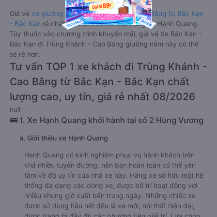
Giá vé
xe giường nằm đi Trùng Khánh - Cao Bằng từ Bắc Kạn
- Bắc Kạn
rẻ nhất là 200000VND của hãng xe Hạnh Quang.
Tùy thuộc vào chương trình khuyến mãi, giá vé Xe Bắc Kạn -
Bắc Kạn đi Trùng Khánh - Cao Bằng giường nằm này có thể
sẽ rẻ hơn.
Tư vấn TOP 1 xe khách đi Trùng Khánh -
Cao Bằng từ Bắc Kạn - Bắc Kạn chất
lượng cao, uy tín, giá rẻ nhất 08/2026
null
🚌 1. Xe Hạnh Quang khởi hành tại số 2 Hùng Vương
a. Giới thiệu xe Hạnh Quang
Hạnh Quang có kinh nghiệm phục vụ hành khách trên
khá nhiều tuyến đường, nên bạn hoàn toàn có thể yên
tâm về độ uy tín của nhà xe này. Hãng xe sở hữu một hệ
thống đa dạng các dòng xe, được bố trí hoạt động với
nhiều khung giờ xuất bến trong ngày. Những chiếc xe
được sử dụng hầu hết đều là xe mới, nội thất hiện đại,
được trang bị đầy đủ các phương tiện giải trí. Lựa chọn