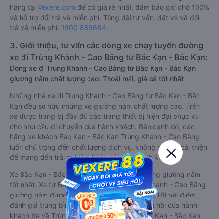
hãng tại
Vexere.com
để có giá rẻ nhất, đảm bảo giữ chỗ 100%
và hỗ trợ đổi trả vé miễn phí. Tổng đài tư vấn, đặt vé và đổi
trả vé miễn phí:
1900 888684
.
3. Giới thiệu, tư vấn các dòng xe chạy tuyến đường
xe đi Trùng Khánh - Cao Bằng từ Bắc Kạn - Bắc Kạn:
Dòng xe đi Trùng Khánh - Cao Bằng từ Bắc Kạn - Bắc Kạn
giường nằm chất lượng cao: Thoải mái, giá cả tốt nhất
Những nhà xe đi Trùng Khánh - Cao Bằng từ Bắc Kạn - Bắc
Kạn đều sở hữu những xe giường nằm chất lượng cao. Trên
xe được trang bị đầy đủ các trang thiết bị hiện đại phục vụ
cho nhu cầu di chuyển của hành khách. Bên cạnh đó, các
hãng xe khách Bắc Kạn - Bắc Kạn Trùng Khánh - Cao Bằng
luôn chú trọng đến chất lượng dịch vụ, không ngừng cải thiện
để mang đến trải nghiệm hoàn hảo cho hành khách.
Xe Bắc Kạn - Bắc Kạn Trùng Khánh - Cao Bằng giường nằm
tốt nhất: Xe từ Bắc Kạn - Bắc Kạn đi Trùng Khánh - Cao Bằng
giường nằm được đánh giá chung chất lượng Tốt với điểm
đánh giá trung bình từ 4.5/5 dựa trên 6 phản hồi của hành
khách Xe về Trùng Khánh - Cao Bằng từ Bắc Kạn - Bắc Kạn.