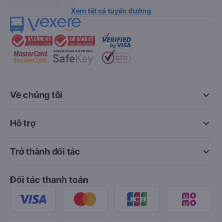
Hải Phòng đi Hà Nội
Xem tất cả tuyến đường
keyboard_arrow_down
Về chúng tôi
keyboard_arrow_down
Hỗ trợ
keyboard_arrow_down
Trở thành đối tác
Đối tác thanh toán