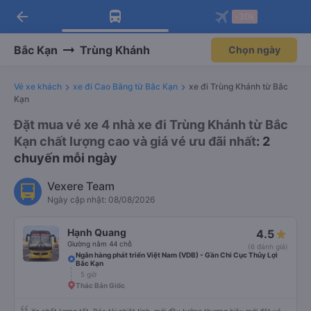
arrow_back
Tải app Vexere ngay!
Tải app Vexere
-30k
Mở app
Mở app
Nhận ưu đãi thành viên độc
-30k/ghế khi đặt vé máy bay qua
quyền
app
Bắc Kạn
Trùng Khánh
Chọn ngày
Vé xe khách
xe đi Cao Bằng từ Bắc Kạn
xe đi Trùng Khánh từ Bắc
Kạn
Đặt mua vé xe 4 nhà xe đi Trùng Khánh từ Bắc
Kạn chất lượng cao và giá vé ưu đãi nhất
: 2
chuyến mỗi ngày
Vexere Team
Ngày cập nhật: 08/08/2026
Hạnh Quang
4.5
Giường nằm 44 chỗ
(6 đánh giá)
Ngân hàng phát triển Việt Nam (VDB) - Gần Chi Cục Thủy Lợi
Bắc Kạn
5 giờ
Thác Bản Giốc