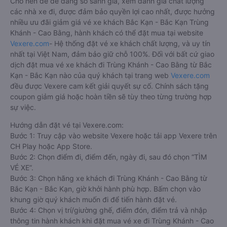
Cho nên để dễ dàng so sánh giá, xem đánh giá chất lượng
các nhà xe đi, được đảm bảo quyền lợi cao nhất, được hưởng
nhiều ưu đãi giảm giá vé xe khách Bắc Kạn - Bắc Kạn Trùng
Khánh - Cao Bằng, hành khách có thể đặt mua tại website
Vexere.com
- Hệ thống đặt vé xe khách chất lượng, và uy tín
nhất tại Việt Nam, đảm bảo giữ chỗ 100%. Đối với bất cứ giao
dịch đặt mua vé xe khách đi Trùng Khánh - Cao Bằng từ Bắc
Kạn - Bắc Kạn nào của quý khách tại trang web
Vexere.com
đều được Vexere cam kết giải quyết sự cố. Chính sách tặng
coupon giảm giá hoặc hoàn tiền sẽ tùy theo từng trường hợp
sự việc.
Hướng dẫn đặt vé tại Vexere.com:
Bước 1: Truy cập vào website Vexere hoặc tải app Vexere trên
CH Play hoặc App Store.
Bước 2: Chọn điểm đi, điểm đến, ngày đi, sau đó chọn “TÌM
VÉ XE”.
Bước 3: Chọn hãng xe khách đi Trùng Khánh - Cao Bằng từ
Bắc Kạn - Bắc Kạn, giờ khởi hành phù hợp. Bấm chọn vào
khung giờ quý khách muốn đi để tiến hành đặt vé.
Bước 4: Chọn vị trí/giường ghế, điểm đón, điểm trả và nhập
thông tin hành khách khi đặt mua vé xe đi Trùng Khánh - Cao