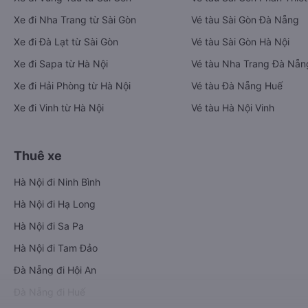
Xe đi Nha Trang từ Sài Gòn
Vé tàu Sài Gòn Đà Nẵng
Xe đi Đà Lạt từ Sài Gòn
Vé tàu Sài Gòn Hà Nội
Xe đi Sapa từ Hà Nội
Vé tàu Nha Trang Đà Nẵn
Xe đi Hải Phòng từ Hà Nội
Vé tàu Đà Nẵng Huế
Xe đi Vinh từ Hà Nội
Vé tàu Hà Nội Vinh
Thuê xe
Hà Nội đi Ninh Bình
Hà Nội đi Hạ Long
Hà Nội đi Sa Pa
Hà Nội đi Tam Đảo
Đà Nẵng đi Hội An
Đà Nẵng đi Huế