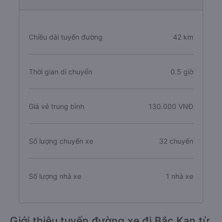
Chiều dài tuyến đường
42 km
Thời gian di chuyển
0.5 giờ
Giá vé trung bình
130.000 VNĐ
Số lượng chuyến xe
32 chuyến
Số lượng nhà xe
1 nhà xe
Giới thiệu tuyến đường xe đi Bắc Kạn từ