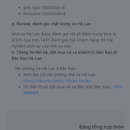
ghế ngồi 130000đ/vé
limousine 130000đ/vé
g. Review, đánh giá chất lượng xe Hà Lan
Nhà xe Hà Lan được đánh giá với số điểm trung bình là
4.9/5 dựa trên 1431 đánh giá của khách hàng đã trải
nghiệm dịch vụ của nhà xe này.
h. Thông tin liên hệ, đặt mua vé xe khách từ Bắc Kạn đi
Bắc Kạn Hà Lan
Văn phòng xe Hà Lan ở Bắc Kạn:
Xem địa chỉ văn phòng nhà xe Hà Lan:
https://vexere.com/vi-VN/xe-ha-lan
Số điện thoại đặt mua vé xe Bắc Kạn Bắc Kạn:
1900
888684
Bảng tổng hợp thông t