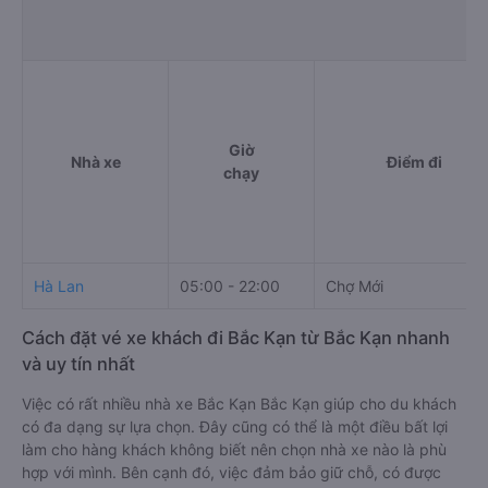
Giờ
Nhà xe
Điểm đi
chạy
Hà Lan
05:00 - 22:00
Chợ Mới
Cách đặt vé xe khách đi Bắc Kạn từ Bắc Kạn nhanh
và uy tín nhất
Việc có rất nhiều nhà xe Bắc Kạn Bắc Kạn giúp cho du khách
có đa dạng sự lựa chọn. Đây cũng có thể là một điều bất lợi
làm cho hàng khách không biết nên chọn nhà xe nào là phù
hợp với mình. Bên cạnh đó, việc đảm bảo giữ chỗ, có được