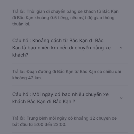
Trả lời: Thời gian di chuyển bằng xe khách từ Bắc Kạn
đi Bắc Kạn khoảng 0.5 tiếng, nếu mật độ giao thông
thuận lợi.
Câu hỏi: Khoảng cách từ Bắc Kạn đi Bắc
Kạn là bao nhiêu km nếu di chuyển bằng xe
khách?
Trả lời: Đoạn đường đi Bắc Kạn từ Bắc Kạn có chiều dài
khoảng 42 km.
Câu hỏi: Mỗi ngày có bao nhiêu chuyến xe
khách Bắc Kạn đi Bắc Kạn ?
Trả lời: Trung bình mỗi ngày có khoảng 32 chuyến xe
bắt đầu từ 5:00 đến 22:00.