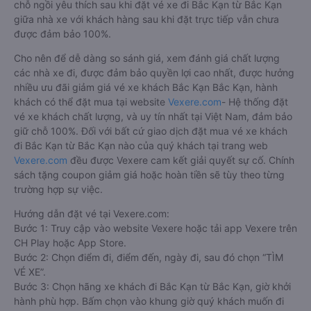
chỗ ngồi yêu thích sau khi đặt vé xe đi Bắc Kạn từ Bắc Kạn
giữa nhà xe với khách hàng sau khi đặt trực tiếp vẫn chưa
được đảm bảo 100%.
Cho nên để dễ dàng so sánh giá, xem đánh giá chất lượng
các nhà xe đi, được đảm bảo quyền lợi cao nhất, được hưởng
nhiều ưu đãi giảm giá vé xe khách Bắc Kạn Bắc Kạn, hành
khách có thể đặt mua tại website
Vexere.com
- Hệ thống đặt
vé xe khách chất lượng, và uy tín nhất tại Việt Nam, đảm bảo
giữ chỗ 100%. Đối với bất cứ giao dịch đặt mua vé xe khách
đi Bắc Kạn từ Bắc Kạn nào của quý khách tại trang web
Vexere.com
đều được Vexere cam kết giải quyết sự cố. Chính
sách tặng coupon giảm giá hoặc hoàn tiền sẽ tùy theo từng
trường hợp sự việc.
Hướng dẫn đặt vé tại Vexere.com:
Bước 1: Truy cập vào website Vexere hoặc tải app Vexere trên
CH Play hoặc App Store.
Bước 2: Chọn điểm đi, điểm đến, ngày đi, sau đó chọn “TÌM
VÉ XE”.
Bước 3: Chọn hãng xe khách đi Bắc Kạn từ Bắc Kạn, giờ khởi
hành phù hợp. Bấm chọn vào khung giờ quý khách muốn đi