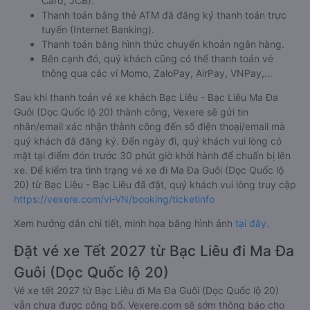
Card, JCB).
Thanh toán bằng thẻ ATM đã đăng ký thanh toán trực
tuyến (Internet Banking).
Thanh toán bằng hình thức chuyển khoản ngân hàng.
Bên cạnh đó, quý khách cũng có thể thanh toán vé
thông qua các ví Momo, ZaloPay, AirPay, VNPay,…
Sau khi thanh toán vé xe khách Bạc Liêu - Bạc Liêu Ma Đa
Guôi (Dọc Quốc lộ 20) thành công, Vexere sẽ gửi tin
nhắn/email xác nhận thành công đến số điện thoại/email mà
quý khách đã đăng ký. Đến ngày đi, quý khách vui lòng có
mặt tại điểm đón trước 30 phút giờ khởi hành để chuẩn bị lên
xe. Để kiểm tra tình trạng vé xe đi Ma Đa Guôi (Dọc Quốc lộ
20) từ Bạc Liêu - Bạc Liêu đã đặt, quý khách vui lòng truy cập
https://vexere.com/vi-VN/booking/ticketinfo
Xem hướng dẫn chi tiết, minh họa bằng hình ảnh
tại đây.
Đặt vé xe Tết 2027 từ Bạc Liêu đi Ma Đa
Guôi (Dọc Quốc lộ 20)
Vé xe tết 2027 từ Bạc Liêu đi Ma Đa Guôi (Dọc Quốc lộ 20)
vẫn chưa được công bố. Vexere.com sẽ sớm thông báo cho