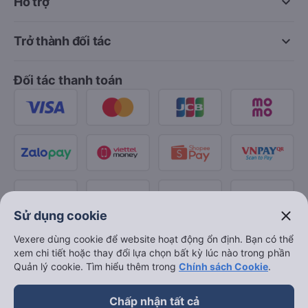
keyboard_arrow_down
Hỗ trợ
keyboard_arrow_down
Trở thành đối tác
Đối tác thanh toán
close
Sử dụng cookie
Vexere dùng cookie để website hoạt động ổn định. Bạn có thể
xem chi tiết hoặc thay đổi lựa chọn bất kỳ lúc nào trong phần
Quản lý cookie. Tìm hiểu thêm trong
Chính sách Cookie
.
Chấp nhận tất cả