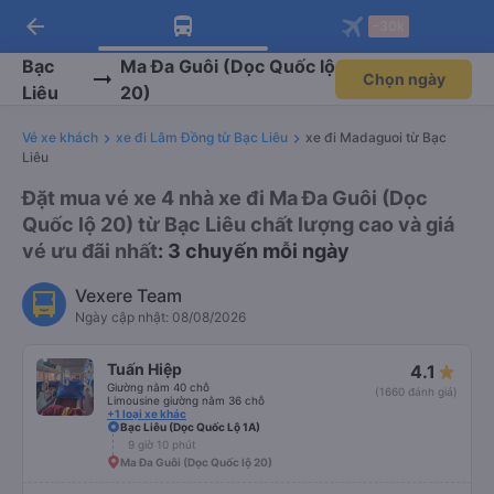
arrow_back
Tải app Vexere ngay!
Tải app Vexere
-30k
Mở app
Mở app
Nhận ưu đãi thành viên độc
-30k/ghế khi đặt vé máy bay qua
quyền
app
Bạc
Ma Đa Guôi (Dọc Quốc lộ
Chọn ngày
Liêu
20)
Vé xe khách
xe đi Lâm Đồng từ Bạc Liêu
xe đi Madaguoi từ Bạc
Liêu
Đặt mua vé xe 4 nhà xe đi Ma Đa Guôi (Dọc
Quốc lộ 20) từ Bạc Liêu chất lượng cao và giá
vé ưu đãi nhất
: 3 chuyến mỗi ngày
Vexere Team
Ngày cập nhật: 08/08/2026
Tuấn Hiệp
4.1
Giường nằm 40 chỗ
(1660 đánh giá)
Limousine giường nằm 36 chỗ
+1 loại xe khác
Bạc Liêu (Dọc Quốc Lộ 1A)
9 giờ 10 phút
Ma Đa Guôi (Dọc Quốc lộ 20)