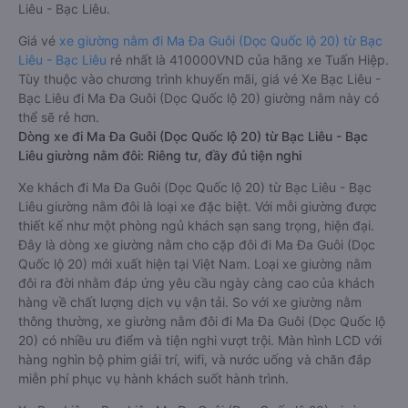
Liêu - Bạc Liêu.
Giá vé
xe giường nằm đi Ma Đa Guôi (Dọc Quốc lộ 20) từ Bạc
Liêu - Bạc Liêu
rẻ nhất là 410000VND của hãng xe Tuấn Hiệp.
Tùy thuộc vào chương trình khuyến mãi, giá vé Xe Bạc Liêu -
Bạc Liêu đi Ma Đa Guôi (Dọc Quốc lộ 20) giường nằm này có
thể sẽ rẻ hơn.
Dòng xe đi Ma Đa Guôi (Dọc Quốc lộ 20) từ Bạc Liêu - Bạc
Liêu giường nằm đôi: Riêng tư, đầy đủ tiện nghi
Xe khách đi Ma Đa Guôi (Dọc Quốc lộ 20) từ Bạc Liêu - Bạc
Liêu giường nằm đôi là loại xe đặc biệt. Với mỗi giường được
thiết kế như một phòng ngủ khách sạn sang trọng, hiện đại.
Đây là dòng xe giường nằm cho cặp đôi đi Ma Đa Guôi (Dọc
Quốc lộ 20) mới xuất hiện tại Việt Nam. Loại xe giường nằm
đôi ra đời nhằm đáp ứng yêu cầu ngày càng cao của khách
hàng về chất lượng dịch vụ vận tải. So với xe giường nằm
thông thường, xe giường nằm đôi đi Ma Đa Guôi (Dọc Quốc lộ
20) có nhiều ưu điểm và tiện nghi vượt trội. Màn hình LCD với
hàng nghìn bộ phim giải trí, wifi, và nước uống và chăn đắp
miễn phí phục vụ hành khách suốt hành trình.