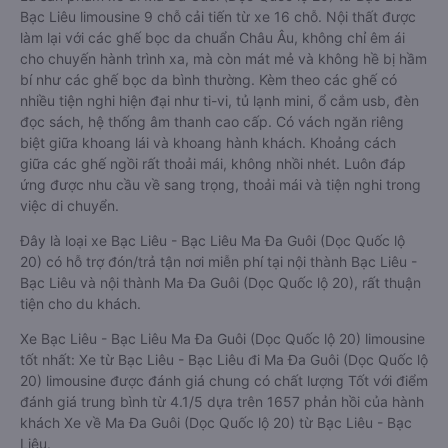
Bạc Liêu limousine 9 chỗ cải tiến từ xe 16 chỗ. Nội thất được
làm lại với các ghế bọc da chuẩn Châu Âu, không chỉ êm ái
cho chuyến hành trình xa, mà còn mát mẻ và không hề bị hầm
bí như các ghế bọc da bình thường. Kèm theo các ghế có
nhiều tiện nghi hiện đại như ti-vi, tủ lạnh mini, ổ cắm usb, đèn
đọc sách, hệ thống âm thanh cao cấp. Có vách ngăn riêng
biệt giữa khoang lái và khoang hành khách. Khoảng cách
giữa các ghế ngồi rất thoải mái, không nhồi nhét. Luôn đáp
ứng được nhu cầu về sang trọng, thoải mái và tiện nghi trong
việc di chuyển.
Đây là loại xe Bạc Liêu - Bạc Liêu Ma Đa Guôi (Dọc Quốc lộ
20) có hỗ trợ đón/trả tận nơi miễn phí tại nội thành Bạc Liêu -
Bạc Liêu và nội thành Ma Đa Guôi (Dọc Quốc lộ 20), rất thuận
tiện cho du khách.
Xe Bạc Liêu - Bạc Liêu Ma Đa Guôi (Dọc Quốc lộ 20) limousine
tốt nhất: Xe từ Bạc Liêu - Bạc Liêu đi Ma Đa Guôi (Dọc Quốc lộ
20) limousine được đánh giá chung có chất lượng Tốt với điểm
đánh giá trung bình từ 4.1/5 dựa trên 1657 phản hồi của hành
khách Xe về Ma Đa Guôi (Dọc Quốc lộ 20) từ Bạc Liêu - Bạc
Liêu.