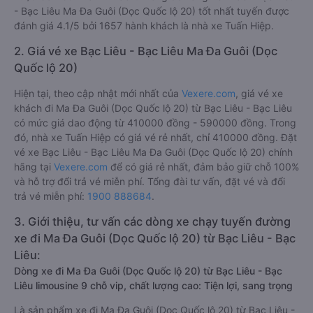
- Bạc Liêu Ma Đa Guôi (Dọc Quốc lộ 20) tốt nhất tuyến được
đánh giá 4.1/5 bởi 1657 hành khách là nhà xe Tuấn Hiệp.
2. Giá vé xe Bạc Liêu - Bạc Liêu Ma Đa Guôi (Dọc
Quốc lộ 20)
Hiện tại, theo cập nhật mới nhất của
Vexere.com
, giá vé xe
khách đi Ma Đa Guôi (Dọc Quốc lộ 20) từ Bạc Liêu - Bạc Liêu
có mức giá dao động từ 410000 đồng - 590000 đồng. Trong
đó, nhà xe Tuấn Hiệp có giá vé rẻ nhất, chỉ 410000 đồng. Đặt
vé xe Bạc Liêu - Bạc Liêu Ma Đa Guôi (Dọc Quốc lộ 20) chính
hãng tại
Vexere.com
để có giá rẻ nhất, đảm bảo giữ chỗ 100%
và hỗ trợ đổi trả vé miễn phí. Tổng đài tư vấn, đặt vé và đổi
trả vé miễn phí:
1900 888684
.
3. Giới thiệu, tư vấn các dòng xe chạy tuyến đường
xe đi Ma Đa Guôi (Dọc Quốc lộ 20) từ Bạc Liêu - Bạc
Liêu:
Dòng xe đi Ma Đa Guôi (Dọc Quốc lộ 20) từ Bạc Liêu - Bạc
Liêu limousine 9 chỗ vip, chất lượng cao: Tiện lợi, sang trọng
Là sản phẩm xe đi Ma Đa Guôi (Dọc Quốc lộ 20) từ Bạc Liêu -