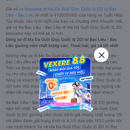
Giá vé
xe limousine đi Ma Đa Guôi (Dọc Quốc lộ 20) từ Bạc
Liêu - Bạc Liêu
rẻ nhất là 410000VND của hãng xe Tuấn Hiệp.
Tùy thuộc vào vị trí ngồi của bạn và chương trình khuyến mãi,
giá vé Xe Bạc Liêu - Bạc Liêu đi Ma Đa Guôi (Dọc Quốc lộ 20)
limousine này có thể sẽ rẻ hơn
Dòng xe đi Ma Đa Guôi (Dọc Quốc lộ 20) từ Bạc Liêu - Bạc
Liêu giường nằm chất lượng cao: Thoải mái, giá cả tốt nhất
Những nhà xe đi Ma Đa Guôi (Dọc Quốc lộ 20) từ Bạc Liêu -
Bạc Liêu đều sở hữu những xe giường nằm chất lượng cao.
Trên xe được trang bị đầy đủ các trang thiết bị hiện đại phục
vụ cho nhu cầu di chuyển của hành khách. Bên cạnh đó, các
hãng xe khách Bạc Liêu - Bạc Liêu Ma Đa Guôi (Dọc Quốc lộ
20) luôn chú trọng đến chất lượng dịch vụ, không ngừng cải
thiện để mang đến trải nghiệm hoàn hảo cho hành khách.
Xe Bạc Liêu - Bạc Liêu Ma Đa Guôi (Dọc Quốc lộ 20) giường
nằm tốt nhất: Xe từ Bạc Liêu - Bạc Liêu đi Ma Đa Guôi (Dọc
Quốc lộ 20) giường nằm được đánh giá chung chất lượng Tốt
với điểm đánh giá trung bình từ 4.1/5 dựa trên 1657 phản hồi
của hành khách Xe về Ma Đa Guôi (Dọc Quốc lộ 20) từ Bạc