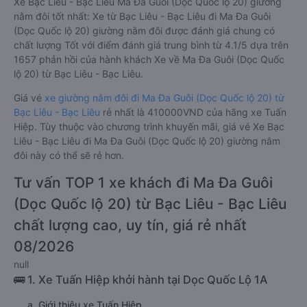
Xe Bạc Liêu - Bạc Liêu Ma Đa Guôi (Dọc Quốc lộ 20) giường
nằm đôi tốt nhất: Xe từ Bạc Liêu - Bạc Liêu đi Ma Đa Guôi
(Dọc Quốc lộ 20) giường nằm đôi được đánh giá chung có
chất lượng Tốt với điểm đánh giá trung bình từ 4.1/5 dựa trên
1657 phản hồi của hành khách Xe về Ma Đa Guôi (Dọc Quốc
lộ 20) từ Bạc Liêu - Bạc Liêu.
Giá vé
xe giường nằm đôi đi Ma Đa Guôi (Dọc Quốc lộ 20) từ
Bạc Liêu - Bạc Liêu
rẻ nhất là 410000VND của hãng xe Tuấn
Hiệp. Tùy thuộc vào chương trình khuyến mãi, giá vé Xe Bạc
Liêu - Bạc Liêu đi Ma Đa Guôi (Dọc Quốc lộ 20) giường nằm
đôi này có thể sẽ rẻ hơn.
Tư vấn TOP 1 xe khách đi Ma Đa Guôi
(Dọc Quốc lộ 20) từ Bạc Liêu - Bạc Liêu
chất lượng cao, uy tín, giá rẻ nhất
08/2026
null
🚌 1. Xe Tuấn Hiệp khởi hành tại Dọc Quốc Lộ 1A
a. Giới thiệu xe Tuấn Hiệp