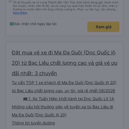
Tôi đi Chuyến xe từ Long Thành đến Cần Thơ, khởi hành đúng giờ, hành trình
êm thuận, nhân viên lễ độ, tài xế vững tay quả thật khiến tôi an tâm, mãn ý.
Đường xa muôn dặm mà lòng chẳng vướng lo. Phục vụ tận tụy, tác phong
nghiêm cẩn, hiếm thấy giữa thời buổi kim tiền vội vã. Xã hội loạn đạo. Xin gửi
Xem thêm
lời tán dương chân thành, kính chúc nhà xe ngày một hưng thịnh, vạn lộ bình
an.”
Xác nhận chỗ ngay lập tức
Xem giá
Đặt mua vé xe đi Ma Đa Guôi (Dọc Quốc lộ
20) từ Bạc Liêu chất lượng cao và giá vé ưu
đãi nhất: 3 chuyến
Tư vấn TOP 1 xe khách đi Ma Đa Guôi (Dọc Quốc lộ 20)
từ Bạc Liêu chất lượng cao, uy tín, giá rẻ nhất 08/2026
🚌 1. Xe Tuấn Hiệp khởi hành tại Dọc Quốc Lộ 1A
Những câu hỏi thường gặp về tuyến xe từ Bạc Liêu đi
Ma Đa Guôi (Dọc Quốc lộ 20)
Thông tin tuyến đường