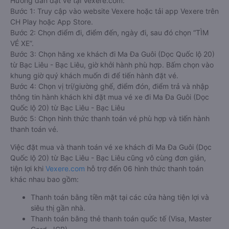
Hướng dẫn đặt vé tại Vexere.com:
Bước 1: Truy cập vào website Vexere hoặc tải app Vexere trên
CH Play hoặc App Store.
Bước 2: Chọn điểm đi, điểm đến, ngày đi, sau đó chọn “TÌM
VÉ XE”.
Bước 3: Chọn hãng xe khách đi Ma Đa Guôi (Dọc Quốc lộ 20)
từ Bạc Liêu - Bạc Liêu, giờ khởi hành phù hợp. Bấm chọn vào
khung giờ quý khách muốn đi để tiến hành đặt vé.
Bước 4: Chọn vị trí/giường ghế, điểm đón, điểm trả và nhập
thông tin hành khách khi đặt mua vé xe đi Ma Đa Guôi (Dọc
Quốc lộ 20) từ Bạc Liêu - Bạc Liêu
Bước 5: Chọn hình thức thanh toán vé phù hợp và tiến hành
thanh toán vé.
Việc đặt mua và thanh toán vé xe khách đi Ma Đa Guôi (Dọc
Quốc lộ 20) từ Bạc Liêu - Bạc Liêu cũng vô cùng đơn giản,
tiện lợi khi
Vexere.com
hỗ trợ đến 06 hình thức thanh toán
khác nhau bao gồm:
Thanh toán bằng tiền mặt tại các cửa hàng tiện lợi và
siêu thị gần nhà.
Thanh toán bằng thẻ thanh toán quốc tế (Visa, Master