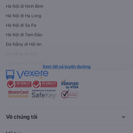
Hà Nội đi Ninh Bình
Hà Nội đi Hạ Long
Hà Nội đi Sa Pa
Hà Nội đi Tam Đảo
Đà Nẵng đi Hội An
Đà Nẵng đi Huế
Hải Phòng đi Hà Nội
Xem tất cả tuyến đường
keyboard_arrow_down
Về chúng tôi