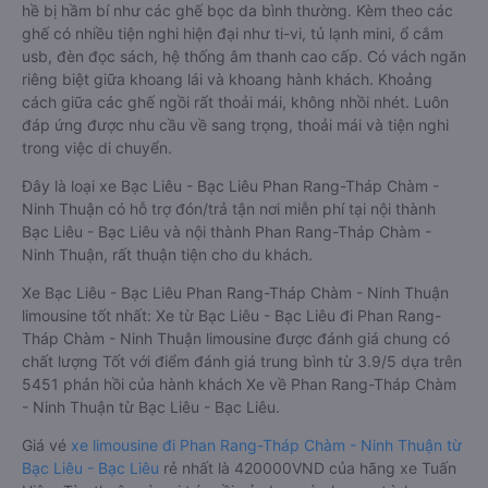
hề bị hầm bí như các ghế bọc da bình thường. Kèm theo các
ghế có nhiều tiện nghi hiện đại như ti-vi, tủ lạnh mini, ổ cắm
usb, đèn đọc sách, hệ thống âm thanh cao cấp. Có vách ngăn
riêng biệt giữa khoang lái và khoang hành khách. Khoảng
cách giữa các ghế ngồi rất thoải mái, không nhồi nhét. Luôn
đáp ứng được nhu cầu về sang trọng, thoải mái và tiện nghi
trong việc di chuyển.
Đây là loại xe Bạc Liêu - Bạc Liêu Phan Rang-Tháp Chàm -
Ninh Thuận có hỗ trợ đón/trả tận nơi miễn phí tại nội thành
Bạc Liêu - Bạc Liêu và nội thành Phan Rang-Tháp Chàm -
Ninh Thuận, rất thuận tiện cho du khách.
Xe Bạc Liêu - Bạc Liêu Phan Rang-Tháp Chàm - Ninh Thuận
limousine tốt nhất: Xe từ Bạc Liêu - Bạc Liêu đi Phan Rang-
Tháp Chàm - Ninh Thuận limousine được đánh giá chung có
chất lượng Tốt với điểm đánh giá trung bình từ 3.9/5 dựa trên
5451 phản hồi của hành khách Xe về Phan Rang-Tháp Chàm
- Ninh Thuận từ Bạc Liêu - Bạc Liêu.
Giá vé
xe limousine đi Phan Rang-Tháp Chàm - Ninh Thuận từ
Bạc Liêu - Bạc Liêu
rẻ nhất là 420000VND của hãng xe Tuấn