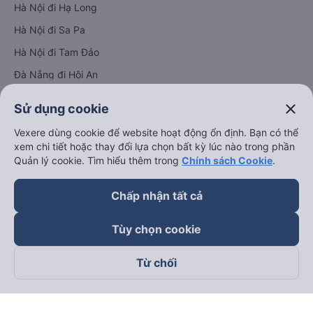
Hà Nội đi Hạ Long
Hà Nội đi Sa Pa
Hà Nội đi Tam Đảo
Đà Nẵng đi Hội An
Đà Nẵng đi Huế
close
Sử dụng cookie
Hải Phòng đi Hà Nội
Xem tất cả tuyến đường
Vexere dùng cookie để website hoạt động ổn định. Bạn có thể
xem chi tiết hoặc thay đổi lựa chọn bất kỳ lúc nào trong phần
Quản lý cookie. Tìm hiểu thêm trong
Chính sách Cookie
.
Chấp nhận tất cả
Tùy chọn cookie
keyboard_arrow_down
Về chúng tôi
Từ chối
keyboard_arrow_down
Hỗ trợ