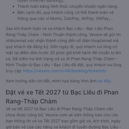
tuyến (Internet Banking).
Thanh toán bằng hình thức chuyển khoản ngân hàng.
Bên cạnh đó, quý khách cũng có thể thanh toán vé
thông qua các ví Momo, ZaloPay, AirPay, VNPay,…
Sau khi thanh toán vé xe khách Bạc Liêu - Bạc Liêu Phan
Rang-Tháp Chàm - Ninh Thuận thành công, Vexere sẽ gửi tin
nhắn/email xác nhận thành công đến số điện thoại/email mà
quý khách đã đăng ký. Đến ngày đi, quý khách vui lòng có
mặt tại điểm đón trước 30 phút giờ khởi hành để chuẩn bị lên
xe. Để kiểm tra tình trạng vé xe đi Phan Rang-Tháp Chàm -
Ninh Thuận từ Bạc Liêu - Bạc Liêu đã đặt, quý khách vui lòng
truy cập
https://vexere.com/vi-VN/booking/ticketinfo
Xem hướng dẫn chi tiết, minh họa bằng hình ảnh
tại đây.
Đặt vé xe Tết 2027 từ Bạc Liêu đi Phan
Rang-Tháp Chàm
Vé xe tết 2027 từ Bạc Liêu đi Phan Rang-Tháp Chàm vẫn
chưa được công bố. Vexere.com sẽ sớm thông báo cho các
bạn thông tin vé xe Tết 2027 bao gồm giá vé, lịch trình, ngày
giờ bán vé của các hãng xe khách đi tuyến đường Bạc Liêu -