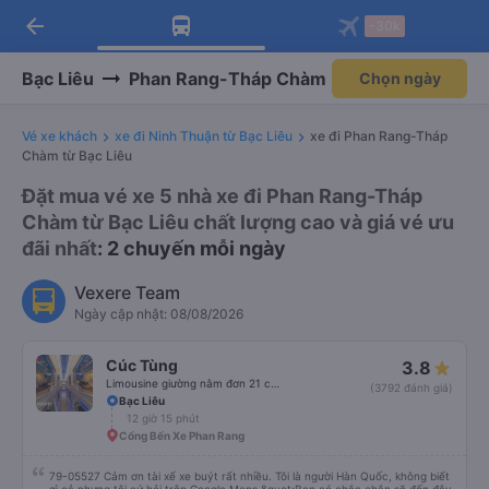
arrow_back
Tải app Vexere ngay!
Tải app Vexere
-30k
Mở app
Mở app
Nhận ưu đãi thành viên độc
-30k/ghế khi đặt vé máy bay qua
quyền
app
Bạc Liêu
Phan Rang-Tháp Chàm
Chọn ngày
Vé xe khách
xe đi Ninh Thuận từ Bạc Liêu
xe đi Phan Rang-Tháp
Chàm từ Bạc Liêu
Đặt mua vé xe 5 nhà xe đi Phan Rang-Tháp
Chàm từ Bạc Liêu chất lượng cao và giá vé ưu
đãi nhất
: 2 chuyến mỗi ngày
Vexere Team
Ngày cập nhật: 08/08/2026
Cúc Tùng
3.8
Limousine giường nằm đơn 21 chỗ (WC)
(3792 đánh giá)
Bạc Liêu
12 giờ 15 phút
Cổng Bến Xe Phan Rang
79-05527 Cảm ơn tài xế xe buýt rất nhiều. Tôi là người Hàn Quốc, không biết