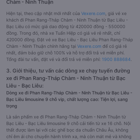
Chàm - Ninh Thuận
Hiện tại, theo cập nhật mới nhất của
Vexere.com
, giá vé xe
khách đi Phan Rang-Tháp Chàm - Ninh Thuận từ Bạc Liêu -
Bạc Liêu có mức giá dao động từ 420000 đồng - 550000
đồng. Trong đó, nhà xe Tuấn Hiệp có giá vé rẻ nhất, chỉ
420000 đồng. Đặt vé xe Bạc Liêu - Bạc Liêu Phan Rang-Tháp
Chàm - Ninh Thuận chính hãng tại
Vexere.com
để có giá rẻ
nhất, đảm bảo giữ chỗ 100% và hỗ trợ đổi trả vé miễn phí.
Tổng đài tư vấn, đặt vé và đổi trả vé miễn phí:
1900 888684
.
3. Giới thiệu, tư vấn các dòng xe chạy tuyến đường
xe đi Phan Rang-Tháp Chàm - Ninh Thuận từ Bạc
Liêu - Bạc Liêu:
Dòng xe đi Phan Rang-Tháp Chàm - Ninh Thuận từ Bạc Liêu -
Bạc Liêu limousine 9 chỗ vip, chất lượng cao: Tiện lợi, sang
trọng
Là sản phẩm xe đi Phan Rang-Tháp Chàm - Ninh Thuận từ
Bạc Liêu - Bạc Liêu limousine 9 chỗ cải tiến từ xe 16 chỗ. Nội
thất được làm lại với các ghế bọc da chuẩn Châu Âu, không
chỉ êm ái cho chuyến hành trình xa, mà còn mát mẻ và không