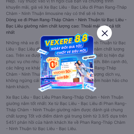
Hiệp. Tùy thuộc vào vị trí ngồi của bạn và chương trình
khuyến mãi, giá vé Xe Bạc Liêu - Bạc Liêu đi Phan Rang-Tháp
Chàm - Ninh Thuận limousine này có thể sẽ rẻ hơn
Dòng xe đi Phan Rang-Tháp Chàm - Ninh Thuận từ Bạc Liêu -
Bạc Liêu giường nằm chất lượng cao: Thoải mái, giá cả tốt
nhất
Những nhà xe đi Phan Rang-Tháp Chàm - Ninh Thuận từ Bạc
Liêu - Bạc Liêu đều sở hữu những xe giường nằm chất lượng
cao. Trên xe được trang bị đầy đủ các trang thiết bị hiện đại
phục vụ cho nhu cầu di chuyển của hành khách. Bên cạnh đó,
các hãng xe khách Bạc Liêu - Bạc Liêu Phan Rang-Tháp
Chàm - Ninh Thuận luôn chú trọng đến chất lượng dịch vụ,
không ngừng cải thiện để mang đến trải nghiệm hoàn hảo cho
hành khách.
Xe Bạc Liêu - Bạc Liêu Phan Rang-Tháp Chàm - Ninh Thuận
giường nằm tốt nhất: Xe từ Bạc Liêu - Bạc Liêu đi Phan Rang-
Tháp Chàm - Ninh Thuận giường nằm được đánh giá chung
chất lượng Tốt với điểm đánh giá trung bình từ 3.9/5 dựa trên
5451 phản hồi của hành khách Xe về Phan Rang-Tháp Chàm
- Ninh Thuận từ Bạc Liêu - Bạc Liêu.