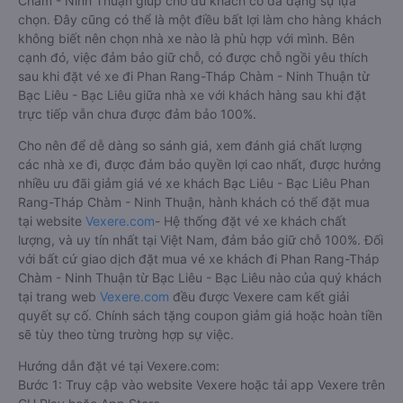
Chàm - Ninh Thuận giúp cho du khách có đa dạng sự lựa
chọn. Đây cũng có thể là một điều bất lợi làm cho hàng khách
không biết nên chọn nhà xe nào là phù hợp với mình. Bên
cạnh đó, việc đảm bảo giữ chỗ, có được chỗ ngồi yêu thích
sau khi đặt vé xe đi Phan Rang-Tháp Chàm - Ninh Thuận từ
Bạc Liêu - Bạc Liêu giữa nhà xe với khách hàng sau khi đặt
trực tiếp vẫn chưa được đảm bảo 100%.
Cho nên để dễ dàng so sánh giá, xem đánh giá chất lượng
các nhà xe đi, được đảm bảo quyền lợi cao nhất, được hưởng
nhiều ưu đãi giảm giá vé xe khách Bạc Liêu - Bạc Liêu Phan
Rang-Tháp Chàm - Ninh Thuận, hành khách có thể đặt mua
tại website
Vexere.com
- Hệ thống đặt vé xe khách chất
lượng, và uy tín nhất tại Việt Nam, đảm bảo giữ chỗ 100%. Đối
với bất cứ giao dịch đặt mua vé xe khách đi Phan Rang-Tháp
Chàm - Ninh Thuận từ Bạc Liêu - Bạc Liêu nào của quý khách
tại trang web
Vexere.com
đều được Vexere cam kết giải
quyết sự cố. Chính sách tặng coupon giảm giá hoặc hoàn tiền
sẽ tùy theo từng trường hợp sự việc.
Hướng dẫn đặt vé tại Vexere.com:
Bước 1: Truy cập vào website Vexere hoặc tải app Vexere trên