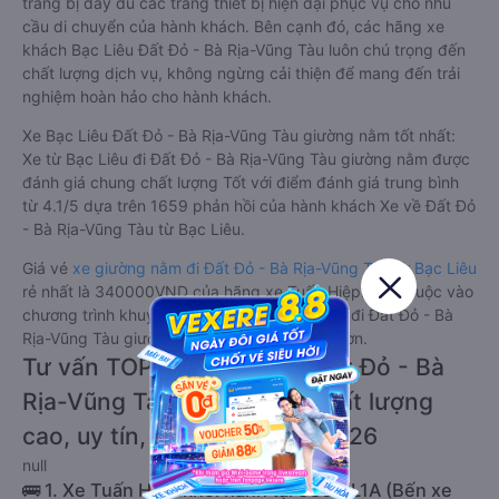
trang bị đầy đủ các trang thiết bị hiện đại phục vụ cho nhu
cầu di chuyển của hành khách. Bên cạnh đó, các hãng xe
khách Bạc Liêu Đất Đỏ - Bà Rịa-Vũng Tàu luôn chú trọng đến
chất lượng dịch vụ, không ngừng cải thiện để mang đến trải
nghiệm hoàn hảo cho hành khách.
Xe Bạc Liêu Đất Đỏ - Bà Rịa-Vũng Tàu giường nằm tốt nhất:
Xe từ Bạc Liêu đi Đất Đỏ - Bà Rịa-Vũng Tàu giường nằm được
đánh giá chung chất lượng Tốt với điểm đánh giá trung bình
từ 4.1/5 dựa trên 1659 phản hồi của hành khách Xe về Đất Đỏ
- Bà Rịa-Vũng Tàu từ Bạc Liêu.
Giá vé
xe giường nằm đi Đất Đỏ - Bà Rịa-Vũng Tàu từ Bạc Liêu
rẻ nhất là 340000VND của hãng xe Tuấn Hiệp. Tùy thuộc vào
chương trình khuyến mãi, giá vé Xe Bạc Liêu đi Đất Đỏ - Bà
Rịa-Vũng Tàu giường nằm này có thể sẽ rẻ hơn.
Tư vấn TOP 1 xe khách đi Đất Đỏ - Bà
Rịa-Vũng Tàu từ Bạc Liêu chất lượng
cao, uy tín, giá rẻ nhất 08/2026
null
🚌 1. Xe Tuấn Hiệp khởi hành tại 386 QL1A (Bến xe