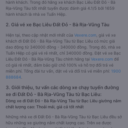
hành khách. Trong đó hãng xe khách Bạc Liêu Đất Đỏ - Bà
Rịa-Vũng Tàu tốt nhất tuyến được đánh giá 4.1/5 bởi 1659
hành khách là nhà xe Tuấn Hiệp.
2. Giá vé xe Bạc Liêu Đất Đỏ - Bà Rịa-Vũng Tàu
Hiện tại, theo cập nhật mới nhất của
Vexere.com
, giá vé xe
khách đi Đất Đỏ - Bà Rịa-Vũng Tàu từ Bạc Liêu có mức giá
dao động từ 340000 đồng - 340000 đồng. Trong đó, nhà xe
Tuấn Hiệp có giá vé rẻ nhất, chỉ 340000 đồng. Đặt vé xe Bạc
Liêu Đất Đỏ - Bà Rịa-Vũng Tàu chính hãng tại
Vexere.com
để
có giá rẻ nhất, đảm bảo giữ chỗ 100% và hỗ trợ đổi trả vé
miễn phí. Tổng đài tư vấn, đặt vé và đổi trả vé miễn phí:
1900
888684
.
3. Giới thiệu, tư vấn các dòng xe chạy tuyến đường
xe đi Đất Đỏ - Bà Rịa-Vũng Tàu từ Bạc Liêu:
Dòng xe đi Đất Đỏ - Bà Rịa-Vũng Tàu từ Bạc Liêu giường nằm
chất lượng cao: Thoải mái, giá cả tốt nhất
Những nhà xe đi Đất Đỏ - Bà Rịa-Vũng Tàu từ Bạc Liêu đều sở
hữu những xe giường nằm chất lượng cao. Trên xe được