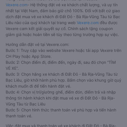
Vexere.com
- Hệ thống đặt vé xe khách chất lượng, và uy tín
nhất tại Việt Nam, đảm bảo giữ chỗ 100%. Đối với bất cứ giao
dịch đặt mua vé xe khách đi Đất Đỏ - Bà Rịa-Vũng Tàu từ Bạc
Liêu nào của quý khách tại trang web
Vexere.com
đều được
Vexere cam kết giải quyết sự cố. Chính sách tặng coupon
giảm giá hoặc hoàn tiền sẽ tùy theo từng trường hợp sự việc.
Hướng dẫn đặt vé tại Vexere.com:
Bước 1: Truy cập vào website Vexere hoặc tải app Vexere trên
CH Play hoặc App Store.
Bước 2: Chọn điểm đi, điểm đến, ngày đi, sau đó chọn “TÌM
VÉ XE”.
Bước 3: Chọn hãng xe khách đi Đất Đỏ - Bà Rịa-Vũng Tàu từ
Bạc Liêu, giờ khởi hành phù hợp. Bấm chọn vào khung giờ quý
khách muốn đi để tiến hành đặt vé.
Bước 4: Chọn vị trí/giường ghế, điểm đón, điểm trả và nhập
thông tin hành khách khi đặt mua vé xe đi Đất Đỏ - Bà Rịa-
Vũng Tàu từ Bạc Liêu
Bước 5: Chọn hình thức thanh toán vé phù hợp và tiến hành
thanh toán vé.
Việc đặt mua và thanh toán vé xe khách đi Đất Đỏ - Bà Rịa-