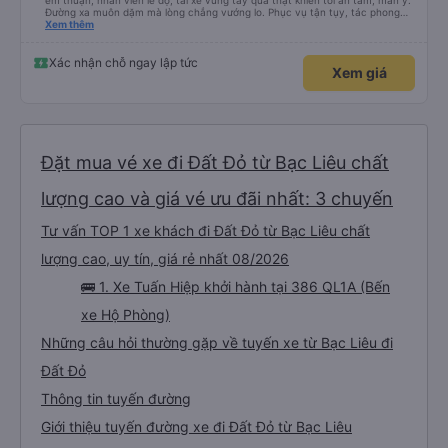
êm thuận, nhân viên lễ độ, tài xế vững tay quả thật khiến tôi an tâm, mãn ý.
Đường xa muôn dặm mà lòng chẳng vướng lo. Phục vụ tận tụy, tác phong
nghiêm cẩn, hiếm thấy giữa thời buổi kim tiền vội vã. Xã hội loạn đạo. Xin gửi
Xem thêm
lời tán dương chân thành, kính chúc nhà xe ngày một hưng thịnh, vạn lộ bình
an.”
Xác nhận chỗ ngay lập tức
Xem giá
Đặt mua vé xe đi Đất Đỏ từ Bạc Liêu chất
lượng cao và giá vé ưu đãi nhất: 3 chuyến
Tư vấn TOP 1 xe khách đi Đất Đỏ từ Bạc Liêu chất
lượng cao, uy tín, giá rẻ nhất 08/2026
🚌 1. Xe Tuấn Hiệp khởi hành tại 386 QL1A (Bến
xe Hộ Phòng)
Những câu hỏi thường gặp về tuyến xe từ Bạc Liêu đi
Đất Đỏ
Thông tin tuyến đường
Giới thiệu tuyến đường xe đi Đất Đỏ từ Bạc Liêu