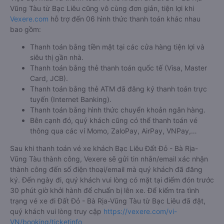
Vũng Tàu từ Bạc Liêu cũng vô cùng đơn giản, tiện lợi khi
Vexere.com
hỗ trợ đến 06 hình thức thanh toán khác nhau
bao gồm:
Thanh toán bằng tiền mặt tại các cửa hàng tiện lợi và
siêu thị gần nhà.
Thanh toán bằng thẻ thanh toán quốc tế (Visa, Master
Card, JCB).
Thanh toán bằng thẻ ATM đã đăng ký thanh toán trực
tuyến (Internet Banking).
Thanh toán bằng hình thức chuyển khoản ngân hàng.
Bên cạnh đó, quý khách cũng có thể thanh toán vé
thông qua các ví Momo, ZaloPay, AirPay, VNPay,…
Sau khi thanh toán vé xe khách Bạc Liêu Đất Đỏ - Bà Rịa-
Vũng Tàu thành công, Vexere sẽ gửi tin nhắn/email xác nhận
thành công đến số điện thoại/email mà quý khách đã đăng
ký. Đến ngày đi, quý khách vui lòng có mặt tại điểm đón trước
30 phút giờ khởi hành để chuẩn bị lên xe. Để kiểm tra tình
trạng vé xe đi Đất Đỏ - Bà Rịa-Vũng Tàu từ Bạc Liêu đã đặt,
quý khách vui lòng truy cập
https://vexere.com/vi-
VN/booking/ticketinfo