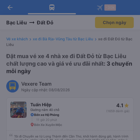
arrow_back
Tải app Vexere ngay!
Tải app Vexere
-30k
Mở app
Mở app
Nhận ưu đãi thành viên độc
-30k/ghế khi đặt vé máy bay qua
quyền
app
Bạc Liêu
Đất Đỏ
Chọn ngày
Vé xe khách
xe đi Bà Rịa-Vũng Tàu từ Bạc Liêu
xe đi Đất Đỏ từ Bạc
Liêu
Đặt mua vé xe 4 nhà xe đi Đất Đỏ từ Bạc Liêu
chất lượng cao và giá vé ưu đãi nhất
: 3 chuyến
mỗi ngày
Vexere Team
Ngày cập nhật: 08/08/2026
Tuấn Hiệp
4.1
Giường nằm 40 chỗ
(1659 đánh giá)
Bến xe Hộ Phòng
11 giờ 20 phút
Bến Xe Xuyên Mộc
Tôi đi Chuyến xe từ Long Thành đến Cần Thơ, khởi hành đúng giờ, hành trình