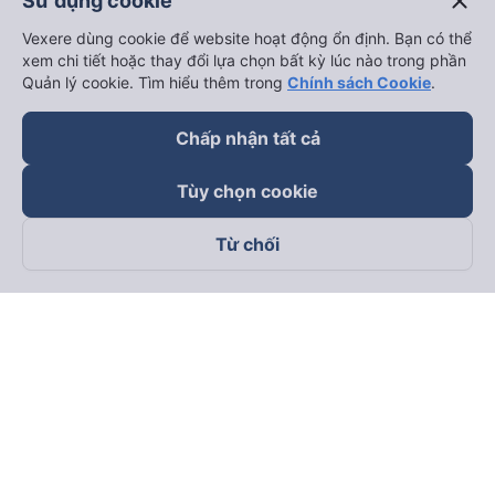
close
Sử dụng cookie
Vexere dùng cookie để website hoạt động ổn định. Bạn có thể
xem chi tiết hoặc thay đổi lựa chọn bất kỳ lúc nào trong phần
Quản lý cookie. Tìm hiểu thêm trong
Chính sách Cookie
.
Chấp nhận tất cả
Tùy chọn cookie
Từ chối
Theo dõi chúng tôi trên
Facebook
Tiktok
Youtube
Công ty TNHH Thương Mại Dịch Vụ Vexere
Địa chỉ đăng ký kinh doanh: 8C Chữ Đồng Tử, Phường Tân
Sơn Nhất, TP. Hồ Chí Minh, Việt Nam
Địa chỉ
:
Lầu 2, toà nhà H3 Circo Hoàng Diệu, 384 Hoàng Diệu,
Phường Khánh Hội, TP Hồ Chí Minh, Việt Nam