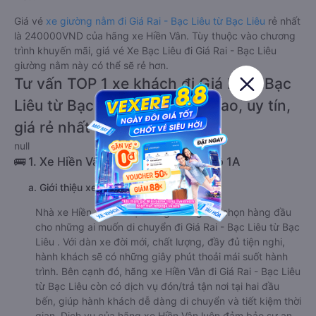
Giá vé
xe giường nằm đi Giá Rai - Bạc Liêu từ Bạc Liêu
rẻ nhất
là 240000VND của hãng xe Hiền Vân. Tùy thuộc vào chương
trình khuyến mãi, giá vé Xe Bạc Liêu đi Giá Rai - Bạc Liêu
giường nằm này có thể sẽ rẻ hơn.
Tư vấn TOP 1 xe khách đi Giá Rai - Bạc
Liêu từ Bạc Liêu chất lượng cao, uy tín,
giá rẻ nhất 08/2026
null
🚌 1. Xe Hiền Vân khởi hành tại Quốc lộ 1A
a. Giới thiệu xe Hiền Vân
Nhà xe Hiền Vân là một trong những lựa chọn hàng đầu
cho những ai muốn di chuyển đi Giá Rai - Bạc Liêu từ Bạc
Liêu . Với dàn xe đời mới, chất lượng, đầy đủ tiện nghi,
hành khách sẽ có những giây phút thoải mái suốt hành
trình. Bên cạnh đó, hãng xe Hiền Vân đi Giá Rai - Bạc Liêu
từ Bạc Liêu còn có dịch vụ đón/trả tận nơi tại hai đầu
bến, giúp hành khách dễ dàng di chuyển và tiết kiệm thời
gian. Dịch vụ của hãng xe Hiền Vân luôn đảm bảo sự an