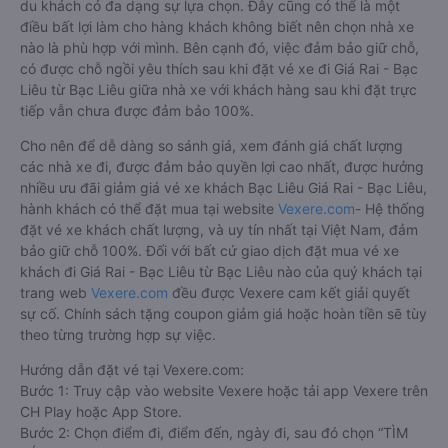
du khách có đa dạng sự lựa chọn. Đây cũng có thể là một
điều bất lợi làm cho hàng khách không biết nên chọn nhà xe
nào là phù hợp với mình. Bên cạnh đó, việc đảm bảo giữ chỗ,
có được chỗ ngồi yêu thích sau khi đặt vé xe đi Giá Rai - Bạc
Liêu từ Bạc Liêu giữa nhà xe với khách hàng sau khi đặt trực
tiếp vẫn chưa được đảm bảo 100%.
Cho nên để dễ dàng so sánh giá, xem đánh giá chất lượng
các nhà xe đi, được đảm bảo quyền lợi cao nhất, được hưởng
nhiều ưu đãi giảm giá vé xe khách Bạc Liêu Giá Rai - Bạc Liêu,
hành khách có thể đặt mua tại website
Vexere.com
- Hệ thống
đặt vé xe khách chất lượng, và uy tín nhất tại Việt Nam, đảm
bảo giữ chỗ 100%. Đối với bất cứ giao dịch đặt mua vé xe
khách đi Giá Rai - Bạc Liêu từ Bạc Liêu nào của quý khách tại
trang web
Vexere.com
đều được Vexere cam kết giải quyết
sự cố. Chính sách tặng coupon giảm giá hoặc hoàn tiền sẽ tùy
theo từng trường hợp sự việc.
Hướng dẫn đặt vé tại Vexere.com:
Bước 1: Truy cập vào website Vexere hoặc tải app Vexere trên
CH Play hoặc App Store.
Bước 2: Chọn điểm đi, điểm đến, ngày đi, sau đó chọn “TÌM