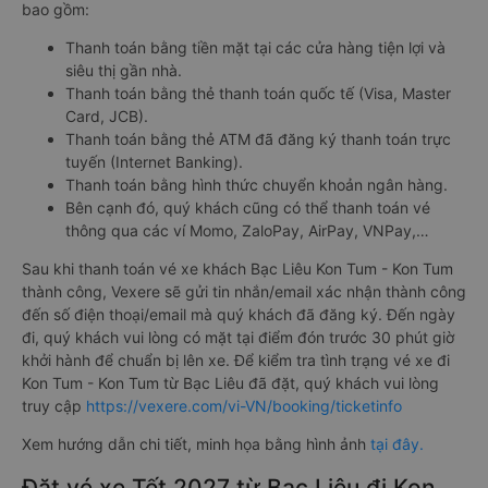
bao gồm:
Thanh toán bằng tiền mặt tại các cửa hàng tiện lợi và
siêu thị gần nhà.
Thanh toán bằng thẻ thanh toán quốc tế (Visa, Master
Card, JCB).
Thanh toán bằng thẻ ATM đã đăng ký thanh toán trực
tuyến (Internet Banking).
Thanh toán bằng hình thức chuyển khoản ngân hàng.
Bên cạnh đó, quý khách cũng có thể thanh toán vé
thông qua các ví Momo, ZaloPay, AirPay, VNPay,…
Sau khi thanh toán vé xe khách Bạc Liêu Kon Tum - Kon Tum
thành công, Vexere sẽ gửi tin nhắn/email xác nhận thành công
đến số điện thoại/email mà quý khách đã đăng ký. Đến ngày
đi, quý khách vui lòng có mặt tại điểm đón trước 30 phút giờ
khởi hành để chuẩn bị lên xe. Để kiểm tra tình trạng vé xe đi
Kon Tum - Kon Tum từ Bạc Liêu đã đặt, quý khách vui lòng
truy cập
https://vexere.com/vi-VN/booking/ticketinfo
Xem hướng dẫn chi tiết, minh họa bằng hình ảnh
tại đây.
Đặt vé xe Tết 2027 từ Bạc Liêu đi Kon