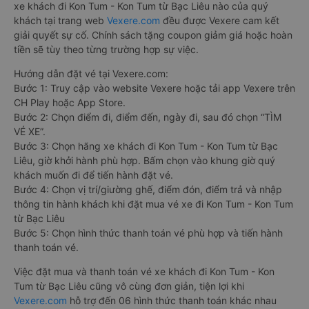
xe khách đi Kon Tum - Kon Tum từ Bạc Liêu nào của quý
khách tại trang web
Vexere.com
đều được Vexere cam kết
giải quyết sự cố. Chính sách tặng coupon giảm giá hoặc hoàn
tiền sẽ tùy theo từng trường hợp sự việc.
Hướng dẫn đặt vé tại Vexere.com:
Bước 1: Truy cập vào website Vexere hoặc tải app Vexere trên
CH Play hoặc App Store.
Bước 2: Chọn điểm đi, điểm đến, ngày đi, sau đó chọn “TÌM
VÉ XE”.
Bước 3: Chọn hãng xe khách đi Kon Tum - Kon Tum từ Bạc
Liêu, giờ khởi hành phù hợp. Bấm chọn vào khung giờ quý
khách muốn đi để tiến hành đặt vé.
Bước 4: Chọn vị trí/giường ghế, điểm đón, điểm trả và nhập
thông tin hành khách khi đặt mua vé xe đi Kon Tum - Kon Tum
từ Bạc Liêu
Bước 5: Chọn hình thức thanh toán vé phù hợp và tiến hành
thanh toán vé.
Việc đặt mua và thanh toán vé xe khách đi Kon Tum - Kon
Tum từ Bạc Liêu cũng vô cùng đơn giản, tiện lợi khi
Vexere.com
hỗ trợ đến 06 hình thức thanh toán khác nhau