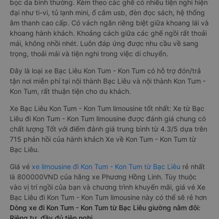
bọc da bình thường. Kèm theo các ghế có nhiều tiện nghi hiện
đại như ti-vi, tủ lạnh mini, ổ cắm usb, đèn đọc sách, hệ thống
âm thanh cao cấp. Có vách ngăn riêng biệt giữa khoang lái và
khoang hành khách. Khoảng cách giữa các ghế ngồi rất thoải
mái, không nhồi nhét. Luôn đáp ứng được nhu cầu về sang
trọng, thoải mái và tiện nghi trong việc di chuyển.
Đây là loại xe Bạc Liêu Kon Tum - Kon Tum có hỗ trợ đón/trả
tận nơi miễn phí tại nội thành Bạc Liêu và nội thành Kon Tum -
Kon Tum, rất thuận tiện cho du khách.
Xe Bạc Liêu Kon Tum - Kon Tum limousine tốt nhất: Xe từ Bạc
Liêu đi Kon Tum - Kon Tum limousine được đánh giá chung có
chất lượng Tốt với điểm đánh giá trung bình từ 4.3/5 dựa trên
715 phản hồi của hành khách Xe về Kon Tum - Kon Tum từ
Bạc Liêu.
Giá vé
xe limousine đi Kon Tum - Kon Tum từ Bạc Liêu
rẻ nhất
là 800000VND của hãng xe Phương Hồng Linh. Tùy thuộc
vào vị trí ngồi của bạn và chương trình khuyến mãi, giá vé Xe
Bạc Liêu đi Kon Tum - Kon Tum limousine này có thể sẽ rẻ hơn
Dòng xe đi Kon Tum - Kon Tum từ Bạc Liêu giường nằm đôi:
Riêng tư, đầy đủ tiện nghi