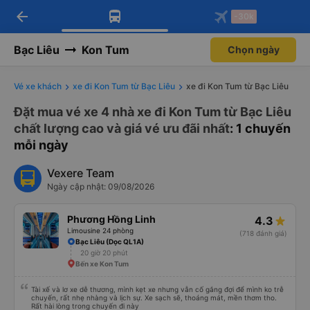
arrow_back
Tải app Vexere ngay!
Tải app Vexere
-30k
Mở app
Mở app
Nhận ưu đãi thành viên độc
-30k/ghế khi đặt vé máy bay qua
quyền
app
Bạc Liêu
Kon Tum
Chọn ngày
Vé xe khách
xe đi Kon Tum từ Bạc Liêu
xe đi Kon Tum từ Bạc Liêu
Đặt mua vé xe 4 nhà xe đi Kon Tum từ Bạc Liêu
chất lượng cao và giá vé ưu đãi nhất
: 1 chuyến
mỗi ngày
Vexere Team
Ngày cập nhật: 09/08/2026
Phương Hồng Linh
4.3
Limousine 24 phòng
(718 đánh giá)
Bạc Liêu (Dọc QL1A)
20 giờ 20 phút
Bến xe Kon Tum
Tài xế và lơ xe dễ thương, mình kẹt xe nhưng vẫn cố gắng đợi để mình ko trễ
chuyến, rất nhẹ nhàng và lịch sự. Xe sạch sẽ, thoáng mát, mền thơm tho.
Rất hài lòng trong chuyến đi này