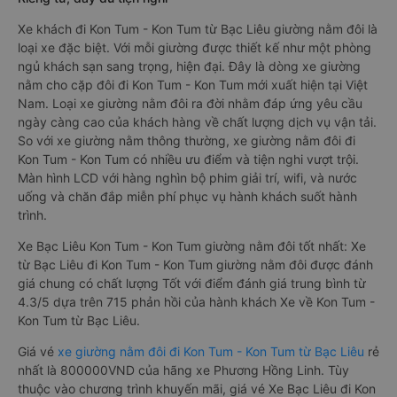
Xe khách đi Kon Tum - Kon Tum từ Bạc Liêu giường nằm đôi là
loại xe đặc biệt. Với mỗi giường được thiết kế như một phòng
ngủ khách sạn sang trọng, hiện đại. Đây là dòng xe giường
nằm cho cặp đôi đi Kon Tum - Kon Tum mới xuất hiện tại Việt
Nam. Loại xe giường nằm đôi ra đời nhằm đáp ứng yêu cầu
ngày càng cao của khách hàng về chất lượng dịch vụ vận tải.
So với xe giường nằm thông thường, xe giường nằm đôi đi
Kon Tum - Kon Tum có nhiều ưu điểm và tiện nghi vượt trội.
Màn hình LCD với hàng nghìn bộ phim giải trí, wifi, và nước
uống và chăn đắp miễn phí phục vụ hành khách suốt hành
trình.
Xe Bạc Liêu Kon Tum - Kon Tum giường nằm đôi tốt nhất: Xe
từ Bạc Liêu đi Kon Tum - Kon Tum giường nằm đôi được đánh
giá chung có chất lượng Tốt với điểm đánh giá trung bình từ
4.3/5 dựa trên 715 phản hồi của hành khách Xe về Kon Tum -
Kon Tum từ Bạc Liêu.
Giá vé
xe giường nằm đôi đi Kon Tum - Kon Tum từ Bạc Liêu
rẻ
nhất là 800000VND của hãng xe Phương Hồng Linh. Tùy
thuộc vào chương trình khuyến mãi, giá vé Xe Bạc Liêu đi Kon