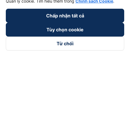
Quản lý cookie. Tìm hiểu thêm trong
Chính sách Cookie
.
Chấp nhận tất cả
Tùy chọn cookie
Từ chối
Theo dõi chúng tôi trên
Facebook
Tiktok
Youtube
Công ty TNHH Thương Mại Dịch Vụ Vexere
Địa chỉ đăng ký kinh doanh: 8C Chữ Đồng Tử, Phường Tân
Sơn Nhất, TP. Hồ Chí Minh, Việt Nam
Địa chỉ
:
Lầu 2, toà nhà H3 Circo Hoàng Diệu, 384 Hoàng Diệu,
Phường Khánh Hội, TP Hồ Chí Minh, Việt Nam
Tầng 3, toà nhà 101 Láng Hạ, 101 Láng Hạ, Phường Láng, TP.
Hà Nội, Việt Nam
Giấy chứng nhận ĐKKD số 0315133726 do Sở KH và ĐT TP.