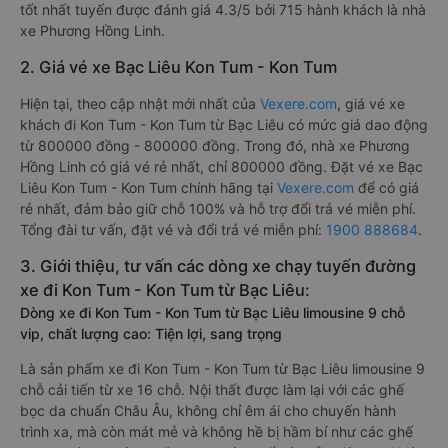
tốt nhất tuyến được đánh giá 4.3/5 bởi 715 hành khách là nhà
xe Phương Hồng Linh.
2. Giá vé xe Bạc Liêu Kon Tum - Kon Tum
Hiện tại, theo cập nhật mới nhất của
Vexere.com
, giá vé xe
khách đi Kon Tum - Kon Tum từ Bạc Liêu có mức giá dao động
từ 800000 đồng - 800000 đồng. Trong đó, nhà xe Phương
Hồng Linh có giá vé rẻ nhất, chỉ 800000 đồng. Đặt vé xe Bạc
Liêu Kon Tum - Kon Tum chính hãng tại
Vexere.com
để có giá
rẻ nhất, đảm bảo giữ chỗ 100% và hỗ trợ đổi trả vé miễn phí.
Tổng đài tư vấn, đặt vé và đổi trả vé miễn phí:
1900 888684
.
3. Giới thiệu, tư vấn các dòng xe chạy tuyến đường
xe đi Kon Tum - Kon Tum từ Bạc Liêu:
Dòng xe đi Kon Tum - Kon Tum từ Bạc Liêu limousine 9 chỗ
vip, chất lượng cao: Tiện lợi, sang trọng
Là sản phẩm xe đi Kon Tum - Kon Tum từ Bạc Liêu limousine 9
chỗ cải tiến từ xe 16 chỗ. Nội thất được làm lại với các ghế
bọc da chuẩn Châu Âu, không chỉ êm ái cho chuyến hành
trình xa, mà còn mát mẻ và không hề bị hầm bí như các ghế