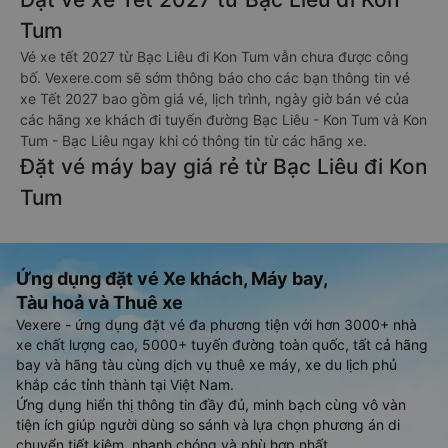
Tum
Vé xe tết 2027 từ Bạc Liêu đi Kon Tum vẫn chưa được công
bố. Vexere.com sẽ sớm thông báo cho các bạn thông tin vé
xe Tết 2027 bao gồm giá vé, lịch trình, ngày giờ bán vé của
các hãng xe khách đi tuyến đường Bạc Liêu - Kon Tum và Kon
Tum - Bạc Liêu ngay khi có thông tin từ các hãng xe.
Đặt vé máy bay giá rẻ từ Bạc Liêu đi Kon
Tum
Ứng dụng đặt vé Xe khách, Máy bay,
Tàu hoả và Thuê xe
Vexere - ứng dụng đặt vé đa phương tiện với hơn 3000+ nhà
xe chất lượng cao, 5000+ tuyến đường toàn quốc, tất cả hãng
bay và hãng tàu cùng dịch vụ thuê xe máy, xe du lịch phủ
khắp các tỉnh thành tại Việt Nam.
Ứng dụng hiển thị thông tin đầy đủ, minh bạch cùng vô vàn
tiện ích giúp người dùng so sánh và lựa chọn phương án di
chuyển tiết kiệm, nhanh chóng và phù hợp nhất.