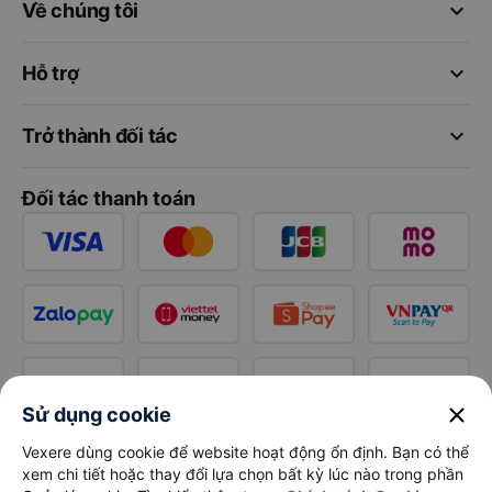
keyboard_arrow_down
Về chúng tôi
keyboard_arrow_down
Hỗ trợ
keyboard_arrow_down
Trở thành đối tác
Đối tác thanh toán
close
Sử dụng cookie
Vexere dùng cookie để website hoạt động ổn định. Bạn có thể
xem chi tiết hoặc thay đổi lựa chọn bất kỳ lúc nào trong phần