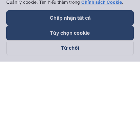
Quản lý cookie. Tìm hiểu thêm trong
Chính sách Cookie
.
Chấp nhận tất cả
Tùy chọn cookie
Từ chối
Theo dõi chúng tôi trên
Facebook
Tiktok
Youtube
Công ty TNHH Thương Mại Dịch Vụ Vexere
Địa chỉ đăng ký kinh doanh: 8C Chữ Đồng Tử, Phường Tân
Sơn Nhất, TP. Hồ Chí Minh, Việt Nam
Địa chỉ
:
Lầu 2, toà nhà H3 Circo Hoàng Diệu, 384 Hoàng Diệu,
Phường Khánh Hội, TP Hồ Chí Minh, Việt Nam
Tầng 3, toà nhà 101 Láng Hạ, 101 Láng Hạ, Phường Láng, TP.
Hà Nội, Việt Nam
Giấy chứng nhận ĐKKD số 0315133726 do Sở KH và ĐT TP.