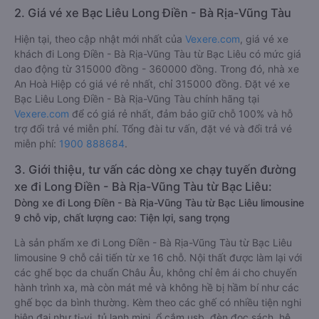
2. Giá vé xe Bạc Liêu Long Điền - Bà Rịa-Vũng Tàu
Hiện tại, theo cập nhật mới nhất của
Vexere.com
, giá vé xe
khách đi Long Điền - Bà Rịa-Vũng Tàu từ Bạc Liêu có mức giá
dao động từ 315000 đồng - 360000 đồng. Trong đó, nhà xe
An Hoà Hiệp có giá vé rẻ nhất, chỉ 315000 đồng. Đặt vé xe
Bạc Liêu Long Điền - Bà Rịa-Vũng Tàu chính hãng tại
Vexere.com
để có giá rẻ nhất, đảm bảo giữ chỗ 100% và hỗ
trợ đổi trả vé miễn phí. Tổng đài tư vấn, đặt vé và đổi trả vé
miễn phí:
1900 888684
.
3. Giới thiệu, tư vấn các dòng xe chạy tuyến đường
xe đi Long Điền - Bà Rịa-Vũng Tàu từ Bạc Liêu:
Dòng xe đi Long Điền - Bà Rịa-Vũng Tàu từ Bạc Liêu limousine
9 chỗ vip, chất lượng cao: Tiện lợi, sang trọng
Là sản phẩm xe đi Long Điền - Bà Rịa-Vũng Tàu từ Bạc Liêu
limousine 9 chỗ cải tiến từ xe 16 chỗ. Nội thất được làm lại với
các ghế bọc da chuẩn Châu Âu, không chỉ êm ái cho chuyến
hành trình xa, mà còn mát mẻ và không hề bị hầm bí như các
ghế bọc da bình thường. Kèm theo các ghế có nhiều tiện nghi
hiện đại như ti-vi, tủ lạnh mini, ổ cắm usb, đèn đọc sách, hệ