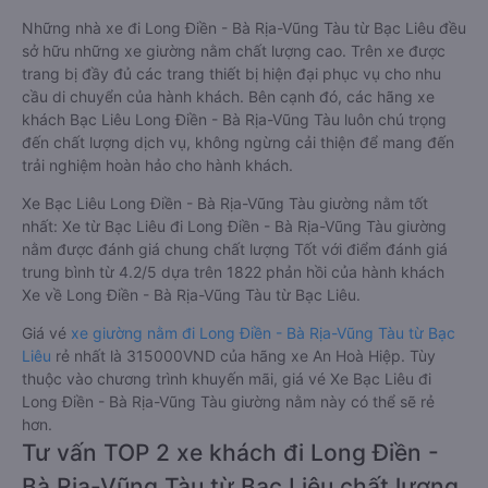
Những nhà xe đi Long Điền - Bà Rịa-Vũng Tàu từ Bạc Liêu đều
sở hữu những xe giường nằm chất lượng cao. Trên xe được
trang bị đầy đủ các trang thiết bị hiện đại phục vụ cho nhu
cầu di chuyển của hành khách. Bên cạnh đó, các hãng xe
khách Bạc Liêu Long Điền - Bà Rịa-Vũng Tàu luôn chú trọng
đến chất lượng dịch vụ, không ngừng cải thiện để mang đến
trải nghiệm hoàn hảo cho hành khách.
Xe Bạc Liêu Long Điền - Bà Rịa-Vũng Tàu giường nằm tốt
nhất: Xe từ Bạc Liêu đi Long Điền - Bà Rịa-Vũng Tàu giường
nằm được đánh giá chung chất lượng Tốt với điểm đánh giá
trung bình từ 4.2/5 dựa trên 1822 phản hồi của hành khách
Xe về Long Điền - Bà Rịa-Vũng Tàu từ Bạc Liêu.
Giá vé
xe giường nằm đi Long Điền - Bà Rịa-Vũng Tàu từ Bạc
Liêu
rẻ nhất là 315000VND của hãng xe An Hoà Hiệp. Tùy
thuộc vào chương trình khuyến mãi, giá vé Xe Bạc Liêu đi
Long Điền - Bà Rịa-Vũng Tàu giường nằm này có thể sẽ rẻ
hơn.
Tư vấn TOP 2 xe khách đi Long Điền -
Bà Rịa-Vũng Tàu từ Bạc Liêu chất lượng