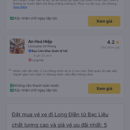
êm thuận, nhân viên lễ độ, tài xế vững tay quả thật khiến tôi an tâm, mãn ý.
Đường xa muôn dặm mà lòng chẳng vướng lo. Phục vụ tận tụy, tác phong
nghiêm cẩn, hiếm thấy giữa thời buổi kim tiền vội vã. Xã hội loạn đạo. Xin gửi
Xem thêm
lời tán dương chân thành, kính chúc nhà xe ngày một hưng thịnh, vạn lộ bình
an.”
Xác nhận chỗ ngay lập tức
Xem giá
An Hoà Hiệp
4.2
Limousine 24 Phòng
(164 đánh giá)
Bạc Liêu (Dọc Quốc lộ 1A)
8 giờ 30 phút
Long Hải
Nhân viên dễ mến. 2 vợ chồng mình đi có 2 con nhỏ. Ghé quán ăn sắp xếp
thpwif gian hơi chậm tí. Nhưng nhân viên đều thông cảm!
Không cần thanh toán trước
Xem giá
Xác nhận chỗ ngay lập tức
Đặt mua vé xe đi Long Điền từ Bạc Liêu
chất lượng cao và giá vé ưu đãi nhất: 5