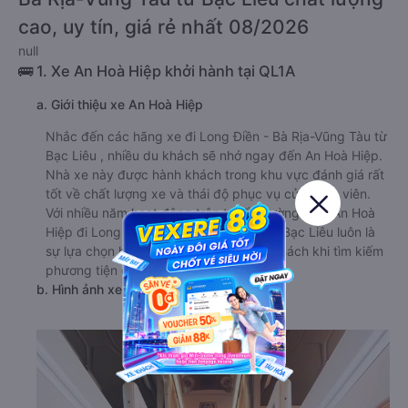
cao, uy tín, giá rẻ nhất 08/2026
null
🚌 1. Xe An Hoà Hiệp khởi hành tại QL1A
a. Giới thiệu xe An Hoà Hiệp
Nhắc đến các hãng xe đi Long Điền - Bà Rịa-Vũng Tàu từ
Bạc Liêu , nhiều du khách sẽ nhớ ngay đến An Hoà Hiệp.
Nhà xe này được hành khách trong khu vực đánh giá rất
tốt về chất lượng xe và thái độ phục vụ của nhân viên.
Với nhiều năm hoạt động trên tuyến đường này, An Hoà
Hiệp đi Long Điền - Bà Rịa-Vũng Tàu từ Bạc Liêu luôn là
sự lựa chọn hàng đầu của nhiều hành khách khi tìm kiếm
phương tiện di chuyển.
b. Hình ảnh xe An Hoà Hiệp