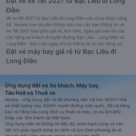
Đặt vé xe Tết 2027 từ Bạc Liêu đi Long
Điền
Vé xe tết 2027 từ Bạc Liêu đi Long Điền vẫn chưa được công
bố. Vexere.com sẽ sớm thông báo cho các bạn thông tin vé
xe Tết 2027 bao gồm giá vé, lịch trình, ngày giờ bán vé của
các hãng xe khách đi tuyến đường Bạc Liêu - Long Điền và
Long Điền - Bạc Liêu ngay khi có thông tin từ các hãng xe.
Đặt vé máy bay giá rẻ từ Bạc Liêu đi
Long Điền
Ứng dụng đặt vé Xe khách, Máy bay,
Tàu hoả và Thuê xe
Vexere - ứng dụng đặt vé đa phương tiện với hơn 3000+ nhà
xe chất lượng cao, 5000+ tuyến đường toàn quốc, tất cả hãng
bay và hãng tàu cùng dịch vụ thuê xe máy, xe du lịch phủ
khắp các tỉnh thành tại Việt Nam.
Ứng dụng hiển thị thông tin đầy đủ, minh bạch cùng vô vàn
tiện ích giúp người dùng so sánh và lựa chọn phương án di
chuyển tiết kiệm, nhanh chóng và phù hợp nhất.