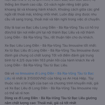
thống âm thanh cao cấp. Có vách ngăn riêng biệt giữa
khoang lái và khoang hành khách. Khoảng cách giữa các ghế
ngồi rất thoải mái, không nhồi nhét. Luôn đáp ứng được nhu
cầu về sang trọng, thoải mái và tiện nghi trong việc di chuyển.
Đây là loại xe Bạc Liêu Long Điền - Bà Rịa-Vũng Tàu có hỗ trợ
đón/trả tận nơi miễn phí tại nội thành Bạc Liêu và nội thành
Long Điền - Bà Rịa-Vũng Tàu, rất thuận tiện cho du khách.
Xe Bạc Liêu Long Điền - Bà Rịa-Vũng Tàu limousine tốt nhất:
Xe từ Bạc Liêu đi Long Điền - Bà Rịa-Vũng Tàu limousine được
đánh giá chung có chất lượng Tốt với điểm đánh giá trung
bình từ 4.2/5 dựa trên 163 phản hồi của hành khách Xe về
Long Điền - Bà Rịa-Vũng Tàu từ Bạc Liêu.
Giá vé
xe limousine đi Long Điền - Bà Rịa-Vũng Tàu từ Bạc
Liêu
rẻ nhất là 315000VND của hãng xe An Hoà Hiệp. Tùy
thuộc vào vị trí ngồi của bạn và chương trình khuyến mãi, giá
vé Xe Bạc Liêu đi Long Điền - Bà Rịa-Vũng Tàu limousine này
có thể sẽ rẻ hơn
Dòng xe đi Long Điền - Bà Rịa-Vũng Tàu từ Bạc Liêu giường
nằm chất lượng cao: Thoải mái, giá cả tốt nhất