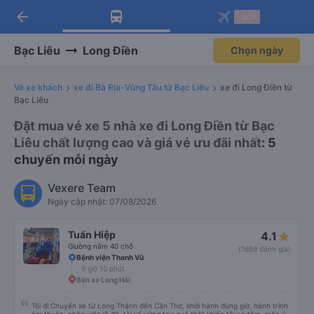
arrow_back
Tải app Vexere ngay!
Tải app Vexere
-30k
Mở app
Mở app
Nhận ưu đãi thành viên độc
-30k/ghế khi đặt vé máy bay qua
quyền
app
Bạc Liêu
Long Điền
Chọn ngày
Vé xe khách
xe đi Bà Rịa-Vũng Tàu từ Bạc Liêu
xe đi Long Điền từ
Bạc Liêu
Đặt mua vé xe 5 nhà xe đi Long Điền từ Bạc
Liêu chất lượng cao và giá vé ưu đãi nhất
: 5
chuyến mỗi ngày
Vexere Team
Ngày cập nhật: 07/08/2026
Tuấn Hiệp
4.1
Giường nằm 40 chỗ
(1659 đánh giá)
Bệnh viện Thanh Vũ
9 giờ 10 phút
Bến xe Long Hải
Tôi đi Chuyến xe từ Long Thành đến Cần Thơ, khởi hành đúng giờ, hành trình