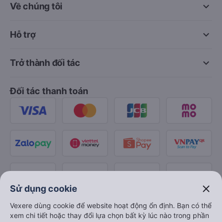
keyboard_arrow_down
Về chúng tôi
keyboard_arrow_down
Hỗ trợ
keyboard_arrow_down
Trở thành đối tác
Đối tác thanh toán
close
Sử dụng cookie
Vexere dùng cookie để website hoạt động ổn định. Bạn có thể
xem chi tiết hoặc thay đổi lựa chọn bất kỳ lúc nào trong phần