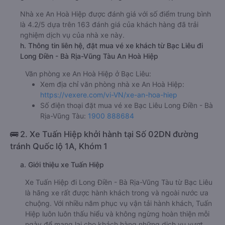
Nhà xe An Hoà Hiệp được đánh giá với số điểm trung bình
là 4.2/5 dựa trên 163 đánh giá của khách hàng đã trải
nghiệm dịch vụ của nhà xe này.
h. Thông tin liên hệ, đặt mua vé xe khách từ Bạc Liêu đi
Long Điền - Bà Rịa-Vũng Tàu An Hoà Hiệp
Văn phòng xe An Hoà Hiệp ở Bạc Liêu:
Xem địa chỉ văn phòng nhà xe An Hoà Hiệp:
https://vexere.com/vi-VN/xe-an-hoa-hiep
Số điện thoại đặt mua vé xe Bạc Liêu Long Điền - Bà
Rịa-Vũng Tàu:
1900 888684
🚌 2. Xe Tuấn Hiệp khởi hành tại Số 02DN đường
tránh Quốc lộ 1A, Khóm 1
a. Giới thiệu xe Tuấn Hiệp
Xe Tuấn Hiệp đi Long Điền - Bà Rịa-Vũng Tàu từ Bạc Liêu
là hãng xe rất được hành khách trong và ngoài nước ưa
chuộng. Với nhiều năm phục vụ vận tải hành khách, Tuấn
Hiệp luôn luôn thấu hiểu và không ngừng hoàn thiện mỗi
ngày để mang lại cho khách hàng những dịch vụ vượt