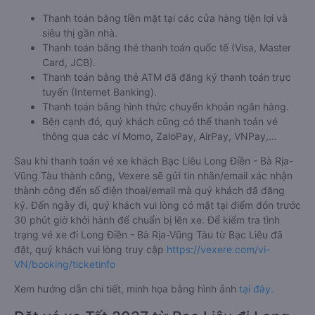
Thanh toán bằng tiền mặt tại các cửa hàng tiện lợi và
siêu thị gần nhà.
Thanh toán bằng thẻ thanh toán quốc tế (Visa, Master
Card, JCB).
Thanh toán bằng thẻ ATM đã đăng ký thanh toán trực
tuyến (Internet Banking).
Thanh toán bằng hình thức chuyển khoản ngân hàng.
Bên cạnh đó, quý khách cũng có thể thanh toán vé
thông qua các ví Momo, ZaloPay, AirPay, VNPay,…
Sau khi thanh toán vé xe khách Bạc Liêu Long Điền - Bà Rịa-
Vũng Tàu thành công, Vexere sẽ gửi tin nhắn/email xác nhận
thành công đến số điện thoại/email mà quý khách đã đăng
ký. Đến ngày đi, quý khách vui lòng có mặt tại điểm đón trước
30 phút giờ khởi hành để chuẩn bị lên xe. Để kiểm tra tình
trạng vé xe đi Long Điền - Bà Rịa-Vũng Tàu từ Bạc Liêu đã
đặt, quý khách vui lòng truy cập
https://vexere.com/vi-
VN/booking/ticketinfo
Xem hướng dẫn chi tiết, minh họa bằng hình ảnh
tại đây.