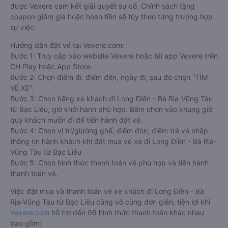
được Vexere cam kết giải quyết sự cố. Chính sách tặng
coupon giảm giá hoặc hoàn tiền sẽ tùy theo từng trường hợp
sự việc.
Hướng dẫn đặt vé tại Vexere.com:
Bước 1: Truy cập vào website Vexere hoặc tải app Vexere trên
CH Play hoặc App Store.
Bước 2: Chọn điểm đi, điểm đến, ngày đi, sau đó chọn “TÌM
VÉ XE”.
Bước 3: Chọn hãng xe khách đi Long Điền - Bà Rịa-Vũng Tàu
từ Bạc Liêu, giờ khởi hành phù hợp. Bấm chọn vào khung giờ
quý khách muốn đi để tiến hành đặt vé.
Bước 4: Chọn vị trí/giường ghế, điểm đón, điểm trả và nhập
thông tin hành khách khi đặt mua vé xe đi Long Điền - Bà Rịa-
Vũng Tàu từ Bạc Liêu
Bước 5: Chọn hình thức thanh toán vé phù hợp và tiến hành
thanh toán vé.
Việc đặt mua và thanh toán vé xe khách đi Long Điền - Bà
Rịa-Vũng Tàu từ Bạc Liêu cũng vô cùng đơn giản, tiện lợi khi
Vexere.com
hỗ trợ đến 06 hình thức thanh toán khác nhau
bao gồm: