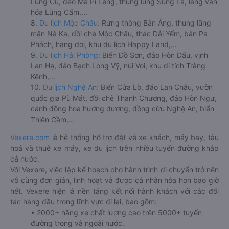
Lũng Cú, đèo Mã Pí Lèng, thung lũng Sủng Là, làng văn
hóa Lũng Cẩm,...
8.
Du lịch Mộc Châu:
Rừng thông Bản Áng, thung lũng
mận Nà Ka, đồi chè Mộc Châu, thác Dải Yếm, bản Pa
Phách, hang dơi, khu du lịch Happy Land,...
9.
Du lịch Hải Phòng:
Biển Đồ Sơn, đảo Hòn Dấu, vịnh
Lan Hạ, đảo Bạch Long Vỹ, núi Voi, khu di tích Tràng
Kênh,...
10.
Du lịch Nghệ An:
Biển Cửa Lò, đảo Lan Châu, vườn
quốc gia Pù Mát, đồi chè Thanh Chương, đảo Hòn Ngư,
cánh đồng hoa hướng dương, đồng cừu Nghệ An, biển
Thiên Cầm,...
Vexere.com
là hệ thống hỗ trợ đặt vé xe khách, máy bay, tàu
hoả và thuê xe máy, xe du lịch trên nhiều tuyến đường khắp
cả nước.
Với Vexere, việc lập kế hoạch cho hành trình di chuyển trở nên
vô cùng đơn giản, linh hoạt và được cá nhân hóa hơn bao giờ
hết. Vexere hiện là nền tảng kết nối hành khách với các đối
tác hàng đầu trong lĩnh vực đi lại, bao gồm:
• 2000+ hãng xe chất lượng cao trên 5000+ tuyến
đường trong và ngoài nước.