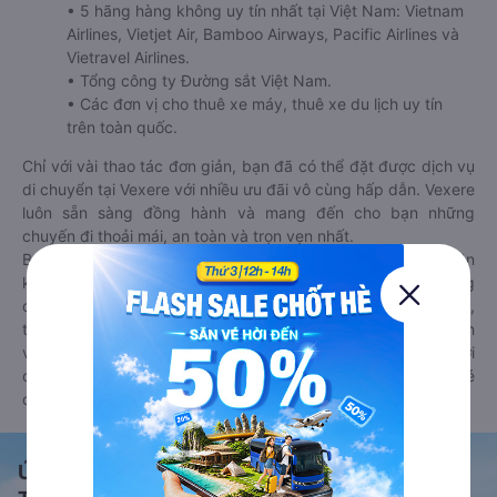
• 5 hãng hàng không uy tín nhất tại Việt Nam: Vietnam
Airlines, Vietjet Air, Bamboo Airways, Pacific Airlines và
Vietravel Airlines.
• Tổng công ty Đường sắt Việt Nam.
• Các đơn vị cho thuê xe máy, thuê xe du lịch uy tín
trên toàn quốc.
Chỉ với vài thao tác đơn giản, bạn đã có thể đặt được dịch vụ
di chuyển tại Vexere với nhiều ưu đãi vô cùng hấp dẫn. Vexere
luôn sẵn sàng đồng hành và mang đến cho bạn những
chuyến đi thoải mái, an toàn và trọn vẹn nhất.
Bên cạnh đó, bạn có thể tham khảo thêm các phương tiện
khác tại
Goyolo.com
cho chuyến đi sắp tới. Goyolo là nền tảng
đặt vé cho phép người dùng so sánh giá cả, giờ khởi hành,
thời gian di chuyển của nhiều phương tiện máy bay, xe khách
và tàu hoả. Hệ thống của Goyolo được liên kết trực tiếp với
các hãng máy bay, xe khách và tàu hoả, luôn đảm bảo có vé
cho bạn di chuyển.
Ứng dụng đặt vé Xe khách, Máy bay,