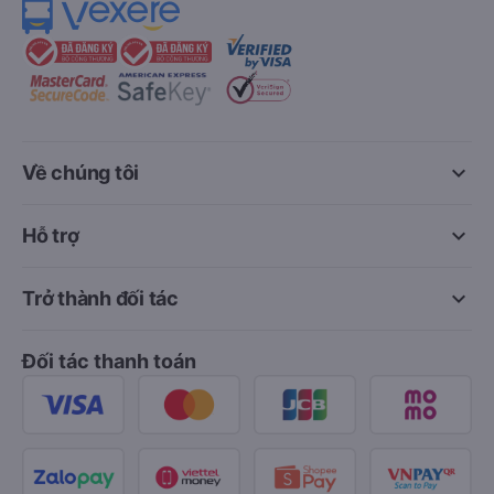
keyboard_arrow_down
Về chúng tôi
keyboard_arrow_down
Hỗ trợ
keyboard_arrow_down
Trở thành đối tác
Đối tác thanh toán