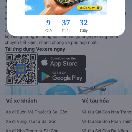
Tàu hoả và Thuê xe
Vexere - ứng dụng đặt vé đa phương tiện với hơn 3000+ nhà
xe chất lượng cao, 5000+ tuyến đường toàn quốc, tất cả hãng
bay và hãng tàu cùng dịch vụ thuê xe máy, xe du lịch phủ
khắp các tỉnh thành tại Việt Nam.
Ứng dụng hiển thị thông tin đầy đủ, minh bạch cùng vô vàn
tiện ích giúp người dùng so sánh và lựa chọn phương án di
chuyển tiết kiệm, nhanh chóng và phù hợp nhất.
Tải ứng dụng Vexere ngay
Vé xe khách
Vé tàu hỏa
Xe đi Buôn Mê Thuột từ Sài Gòn
Vé tàu Sài Gòn Nha Trang
Xe đi Vũng Tàu từ Sài Gòn
Vé tàu Sài Gòn Phan Thiết
Xe đi Nha Trang từ Sài Gòn
Vé tàu Sài Gòn Đà Nẵng