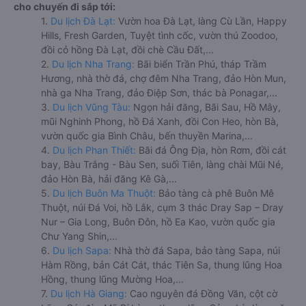
cho chuyến đi sắp tới:
1.
Du lịch Đà Lạt:
Vườn hoa Đà Lạt, làng Cù Lần, Happy
Hills, Fresh Garden, Tuyệt tình cốc, vườn thú Zoodoo,
đồi cỏ hồng Đà Lạt, đồi chè Cầu Đất,...
2.
Du lịch Nha Trang:
Bãi biển Trần Phú, tháp Trầm
Hương, nhà thờ đá, chợ đêm Nha Trang, đảo Hòn Mun,
nhà ga Nha Trang, đảo Điệp Sơn, thác bà Ponagar,...
3.
Du lịch Vũng Tàu:
Ngọn hải đăng, Bãi Sau, Hồ Mây,
mũi Nghinh Phong, hồ Đá Xanh, đồi Con Heo, hòn Bà,
vườn quốc gia Bình Châu, bến thuyền Marina,...
4.
Du lịch Phan Thiết:
Bãi đá Ông Địa, hòn Rơm, đồi cát
bay, Bàu Trắng - Bàu Sen, suối Tiên, làng chài Mũi Né,
đảo Hòn Bà, hải đăng Kê Gà,...
5.
Du lịch Buôn Ma Thuột:
Bảo tàng cà phê Buôn Mê
Thuột, núi Đá Voi, hồ Lắk, cụm 3 thác Dray Sap – Dray
Nur – Gia Long, Buôn Đôn, hồ Ea Kao, vườn quốc gia
Chư Yang Shin,...
6.
Du lịch Sapa:
Nhà thờ đá Sapa, bảo tàng Sapa, núi
Hàm Rồng, bản Cát Cát, thác Tiên Sa, thung lũng Hoa
Hồng, thung lũng Mường Hoa,...
7.
Du lịch Hà Giang:
Cao nguyên đá Đồng Văn, cột cờ