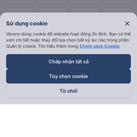
close
Sử dụng cookie
Vexere dùng cookie để website hoạt động ổn định. Bạn có thể
xem chi tiết hoặc thay đổi lựa chọn bất kỳ lúc nào trong phần
Quản lý cookie. Tìm hiểu thêm trong
Chính sách Cookie
.
Chấp nhận tất cả
Tùy chọn cookie
Từ chối
Theo dõi chúng tôi trên
Facebook
Tiktok
Youtube
Công ty TNHH Thương Mại Dịch Vụ Vexere