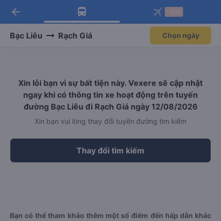
arrow_back
Tải app Vexere ngay!
Tải app Vexere
-30k
Mở app
Mở app
Nhận ưu đãi thành viên độc
-30k/ghế khi đặt vé máy bay qua
quyền
app
Bạc Liêu
Rạch Giá
Chọn ngày
Xin lỗi bạn vì sự bất tiện này. Vexere sẽ cập nhật
ngay khi có thông tin xe hoạt động trên tuyến
đường Bạc Liêu đi Rạch Giá ngày 12/08/2026
Xin bạn vui lòng thay đổi tuyến đường tìm kiếm
Thay đổi tìm kiếm
Bạn có thể tham khảo thêm một số điểm đến hấp dẫn khác