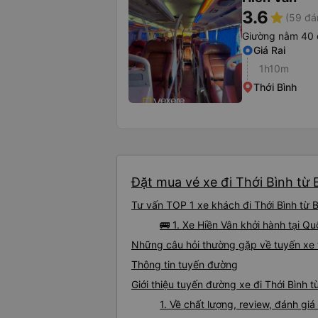
3.6
star
(59 đá
Giường nằm 40 
Giá Rai
1h10m
Thới Bình
Đặt mua vé xe đi Thới Bình từ 
Tư vấn TOP 1 xe khách đi Thới Bình từ B
🚌 1. Xe Hiền Vân khởi hành tại Qu
Những câu hỏi thường gặp về tuyến xe t
Thông tin tuyến đường
Giới thiệu tuyến đường xe đi Thới Bình t
1. Về chất lượng, review, đánh giá