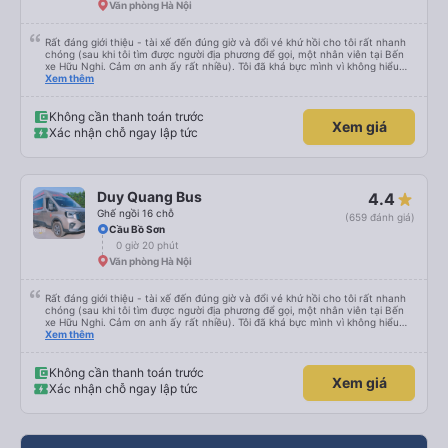
Văn phòng Hà Nội
Rất đáng giới thiệu - tài xế đến đúng giờ và đổi vé khứ hồi cho tôi rất nhanh
chóng (sau khi tôi tìm được người địa phương để gọi, một nhân viên tại Bến
xe Hữu Nghi. Cảm ơn anh ấy rất nhiều). Tôi đã khá bực mình vì không hiểu
sao tài xế không đến đón tôi về Hà Nội, cuối cùng được biết là tôi đã đặt
Xem thêm
nhầm ngày hôm sau. Văn phòng đã cử tài xế đến trong vòng một giờ và tôi
chỉ trả thêm tiền nâng cấp lên xe limousine, vì đó là loại xe minivan đã được
đặt trước. Bài học rút ra - hãy kiểm tra kỹ trước khi đặt vé, tốt nhất là khi
Không cần thanh toán trước
Xem giá
bạn không còn buồn ngủ.
Xác nhận chỗ ngay lập tức
Duy Quang Bus
4.4
Ghế ngồi 16 chỗ
(659 đánh giá)
Cầu Bồ Sơn
0 giờ 20 phút
Văn phòng Hà Nội
Rất đáng giới thiệu - tài xế đến đúng giờ và đổi vé khứ hồi cho tôi rất nhanh
chóng (sau khi tôi tìm được người địa phương để gọi, một nhân viên tại Bến
xe Hữu Nghi. Cảm ơn anh ấy rất nhiều). Tôi đã khá bực mình vì không hiểu
sao tài xế không đến đón tôi về Hà Nội, cuối cùng được biết là tôi đã đặt
Xem thêm
nhầm ngày hôm sau. Văn phòng đã cử tài xế đến trong vòng một giờ và tôi
chỉ trả thêm tiền nâng cấp lên xe limousine, vì đó là loại xe minivan đã được
đặt trước. Bài học rút ra - hãy kiểm tra kỹ trước khi đặt vé, tốt nhất là khi
Không cần thanh toán trước
Xem giá
bạn không còn buồn ngủ.
Xác nhận chỗ ngay lập tức