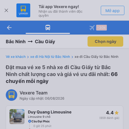
Tải app Vexere ngay!
Mở app
Nhận ưu đãi thành viên độc
quyền
arrow_back
Tải app Vexere
-30k
Mở app
-30k/ghế khi đặt vé máy bay qua
app
Bắc Ninh
Cầu Giấy
Chọn ngày
Vé xe khách
xe đi Hà Nội từ Bắc Ninh
xe đi Cầu Giấy từ Bắc Ninh
Đặt mua vé xe 5 nhà xe đi Cầu Giấy từ Bắc
Ninh chất lượng cao và giá vé ưu đãi nhất
: 66
chuyến mỗi ngày
Vexere Team
Ngày cập nhật: 06/08/2026
Duy Quang Limousine
4.4
Limousine 9 chỗ
(659 đánh giá)
Cầu Đại Phúc
0 giờ 25 phút