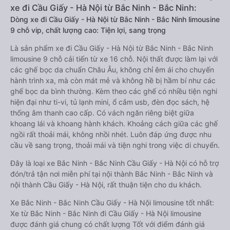
xe đi Cầu Giấy - Hà Nội từ Bắc Ninh - Bắc Ninh:
Dòng xe đi Cầu Giấy - Hà Nội từ Bắc Ninh - Bắc Ninh limousine
9 chỗ vip, chất lượng cao: Tiện lợi, sang trọng
Là sản phẩm xe đi Cầu Giấy - Hà Nội từ Bắc Ninh - Bắc Ninh
limousine 9 chỗ cải tiến từ xe 16 chỗ. Nội thất được làm lại với
các ghế bọc da chuẩn Châu Âu, không chỉ êm ái cho chuyến
hành trình xa, mà còn mát mẻ và không hề bị hầm bí như các
ghế bọc da bình thường. Kèm theo các ghế có nhiều tiện nghi
hiện đại như ti-vi, tủ lạnh mini, ổ cắm usb, đèn đọc sách, hệ
thống âm thanh cao cấp. Có vách ngăn riêng biệt giữa
khoang lái và khoang hành khách. Khoảng cách giữa các ghế
ngồi rất thoải mái, không nhồi nhét. Luôn đáp ứng được nhu
cầu về sang trọng, thoải mái và tiện nghi trong việc di chuyển.
Đây là loại xe Bắc Ninh - Bắc Ninh Cầu Giấy - Hà Nội có hỗ trợ
đón/trả tận nơi miễn phí tại nội thành Bắc Ninh - Bắc Ninh và
nội thành Cầu Giấy - Hà Nội, rất thuận tiện cho du khách.
Xe Bắc Ninh - Bắc Ninh Cầu Giấy - Hà Nội limousine tốt nhất:
Xe từ Bắc Ninh - Bắc Ninh đi Cầu Giấy - Hà Nội limousine
được đánh giá chung có chất lượng Tốt với điểm đánh giá