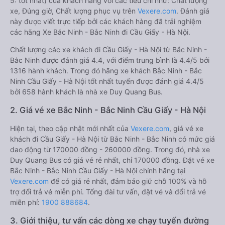
5: tốt nhất) của khách hàng với các tiêu chí như: Chất lượng
xe, Đúng giờ, Chất lượng phục vụ trên
Vexere.com
. Đánh giá
này được viết trực tiếp bởi các khách hàng đã trải nghiệm
các hãng Xe Bắc Ninh - Bắc Ninh đi Cầu Giấy - Hà Nội.
Chất lượng các xe khách đi Cầu Giấy - Hà Nội từ Bắc Ninh -
Bắc Ninh được đánh giá 4.4, với điểm trung bình là 4.4/5 bởi
1316 hành khách. Trong đó hãng xe khách Bắc Ninh - Bắc
Ninh Cầu Giấy - Hà Nội tốt nhất tuyến được đánh giá 4.4/5
bởi 658 hành khách là nhà xe Duy Quang Bus.
2. Giá vé xe Bắc Ninh - Bắc Ninh Cầu Giấy - Hà Nội
Hiện tại, theo cập nhật mới nhất của
Vexere.com
, giá vé xe
khách đi Cầu Giấy - Hà Nội từ Bắc Ninh - Bắc Ninh có mức giá
dao động từ 170000 đồng - 260000 đồng. Trong đó, nhà xe
Duy Quang Bus có giá vé rẻ nhất, chỉ 170000 đồng. Đặt vé xe
Bắc Ninh - Bắc Ninh Cầu Giấy - Hà Nội chính hãng tại
Vexere.com
để có giá rẻ nhất, đảm bảo giữ chỗ 100% và hỗ
trợ đổi trả vé miễn phí. Tổng đài tư vấn, đặt vé và đổi trả vé
miễn phí:
1900 888684
.
3. Giới thiệu, tư vấn các dòng xe chạy tuyến đường