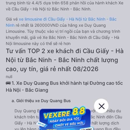
trung bình từ 4.4/5 dựa trên 658 phản hồi của hành khách Xe
về Cầu Giấy - Hà Nội từ Bắc Ninh - Bắc Ninh.
Giá vé
xe limousine đi Cầu Giấy - Hà Nội từ Bắc Ninh - Bắc
Ninh
rẻ nhất là 260000VND của hãng xe Duy Quang
Limousine. Tùy thuộc vào vị trí ngồi của bạn và chương trình
khuyến mãi, giá vé Xe Bắc Ninh - Bắc Ninh đi Cầu Giấy - Hà
Nội limousine này có thể sẽ rẻ hơn
Tư vấn TOP 2 xe khách đi Cầu Giấy - Hà
Nội từ Bắc Ninh - Bắc Ninh chất lượng
cao, uy tín, giá rẻ nhất 08/2026
null
🚌 1. Xe Duy Quang Bus khởi hành tại Đường cao tốc
Hà Nội - Bắc Giang
a. Giới thiệu xe Duy Quang Bus
Duy Quang Bus từ lâu đã gây ấn tượng với khá nhiều du
khách trên tuyến đường từ Bắc Ninh - Bắc Ninh đến Cầu
Giấy - Hà Nội. Là một hãng xe luôn đặt chất lượng dịch
vụ lên hàng đầu, dàn xe khách của Duy Quang Bus đều