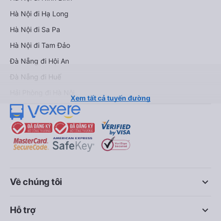
Hà Nội đi Hạ Long
Hà Nội đi Sa Pa
Hà Nội đi Tam Đảo
Đà Nẵng đi Hội An
Đà Nẵng đi Huế
Hải Phòng đi Hà Nội
Xem tất cả tuyến đường
keyboard_arrow_down
Về chúng tôi
keyboard_arrow_down
Hỗ trợ