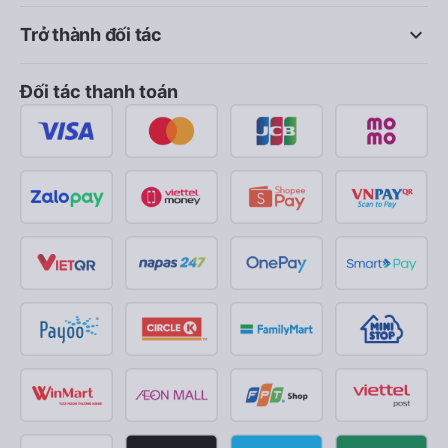
keyboard_arrow_down
Trở thành đối tác
Đối tác thanh toán