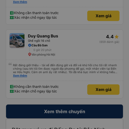
sao tài xế không đến đón tôi về Hà Nội, cuối cùng được biết là tôi đã đặt
Xem thêm
nhầm ngày hôm sau. Văn phòng đã cử tài xế đến trong vòng một giờ và tôi
chỉ trả thêm tiền nâng cấp lên xe limousine, vì đó là loại xe minivan đã được
đặt trước. Bài học rút ra - hãy kiểm tra kỹ trước khi đặt vé, tốt nhất là khi
Không cần thanh toán trước
Xem giá
bạn không còn buồn ngủ.
Xác nhận chỗ ngay lập tức
Duy Quang Bus
4.4
Ghế ngồi 16 chỗ
(659 đánh giá)
Cầu Bồ Sơn
0 giờ 20 phút
Văn phòng Hà Nội
Rất đáng giới thiệu - tài xế đến đúng giờ và đổi vé khứ hồi cho tôi rất nhanh
chóng (sau khi tôi tìm được người địa phương để gọi, một nhân viên tại Bến
xe Hữu Nghi. Cảm ơn anh ấy rất nhiều). Tôi đã khá bực mình vì không hiểu
sao tài xế không đến đón tôi về Hà Nội, cuối cùng được biết là tôi đã đặt
Xem thêm
nhầm ngày hôm sau. Văn phòng đã cử tài xế đến trong vòng một giờ và tôi
chỉ trả thêm tiền nâng cấp lên xe limousine, vì đó là loại xe minivan đã được
đặt trước. Bài học rút ra - hãy kiểm tra kỹ trước khi đặt vé, tốt nhất là khi
Không cần thanh toán trước
Xem giá
bạn không còn buồn ngủ.
Xác nhận chỗ ngay lập tức
Xem thêm chuyến