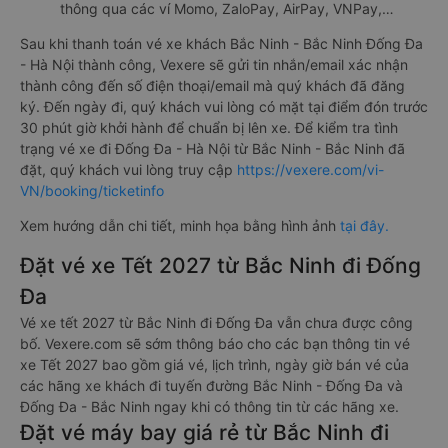
thông qua các ví Momo, ZaloPay, AirPay, VNPay,…
Sau khi thanh toán vé xe khách Bắc Ninh - Bắc Ninh Đống Đa
- Hà Nội thành công, Vexere sẽ gửi tin nhắn/email xác nhận
thành công đến số điện thoại/email mà quý khách đã đăng
ký. Đến ngày đi, quý khách vui lòng có mặt tại điểm đón trước
30 phút giờ khởi hành để chuẩn bị lên xe. Để kiểm tra tình
trạng vé xe đi Đống Đa - Hà Nội từ Bắc Ninh - Bắc Ninh đã
đặt, quý khách vui lòng truy cập
https://vexere.com/vi-
VN/booking/ticketinfo
Xem hướng dẫn chi tiết, minh họa bằng hình ảnh
tại đây.
Đặt vé xe Tết 2027 từ Bắc Ninh đi Đống
Đa
Vé xe tết 2027 từ Bắc Ninh đi Đống Đa vẫn chưa được công
bố. Vexere.com sẽ sớm thông báo cho các bạn thông tin vé
xe Tết 2027 bao gồm giá vé, lịch trình, ngày giờ bán vé của
các hãng xe khách đi tuyến đường Bắc Ninh - Đống Đa và
Đống Đa - Bắc Ninh ngay khi có thông tin từ các hãng xe.
Đặt vé máy bay giá rẻ từ Bắc Ninh đi