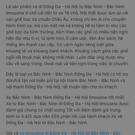
Là sản phẩm xe đi Đống Đa - Hà Nội từ Bắc Ninh - Bắc Ninh
limousine 9 chỗ cải tiến từ xe 16 chỗ. Nội thất được làm lại với
các ghế bọc da chuẩn Châu Âu, không chỉ êm ái cho chuyến
hành trình xa, mà còn mát mẻ và không hề bị hầm bí như các
ghế bọc da bình thường. Kèm theo các ghế có nhiều tiện nghi
hiện đại như ti-vi, tủ lạnh mini, ổ cắm usb, đèn đọc sách, hệ
thống âm thanh cao cấp. Có vách ngăn riêng biệt giữa
khoang lái và khoang hành khách. Khoảng cách giữa các ghế
ngồi rất thoải mái, không nhồi nhét. Luôn đáp ứng được nhu
cầu về sang trọng, thoải mái và tiện nghi trong việc di chuyển.
Đây là loại xe Bắc Ninh - Bắc Ninh Đống Đa - Hà Nội có hỗ trợ
đón/trả tận nơi miễn phí tại nội thành Bắc Ninh - Bắc Ninh và
nội thành Đống Đa - Hà Nội, rất thuận tiện cho du khách.
Xe Bắc Ninh - Bắc Ninh Đống Đa - Hà Nội limousine tốt nhất:
Xe từ Bắc Ninh - Bắc Ninh đi Đống Đa - Hà Nội limousine được
đánh giá chung có chất lượng Tốt với điểm đánh giá trung
bình từ 4.4/5 dựa trên 659 phản hồi của hành khách Xe về
Đống Đa - Hà Nội từ Bắc Ninh - Bắc Ninh.
Giá vé
xe limousine đi Đống Đa - Hà Nội từ Bắc Ninh - Bắc