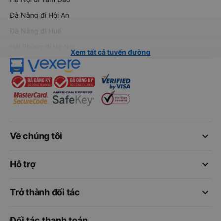
Đà Nẵng đi Hội An
Đà Nẵng đi Huế
Hải Phòng đi Hà Nội
Xem tất cả tuyến đường
keyboard_arrow_down
Về chúng tôi
keyboard_arrow_down
Hỗ trợ
keyboard_arrow_down
Trở thành đối tác
Đối tác thanh toán