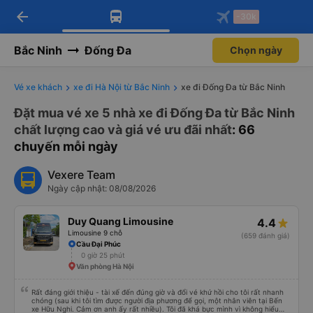
arrow_back
Tải app Vexere ngay!
Tải app Vexere
-30k
Mở app
Mở app
Nhận ưu đãi thành viên độc
-30k/ghế khi đặt vé máy bay qua
quyền
app
Bắc Ninh
Đống Đa
Chọn ngày
Vé xe khách
xe đi Hà Nội từ Bắc Ninh
xe đi Đống Đa từ Bắc Ninh
Đặt mua vé xe 5 nhà xe đi Đống Đa từ Bắc Ninh
chất lượng cao và giá vé ưu đãi nhất
: 66
chuyến mỗi ngày
Vexere Team
Ngày cập nhật: 08/08/2026
Duy Quang Limousine
4.4
Limousine 9 chỗ
(659 đánh giá)
Cầu Đại Phúc
0 giờ 25 phút
Văn phòng Hà Nội
Rất đáng giới thiệu - tài xế đến đúng giờ và đổi vé khứ hồi cho tôi rất nhanh
chóng (sau khi tôi tìm được người địa phương để gọi, một nhân viên tại Bến
xe Hữu Nghi. Cảm ơn anh ấy rất nhiều). Tôi đã khá bực mình vì không hiểu