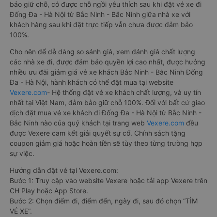
bảo giữ chỗ, có được chỗ ngồi yêu thích sau khi đặt vé xe đi
Đống Đa - Hà Nội từ Bắc Ninh - Bắc Ninh giữa nhà xe với
khách hàng sau khi đặt trực tiếp vẫn chưa được đảm bảo
100%.
Cho nên để dễ dàng so sánh giá, xem đánh giá chất lượng
các nhà xe đi, được đảm bảo quyền lợi cao nhất, được hưởng
nhiều ưu đãi giảm giá vé xe khách Bắc Ninh - Bắc Ninh Đống
Đa - Hà Nội, hành khách có thể đặt mua tại website
Vexere.com
- Hệ thống đặt vé xe khách chất lượng, và uy tín
nhất tại Việt Nam, đảm bảo giữ chỗ 100%. Đối với bất cứ giao
dịch đặt mua vé xe khách đi Đống Đa - Hà Nội từ Bắc Ninh -
Bắc Ninh nào của quý khách tại trang web
Vexere.com
đều
được Vexere cam kết giải quyết sự cố. Chính sách tặng
coupon giảm giá hoặc hoàn tiền sẽ tùy theo từng trường hợp
sự việc.
Hướng dẫn đặt vé tại Vexere.com:
Bước 1: Truy cập vào website Vexere hoặc tải app Vexere trên
CH Play hoặc App Store.
Bước 2: Chọn điểm đi, điểm đến, ngày đi, sau đó chọn “TÌM
VÉ XE”.