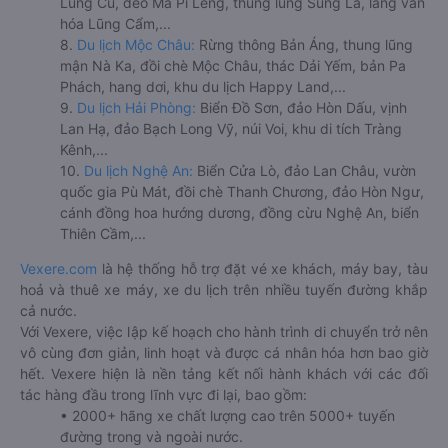
Lũng Cú, đèo Mã Pí Lèng, thung lũng Sủng Là, làng văn
hóa Lũng Cẩm,...
8.
Du lịch Mộc Châu:
Rừng thông Bản Áng, thung lũng
mận Nà Ka, đồi chè Mộc Châu, thác Dải Yếm, bản Pa
Phách, hang dơi, khu du lịch Happy Land,...
9.
Du lịch Hải Phòng:
Biển Đồ Sơn, đảo Hòn Dấu, vịnh
Lan Hạ, đảo Bạch Long Vỹ, núi Voi, khu di tích Tràng
Kênh,...
10.
Du lịch Nghệ An:
Biển Cửa Lò, đảo Lan Châu, vườn
quốc gia Pù Mát, đồi chè Thanh Chương, đảo Hòn Ngư,
cánh đồng hoa hướng dương, đồng cừu Nghệ An, biển
Thiên Cầm,...
Vexere.com
là hệ thống hỗ trợ đặt vé xe khách, máy bay, tàu
hoả và thuê xe máy, xe du lịch trên nhiều tuyến đường khắp
cả nước.
Với Vexere, việc lập kế hoạch cho hành trình di chuyển trở nên
vô cùng đơn giản, linh hoạt và được cá nhân hóa hơn bao giờ
hết. Vexere hiện là nền tảng kết nối hành khách với các đối
tác hàng đầu trong lĩnh vực đi lại, bao gồm:
• 2000+ hãng xe chất lượng cao trên 5000+ tuyến
đường trong và ngoài nước.