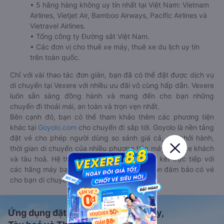
• 5 hãng hàng không uy tín nhất tại Việt Nam: Vietnam
Airlines, Vietjet Air, Bamboo Airways, Pacific Airlines và
Vietravel Airlines.
• Tổng công ty Đường sắt Việt Nam.
• Các đơn vị cho thuê xe máy, thuê xe du lịch uy tín
trên toàn quốc.
Chỉ với vài thao tác đơn giản, bạn đã có thể đặt được dịch vụ
di chuyển tại Vexere với nhiều ưu đãi vô cùng hấp dẫn. Vexere
luôn sẵn sàng đồng hành và mang đến cho bạn những
chuyến đi thoải mái, an toàn và trọn vẹn nhất.
Bên cạnh đó, bạn có thể tham khảo thêm các phương tiện
khác tại
Goyolo.com
cho chuyến đi sắp tới. Goyolo là nền tảng
đặt vé cho phép người dùng so sánh giá cả, giờ khởi hành,
thời gian di chuyển của nhiều phương tiện máy bay, xe khách
và tàu hoả. Hệ thống của Goyolo được liên kết trực tiếp với
các hãng máy bay, xe khách và tàu hoả, luôn đảm bảo có vé
cho bạn di chuyển.
Ứng dụng đặt vé Xe khách, Máy bay,