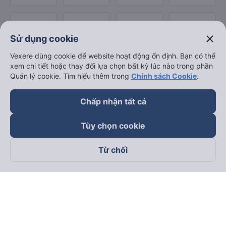
close
Sử dụng cookie
Vexere dùng cookie để website hoạt động ổn định. Bạn có thể
xem chi tiết hoặc thay đổi lựa chọn bất kỳ lúc nào trong phần
Quản lý cookie. Tìm hiểu thêm trong
Chính sách Cookie
.
Chấp nhận tất cả
Tùy chọn cookie
Từ chối
Theo dõi chúng tôi trên
Facebook
Tiktok
Youtube
Công ty TNHH Thương Mại Dịch Vụ Vexere