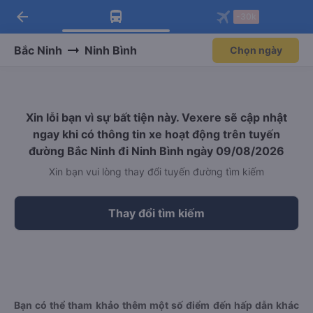
arrow_back
Tải app Vexere ngay!
Tải app Vexere
-30k
Mở app
Mở app
Nhận ưu đãi thành viên độc
-30k/ghế khi đặt vé máy bay qua
quyền
app
Bắc Ninh
Ninh Bình
Chọn ngày
Xin lỗi bạn vì sự bất tiện này. Vexere sẽ cập nhật
ngay khi có thông tin xe hoạt động trên tuyến
đường Bắc Ninh đi Ninh Bình ngày 09/08/2026
Xin bạn vui lòng thay đổi tuyến đường tìm kiếm
Thay đổi tìm kiếm
Bạn có thể tham khảo thêm một số điểm đến hấp dẫn khác