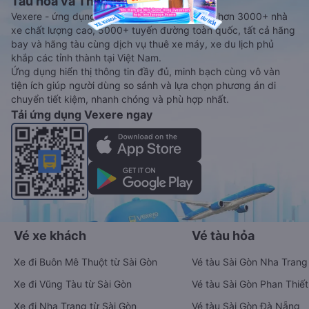
Tàu hoả và Thuê xe
Vexere - ứng dụng đặt vé đa phương tiện với hơn 3000+ nhà
xe chất lượng cao, 5000+ tuyến đường toàn quốc, tất cả hãng
bay và hãng tàu cùng dịch vụ thuê xe máy, xe du lịch phủ
khắp các tỉnh thành tại Việt Nam.
Ứng dụng hiển thị thông tin đầy đủ, minh bạch cùng vô vàn
tiện ích giúp người dùng so sánh và lựa chọn phương án di
chuyển tiết kiệm, nhanh chóng và phù hợp nhất.
Tải ứng dụng Vexere ngay
Vé xe khách
Vé tàu hỏa
Xe đi Buôn Mê Thuột từ Sài Gòn
Vé tàu Sài Gòn Nha Trang
Xe đi Vũng Tàu từ Sài Gòn
Vé tàu Sài Gòn Phan Thiết
Xe đi Nha Trang từ Sài Gòn
Vé tàu Sài Gòn Đà Nẵng