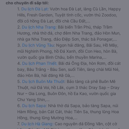
cho chuyến đi sắp tới:
1.
Du lịch Đà Lạt:
Vườn hoa Đà Lạt, làng Cù Lần, Happy
Hills, Fresh Garden, Tuyệt tình cốc, vườn thú Zoodoo,
đồi cỏ hồng Đà Lạt, đồi chè Cầu Đất,...
2.
Du lịch Nha Trang:
Bãi biển Trần Phú, tháp Trầm
Hương, nhà thờ đá, chợ đêm Nha Trang, đảo Hòn Mun,
nhà ga Nha Trang, đảo Điệp Sơn, thác bà Ponagar,...
3.
Du lịch Vũng Tàu:
Ngọn hải đăng, Bãi Sau, Hồ Mây,
mũi Nghinh Phong, hồ Đá Xanh, đồi Con Heo, hòn Bà,
vườn quốc gia Bình Châu, bến thuyền Marina,...
4.
Du lịch Phan Thiết:
Bãi đá Ông Địa, hòn Rơm, đồi cát
bay, Bàu Trắng - Bàu Sen, suối Tiên, làng chài Mũi Né,
đảo Hòn Bà, hải đăng Kê Gà,...
5.
Du lịch Buôn Ma Thuột:
Bảo tàng cà phê Buôn Mê
Thuột, núi Đá Voi, hồ Lắk, cụm 3 thác Dray Sap – Dray
Nur – Gia Long, Buôn Đôn, hồ Ea Kao, vườn quốc gia
Chư Yang Shin,...
6.
Du lịch Sapa:
Nhà thờ đá Sapa, bảo tàng Sapa, núi
Hàm Rồng, bản Cát Cát, thác Tiên Sa, thung lũng Hoa
Hồng, thung lũng Mường Hoa,...
7.
Du lịch Hà Giang:
Cao nguyên đá Đồng Văn, cột cờ