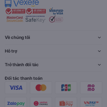
keyboard_arrow_down
Về chúng tôi
keyboard_arrow_down
Hỗ trợ
keyboard_arrow_down
Trở thành đối tác
Đối tác thanh toán