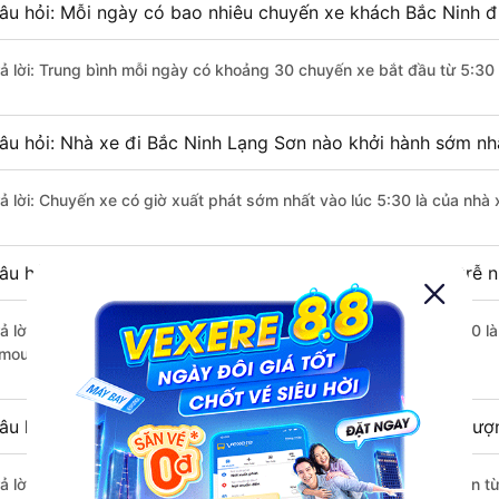
âu hỏi: Mỗi ngày có bao nhiêu chuyến xe khách Bắc Ninh đ
rả lời: Trung bình mỗi ngày có khoảng 30 chuyến xe bắt đầu từ 5:30
âu hỏi: Nhà xe đi Bắc Ninh Lạng Sơn nào khởi hành sớm nh
rả lời: Chuyến xe có giờ xuất phát sớm nhất vào lúc 5:30 là của nhà
âu hỏi: Nhà xe đi Lạng Sơn từ Bắc Ninh nào khởi hành trễ n
rả lời: Chuyến xe có giờ xuất phát trễ (muộn) nhất là vào lúc 19:30 
imousine.
âu hỏi: Review xe đi Lạng Sơn từ Bắc Ninh nào có chất lượn
rả lời: Tạm thời chưa đủ review để đánh giá có nhà xe đi Lạng Sơn 