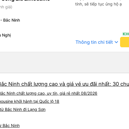
tính, sẽ tiếp tục ủng hộ ạ
nh giá)
- Bắc Ninh
KH
 Nghị
keyboard_arrow_down
Thông tin chi tiết
ắc Ninh chất lượng cao và giá vé ưu đãi nhất: 30 ch
ắc Ninh chất lượng cao, uy tín, giá rẻ nhất 08/2026
ousine khởi hành tại Quốc lộ 18
từ Bắc Ninh đi Lạng Sơn
từ Bắc Ninh