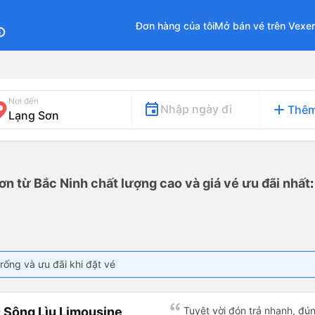
Đơn hàng của tôi
Mở bán vé trên Vexe
fo
Nơi đến
add
Nhập ngày đi
Thêm
ơn từ Bắc Ninh chất lượng cao và giá vé ưu đãi nhất
rống và ưu đãi khi đặt vé
 Sông Lìu Limousine
Tuyệt vời đón trả nhanh, đúng