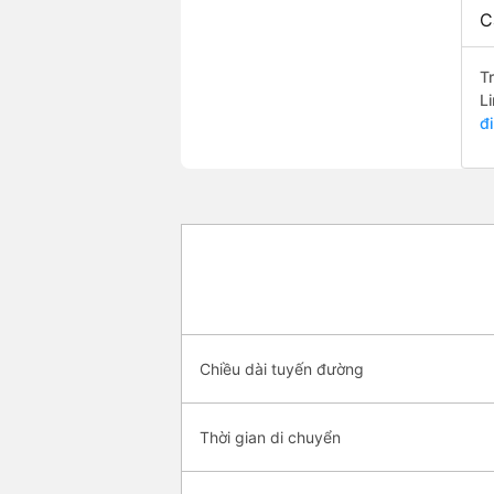
C
T
L
đ
Chiều dài tuyến đường
Thời gian di chuyển