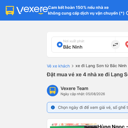
Cam kết hoàn 150% nếu nhà xe

không cung cấp dịch vụ vận chuyển (*)
in
Nơi xuất phát
import_export
xe đi Lạng Sơn từ Bắc Ninh
Vé xe khách
Đặt mua vé xe 4 nhà xe đi Lạng S
Vexere Team
Ngày cập nhật: 05/08/2026
Chọn ngày đi để xem giá vé, số ghế t
info
Hùng Ngọc -