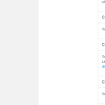
c
C
T
C
T
L
đ
C
T