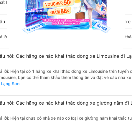
hất lượng xuất sắc.
âu hỏi: Có loại xe Bắc Ninh Lạng Sơn dành cho cặp đôi, xe
rả lời: Hiện tại chưa có nhà xe nào có loại xe giường nằm đôi khai th
âu hỏi: Các hãng xe nào khai thác dòng xe Limousine đi L
rả lời: Hiện tại có 1 hãng xe khai thác dòng xe Limousine trên tuyế
imousine, bạn có thể tham khảo thêm thông tin và đặt vé các nhà xe 
i Lạng Sơn
âu hỏi: Các hãng xe nào khai thác dòng xe giường nằm đi 
rả lời: Hiện tại chưa có nhà xe nào có loại xe giường nằm khai thác 