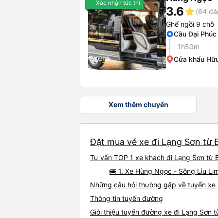
Xác nhận tức thì
3.6
star
(64 đá
Ghế ngồi 9 chỗ
Cầu Đại Phúc 
1h50m
Cửa khẩu Hữu
Xem thêm chuyến
Đặt mua vé xe đi Lạng Sơn từ B
Tư vấn TOP 1 xe khách đi Lạng Sơn từ B
🚌 1. Xe Hùng Ngọc - Sông Lìu Lim
Những câu hỏi thường gặp về tuyến xe 
Thông tin tuyến đường
Giới thiệu tuyến đường xe đi Lạng Sơn 