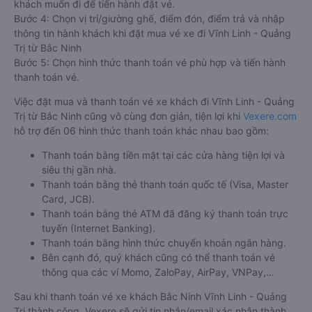
khách muốn đi để tiến hành đặt vé.
Bước 4: Chọn vị trí/giường ghế, điểm đón, điểm trả và nhập
thông tin hành khách khi đặt mua vé xe đi Vĩnh Linh - Quảng
Trị từ Bắc Ninh
Bước 5: Chọn hình thức thanh toán vé phù hợp và tiến hành
thanh toán vé.
Việc đặt mua và thanh toán vé xe khách đi Vĩnh Linh - Quảng
Trị từ Bắc Ninh cũng vô cùng đơn giản, tiện lợi khi
Vexere.com
hỗ trợ đến 06 hình thức thanh toán khác nhau bao gồm:
Thanh toán bằng tiền mặt tại các cửa hàng tiện lợi và
siêu thị gần nhà.
Thanh toán bằng thẻ thanh toán quốc tế (Visa, Master
Card, JCB).
Thanh toán bằng thẻ ATM đã đăng ký thanh toán trực
tuyến (Internet Banking).
Thanh toán bằng hình thức chuyển khoản ngân hàng.
Bên cạnh đó, quý khách cũng có thể thanh toán vé
thông qua các ví Momo, ZaloPay, AirPay, VNPay,…
Sau khi thanh toán vé xe khách Bắc Ninh Vĩnh Linh - Quảng
Trị thành công, Vexere sẽ gửi tin nhắn/email xác nhận thành