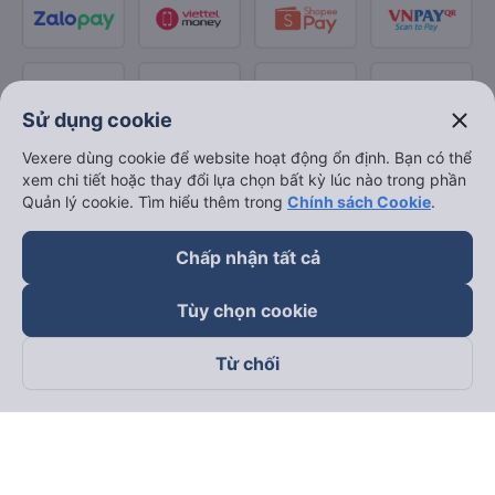
close
Sử dụng cookie
Vexere dùng cookie để website hoạt động ổn định. Bạn có thể
xem chi tiết hoặc thay đổi lựa chọn bất kỳ lúc nào trong phần
Quản lý cookie. Tìm hiểu thêm trong
Chính sách Cookie
.
Chấp nhận tất cả
Tùy chọn cookie
Từ chối
Theo dõi chúng tôi trên
Facebook
Tiktok
Youtube