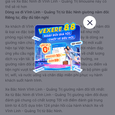
giá vé Xe Bắc Ninh đi Vĩnh Linh - Quảng Trị limousine này có
thể sẽ rẻ hơn
Dòng xe đi Vĩnh Linh - Quảng Trị từ Bắc Ninh giường nằm đôi:
Riêng tư, đầy đủ tiện nghi
Xe khách đi Vĩnh Linh - Quảng Trị từ Bắc Ninh giường nằm đôi
là loại xe đặc biệt. Với mỗi giường được thiết kế như một
phòng ngủ khách sạn sang trọng, hiện đại. Đây là dòng xe
giường nằm cho cặp đôi đi Vĩnh Linh - Quảng Trị mới xuất
hiện tại Việt Nam. Loại xe giường nằm đôi ra đời nhằm đáp
ứng yêu cầu ngày càng cao của khách hàng về chất lượng
dịch vụ vận tải. So với xe giường nằm thông thường, xe
giường nằm đôi đi Vĩnh Linh - Quảng Trị có nhiều ưu điểm và
tiện nghi vượt trội. Màn hình LCD với hàng nghìn bộ phim giải
trí, wifi, và nước uống và chăn đắp miễn phí phục vụ hành
khách suốt hành trình.
Xe Bắc Ninh Vĩnh Linh - Quảng Trị giường nằm đôi tốt nhất:
Xe từ Bắc Ninh đi Vĩnh Linh - Quảng Trị giường nằm đôi được
đánh giá chung có chất lượng Tốt với điểm đánh giá trung
bình từ 4.0/5 dựa trên 124 phản hồi của hành khách Xe về
Vĩnh Linh - Quảng Trị từ Bắc Ninh.