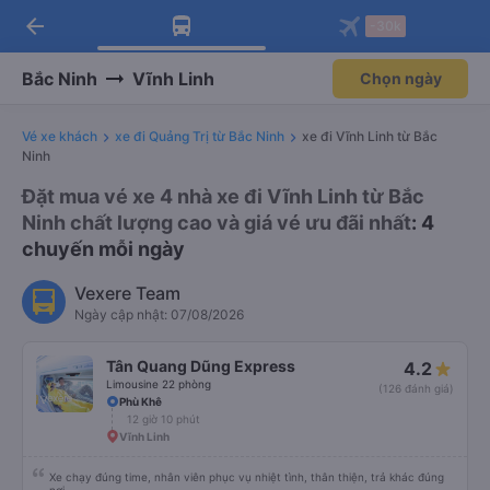
arrow_back
Tải app Vexere ngay!
Tải app Vexere
-30k
Mở app
Mở app
Nhận ưu đãi thành viên độc
-30k/ghế khi đặt vé máy bay qua
quyền
app
Bắc Ninh
Vĩnh Linh
Chọn ngày
Vé xe khách
xe đi Quảng Trị từ Bắc Ninh
xe đi Vĩnh Linh từ Bắc
Ninh
Đặt mua vé xe 4 nhà xe đi Vĩnh Linh từ Bắc
Ninh chất lượng cao và giá vé ưu đãi nhất
: 4
chuyến mỗi ngày
Vexere Team
Ngày cập nhật: 07/08/2026
Tân Quang Dũng Express
4.2
Limousine 22 phòng
(126 đánh giá)
Phù Khê
12 giờ 10 phút
Vĩnh Linh
Xe chạy đúng time, nhân viên phục vụ nhiệt tình, thân thiện, trả khác đúng