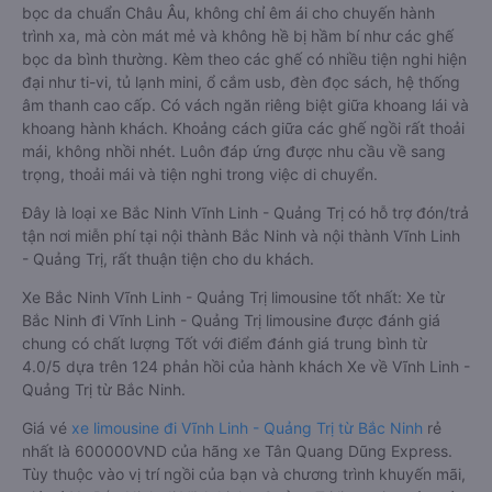
bọc da chuẩn Châu Âu, không chỉ êm ái cho chuyến hành
trình xa, mà còn mát mẻ và không hề bị hầm bí như các ghế
bọc da bình thường. Kèm theo các ghế có nhiều tiện nghi hiện
đại như ti-vi, tủ lạnh mini, ổ cắm usb, đèn đọc sách, hệ thống
âm thanh cao cấp. Có vách ngăn riêng biệt giữa khoang lái và
khoang hành khách. Khoảng cách giữa các ghế ngồi rất thoải
mái, không nhồi nhét. Luôn đáp ứng được nhu cầu về sang
trọng, thoải mái và tiện nghi trong việc di chuyển.
Đây là loại xe Bắc Ninh Vĩnh Linh - Quảng Trị có hỗ trợ đón/trả
tận nơi miễn phí tại nội thành Bắc Ninh và nội thành Vĩnh Linh
- Quảng Trị, rất thuận tiện cho du khách.
Xe Bắc Ninh Vĩnh Linh - Quảng Trị limousine tốt nhất: Xe từ
Bắc Ninh đi Vĩnh Linh - Quảng Trị limousine được đánh giá
chung có chất lượng Tốt với điểm đánh giá trung bình từ
4.0/5 dựa trên 124 phản hồi của hành khách Xe về Vĩnh Linh -
Quảng Trị từ Bắc Ninh.
Giá vé
xe limousine đi Vĩnh Linh - Quảng Trị từ Bắc Ninh
rẻ
nhất là 600000VND của hãng xe Tân Quang Dũng Express.
Tùy thuộc vào vị trí ngồi của bạn và chương trình khuyến mãi,