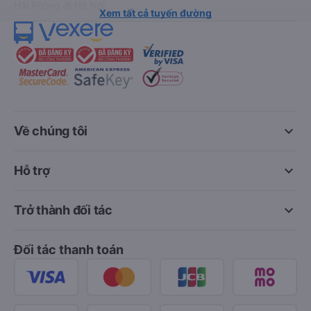
Hải Phòng đi Hà Nội
Xem tất cả tuyến đường
keyboard_arrow_down
Về chúng tôi
keyboard_arrow_down
Hỗ trợ
keyboard_arrow_down
Trở thành đối tác
Đối tác thanh toán