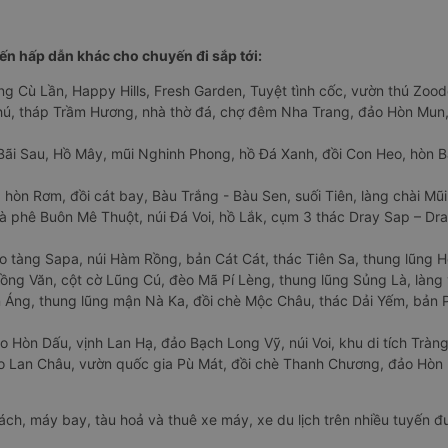
n hấp dẫn khác cho chuyến đi sắp tới:
ng Cù Lần, Happy Hills, Fresh Garden, Tuyệt tình cốc, vườn thú Zoodo
Phú, tháp Trầm Hương, nhà thờ đá, chợ đêm Nha Trang, đảo Hòn Mun,
Bãi Sau, Hồ Mây, mũi Nghinh Phong, hồ Đá Xanh, đồi Con Heo, hòn B
 hòn Rơm, đồi cát bay, Bàu Trắng - Bàu Sen, suối Tiên, làng chài Mũi
à phê Buôn Mê Thuột, núi Đá Voi, hồ Lắk, cụm 3 thác Dray Sap – Dra
o tàng Sapa, núi Hàm Rồng, bản Cát Cát, thác Tiên Sa, thung lũng 
ng Văn, cột cờ Lũng Cú, đèo Mã Pí Lèng, thung lũng Sủng Là, làng 
Áng, thung lũng mận Nà Ka, đồi chè Mộc Châu, thác Dải Yếm, bản P
o Hòn Dấu, vịnh Lan Hạ, đảo Bạch Long Vỹ, núi Voi, khu di tích Tràng
ảo Lan Châu, vườn quốc gia Pù Mát, đồi chè Thanh Chương, đảo Hò
hách, máy bay, tàu hoả và thuê xe máy, xe du lịch trên nhiều tuyến 