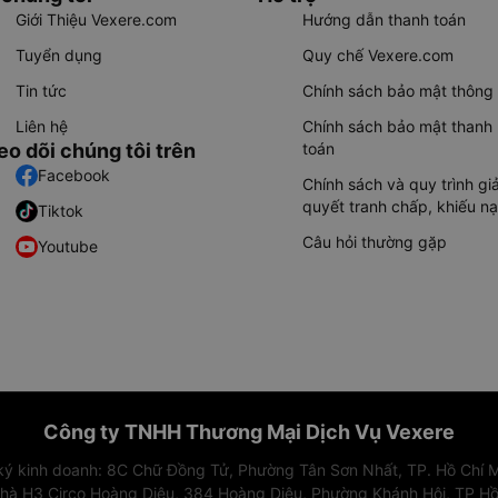
Giới Thiệu Vexere.com
Hướng dẫn thanh toán
Tuyển dụng
Quy chế Vexere.com
Tin tức
Chính sách bảo mật thông 
Liên hệ
Chính sách bảo mật thanh
eo dõi chúng tôi trên
toán
Facebook
Chính sách và quy trình giả
quyết tranh chấp, khiếu nạ
Tiktok
Câu hỏi thường gặp
Youtube
Công ty TNHH Thương Mại Dịch Vụ Vexere
 ký kinh doanh: 8C Chữ Đồng Tử, Phường Tân Sơn Nhất, TP. Hồ Chí M
nhà H3 Circo Hoàng Diệu, 384 Hoàng Diệu, Phường Khánh Hội, TP Hồ