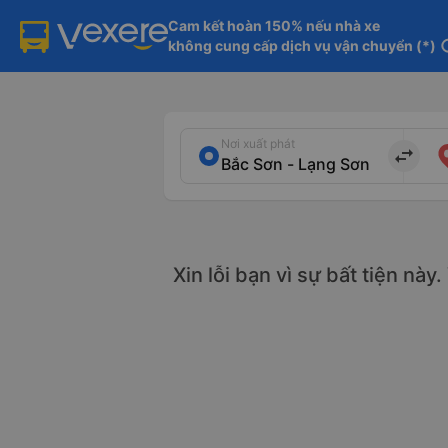
Cam kết hoàn 150% nếu nhà xe

không cung cấp dịch vụ vận chuyển (*)
in
Nơi xuất phát
import_export
Xin lỗi bạn vì sự bất tiện này