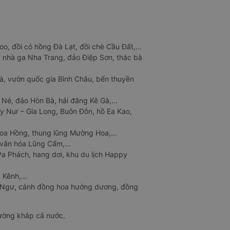
o, đồi cỏ hồng Đà Lạt, đồi chè Cầu Đất,...
 nhà ga Nha Trang, đảo Điệp Sơn, thác bà
à, vườn quốc gia Bình Châu, bến thuyền
 Né, đảo Hòn Bà, hải đăng Kê Gà,...
y Nur – Gia Long, Buôn Đôn, hồ Ea Kao,
Hoa Hồng, thung lũng Mường Hoa,...
văn hóa Lũng Cẩm,...
a Phách, hang dơi, khu du lịch Happy
 Kênh,...
n Ngư, cánh đồng hoa hướng dương, đồng
đường khắp cả nước.