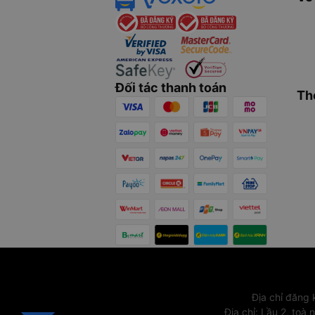
Đối tác thanh toán
Th
Địa chỉ đăng
Địa chỉ
:
Lầu 2, toà 