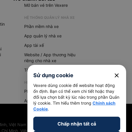
Mở bán vé trên Vexere
HỆ THỐNG QUẢN LÝ NHÀ XE
tin
Phần mềm nhà xe
App quản lý nhà xe
App tài xế
i
i
Website / App thương hiệu
riêng cho nhà xe
Tổng đài AI
close
Sử dụng cookie
HỆ THỐNG QUẢN LÝ HÀNG HOÁ
Vexere dùng cookie để website hoạt động
Phần mềm quản lý hàng hoá
ổn định. Bạn có thể xem chi tiết hoặc thay
đổi lựa chọn bất kỳ lúc nào trong phần Quản
App quản lý hàng hoá
lý cookie. Tìm hiểu thêm trong
Chính sách
Cookie
.
Chấp nhận tất cả
inh, Việt Nam
 Chí Minh, Việt Nam