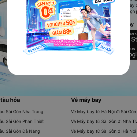
Ứng dụng hiển thị thông tin đầy 
người dùng so sánh và lựa chọn 
chóng và phù hợp nhất.
Tải ứng dụng Vexere ngay
 tàu hỏa
Vé máy bay
tàu Sài Gòn Nha Trang
Vé Máy bay từ Hà Nội đi Sài Gòn
tàu Sài Gòn Phan Thiết
Vé Máy bay từ Sài Gòn đi Nha T
tàu Sài Gòn Đà Nẵng
Vé Máy bay từ Sài Gòn đi Hà Nội