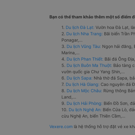
Bạn có thể tham khảo thêm một số điểm đế
1.
Du lịch Đà Lạt:
Vườn hoa Đà Lạt, là
2.
Du lịch Nha Trang:
Bãi biển Trần 
Ponagar,...
3.
Du lịch Vũng Tàu:
Ngọn hải đăng, 
Marina,...
4.
Du lịch Phan Thiết:
Bãi đá Ông Địa,
5.
Du lịch Buôn Ma Thuột:
Bảo tàng c
vườn quốc gia Chư Yang Shin,...
6.
Du lịch Sapa:
Nhà thờ đá Sapa, bả
7.
Du lịch Hà Giang:
Cao nguyên đá Đồ
8.
Du lịch Mộc Châu:
Rừng thông Bản 
Land,...
9.
Du lịch Hải Phòng:
Biển Đồ Sơn, đả
10.
Du lịch Nghệ An:
Biển Cửa Lò, đ
cừu Nghệ An, biển Thiên Cầm,...
Vexere.com
là hệ thống hỗ trợ đặt vé xe k