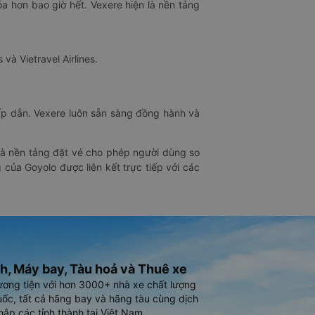
óa hơn bao giờ hết. Vexere hiện là nền tảng
 và Vietravel Airlines.
hấp dẫn. Vexere luôn sẵn sàng đồng hành và
 là nền tảng đặt vé cho phép người dùng so
 của Goyolo được liên kết trực tiếp với các
h, Máy bay, Tàu hoả và Thuê xe
ương tiện với hơn 3000+ nhà xe chất lượng
ốc, tất cả hãng bay và hãng tàu cùng dịch
hắp các tỉnh thành tại Việt Nam.