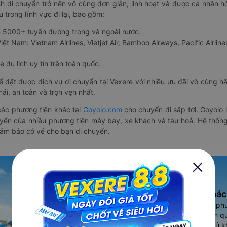
nh di chuyển trở nên vô cùng đơn giản, linh hoạt và được cá nhân h
 trong lĩnh vực đi lại, bao gồm:
n 5000+ tuyến đường trong và ngoài nước.
ệt Nam: Vietnam Airlines, Vietjet Air, Bamboo Airways, Pacific Airlines
 du lịch uy tín trên toàn quốc.
thể đặt được dịch vụ di chuyển tại Vexere với nhiều ưu đãi vô cùng 
i, an toàn và trọn vẹn nhất.
ác phương tiện khác tại
Goyolo.com
cho chuyến đi sắp tới. Goyolo
huyển của nhiều phương tiện máy bay, xe khách và tàu hoả. Hệ thống
đảm bảo có vé cho bạn di chuyển.
Ứng dụng đặt vé Xe khác
Vexere - ứng dụng đặt vé đa ph
cao, 5000+ tuyến đường toàn qu
vụ thuê xe máy, xe du lịch phủ k