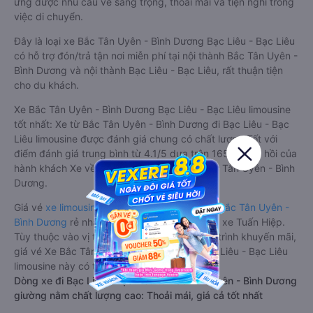
ứng được nhu cầu về sang trọng, thoải mái và tiện nghi trong
việc di chuyển.
Đây là loại xe Bắc Tân Uyên - Bình Dương Bạc Liêu - Bạc Liêu
có hỗ trợ đón/trả tận nơi miễn phí tại nội thành Bắc Tân Uyên -
Bình Dương và nội thành Bạc Liêu - Bạc Liêu, rất thuận tiện
cho du khách.
Xe Bắc Tân Uyên - Bình Dương Bạc Liêu - Bạc Liêu limousine
tốt nhất: Xe từ Bắc Tân Uyên - Bình Dương đi Bạc Liêu - Bạc
Liêu limousine được đánh giá chung có chất lượng Tốt với
điểm đánh giá trung bình từ 4.1/5 dựa trên 1656 phản hồi của
hành khách Xe về Bạc Liêu - Bạc Liêu từ Bắc Tân Uyên - Bình
Dương.
Giá vé
xe limousine đi Bạc Liêu - Bạc Liêu từ Bắc Tân Uyên -
Bình Dương
rẻ nhất là 300000VND của hãng xe Tuấn Hiệp.
Tùy thuộc vào vị trí ngồi của bạn và chương trình khuyến mãi,
giá vé Xe Bắc Tân Uyên - Bình Dương đi Bạc Liêu - Bạc Liêu
limousine này có thể sẽ rẻ hơn
Dòng xe đi Bạc Liêu - Bạc Liêu từ Bắc Tân Uyên - Bình Dương
giường nằm chất lượng cao: Thoải mái, giá cả tốt nhất