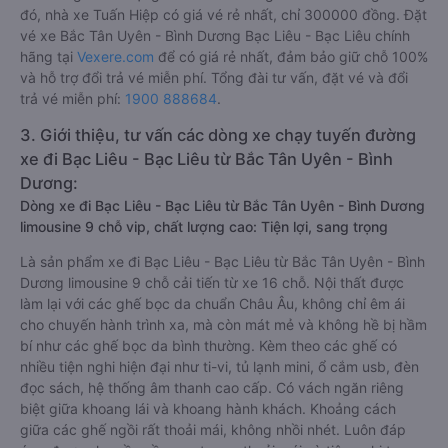
đó, nhà xe Tuấn Hiệp có giá vé rẻ nhất, chỉ 300000 đồng. Đặt
vé xe Bắc Tân Uyên - Bình Dương Bạc Liêu - Bạc Liêu chính
hãng tại
Vexere.com
để có giá rẻ nhất, đảm bảo giữ chỗ 100%
và hỗ trợ đổi trả vé miễn phí. Tổng đài tư vấn, đặt vé và đổi
trả vé miễn phí:
1900 888684
.
3. Giới thiệu, tư vấn các dòng xe chạy tuyến đường
xe đi Bạc Liêu - Bạc Liêu từ Bắc Tân Uyên - Bình
Dương:
Dòng xe đi Bạc Liêu - Bạc Liêu từ Bắc Tân Uyên - Bình Dương
limousine 9 chỗ vip, chất lượng cao: Tiện lợi, sang trọng
Là sản phẩm xe đi Bạc Liêu - Bạc Liêu từ Bắc Tân Uyên - Bình
Dương limousine 9 chỗ cải tiến từ xe 16 chỗ. Nội thất được
làm lại với các ghế bọc da chuẩn Châu Âu, không chỉ êm ái
cho chuyến hành trình xa, mà còn mát mẻ và không hề bị hầm
bí như các ghế bọc da bình thường. Kèm theo các ghế có
nhiều tiện nghi hiện đại như ti-vi, tủ lạnh mini, ổ cắm usb, đèn
đọc sách, hệ thống âm thanh cao cấp. Có vách ngăn riêng
biệt giữa khoang lái và khoang hành khách. Khoảng cách
giữa các ghế ngồi rất thoải mái, không nhồi nhét. Luôn đáp