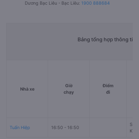
Dương Bạc Liêu - Bạc Liêu:
1900 888684
Bảng tổng hợp thông tin 
Giờ
Điểm
Nhà xe
chạy
đi
Số 0
Tuấn Hiệp
16:50 - 16:50
Khó