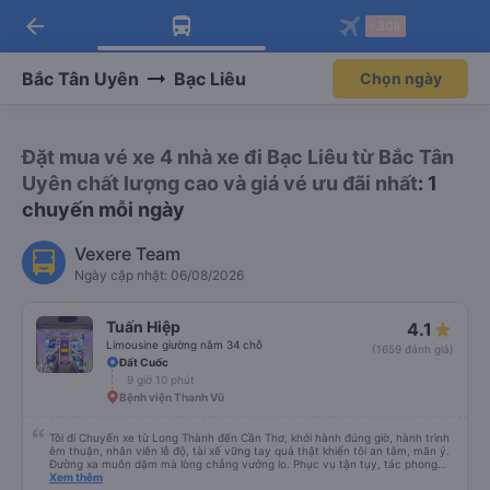
arrow_back
Tải app Vexere ngay!
Tải app Vexere
-30k
Mở app
Mở app
Nhận ưu đãi thành viên độc
-30k/ghế khi đặt vé máy bay qua
quyền
app
Bắc Tân Uyên
Bạc Liêu
Chọn ngày
Đặt mua vé xe 4 nhà xe đi Bạc Liêu từ Bắc Tân
Uyên chất lượng cao và giá vé ưu đãi nhất
: 1
chuyến mỗi ngày
Vexere Team
Ngày cập nhật: 06/08/2026
Tuấn Hiệp
4.1
Limousine giường nằm 34 chỗ
(1659 đánh giá)
Đất Cuốc
9 giờ 10 phút
Bệnh viện Thanh Vũ
Tôi đi Chuyến xe từ Long Thành đến Cần Thơ, khởi hành đúng giờ, hành trình
êm thuận, nhân viên lễ độ, tài xế vững tay quả thật khiến tôi an tâm, mãn ý.
Đường xa muôn dặm mà lòng chẳng vướng lo. Phục vụ tận tụy, tác phong
nghiêm cẩn, hiếm thấy giữa thời buổi kim tiền vội vã. Xã hội loạn đạo. Xin gửi
Xem thêm