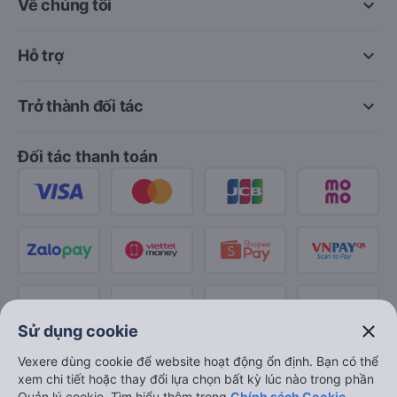
keyboard_arrow_down
Về chúng tôi
keyboard_arrow_down
Hỗ trợ
keyboard_arrow_down
Trở thành đối tác
Đối tác thanh toán
close
Sử dụng cookie
Vexere dùng cookie để website hoạt động ổn định. Bạn có thể
xem chi tiết hoặc thay đổi lựa chọn bất kỳ lúc nào trong phần
Quản lý cookie. Tìm hiểu thêm trong
Chính sách Cookie
.