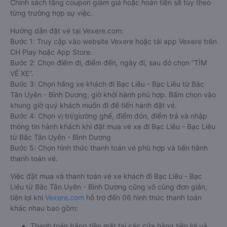
Chính sách tặng coupon giảm giá hoặc hoàn tiền sẽ tùy theo
từng trường hợp sự việc.
Hướng dẫn đặt vé tại Vexere.com:
Bước 1: Truy cập vào website Vexere hoặc tải app Vexere trên
CH Play hoặc App Store.
Bước 2: Chọn điểm đi, điểm đến, ngày đi, sau đó chọn “TÌM
VÉ XE”.
Bước 3: Chọn hãng xe khách đi Bạc Liêu - Bạc Liêu từ Bắc
Tân Uyên - Bình Dương, giờ khởi hành phù hợp. Bấm chọn vào
khung giờ quý khách muốn đi để tiến hành đặt vé.
Bước 4: Chọn vị trí/giường ghế, điểm đón, điểm trả và nhập
thông tin hành khách khi đặt mua vé xe đi Bạc Liêu - Bạc Liêu
từ Bắc Tân Uyên - Bình Dương
Bước 5: Chọn hình thức thanh toán vé phù hợp và tiến hành
thanh toán vé.
Việc đặt mua và thanh toán vé xe khách đi Bạc Liêu - Bạc
Liêu từ Bắc Tân Uyên - Bình Dương cũng vô cùng đơn giản,
tiện lợi khi
Vexere.com
hỗ trợ đến 06 hình thức thanh toán
khác nhau bao gồm:
Thanh toán bằng tiền mặt tại các cửa hàng tiện lợi và