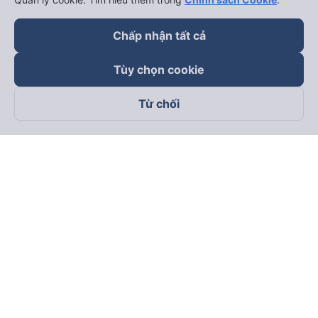
Chấp nhận tất cả
Tùy chọn cookie
Từ chối
Theo dõi chúng tôi trên
Facebook
Tiktok
Youtube
Công ty TNHH Thương Mại Dịch Vụ Vexere
Địa chỉ đăng ký kinh doanh: 8C Chữ Đồng Tử, Phường Tân
Sơn Nhất, TP. Hồ Chí Minh, Việt Nam
Địa chỉ
:
Lầu 2, toà nhà H3 Circo Hoàng Diệu, 384 Hoàng Diệu,
Phường Khánh Hội, TP Hồ Chí Minh, Việt Nam
Tầng 3, toà nhà 101 Láng Hạ, 101 Láng Hạ, Phường Láng, TP.
Hà Nội, Việt Nam
Giấy chứng nhận ĐKKD số 0315133726 do Sở KH và ĐT TP.
Hồ Chí Minh cấp lần đầu ngày 27/6/2018