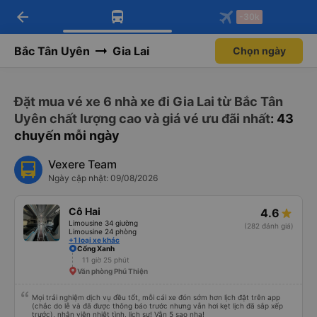
arrow_back
Tải app Vexere ngay!
Tải app Vexere
-30k
Mở app
Mở app
Nhận ưu đãi thành viên độc
-30k/ghế khi đặt vé máy bay qua
quyền
app
Bắc Tân Uyên
Gia Lai
Chọn ngày
Đặt mua vé xe 6 nhà xe đi Gia Lai từ Bắc Tân
Uyên chất lượng cao và giá vé ưu đãi nhất
: 43
chuyến mỗi ngày
Vexere Team
Ngày cập nhật: 09/08/2026
Cô Hai
4.6
Limousine 34 giường
(282 đánh giá)
Limousine 24 phòng
+1 loại xe khác
Cổng Xanh
11 giờ 25 phút
Văn phòng Phú Thiện
Mọi trải nghiệm dịch vụ đều tốt, mỗi cái xe đón sớm hơn lịch đặt trên app
(chắc do lễ và đã được thông báo trước nhưng vẫn hơi kẹt lịch đã sắp xếp
trước), nhân viên nhiệt tình, lịch sự! Vẫn 5 sao nha!