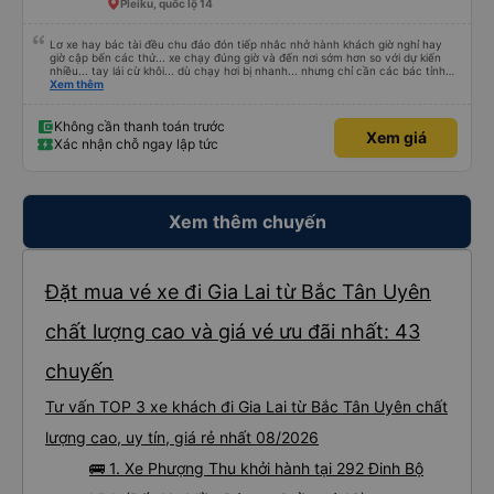
Pleiku, quốc lộ 14
Lơ xe hay bác tài đều chu đáo đón tiếp nhắc nhở hành khách giờ nghỉ hay
giờ cập bến các thứ... xe chạy đúng giờ và đến nơi sớm hơn so với dự kiến
nhiều... tay lái cừ khôi... dù chạy hơi bị nhanh... nhưng chỉ cần các bác tỉnh
táo sức khoẻ đầy đủ và tay lái cứng cáp là được. Tiện nghi rất sạch sẽ và
Xem thêm
thơm tho, lên phát nằm xíu là ngủ được, dễ ngủ... mà động cơ xe chạy không
ồn nhưng không biết người khác sao nhưng mình hơi bị ù tai khi nghe tiếng
máy chạy lâu. Thích hợp và tiện nghi cho ai có nhu cầu từ tphcm (bến xe
Không cần thanh toán trước
Xem giá
miền đông) lên Măng Đen chơi nhé!
Xác nhận chỗ ngay lập tức
Xem thêm chuyến
Đặt mua vé xe đi Gia Lai từ Bắc Tân Uyên
chất lượng cao và giá vé ưu đãi nhất: 43
chuyến
Tư vấn TOP 3 xe khách đi Gia Lai từ Bắc Tân Uyên chất
lượng cao, uy tín, giá rẻ nhất 08/2026
🚌 1. Xe Phượng Thu khởi hành tại 292 Đinh Bộ