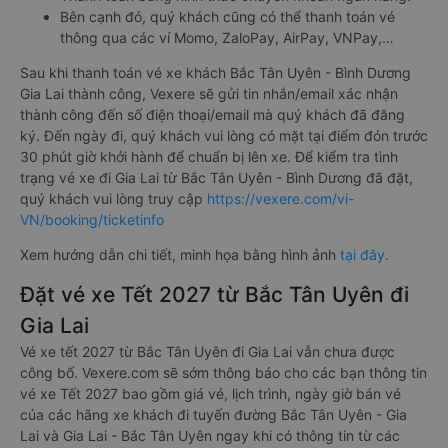
Bên cạnh đó, quý khách cũng có thể thanh toán vé
thông qua các ví Momo, ZaloPay, AirPay, VNPay,…
Sau khi thanh toán vé xe khách Bắc Tân Uyên - Bình Dương
Gia Lai thành công, Vexere sẽ gửi tin nhắn/email xác nhận
thành công đến số điện thoại/email mà quý khách đã đăng
ký. Đến ngày đi, quý khách vui lòng có mặt tại điểm đón trước
30 phút giờ khởi hành để chuẩn bị lên xe. Để kiểm tra tình
trạng vé xe đi Gia Lai từ Bắc Tân Uyên - Bình Dương đã đặt,
quý khách vui lòng truy cập
https://vexere.com/vi-
VN/booking/ticketinfo
Xem hướng dẫn chi tiết, minh họa bằng hình ảnh
tại đây.
Đặt vé xe Tết 2027 từ Bắc Tân Uyên đi
Gia Lai
Vé xe tết 2027 từ Bắc Tân Uyên đi Gia Lai vẫn chưa được
công bố. Vexere.com sẽ sớm thông báo cho các bạn thông tin
vé xe Tết 2027 bao gồm giá vé, lịch trình, ngày giờ bán vé
của các hãng xe khách đi tuyến đường Bắc Tân Uyên - Gia
Lai và Gia Lai - Bắc Tân Uyên ngay khi có thông tin từ các