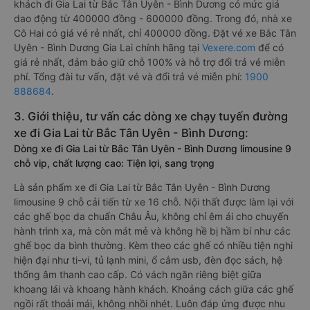
khách đi Gia Lai từ Bắc Tân Uyên - Bình Dương có mức giá
dao động từ 400000 đồng - 600000 đồng. Trong đó, nhà xe
Cô Hai có giá vé rẻ nhất, chỉ 400000 đồng. Đặt vé xe Bắc Tân
Uyên - Bình Dương Gia Lai chính hãng tại
Vexere.com
để có
giá rẻ nhất, đảm bảo giữ chỗ 100% và hỗ trợ đổi trả vé miễn
phí. Tổng đài tư vấn, đặt vé và đổi trả vé miễn phí:
1900
888684
.
3. Giới thiệu, tư vấn các dòng xe chạy tuyến đường
xe đi Gia Lai từ Bắc Tân Uyên - Bình Dương:
Dòng xe đi Gia Lai từ Bắc Tân Uyên - Bình Dương limousine 9
chỗ vip, chất lượng cao: Tiện lợi, sang trọng
Là sản phẩm xe đi Gia Lai từ Bắc Tân Uyên - Bình Dương
limousine 9 chỗ cải tiến từ xe 16 chỗ. Nội thất được làm lại với
các ghế bọc da chuẩn Châu Âu, không chỉ êm ái cho chuyến
hành trình xa, mà còn mát mẻ và không hề bị hầm bí như các
ghế bọc da bình thường. Kèm theo các ghế có nhiều tiện nghi
hiện đại như ti-vi, tủ lạnh mini, ổ cắm usb, đèn đọc sách, hệ
thống âm thanh cao cấp. Có vách ngăn riêng biệt giữa
khoang lái và khoang hành khách. Khoảng cách giữa các ghế
ngồi rất thoải mái, không nhồi nhét. Luôn đáp ứng được nhu