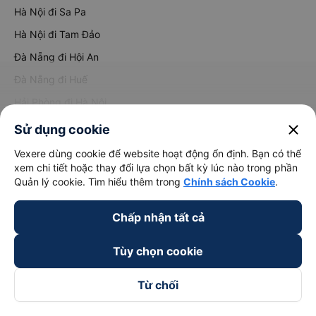
Hà Nội đi Sa Pa
Hà Nội đi Tam Đảo
Đà Nẵng đi Hội An
Đà Nẵng đi Huế
Hải Phòng đi Hà Nội
Xem tất cả tuyến đường
close
Sử dụng cookie
Vexere dùng cookie để website hoạt động ổn định. Bạn có thể
xem chi tiết hoặc thay đổi lựa chọn bất kỳ lúc nào trong phần
Quản lý cookie. Tìm hiểu thêm trong
Chính sách Cookie
.
Chấp nhận tất cả
keyboard_arrow_down
Về chúng tôi
Tùy chọn cookie
keyboard_arrow_down
Hỗ trợ
Từ chối
keyboard_arrow_down
Trở thành đối tác