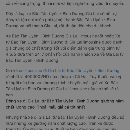
cầu về sang trọng, thoải mái và tiện nghi trong việc di chuyển.
Đây là loại xe Bắc Tân Uyên - Bình Dương Gia Lai có hỗ trợ
đón/trả tận nơi miễn phí tại nội thành Bắc Tân Uyên - Bình
Dương và nội thành Gia Lai, rất thuận tiện cho du khách.
Xe Bắc Tân Uyên - Bình Dương Gia Lai limousine tốt nhất: Xe
từ Bắc Tân Uyên - Bình Dương đi Gia Lai limousine được đánh
giá chung có chất lượng Tốt với điểm đánh giá trung bình từ
4.6/5 dựa trên 2417 phản hồi của hành khách Xe về Gia Lai từ
Bắc Tân Uyên - Bình Dương.
Giá vé
xe limousine đi Gia Lai từ Bắc Tân Uyên - Bình Dương
rẻ nhất là 400000VND của hãng xe Cô Hai. Tùy thuộc vào vị
trí ngồi của bạn và chương trình khuyến mãi, giá vé Xe Bắc
Tân Uyên - Bình Dương đi Gia Lai limousine này có thể sẽ rẻ
hơn
Dòng xe đi Gia Lai từ Bắc Tân Uyên - Bình Dương giường nằm
chất lượng cao: Thoải mái, giá cả tốt nhất
Những nhà xe đi Gia Lai từ Bắc Tân Uyên - Bình Dương đều sở
hữu những xe giường nằm chất lượng cao. Trên xe được
trang bị đầy đủ các trang thiết bị hiện đại phục vụ cho nhu