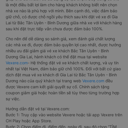
là một điều bất lợi làm cho hàng khách không biết nên chọn
nhà xe nào là phù hợp với mình. Bên cạnh đó, việc đảm bảo
giữ chỗ, có được chỗ ngồi yêu thích sau khi đặt vé xe đi Gia
Lai từ Bắc Tân Uyên - Bình Dương giữa nhà xe với khách hàng
sau khi đặt trực tiếp vẫn chưa được đảm bảo 100%.
Cho nên để dễ dàng so sánh giá, xem đánh giá chất lượng
các nhà xe đi, được đảm bảo quyền lợi cao nhất, được hưởng
nhiều ưu đãi giảm giá vé xe khách Bắc Tân Uyên - Bình
Dương Gia Lai, hành khách có thể đặt mua tại website
Vexere.com
- Hệ thống đặt vé xe khách chất lượng, và uy tín
nhất tại Việt Nam, đảm bảo giữ chỗ 100%. Đối với bất cứ giao
dịch đặt mua vé xe khách đi Gia Lai từ Bắc Tân Uyên - Bình
Dương nào của quý khách tại trang web
Vexere.com
đều
được Vexere cam kết giải quyết sự cố. Chính sách tặng
coupon giảm giá hoặc hoàn tiền sẽ tùy theo từng trường hợp
sự việc.
Hướng dẫn đặt vé tại Vexere.com:
Bước 1: Truy cập vào website Vexere hoặc tải app Vexere trên
CH Play hoặc App Store.
Bước 2: Chọn điểm đi, điểm đến, ngày đi, sau đó chọn “TÌM