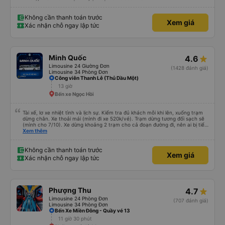
Không cần thanh toán trước
Xem giá
Xác nhận chỗ ngay lập tức
Minh Quốc
4.6
Limousine 24 Giường Đơn
(1428 đánh giá)
Limousine 34 Phòng Đơn
Công viên Thanh Lễ (Thủ Dầu Một)
13 giờ
Bến xe Ngọc Hồi
Tài xế, lơ xe nhiệt tình và lịch sự. Kiểm tra đủ khách mỗi khi lên, xuống trạm
dừng chân. Xe thoải mái (mình đi xe 520k/vé). Trạm dừng tương đối sạch sẽ
(mình cho 7/10). Xe dừng khoảng 2 trạm cho cả đoạn đường đi, nên ai bị tiểu
nhiều thì trước khi khởi hành ráng đừng uống nhiều nước nha. Giờ khởi hành
Xem thêm
trên app sẽ có khác với thực tế, buổi sáng của ngày khởi hành nhà xe sẽ gọi
để hẹn giờ. Các bạn phải đến đúng giờ nhà xe hẹn nhé.
Không cần thanh toán trước
Xem giá
Xác nhận chỗ ngay lập tức
Phượng Thu
4.7
Limousine 24 Phòng Đơn
(707 đánh giá)
Limousine 34 Phòng Đơn
Bến Xe Miền Đông - Quầy vé 13
11 giờ 30 phút