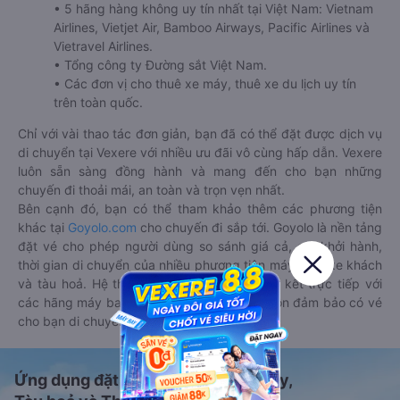
• 5 hãng hàng không uy tín nhất tại Việt Nam: Vietnam
Airlines, Vietjet Air, Bamboo Airways, Pacific Airlines và
Vietravel Airlines.
• Tổng công ty Đường sắt Việt Nam.
• Các đơn vị cho thuê xe máy, thuê xe du lịch uy tín
trên toàn quốc.
Chỉ với vài thao tác đơn giản, bạn đã có thể đặt được dịch vụ
di chuyển tại Vexere với nhiều ưu đãi vô cùng hấp dẫn. Vexere
luôn sẵn sàng đồng hành và mang đến cho bạn những
chuyến đi thoải mái, an toàn và trọn vẹn nhất.
Bên cạnh đó, bạn có thể tham khảo thêm các phương tiện
khác tại
Goyolo.com
cho chuyến đi sắp tới. Goyolo là nền tảng
đặt vé cho phép người dùng so sánh giá cả, giờ khởi hành,
thời gian di chuyển của nhiều phương tiện máy bay, xe khách
và tàu hoả. Hệ thống của Goyolo được liên kết trực tiếp với
các hãng máy bay, xe khách và tàu hoả, luôn đảm bảo có vé
cho bạn di chuyển.
Ứng dụng đặt vé Xe khách, Máy bay,