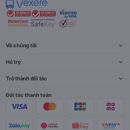
keyboard_arrow_down
Về chúng tôi
keyboard_arrow_down
Hỗ trợ
keyboard_arrow_down
Trở thành đối tác
Đối tác thanh toán