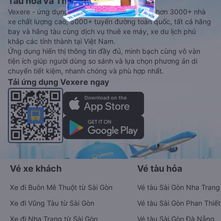
Tàu hoả và Thuê xe
Vexere - ứng dụng đặt vé đa phương tiện với hơn 3000+ nhà
xe chất lượng cao, 5000+ tuyến đường toàn quốc, tất cả hãng
bay và hãng tàu cùng dịch vụ thuê xe máy, xe du lịch phủ
khắp các tỉnh thành tại Việt Nam.
Ứng dụng hiển thị thông tin đầy đủ, minh bạch cùng vô vàn
tiện ích giúp người dùng so sánh và lựa chọn phương án di
chuyển tiết kiệm, nhanh chóng và phù hợp nhất.
Tải ứng dụng Vexere ngay
Vé xe khách
Vé tàu hỏa
Xe đi Buôn Mê Thuột từ Sài Gòn
Vé tàu Sài Gòn Nha Trang
Xe đi Vũng Tàu từ Sài Gòn
Vé tàu Sài Gòn Phan Thiết
Xe đi Nha Trang từ Sài Gòn
Vé tàu Sài Gòn Đà Nẵng