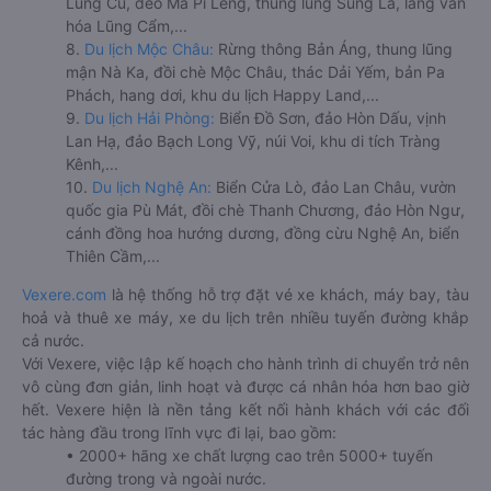
Lũng Cú, đèo Mã Pí Lèng, thung lũng Sủng Là, làng văn
hóa Lũng Cẩm,...
8.
Du lịch Mộc Châu:
Rừng thông Bản Áng, thung lũng
mận Nà Ka, đồi chè Mộc Châu, thác Dải Yếm, bản Pa
Phách, hang dơi, khu du lịch Happy Land,...
9.
Du lịch Hải Phòng:
Biển Đồ Sơn, đảo Hòn Dấu, vịnh
Lan Hạ, đảo Bạch Long Vỹ, núi Voi, khu di tích Tràng
Kênh,...
10.
Du lịch Nghệ An:
Biển Cửa Lò, đảo Lan Châu, vườn
quốc gia Pù Mát, đồi chè Thanh Chương, đảo Hòn Ngư,
cánh đồng hoa hướng dương, đồng cừu Nghệ An, biển
Thiên Cầm,...
Vexere.com
là hệ thống hỗ trợ đặt vé xe khách, máy bay, tàu
hoả và thuê xe máy, xe du lịch trên nhiều tuyến đường khắp
cả nước.
Với Vexere, việc lập kế hoạch cho hành trình di chuyển trở nên
vô cùng đơn giản, linh hoạt và được cá nhân hóa hơn bao giờ
hết. Vexere hiện là nền tảng kết nối hành khách với các đối
tác hàng đầu trong lĩnh vực đi lại, bao gồm:
• 2000+ hãng xe chất lượng cao trên 5000+ tuyến
đường trong và ngoài nước.