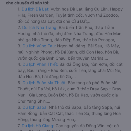
cho chuyến đi sắp tới:
1.
Du lịch Đà Lạt:
Vườn hoa Đà Lạt, làng Cù Lần, Happy
Hills, Fresh Garden, Tuyệt tình cốc, vườn thú Zoodoo,
đồi cỏ hồng Đà Lạt, đồi chè Cầu Đất,...
2.
Du lịch Nha Trang:
Bãi biển Trần Phú, tháp Trầm
Hương, nhà thờ đá, chợ đêm Nha Trang, đảo Hòn Mun,
nhà ga Nha Trang, đảo Điệp Sơn, thác bà Ponagar,...
3.
Du lịch Vũng Tàu:
Ngọn hải đăng, Bãi Sau, Hồ Mây,
mũi Nghinh Phong, hồ Đá Xanh, đồi Con Heo, hòn Bà,
vườn quốc gia Bình Châu, bến thuyền Marina,...
4.
Du lịch Phan Thiết:
Bãi đá Ông Địa, hòn Rơm, đồi cát
bay, Bàu Trắng - Bàu Sen, suối Tiên, làng chài Mũi Né,
đảo Hòn Bà, hải đăng Kê Gà,...
5.
Du lịch Buôn Ma Thuột:
Bảo tàng cà phê Buôn Mê
Thuột, núi Đá Voi, hồ Lắk, cụm 3 thác Dray Sap – Dray
Nur – Gia Long, Buôn Đôn, hồ Ea Kao, vườn quốc gia
Chư Yang Shin,...
6.
Du lịch Sapa:
Nhà thờ đá Sapa, bảo tàng Sapa, núi
Hàm Rồng, bản Cát Cát, thác Tiên Sa, thung lũng Hoa
Hồng, thung lũng Mường Hoa,...
7.
Du lịch Hà Giang:
Cao nguyên đá Đồng Văn, cột cờ