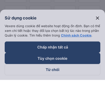
close
Sử dụng cookie
Vexere dùng cookie để website hoạt động ổn định. Bạn có thể
xem chi tiết hoặc thay đổi lựa chọn bất kỳ lúc nào trong phần
Quản lý cookie. Tìm hiểu thêm trong
Chính sách Cookie
.
Chấp nhận tất cả
Tùy chọn cookie
Từ chối
Theo dõi chúng tôi trên
Facebook
Tiktok
Youtube
Công ty TNHH Thương Mại Dịch Vụ Vexere