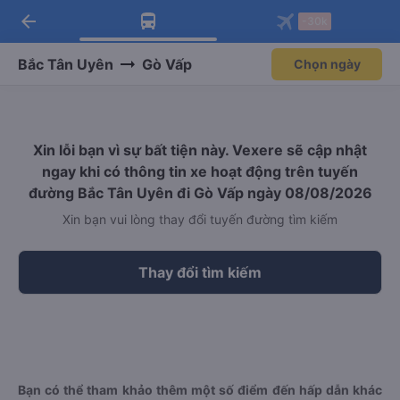
arrow_back
Tải app Vexere ngay!
Tải app Vexere
-30k
Mở app
Mở app
Nhận ưu đãi thành viên độc
-30k/ghế khi đặt vé máy bay qua
quyền
app
Bắc Tân Uyên
Gò Vấp
Chọn ngày
Xin lỗi bạn vì sự bất tiện này. Vexere sẽ cập nhật
ngay khi có thông tin xe hoạt động trên tuyến
đường Bắc Tân Uyên đi Gò Vấp ngày 08/08/2026
Xin bạn vui lòng thay đổi tuyến đường tìm kiếm
Thay đổi tìm kiếm
Bạn có thể tham khảo thêm một số điểm đến hấp dẫn khác