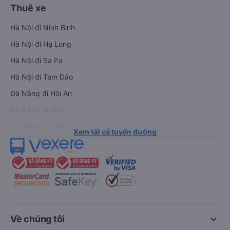
Thuê xe
Hà Nội đi Ninh Bình
Hà Nội đi Hạ Long
Hà Nội đi Sa Pa
Hà Nội đi Tam Đảo
Đà Nẵng đi Hội An
Đà Nẵng đi Huế
Hải Phòng đi Hà Nội
Xem tất cả tuyến đường
keyboard_arrow_down
Về chúng tôi