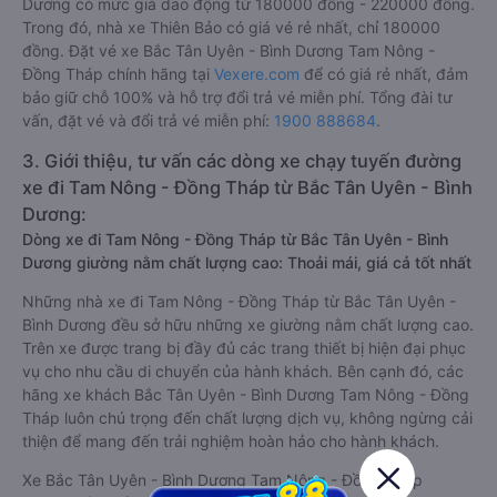
Dương có mức giá dao động từ 180000 đồng - 220000 đồng.
Trong đó, nhà xe Thiên Bảo có giá vé rẻ nhất, chỉ 180000
đồng. Đặt vé xe Bắc Tân Uyên - Bình Dương Tam Nông -
Đồng Tháp chính hãng tại
Vexere.com
để có giá rẻ nhất, đảm
bảo giữ chỗ 100% và hỗ trợ đổi trả vé miễn phí. Tổng đài tư
vấn, đặt vé và đổi trả vé miễn phí:
1900 888684
.
3. Giới thiệu, tư vấn các dòng xe chạy tuyến đường
xe đi Tam Nông - Đồng Tháp từ Bắc Tân Uyên - Bình
Dương:
Dòng xe đi Tam Nông - Đồng Tháp từ Bắc Tân Uyên - Bình
Dương giường nằm chất lượng cao: Thoải mái, giá cả tốt nhất
Những nhà xe đi Tam Nông - Đồng Tháp từ Bắc Tân Uyên -
Bình Dương đều sở hữu những xe giường nằm chất lượng cao.
Trên xe được trang bị đầy đủ các trang thiết bị hiện đại phục
vụ cho nhu cầu di chuyển của hành khách. Bên cạnh đó, các
hãng xe khách Bắc Tân Uyên - Bình Dương Tam Nông - Đồng
Tháp luôn chú trọng đến chất lượng dịch vụ, không ngừng cải
thiện để mang đến trải nghiệm hoàn hảo cho hành khách.
Xe Bắc Tân Uyên - Bình Dương Tam Nông - Đồng Tháp