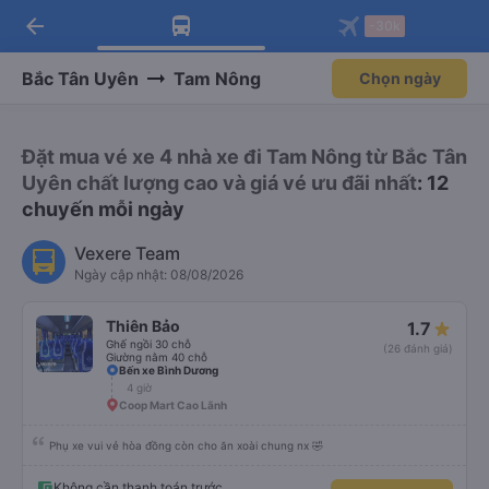
arrow_back
Tải app Vexere ngay!
Tải app Vexere
-30k
Mở app
Mở app
Nhận ưu đãi thành viên độc
-30k/ghế khi đặt vé máy bay qua
quyền
app
Bắc Tân Uyên
Tam Nông
Chọn ngày
Đặt mua vé xe 4 nhà xe đi Tam Nông từ Bắc Tân
Uyên chất lượng cao và giá vé ưu đãi nhất
: 12
chuyến mỗi ngày
Vexere Team
Ngày cập nhật: 08/08/2026
Thiên Bảo
1.7
Ghế ngồi 30 chỗ
(26 đánh giá)
Giường nằm 40 chỗ
Bến xe Bình Dương
4 giờ
Coop Mart Cao Lãnh
Phụ xe vui vẻ hòa đồng còn cho ăn xoài chung nx 🤣
Không cần thanh toán trước