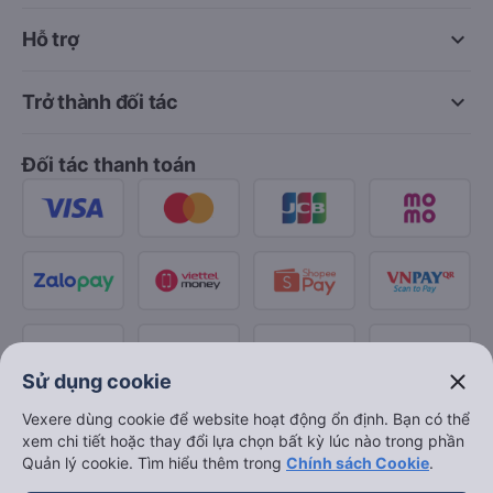
keyboard_arrow_down
Hỗ trợ
keyboard_arrow_down
Trở thành đối tác
Đối tác thanh toán
close
Sử dụng cookie
Vexere dùng cookie để website hoạt động ổn định. Bạn có thể
xem chi tiết hoặc thay đổi lựa chọn bất kỳ lúc nào trong phần
Quản lý cookie. Tìm hiểu thêm trong
Chính sách Cookie
.