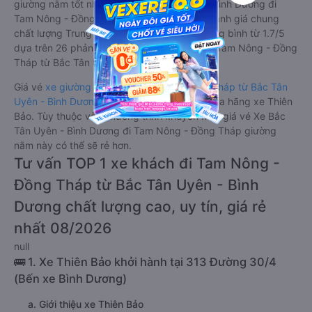
giường nằm tốt nhất: Xe từ Bắc Tân Uyên - Bình Dương đi
Tam Nông - Đồng Tháp giường nằm được đánh giá chung
chất lượng Trung bình với điểm đánh giá trung bình từ 1.7/5
dựa trên 26 phản hồi của hành khách Xe về Tam Nông - Đồng
Tháp từ Bắc Tân Uyên - Bình Dương.
Giá vé
xe giường nằm đi Tam Nông - Đồng Tháp từ Bắc Tân
Uyên - Bình Dương
rẻ nhất là 180000VND của hãng xe Thiên
Bảo. Tùy thuộc vào chương trình khuyến mãi, giá vé Xe Bắc
Tân Uyên - Bình Dương đi Tam Nông - Đồng Tháp giường
nằm này có thể sẽ rẻ hơn.
Tư vấn TOP 1 xe khách đi Tam Nông -
Đồng Tháp từ Bắc Tân Uyên - Bình
Dương chất lượng cao, uy tín, giá rẻ
nhất 08/2026
null
🚌 1. Xe Thiên Bảo khởi hành tại 313 Đường 30/4
(Bến xe Bình Dương)
a. Giới thiệu xe Thiên Bảo