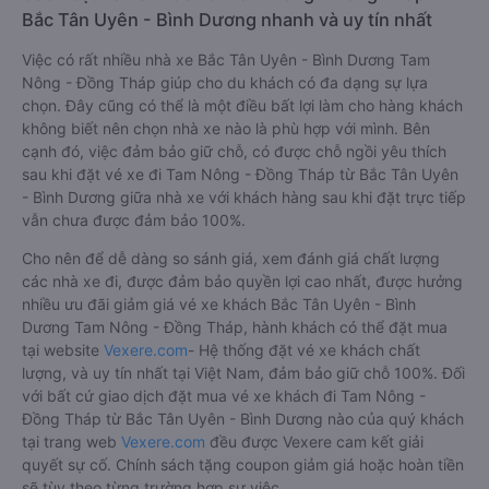
Bắc Tân Uyên - Bình Dương nhanh và uy tín nhất
Việc có rất nhiều nhà xe Bắc Tân Uyên - Bình Dương Tam
Nông - Đồng Tháp giúp cho du khách có đa dạng sự lựa
chọn. Đây cũng có thể là một điều bất lợi làm cho hàng khách
không biết nên chọn nhà xe nào là phù hợp với mình. Bên
cạnh đó, việc đảm bảo giữ chỗ, có được chỗ ngồi yêu thích
sau khi đặt vé xe đi Tam Nông - Đồng Tháp từ Bắc Tân Uyên
- Bình Dương giữa nhà xe với khách hàng sau khi đặt trực tiếp
vẫn chưa được đảm bảo 100%.
Cho nên để dễ dàng so sánh giá, xem đánh giá chất lượng
các nhà xe đi, được đảm bảo quyền lợi cao nhất, được hưởng
nhiều ưu đãi giảm giá vé xe khách Bắc Tân Uyên - Bình
Dương Tam Nông - Đồng Tháp, hành khách có thể đặt mua
tại website
Vexere.com
- Hệ thống đặt vé xe khách chất
lượng, và uy tín nhất tại Việt Nam, đảm bảo giữ chỗ 100%. Đối
với bất cứ giao dịch đặt mua vé xe khách đi Tam Nông -
Đồng Tháp từ Bắc Tân Uyên - Bình Dương nào của quý khách
tại trang web
Vexere.com
đều được Vexere cam kết giải
quyết sự cố. Chính sách tặng coupon giảm giá hoặc hoàn tiền
sẽ tùy theo từng trường hợp sự việc.