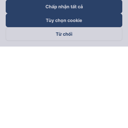
Chấp nhận tất cả
Tùy chọn cookie
Từ chối
Theo dõi chúng tôi trên
Facebook
Tiktok
Youtube
Công ty TNHH Thương Mại Dịch Vụ Vexere
Địa chỉ đăng ký kinh doanh: 8C Chữ Đồng Tử, Phường Tân
Sơn Nhất, TP. Hồ Chí Minh, Việt Nam
Địa chỉ
:
Lầu 2, toà nhà H3 Circo Hoàng Diệu, 384 Hoàng Diệu,
Phường Khánh Hội, TP Hồ Chí Minh, Việt Nam
Tầng 3, toà nhà 101 Láng Hạ, 101 Láng Hạ, Phường Láng, TP.
Hà Nội, Việt Nam
Giấy chứng nhận ĐKKD số 0315133726 do Sở KH và ĐT TP.
Hồ Chí Minh cấp lần đầu ngày 27/6/2018
Bản quyền © 2025 thuộc về Vexere.com