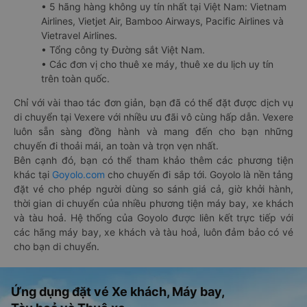
• 5 hãng hàng không uy tín nhất tại Việt Nam: Vietnam
Airlines, Vietjet Air, Bamboo Airways, Pacific Airlines và
Vietravel Airlines.
• Tổng công ty Đường sắt Việt Nam.
• Các đơn vị cho thuê xe máy, thuê xe du lịch uy tín
trên toàn quốc.
Chỉ với vài thao tác đơn giản, bạn đã có thể đặt được dịch vụ
di chuyển tại Vexere với nhiều ưu đãi vô cùng hấp dẫn. Vexere
luôn sẵn sàng đồng hành và mang đến cho bạn những
chuyến đi thoải mái, an toàn và trọn vẹn nhất.
Bên cạnh đó, bạn có thể tham khảo thêm các phương tiện
khác tại
Goyolo.com
cho chuyến đi sắp tới. Goyolo là nền tảng
đặt vé cho phép người dùng so sánh giá cả, giờ khởi hành,
thời gian di chuyển của nhiều phương tiện máy bay, xe khách
và tàu hoả. Hệ thống của Goyolo được liên kết trực tiếp với
các hãng máy bay, xe khách và tàu hoả, luôn đảm bảo có vé
cho bạn di chuyển.
Ứng dụng đặt vé Xe khách, Máy bay,