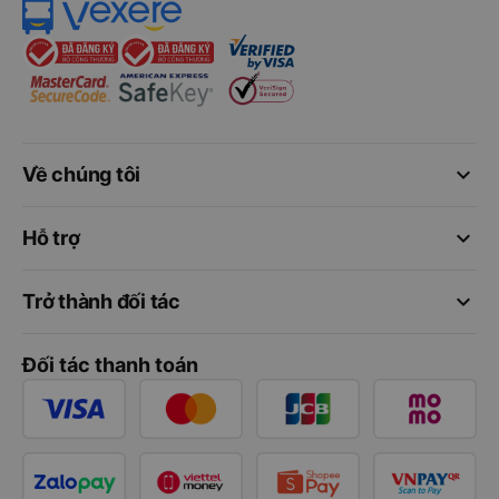
keyboard_arrow_down
Về chúng tôi
keyboard_arrow_down
Hỗ trợ
keyboard_arrow_down
Trở thành đối tác
Đối tác thanh toán