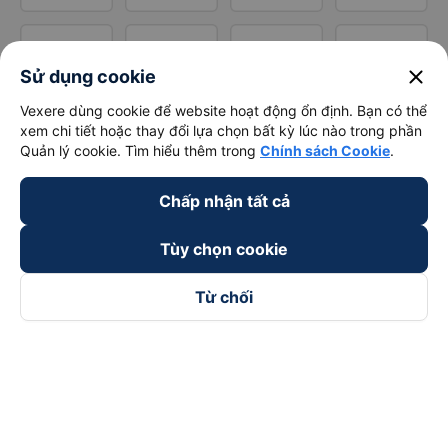
close
Sử dụng cookie
Vexere dùng cookie để website hoạt động ổn định. Bạn có thể
xem chi tiết hoặc thay đổi lựa chọn bất kỳ lúc nào trong phần
Quản lý cookie. Tìm hiểu thêm trong
Chính sách Cookie
.
Chấp nhận tất cả
Tùy chọn cookie
Từ chối
Theo dõi chúng tôi trên
Facebook
Tiktok
Youtube
Công ty TNHH Thương Mại Dịch Vụ Vexere