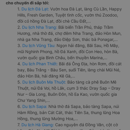
cho chuyến đi sắp tới:
1.
Du lịch Đà Lạt:
Vườn hoa Đà Lạt, làng Cù Lần, Happy
Hills, Fresh Garden, Tuyệt tình cốc, vườn thú Zoodoo,
đồi cỏ hồng Đà Lạt, đồi chè Cầu Đất,...
2.
Du lịch Nha Trang:
Bãi biển Trần Phú, tháp Trầm
Hương, nhà thờ đá, chợ đêm Nha Trang, đảo Hòn Mun,
nhà ga Nha Trang, đảo Điệp Sơn, thác bà Ponagar,...
3.
Du lịch Vũng Tàu:
Ngọn hải đăng, Bãi Sau, Hồ Mây,
mũi Nghinh Phong, hồ Đá Xanh, đồi Con Heo, hòn Bà,
vườn quốc gia Bình Châu, bến thuyền Marina,...
4.
Du lịch Phan Thiết:
Bãi đá Ông Địa, hòn Rơm, đồi cát
bay, Bàu Trắng - Bàu Sen, suối Tiên, làng chài Mũi Né,
đảo Hòn Bà, hải đăng Kê Gà,...
5.
Du lịch Buôn Ma Thuột:
Bảo tàng cà phê Buôn Mê
Thuột, núi Đá Voi, hồ Lắk, cụm 3 thác Dray Sap – Dray
Nur – Gia Long, Buôn Đôn, hồ Ea Kao, vườn quốc gia
Chư Yang Shin,...
6.
Du lịch Sapa:
Nhà thờ đá Sapa, bảo tàng Sapa, núi
Hàm Rồng, bản Cát Cát, thác Tiên Sa, thung lũng Hoa
Hồng, thung lũng Mường Hoa,...
7.
Du lịch Hà Giang:
Cao nguyên đá Đồng Văn, cột cờ