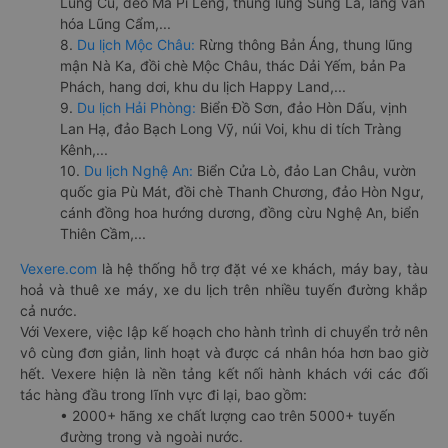
Lũng Cú, đèo Mã Pí Lèng, thung lũng Sủng Là, làng văn
hóa Lũng Cẩm,...
8.
Du lịch Mộc Châu:
Rừng thông Bản Áng, thung lũng
mận Nà Ka, đồi chè Mộc Châu, thác Dải Yếm, bản Pa
Phách, hang dơi, khu du lịch Happy Land,...
9.
Du lịch Hải Phòng:
Biển Đồ Sơn, đảo Hòn Dấu, vịnh
Lan Hạ, đảo Bạch Long Vỹ, núi Voi, khu di tích Tràng
Kênh,...
10.
Du lịch Nghệ An:
Biển Cửa Lò, đảo Lan Châu, vườn
quốc gia Pù Mát, đồi chè Thanh Chương, đảo Hòn Ngư,
cánh đồng hoa hướng dương, đồng cừu Nghệ An, biển
Thiên Cầm,...
Vexere.com
là hệ thống hỗ trợ đặt vé xe khách, máy bay, tàu
hoả và thuê xe máy, xe du lịch trên nhiều tuyến đường khắp
cả nước.
Với Vexere, việc lập kế hoạch cho hành trình di chuyển trở nên
vô cùng đơn giản, linh hoạt và được cá nhân hóa hơn bao giờ
hết. Vexere hiện là nền tảng kết nối hành khách với các đối
tác hàng đầu trong lĩnh vực đi lại, bao gồm:
• 2000+ hãng xe chất lượng cao trên 5000+ tuyến
đường trong và ngoài nước.