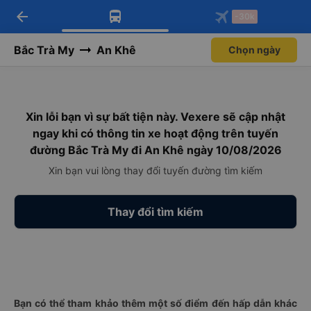
arrow_back
Tải app Vexere ngay!
Tải app Vexere
-30k
Mở app
Mở app
Nhận ưu đãi thành viên độc
-30k/ghế khi đặt vé máy bay qua
quyền
app
Bắc Trà My
An Khê
Chọn ngày
Xin lỗi bạn vì sự bất tiện này. Vexere sẽ cập nhật
ngay khi có thông tin xe hoạt động trên tuyến
đường Bắc Trà My đi An Khê ngày 10/08/2026
Xin bạn vui lòng thay đổi tuyến đường tìm kiếm
Thay đổi tìm kiếm
Bạn có thể tham khảo thêm một số điểm đến hấp dẫn khác