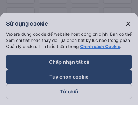
close
Sử dụng cookie
Vexere dùng cookie để website hoạt động ổn định. Bạn có thể
xem chi tiết hoặc thay đổi lựa chọn bất kỳ lúc nào trong phần
Quản lý cookie. Tìm hiểu thêm trong
Chính sách Cookie
.
Chấp nhận tất cả
Tùy chọn cookie
Từ chối
Theo dõi chúng tôi trên
Facebook
Tiktok
Youtube
Công ty TNHH Thương Mại Dịch Vụ Vexere