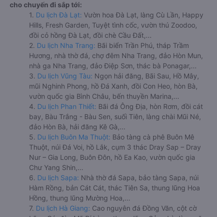
cho chuyến đi sắp tới:
1.
Du lịch Đà Lạt:
Vườn hoa Đà Lạt, làng Cù Lần, Happy
Hills, Fresh Garden, Tuyệt tình cốc, vườn thú Zoodoo,
đồi cỏ hồng Đà Lạt, đồi chè Cầu Đất,...
2.
Du lịch Nha Trang:
Bãi biển Trần Phú, tháp Trầm
Hương, nhà thờ đá, chợ đêm Nha Trang, đảo Hòn Mun,
nhà ga Nha Trang, đảo Điệp Sơn, thác bà Ponagar,...
3.
Du lịch Vũng Tàu:
Ngọn hải đăng, Bãi Sau, Hồ Mây,
mũi Nghinh Phong, hồ Đá Xanh, đồi Con Heo, hòn Bà,
vườn quốc gia Bình Châu, bến thuyền Marina,...
4.
Du lịch Phan Thiết:
Bãi đá Ông Địa, hòn Rơm, đồi cát
bay, Bàu Trắng - Bàu Sen, suối Tiên, làng chài Mũi Né,
đảo Hòn Bà, hải đăng Kê Gà,...
5.
Du lịch Buôn Ma Thuột:
Bảo tàng cà phê Buôn Mê
Thuột, núi Đá Voi, hồ Lắk, cụm 3 thác Dray Sap – Dray
Nur – Gia Long, Buôn Đôn, hồ Ea Kao, vườn quốc gia
Chư Yang Shin,...
6.
Du lịch Sapa:
Nhà thờ đá Sapa, bảo tàng Sapa, núi
Hàm Rồng, bản Cát Cát, thác Tiên Sa, thung lũng Hoa
Hồng, thung lũng Mường Hoa,...
7.
Du lịch Hà Giang:
Cao nguyên đá Đồng Văn, cột cờ