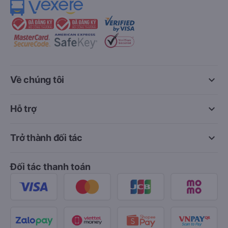
keyboard_arrow_down
Về chúng tôi
keyboard_arrow_down
Hỗ trợ
keyboard_arrow_down
Trở thành đối tác
Đối tác thanh toán