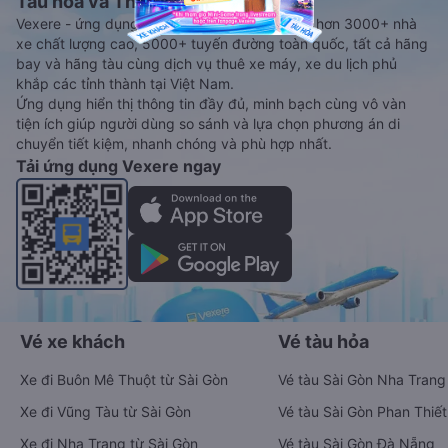
Tàu hoả và Thuê xe
Vexere - ứng dụng đặt vé đa phương tiện với hơn 3000+ nhà
xe chất lượng cao, 5000+ tuyến đường toàn quốc, tất cả hãng
bay và hãng tàu cùng dịch vụ thuê xe máy, xe du lịch phủ
khắp các tỉnh thành tại Việt Nam.
Ứng dụng hiển thị thông tin đầy đủ, minh bạch cùng vô vàn
tiện ích giúp người dùng so sánh và lựa chọn phương án di
chuyển tiết kiệm, nhanh chóng và phù hợp nhất.
Tải ứng dụng Vexere ngay
Vé xe khách
Vé tàu hỏa
Xe đi Buôn Mê Thuột từ Sài Gòn
Vé tàu Sài Gòn Nha Trang
Xe đi Vũng Tàu từ Sài Gòn
Vé tàu Sài Gòn Phan Thiết
Xe đi Nha Trang từ Sài Gòn
Vé tàu Sài Gòn Đà Nẵng