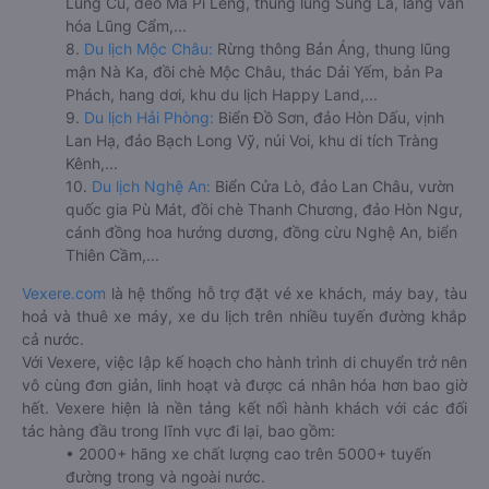
Lũng Cú, đèo Mã Pí Lèng, thung lũng Sủng Là, làng văn
hóa Lũng Cẩm,...
8.
Du lịch Mộc Châu:
Rừng thông Bản Áng, thung lũng
mận Nà Ka, đồi chè Mộc Châu, thác Dải Yếm, bản Pa
Phách, hang dơi, khu du lịch Happy Land,...
9.
Du lịch Hải Phòng:
Biển Đồ Sơn, đảo Hòn Dấu, vịnh
Lan Hạ, đảo Bạch Long Vỹ, núi Voi, khu di tích Tràng
Kênh,...
10.
Du lịch Nghệ An:
Biển Cửa Lò, đảo Lan Châu, vườn
quốc gia Pù Mát, đồi chè Thanh Chương, đảo Hòn Ngư,
cánh đồng hoa hướng dương, đồng cừu Nghệ An, biển
Thiên Cầm,...
Vexere.com
là hệ thống hỗ trợ đặt vé xe khách, máy bay, tàu
hoả và thuê xe máy, xe du lịch trên nhiều tuyến đường khắp
cả nước.
Với Vexere, việc lập kế hoạch cho hành trình di chuyển trở nên
vô cùng đơn giản, linh hoạt và được cá nhân hóa hơn bao giờ
hết. Vexere hiện là nền tảng kết nối hành khách với các đối
tác hàng đầu trong lĩnh vực đi lại, bao gồm:
• 2000+ hãng xe chất lượng cao trên 5000+ tuyến
đường trong và ngoài nước.