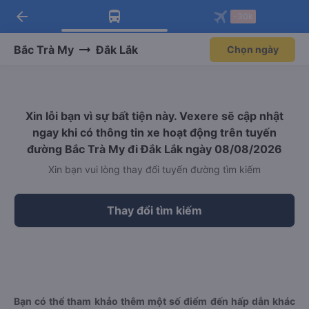
arrow_back
Tải app Vexere ngay!
Tải app Vexere
-30k
Mở app
Mở app
Nhận ưu đãi thành viên độc
-30k/ghế khi đặt vé máy bay qua
quyền
app
Bắc Trà My
Đắk Lắk
Chọn ngày
Xin lỗi bạn vì sự bất tiện này. Vexere sẽ cập nhật
ngay khi có thông tin xe hoạt động trên tuyến
đường Bắc Trà My đi Đắk Lắk ngày 08/08/2026
Xin bạn vui lòng thay đổi tuyến đường tìm kiếm
Thay đổi tìm kiếm
Bạn có thể tham khảo thêm một số điểm đến hấp dẫn khác