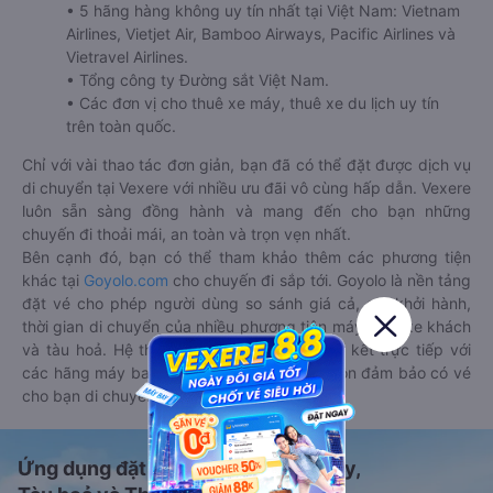
• 5 hãng hàng không uy tín nhất tại Việt Nam: Vietnam
Airlines, Vietjet Air, Bamboo Airways, Pacific Airlines và
Vietravel Airlines.
• Tổng công ty Đường sắt Việt Nam.
• Các đơn vị cho thuê xe máy, thuê xe du lịch uy tín
trên toàn quốc.
Chỉ với vài thao tác đơn giản, bạn đã có thể đặt được dịch vụ
di chuyển tại Vexere với nhiều ưu đãi vô cùng hấp dẫn. Vexere
luôn sẵn sàng đồng hành và mang đến cho bạn những
chuyến đi thoải mái, an toàn và trọn vẹn nhất.
Bên cạnh đó, bạn có thể tham khảo thêm các phương tiện
khác tại
Goyolo.com
cho chuyến đi sắp tới. Goyolo là nền tảng
đặt vé cho phép người dùng so sánh giá cả, giờ khởi hành,
thời gian di chuyển của nhiều phương tiện máy bay, xe khách
và tàu hoả. Hệ thống của Goyolo được liên kết trực tiếp với
các hãng máy bay, xe khách và tàu hoả, luôn đảm bảo có vé
cho bạn di chuyển.
Ứng dụng đặt vé Xe khách, Máy bay,