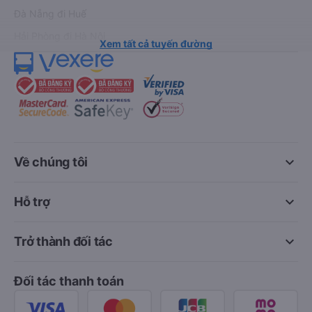
Đà Nẵng đi Huế
Hải Phòng đi Hà Nội
Xem tất cả tuyến đường
keyboard_arrow_down
Về chúng tôi
keyboard_arrow_down
Hỗ trợ
keyboard_arrow_down
Trở thành đối tác
Đối tác thanh toán