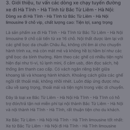
3. Giới thiệu, tư vấn các dòng xe chạy tuyến đường
xe đi Hà Tĩnh - Hà Tĩnh từ Bắc Từ Liêm - Hà Nội:
Dòng xe đi Hà Tĩnh - Hà Tĩnh từ Bắc Từ Liêm - Hà Nội
limousine 9 chỗ vip, chất lượng cao: Tiện lợi, sang trọng
Là sản phẩm xe đi Hà Tĩnh - Hà Tĩnh từ Bắc Từ Liêm - Hà Nội
limousine 9 chỗ cải tiến từ xe 16 chỗ. Nội thất được làm lại với
các ghế bọc da chuẩn Châu Âu, không chỉ êm ái cho chuyến
hành trình xa, mà còn mát mẻ và không hề bị hầm bí như các
ghế bọc da bình thường. Kèm theo các ghế có nhiều tiện nghi
hiện đại như ti-vi, tủ lạnh mini, ổ cắm usb, đèn đọc sách, hệ
thống âm thanh cao cấp. Có vách ngăn riêng biệt giữa
khoang lái và khoang hành khách. Khoảng cách giữa các ghế
ngồi rất thoải mái, không nhồi nhét. Luôn đáp ứng được nhu
cầu về sang trọng, thoải mái và tiện nghi trong việc di chuyển.
Đây là loại xe Bắc Từ Liêm - Hà Nội Hà Tĩnh - Hà Tĩnh có hỗ
trợ đón/trả tận nơi miễn phí tại nội thành Bắc Từ Liêm - Hà Nội
và nội thành Hà Tĩnh - Hà Tĩnh, rất thuận tiện cho du khách.
Xe Bắc Từ Liêm - Hà Nội Hà Tĩnh - Hà Tĩnh limousine tốt nhất:
Xe từ Bắc Từ Liêm - Hà Nội đi Hà Tĩnh - Hà Tĩnh limousine