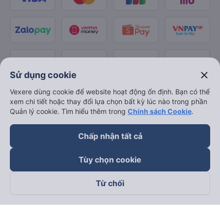
close
Sử dụng cookie
Vexere dùng cookie để website hoạt động ổn định. Bạn có thể
xem chi tiết hoặc thay đổi lựa chọn bất kỳ lúc nào trong phần
Quản lý cookie. Tìm hiểu thêm trong
Chính sách Cookie
.
Chấp nhận tất cả
Tùy chọn cookie
Từ chối
Theo dõi chúng tôi trên
Facebook
Tiktok
Youtube