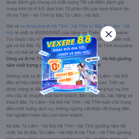
được đánh giá chung có chất lượng Tốt với điểm đánh giá
trung bình từ 4.5/5 dựa trên 70 phản hồi của hành khách Xe
về Hà Tĩnh - Hà Tĩnh từ Bắc Từ Liêm - Hà Nội.
Giá vé
xe limousine đi Hà Tĩnh - Hà Tĩnh từ Bắc Từ Liêm - Hà
Nội
rẻ nhất là 450000VND của hãng xe Thiên Hà Limousine.
Tùy thuộc vào vị trí ngồi của bạn và chương trình khuyến mãi,
giá vé Xe Bắc Từ Liêm - Hà Nội đi Hà Tĩnh - Hà Tĩnh limousine
này có thể sẽ rẻ hơn
Dòng xe đi Hà Tĩnh - Hà Tĩnh từ Bắc Từ Liêm - Hà Nội giường
nằm chất lượng cao: Thoải mái, giá cả tốt nhất
Những nhà xe đi Hà Tĩnh - Hà Tĩnh từ Bắc Từ Liêm - Hà Nội
đều sở hữu những xe giường nằm chất lượng cao. Trên xe
được trang bị đầy đủ các trang thiết bị hiện đại phục vụ cho
nhu cầu di chuyển của hành khách. Bên cạnh đó, các hãng xe
khách Bắc Từ Liêm - Hà Nội Hà Tĩnh - Hà Tĩnh luôn chú trọng
đến chất lượng dịch vụ, không ngừng cải thiện để mang đến
trải nghiệm hoàn hảo cho hành khách.
Xe Bắc Từ Liêm - Hà Nội Hà Tĩnh - Hà Tĩnh giường nằm tốt
nhất: Xe từ Bắc Từ Liêm - Hà Nội đi Hà Tĩnh - Hà Tĩnh giường
nằm được đánh giá chung chất lượng Tốt với điểm đánh giá