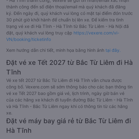
- Hà Tĩnh thành công, Vexere sẽ gửi tin nhắn/email xác nhận
thành công đến số điện thoại/email mà quý khách đã đăng
ký. Đến ngày đi, quý khách vui lòng có mặt tại điểm đón trước
30 phút giờ khởi hành để chuẩn bị lên xe. Để kiểm tra tình
trạng vé xe đi Hà Tĩnh - Hà Tĩnh từ Bắc Từ Liêm - Hà Nội đã
đặt, quý khách vui lòng truy cập
https://vexere.com/vi-
VN/booking/ticketinfo
Xem hướng dẫn chi tiết, minh họa bằng hình ảnh
tại đây.
Đặt vé xe Tết 2027 từ Bắc Từ Liêm đi Hà
Tĩnh
Vé xe tết 2027 từ Bắc Từ Liêm đi Hà Tĩnh vẫn chưa được
công bố. Vexere.com sẽ sớm thông báo cho các bạn thông tin
vé xe Tết 2027 bao gồm giá vé, lịch trình, ngày giờ bán vé
của các hãng xe khách đi tuyến đường Bắc Từ Liêm - Hà Tĩnh
và Hà Tĩnh - Bắc Từ Liêm ngay khi có thông tin từ các hãng
xe.
Đặt vé máy bay giá rẻ từ Bắc Từ Liêm đi
Hà Tĩnh