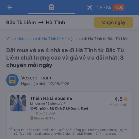
arrow_back
Tải app Vexere ngay!
Tải app Vexere
1.878
k
-30k
Mở app
Mở app
Nhận ưu đãi thành viên độc
-30k/ghế khi đặt vé máy bay qua
quyền
app
Bắc Từ Liêm
Hà Tĩnh
Chọn ngày
Vé xe khách
xe đi Hà Tĩnh từ Hà Nội
xe đi Hà Tĩnh từ Bắc Từ Liêm
Đặt mua vé xe 4 nhà xe đi Hà Tĩnh từ Bắc Từ
Liêm chất lượng cao và giá vé ưu đãi nhất
: 3
chuyến mỗi ngày
Vexere Team
Ngày cập nhật: 07/08/2026
Thiên Hà Limousine
4.5
Limousine 19 phòng VIP
(71 đánh giá)
Văn phòng Mỹ Đình (1 Lê Quang Đạo)
8 giờ 10 phút
Bến xe Hà Tĩnh
Nhà xe thân thiện, nhiệt tình, xuất phát đúng giờ. Phương tiện hiện đại, sạch
sẽ. Tuy nhiên phải trung chuyển 2 lần nên mất thêm một ít thời gian.