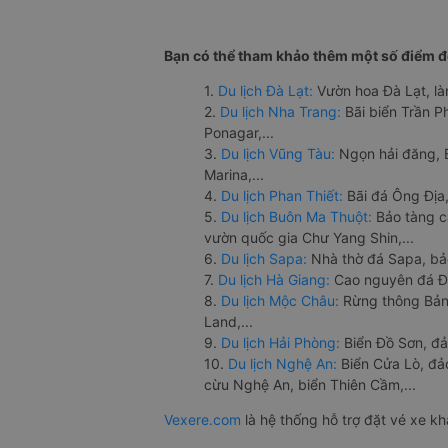
Bạn có thể tham khảo thêm một số điểm đế
1.
Du lịch Đà Lạt:
Vườn hoa Đà Lạt, là
2.
Du lịch Nha Trang:
Bãi biển Trần 
Ponagar,...
3.
Du lịch Vũng Tàu:
Ngọn hải đăng, 
Marina,...
4.
Du lịch Phan Thiết:
Bãi đá Ông Địa,
5.
Du lịch Buôn Ma Thuột:
Bảo tàng c
vườn quốc gia Chư Yang Shin,...
6.
Du lịch Sapa:
Nhà thờ đá Sapa, bả
7.
Du lịch Hà Giang:
Cao nguyên đá Đồ
8.
Du lịch Mộc Châu:
Rừng thông Bản 
Land,...
9.
Du lịch Hải Phòng:
Biển Đồ Sơn, đả
10.
Du lịch Nghệ An:
Biển Cửa Lò, đ
cừu Nghệ An, biển Thiên Cầm,...
Vexere.com
là hệ thống hỗ trợ đặt vé xe k