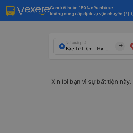
Cam kết hoàn 150% nếu nhà xe

không cung cấp dịch vụ vận chuyển (*)
in
Nơi xuất phát
import_export
Xin lỗi bạn vì sự bất tiện này