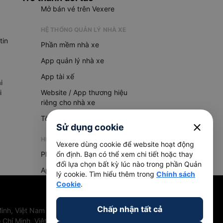
Mở bán vé trên Vexere
HỆ THỐNG QUẢN LÝ NHÀ XE
tin
Phần mềm nhà xe
App quản lý nhà xe
App tài xế
i
i
Website / App thương hiệu
riêng cho nhà xe
Tổng đài AI
close
Sử dụng cookie
HỆ THỐNG QUẢN LÝ HÀNG HOÁ
Vexere dùng cookie để website hoạt động
Phần mềm quản lý hàng hoá
ổn định. Bạn có thể xem chi tiết hoặc thay
đổi lựa chọn bất kỳ lúc nào trong phần Quản
App quản lý hàng hoá
lý cookie. Tìm hiểu thêm trong
Chính sách
Cookie
.
Chấp nhận tất cả
inh, Việt Nam
 Chí Minh, Việt Nam