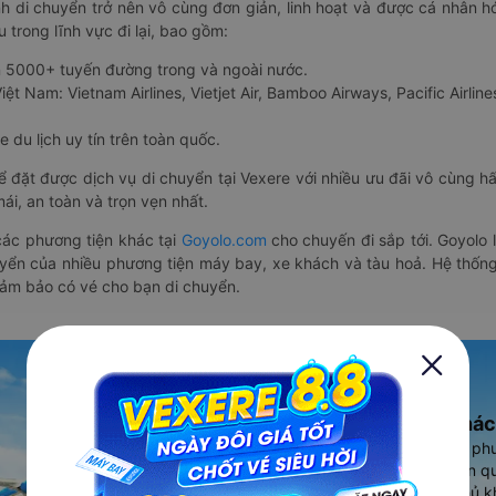
nh di chuyển trở nên vô cùng đơn giản, linh hoạt và được cá nhân h
 trong lĩnh vực đi lại, bao gồm:
n 5000+ tuyến đường trong và ngoài nước.
ệt Nam: Vietnam Airlines, Vietjet Air, Bamboo Airways, Pacific Airlines
 du lịch uy tín trên toàn quốc.
thể đặt được dịch vụ di chuyển tại Vexere với nhiều ưu đãi vô cùng 
i, an toàn và trọn vẹn nhất.
ác phương tiện khác tại
Goyolo.com
cho chuyến đi sắp tới. Goyolo
huyển của nhiều phương tiện máy bay, xe khách và tàu hoả. Hệ thống
đảm bảo có vé cho bạn di chuyển.
Ứng dụng đặt vé Xe khác
Vexere - ứng dụng đặt vé đa ph
cao, 5000+ tuyến đường toàn qu
vụ thuê xe máy, xe du lịch phủ k