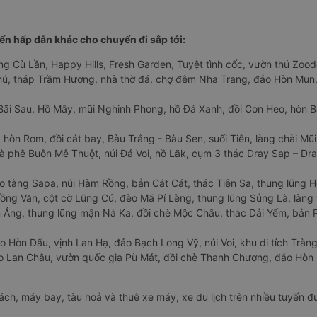
n hấp dẫn khác cho chuyến đi sắp tới:
ng Cù Lần, Happy Hills, Fresh Garden, Tuyệt tình cốc, vườn thú Zoodo
Phú, tháp Trầm Hương, nhà thờ đá, chợ đêm Nha Trang, đảo Hòn Mun,
Bãi Sau, Hồ Mây, mũi Nghinh Phong, hồ Đá Xanh, đồi Con Heo, hòn B
 hòn Rơm, đồi cát bay, Bàu Trắng - Bàu Sen, suối Tiên, làng chài Mũi
à phê Buôn Mê Thuột, núi Đá Voi, hồ Lắk, cụm 3 thác Dray Sap – Dra
o tàng Sapa, núi Hàm Rồng, bản Cát Cát, thác Tiên Sa, thung lũng 
ng Văn, cột cờ Lũng Cú, đèo Mã Pí Lèng, thung lũng Sủng Là, làng 
Áng, thung lũng mận Nà Ka, đồi chè Mộc Châu, thác Dải Yếm, bản P
o Hòn Dấu, vịnh Lan Hạ, đảo Bạch Long Vỹ, núi Voi, khu di tích Tràng
ảo Lan Châu, vườn quốc gia Pù Mát, đồi chè Thanh Chương, đảo Hò
hách, máy bay, tàu hoả và thuê xe máy, xe du lịch trên nhiều tuyến 