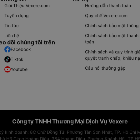
Giới Thiệu Vexere.com
Hướng dẫn thanh toán
Tuyển dụng
Quy chế Vexere.com
Tin tức
Chính sách bảo mật thông 
Liên hệ
Chính sách bảo mật thanh
eo dõi chúng tôi trên
toán
Facebook
Chính sách và quy trình giả
quyết tranh chấp, khiếu nạ
Tiktok
Câu hỏi thường gặp
Youtube
Công ty TNHH Thương Mại Dịch Vụ Vexere
 ký kinh doanh: 8C Chữ Đồng Tử, Phường Tân Sơn Nhất, TP. Hồ Chí M
nhà H3 Circo Hoàng Diệu, 384 Hoàng Diệu, Phường Khánh Hội, TP Hồ