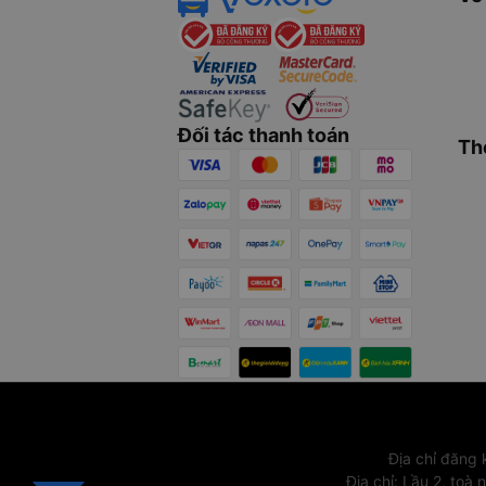
Đối tác thanh toán
Th
Địa chỉ đăng
Địa chỉ
:
Lầu 2, toà 