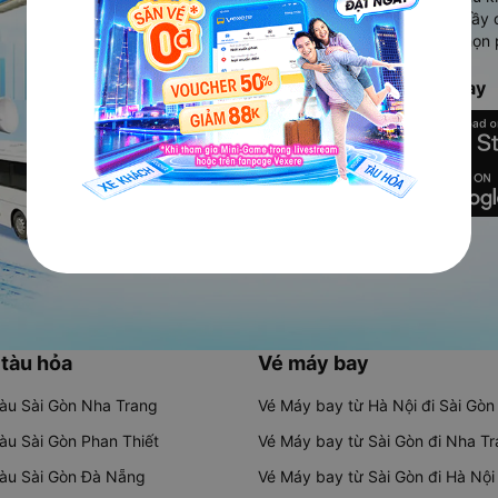
Ứng dụng hiển thị thông tin đầy 
người dùng so sánh và lựa chọn 
chóng và phù hợp nhất.
Tải ứng dụng Vexere ngay
 tàu hỏa
Vé máy bay
tàu Sài Gòn Nha Trang
Vé Máy bay từ Hà Nội đi Sài Gòn
tàu Sài Gòn Phan Thiết
Vé Máy bay từ Sài Gòn đi Nha T
tàu Sài Gòn Đà Nẵng
Vé Máy bay từ Sài Gòn đi Hà Nội