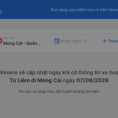
Đơn hàng của tôi
Mở bán vé trên Vexe
fo
Nơi đến
add
Nhập ngày đi
Thêm
. Vexere sẽ cập nhật ngay khi có thông tin xe
hoạ
Từ Liêm đi Móng Cái
ngày
07/08/2026
Xin bạn vui lòng thay đổi tuyến đường tìm kiếm