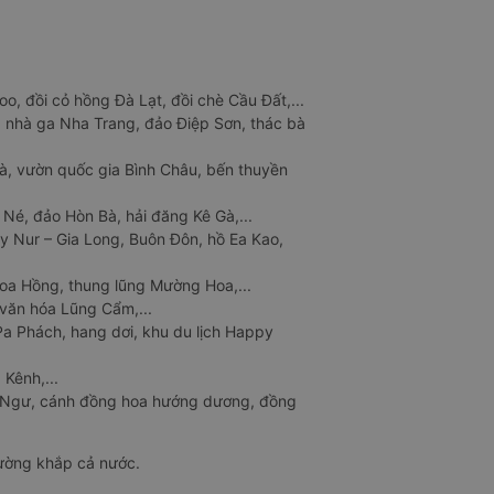
o, đồi cỏ hồng Đà Lạt, đồi chè Cầu Đất,...
 nhà ga Nha Trang, đảo Điệp Sơn, thác bà
à, vườn quốc gia Bình Châu, bến thuyền
 Né, đảo Hòn Bà, hải đăng Kê Gà,...
y Nur – Gia Long, Buôn Đôn, hồ Ea Kao,
Hoa Hồng, thung lũng Mường Hoa,...
văn hóa Lũng Cẩm,...
a Phách, hang dơi, khu du lịch Happy
 Kênh,...
n Ngư, cánh đồng hoa hướng dương, đồng
đường khắp cả nước.