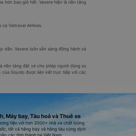
óa hơn bao giờ hết. Vexere hiện là nền tảng
 và Vietravel Airlines.
hấp dẫn. Vexere luôn sẵn sàng đồng hành và
 là nền tảng đặt vé cho phép người dùng so
 của Goyolo được liên kết trực tiếp với các
h, Máy bay, Tàu hoả và Thuê xe
ương tiện với hơn 3000+ nhà xe chất lượng
ốc, tất cả hãng bay và hãng tàu cùng dịch
hắp các tỉnh thành tại Việt Nam.