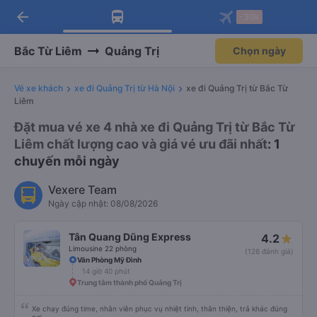
arrow_back
Tải app Vexere ngay!
Tải app Vexere
-30k
Mở app
Mở app
Nhận ưu đãi thành viên độc
-30k/ghế khi đặt vé máy bay qua
quyền
app
Bắc Từ Liêm
Quảng Trị
Chọn ngày
Vé xe khách
xe đi Quảng Trị từ Hà Nội
xe đi Quảng Trị từ Bắc Từ
Liêm
Đặt mua vé xe 4 nhà xe đi Quảng Trị từ Bắc Từ
Liêm chất lượng cao và giá vé ưu đãi nhất
: 1
chuyến mỗi ngày
Vexere Team
Ngày cập nhật: 08/08/2026
Tân Quang Dũng Express
4.2
Limousine 22 phòng
(126 đánh giá)
Văn Phòng Mỹ Đình
14 giờ 40 phút
Trung tâm thành phố Quảng Trị
Xe chạy đúng time, nhân viên phục vụ nhiệt tình, thân thiện, trả khác đúng