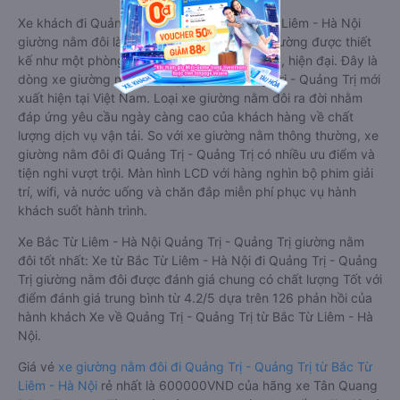
Xe khách đi Quảng Trị - Quảng Trị từ Bắc Từ Liêm - Hà Nội
giường nằm đôi là loại xe đặc biệt. Với mỗi giường được thiết
kế như một phòng ngủ khách sạn sang trọng, hiện đại. Đây là
dòng xe giường nằm cho cặp đôi đi Quảng Trị - Quảng Trị mới
xuất hiện tại Việt Nam. Loại xe giường nằm đôi ra đời nhằm
đáp ứng yêu cầu ngày càng cao của khách hàng về chất
lượng dịch vụ vận tải. So với xe giường nằm thông thường, xe
giường nằm đôi đi Quảng Trị - Quảng Trị có nhiều ưu điểm và
tiện nghi vượt trội. Màn hình LCD với hàng nghìn bộ phim giải
trí, wifi, và nước uống và chăn đắp miễn phí phục vụ hành
khách suốt hành trình.
Xe Bắc Từ Liêm - Hà Nội Quảng Trị - Quảng Trị giường nằm
đôi tốt nhất: Xe từ Bắc Từ Liêm - Hà Nội đi Quảng Trị - Quảng
Trị giường nằm đôi được đánh giá chung có chất lượng Tốt với
điểm đánh giá trung bình từ 4.2/5 dựa trên 126 phản hồi của
hành khách Xe về Quảng Trị - Quảng Trị từ Bắc Từ Liêm - Hà
Nội.
Giá vé
xe giường nằm đôi đi Quảng Trị - Quảng Trị từ Bắc Từ
Liêm - Hà Nội
rẻ nhất là 600000VND của hãng xe Tân Quang