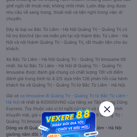
ghế ngồi rất thoải mái, không nhồi nhét. Luôn đáp ứng được
nhu cầu về sang trọng, thoải mái và tiện nghi trong việc di
chuyển.
Đây là loại xe Bắc Từ Liêm - Hà Nội Quảng Trị - Quảng Trị có
hỗ trợ đón/trả tận nơi miễn phí tại nội thành Bắc Từ Liêm - Hà
Nội và nội thành Quảng Trị - Quảng Trị, rất thuận tiện cho du
khách.
Xe Bắc Từ Liêm - Hà Nội Quảng Trị - Quảng Trị limousine tốt
nhất: Xe từ Bắc Từ Liêm - Hà Nội đi Quảng Trị - Quảng Trị
limousine được đánh giá chung có chất lượng Tốt với điểm
đánh giá trung bình từ 4.2/5 dựa trên 126 phản hồi của hành
khách Xe về Quảng Trị - Quảng Trị từ Bắc Từ Liêm - Hà Nội.
Giá vé
xe limousine đi Quảng Trị - Quảng Trị từ Bắc Từ Liêm -
Hà Nội
rẻ nhất là 600000VND của hãng xe Tân Quang Dũng
Express. Tùy thuộc vào vị trí ngồi của bạn và chương trình
khuyến mãi, giá vé Xe Bắc Từ Liêm - Hà Nội đi Quảng Trị -
Quảng Trị limousine này có thể sẽ rẻ hơn
Dòng xe đi Quảng Trị - Quảng Trị từ Bắc Từ Liêm - Hà Nội
giường nằm đôi: Riêng tư, đầy đủ tiện nghi