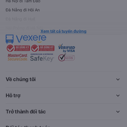
Hà Nội đi Tam Đảo
Đà Nẵng đi Hội An
Đà Nẵng đi Huế
Hải Phòng đi Hà Nội
Xem tất cả tuyến đường
keyboard_arrow_down
Về chúng tôi
keyboard_arrow_down
Hỗ trợ
keyboard_arrow_down
Trở thành đối tác