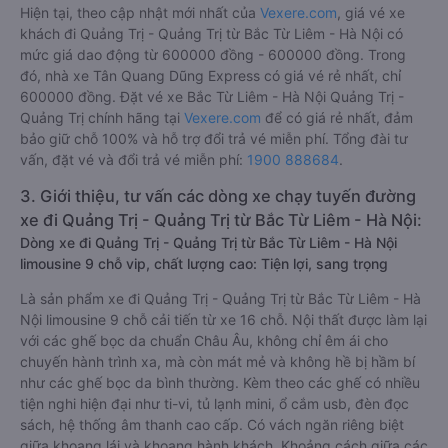
Hiện tại, theo cập nhật mới nhất của
Vexere.com
, giá vé xe
khách đi Quảng Trị - Quảng Trị từ Bắc Từ Liêm - Hà Nội có
mức giá dao động từ 600000 đồng - 600000 đồng. Trong
đó, nhà xe Tân Quang Dũng Express có giá vé rẻ nhất, chỉ
600000 đồng. Đặt vé xe Bắc Từ Liêm - Hà Nội Quảng Trị -
Quảng Trị chính hãng tại
Vexere.com
để có giá rẻ nhất, đảm
bảo giữ chỗ 100% và hỗ trợ đổi trả vé miễn phí. Tổng đài tư
vấn, đặt vé và đổi trả vé miễn phí:
1900 888684
.
3. Giới thiệu, tư vấn các dòng xe chạy tuyến đường
xe đi Quảng Trị - Quảng Trị từ Bắc Từ Liêm - Hà Nội:
Dòng xe đi Quảng Trị - Quảng Trị từ Bắc Từ Liêm - Hà Nội
limousine 9 chỗ vip, chất lượng cao: Tiện lợi, sang trọng
Là sản phẩm xe đi Quảng Trị - Quảng Trị từ Bắc Từ Liêm - Hà
Nội limousine 9 chỗ cải tiến từ xe 16 chỗ. Nội thất được làm lại
với các ghế bọc da chuẩn Châu Âu, không chỉ êm ái cho
chuyến hành trình xa, mà còn mát mẻ và không hề bị hầm bí
như các ghế bọc da bình thường. Kèm theo các ghế có nhiều
tiện nghi hiện đại như ti-vi, tủ lạnh mini, ổ cắm usb, đèn đọc
sách, hệ thống âm thanh cao cấp. Có vách ngăn riêng biệt
giữa khoang lái và khoang hành khách. Khoảng cách giữa các