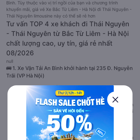
Bình. Tùy thuộc vào vị trí ngồi của bạn và chương trình
khuyến mãi, giá vé Xe Bắc Từ Liêm - Hà Nội đi Thái Nguyên -
Thái Nguyên limousine này có thể sẽ rẻ hơn
Tư vấn TOP 4 xe khách đi Thái Nguyên
- Thái Nguyên từ Bắc Từ Liêm - Hà Nội
chất lượng cao, uy tín, giá rẻ nhất
08/2026
null
🚌 1. Xe Vận Tải An Bình khởi hành tại 235 Đ. Nguyễn
Trãi (VP Hà Nội)
a. Giới thiệu xe Vận Tải An Bình
Với cam kết mang đến sự an toàn và thoải mái cho mọi
hành khách, Vận Tải An Bình đã trở thành lựa chọn ưu tiên
hàng đầu của nhiều khách hàng trên tuyến đường đi Thái
Nguyên - Thái Nguyên từ Bắc Từ Liêm - Hà Nội . Bên
cạnh dàn xe chất lượng cao, hãng xe Vận Tải An Bình đi
Thái Nguyên - Thái Nguyên từ Bắc Từ Liêm - Hà Nội còn
sở hữu đội ngũ tài xế chuyên nghiệp, giàu kinh nghiệm và