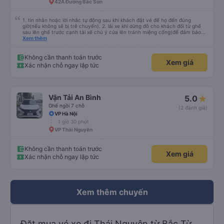
42A Đường Bắc Sơn
1. tin nhắn hoặc lời nhắc tự động sau khi khách đặt vé để họ đến đúng
giờ(nếu không sẽ bị trễ chuyến). 2. lái xe khi dừng đỗ cho khách đổi từ ghế
sau lên ghế trước cạnh tài xế chú ý cửa lên tránh miệng cống(để đảm bảo
an toàn cho khách- tại HN: miệng cống bằng sắt chữ nhật dạng ô lưới, cửa
Xem thêm
miệng cống còn kết nối với vỉa hè tương đương 1 viên gạch lát viền vỉa hè
50-60cm. 3. Thái độ và tay nghề tài xế tốt. Bác tài đã cố gắng để về đến
Tng kịp 20h, để khách nối chuyến Xe 11 chỗ nên thoáng đãng.
Không cần thanh toán trước
Xem giá
Xác nhận chỗ ngay lập tức
Vận Tải An Bình
5.0
Ghế ngồi 7 chỗ
(2 đánh giá)
VP Hà Nội
1 giờ 30 phút
VP Thái Nguyên
Không cần thanh toán trước
Xem giá
Xác nhận chỗ ngay lập tức
Xem thêm chuyến
Đặt mua vé xe đi Thái Nguyên từ Bắc Từ