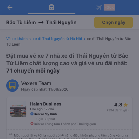
arrow_back
Tải app Vexere ngay!
Tải app Vexere
-30k
Mở app
Mở app
Nhận ưu đãi thành viên độc
-30k/ghế khi đặt vé máy bay qua
quyền
app
Bắc Từ Liêm
Thái Nguyên
Chọn ngày
Vé xe khách
xe đi Thái Nguyên từ Hà Nội
xe đi Thái Nguyên từ Bắc
Từ Liêm
Đặt mua vé xe 7 nhà xe đi Thái Nguyên từ Bắc
Từ Liêm chất lượng cao và giá vé ưu đãi nhất
:
71 chuyến mỗi ngày
Vexere Team
Ngày cập nhật: 11/08/2026
Halan Buslines
4.8
Ghế ngồi 12 chỗ
(394 đánh giá)
Bến xe Mỹ Đình
1 giờ 30 phút
Bến xe Trung tâm Thành phố Thái Nguyên
Một người lái xe tốt là người có kỹ năng điều khiển phương tiện vững vàng và