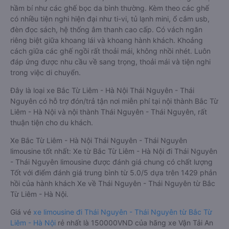
hầm bí như các ghế bọc da bình thường. Kèm theo các ghế
có nhiều tiện nghi hiện đại như ti-vi, tủ lạnh mini, ổ cắm usb,
đèn đọc sách, hệ thống âm thanh cao cấp. Có vách ngăn
riêng biệt giữa khoang lái và khoang hành khách. Khoảng
cách giữa các ghế ngồi rất thoải mái, không nhồi nhét. Luôn
đáp ứng được nhu cầu về sang trọng, thoải mái và tiện nghi
trong việc di chuyển.
Đây là loại xe Bắc Từ Liêm - Hà Nội Thái Nguyên - Thái
Nguyên có hỗ trợ đón/trả tận nơi miễn phí tại nội thành Bắc Từ
Liêm - Hà Nội và nội thành Thái Nguyên - Thái Nguyên, rất
thuận tiện cho du khách.
Xe Bắc Từ Liêm - Hà Nội Thái Nguyên - Thái Nguyên
limousine tốt nhất: Xe từ Bắc Từ Liêm - Hà Nội đi Thái Nguyên
- Thái Nguyên limousine được đánh giá chung có chất lượng
Tốt với điểm đánh giá trung bình từ 5.0/5 dựa trên 1429 phản
hồi của hành khách Xe về Thái Nguyên - Thái Nguyên từ Bắc
Từ Liêm - Hà Nội.
Giá vé
xe limousine đi Thái Nguyên - Thái Nguyên từ Bắc Từ
Liêm - Hà Nội
rẻ nhất là 150000VND của hãng xe Vận Tải An