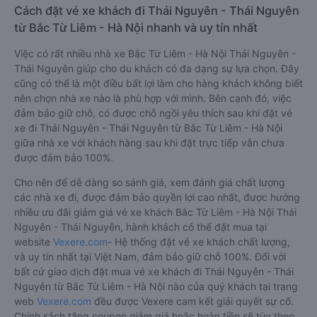
Cách đặt vé xe khách đi Thái Nguyên - Thái Nguyên
từ Bắc Từ Liêm - Hà Nội nhanh và uy tín nhất
Việc có rất nhiều nhà xe Bắc Từ Liêm - Hà Nội Thái Nguyên -
Thái Nguyên giúp cho du khách có đa dạng sự lựa chọn. Đây
cũng có thể là một điều bất lợi làm cho hàng khách không biết
nên chọn nhà xe nào là phù hợp với mình. Bên cạnh đó, việc
đảm bảo giữ chỗ, có được chỗ ngồi yêu thích sau khi đặt vé
xe đi Thái Nguyên - Thái Nguyên từ Bắc Từ Liêm - Hà Nội
giữa nhà xe với khách hàng sau khi đặt trực tiếp vẫn chưa
được đảm bảo 100%.
Cho nên để dễ dàng so sánh giá, xem đánh giá chất lượng
các nhà xe đi, được đảm bảo quyền lợi cao nhất, được hưởng
nhiều ưu đãi giảm giá vé xe khách Bắc Từ Liêm - Hà Nội Thái
Nguyên - Thái Nguyên, hành khách có thể đặt mua tại
website
Vexere.com
- Hệ thống đặt vé xe khách chất lượng,
và uy tín nhất tại Việt Nam, đảm bảo giữ chỗ 100%. Đối với
bất cứ giao dịch đặt mua vé xe khách đi Thái Nguyên - Thái
Nguyên từ Bắc Từ Liêm - Hà Nội nào của quý khách tại trang
web
Vexere.com
đều được Vexere cam kết giải quyết sự cố.
Chính sách tặng coupon giảm giá hoặc hoàn tiền sẽ tùy theo