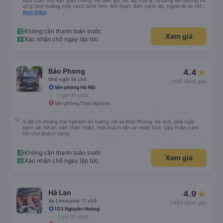
luôn tuân thủ luật giao thông. Họ biết giữ tốc độ hợp lý, đi đúng làn đường và
xử lý tình huống một cách bình tĩnh, linh hoạt. Bên cạnh đó, người lái xe tốt
còn có ý thức trách nhiệm cao, không sử dụng rượu bia hay điện thoại khi
Xem thêm
đang điều khiển xe. Họ luôn nhường nhịn, tôn trọng người tham gia giao
thông khác và đặt an toàn lên hàng đầu. Vì vậy, lái xe tốt không chỉ là kỹ
năng mà còn là văn hóa và ý thức của mỗi người.
Không cần thanh toán trước
Xem giá
Xác nhận chỗ ngay lập tức
Bảo Phong
4.4
Ghế ngồi 16 chỗ
(455 đánh giá)
Văn phòng Hà Nội
1 giờ 45 phút
Văn phòng Thái Nguyên
ôi đã có những trải nghiệm ấn tượng với xe Bảo Phong. Xe mới, ghế ngồi
sạch sẽ. Nhân viên thân thiện, mời khách lên xe nhiệt tình. Gây thiện cảm
tốt cho khách hàng
Không cần thanh toán trước
Xem giá
Xác nhận chỗ ngay lập tức
Hà Lan
4.9
Xe Limousine 11 chỗ
(1433 đánh giá)
103 Nguyễn Hoàng
1 giờ 50 phút