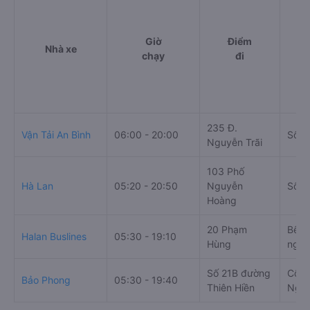
Giờ
Điểm
Nhà xe
chạy
đi
235 Đ.
Vận Tải An Bình
06:00 - 20:00
Số 4
Nguyễn Trãi
103 Phố
Hà Lan
05:20 - 20:50
Nguyễn
Số 4
Hoàng
20 Phạm
Bến 
Halan Buslines
05:30 - 19:10
Hùng
ngõ 
Số 21B đường
Cổng
Bảo Phong
05:30 - 19:40
Thiên Hiền
Ngõ 