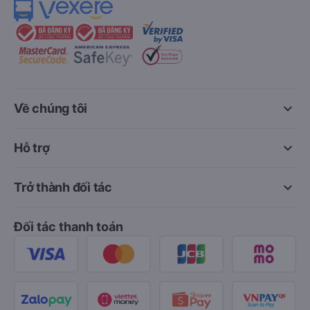
keyboard_arrow_down
Về chúng tôi
keyboard_arrow_down
Hỗ trợ
keyboard_arrow_down
Trở thành đối tác
Đối tác thanh toán