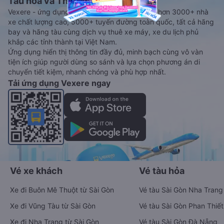
Tàu hoả và Thuê xe
Vexere - ứng dụng đặt vé đa phương tiện với hơn 3000+ nhà
xe chất lượng cao, 5000+ tuyến đường toàn quốc, tất cả hãng
bay và hãng tàu cùng dịch vụ thuê xe máy, xe du lịch phủ
khắp các tỉnh thành tại Việt Nam.
Ứng dụng hiển thị thông tin đầy đủ, minh bạch cùng vô vàn
tiện ích giúp người dùng so sánh và lựa chọn phương án di
chuyển tiết kiệm, nhanh chóng và phù hợp nhất.
Tải ứng dụng Vexere ngay
Vé xe khách
Vé tàu hỏa
Xe đi Buôn Mê Thuột từ Sài Gòn
Vé tàu Sài Gòn Nha Trang
Xe đi Vũng Tàu từ Sài Gòn
Vé tàu Sài Gòn Phan Thiết
Xe đi Nha Trang từ Sài Gòn
Vé tàu Sài Gòn Đà Nẵng