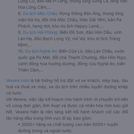
Lũng Cú, đèo Mã Pí Lèng, thung lũng Sủng Là, làng văn
hóa Lũng Cẩm,...
8.
Du lịch Mộc Châu:
Rừng thông Bản Áng, thung lũng
mận Nà Ka, đồi chè Mộc Châu, thác Dải Yếm, bản Pa
Phách, hang dơi, khu du lịch Happy Land,...
9.
Du lịch Hải Phòng:
Biển Đồ Sơn, đảo Hòn Dấu, vịnh
Lan Hạ, đảo Bạch Long Vỹ, núi Voi, khu di tích Tràng
Kênh,...
10.
Du lịch Nghệ An:
Biển Cửa Lò, đảo Lan Châu, vườn
quốc gia Pù Mát, đồi chè Thanh Chương, đảo Hòn Ngư,
cánh đồng hoa hướng dương, đồng cừu Nghệ An, biển
Thiên Cầm,...
Vexere.com
là hệ thống hỗ trợ đặt vé xe khách, máy bay, tàu
hoả và thuê xe máy, xe du lịch trên nhiều tuyến đường khắp
cả nước.
Với Vexere, việc lập kế hoạch cho hành trình di chuyển trở nên
vô cùng đơn giản, linh hoạt và được cá nhân hóa hơn bao giờ
hết. Vexere hiện là nền tảng kết nối hành khách với các đối
tác hàng đầu trong lĩnh vực đi lại, bao gồm:
• 2000+ hãng xe chất lượng cao trên 5000+ tuyến
đường trong và ngoài nước.