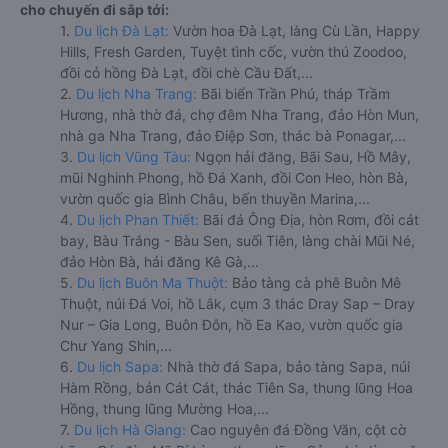
cho chuyến đi sắp tới:
1.
Du lịch Đà Lạt:
Vườn hoa Đà Lạt, làng Cù Lần, Happy
Hills, Fresh Garden, Tuyệt tình cốc, vườn thú Zoodoo,
đồi cỏ hồng Đà Lạt, đồi chè Cầu Đất,...
2.
Du lịch Nha Trang:
Bãi biển Trần Phú, tháp Trầm
Hương, nhà thờ đá, chợ đêm Nha Trang, đảo Hòn Mun,
nhà ga Nha Trang, đảo Điệp Sơn, thác bà Ponagar,...
3.
Du lịch Vũng Tàu:
Ngọn hải đăng, Bãi Sau, Hồ Mây,
mũi Nghinh Phong, hồ Đá Xanh, đồi Con Heo, hòn Bà,
vườn quốc gia Bình Châu, bến thuyền Marina,...
4.
Du lịch Phan Thiết:
Bãi đá Ông Địa, hòn Rơm, đồi cát
bay, Bàu Trắng - Bàu Sen, suối Tiên, làng chài Mũi Né,
đảo Hòn Bà, hải đăng Kê Gà,...
5.
Du lịch Buôn Ma Thuột:
Bảo tàng cà phê Buôn Mê
Thuột, núi Đá Voi, hồ Lắk, cụm 3 thác Dray Sap – Dray
Nur – Gia Long, Buôn Đôn, hồ Ea Kao, vườn quốc gia
Chư Yang Shin,...
6.
Du lịch Sapa:
Nhà thờ đá Sapa, bảo tàng Sapa, núi
Hàm Rồng, bản Cát Cát, thác Tiên Sa, thung lũng Hoa
Hồng, thung lũng Mường Hoa,...
7.
Du lịch Hà Giang:
Cao nguyên đá Đồng Văn, cột cờ