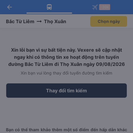
arrow_back
Tải app Vexere ngay!
Tải app Vexere
-30k
Mở app
Mở app
Nhận ưu đãi thành viên độc
-30k/ghế khi đặt vé máy bay qua
quyền
app
Bắc Từ Liêm
Thọ Xuân
Chọn ngày
Xin lỗi bạn vì sự bất tiện này. Vexere sẽ cập nhật
ngay khi có thông tin xe hoạt động trên tuyến
đường Bắc Từ Liêm đi Thọ Xuân ngày 09/08/2026
Xin bạn vui lòng thay đổi tuyến đường tìm kiếm
Thay đổi tìm kiếm
Bạn có thể tham khảo thêm một số điểm đến hấp dẫn khác