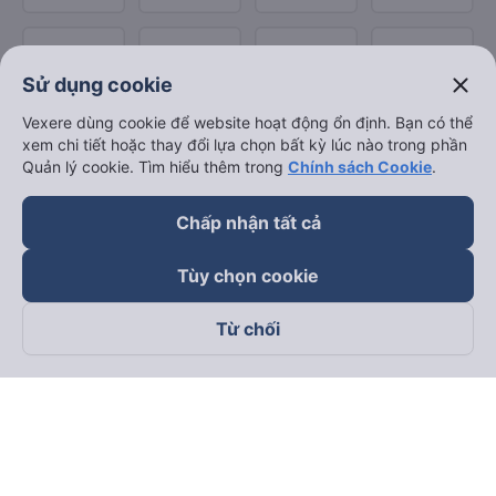
close
Sử dụng cookie
Vexere dùng cookie để website hoạt động ổn định. Bạn có thể
xem chi tiết hoặc thay đổi lựa chọn bất kỳ lúc nào trong phần
Quản lý cookie. Tìm hiểu thêm trong
Chính sách Cookie
.
Chấp nhận tất cả
Tùy chọn cookie
Từ chối
Theo dõi chúng tôi trên
Facebook
Tiktok
Youtube
Công ty TNHH Thương Mại Dịch Vụ Vexere