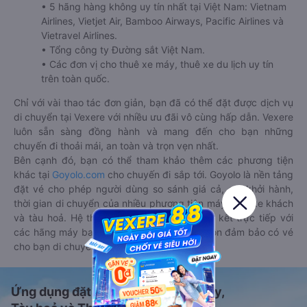
• 5 hãng hàng không uy tín nhất tại Việt Nam: Vietnam
Airlines, Vietjet Air, Bamboo Airways, Pacific Airlines và
Vietravel Airlines.
• Tổng công ty Đường sắt Việt Nam.
• Các đơn vị cho thuê xe máy, thuê xe du lịch uy tín
trên toàn quốc.
Chỉ với vài thao tác đơn giản, bạn đã có thể đặt được dịch vụ
di chuyển tại Vexere với nhiều ưu đãi vô cùng hấp dẫn. Vexere
luôn sẵn sàng đồng hành và mang đến cho bạn những
chuyến đi thoải mái, an toàn và trọn vẹn nhất.
Bên cạnh đó, bạn có thể tham khảo thêm các phương tiện
khác tại
Goyolo.com
cho chuyến đi sắp tới. Goyolo là nền tảng
đặt vé cho phép người dùng so sánh giá cả, giờ khởi hành,
thời gian di chuyển của nhiều phương tiện máy bay, xe khách
và tàu hoả. Hệ thống của Goyolo được liên kết trực tiếp với
các hãng máy bay, xe khách và tàu hoả, luôn đảm bảo có vé
cho bạn di chuyển.
Ứng dụng đặt vé Xe khách, Máy bay,