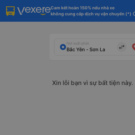
Cam kết hoàn 150% nếu nhà xe

không cung cấp dịch vụ vận chuyển (*)
in
Nơi xuất phát
import_export
Xin lỗi bạn vì sự bất tiện này