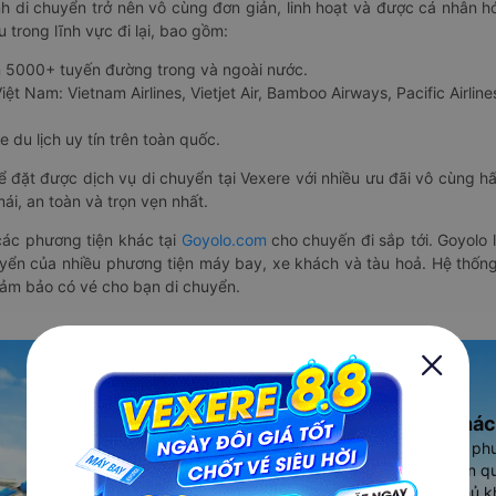
nh di chuyển trở nên vô cùng đơn giản, linh hoạt và được cá nhân h
 trong lĩnh vực đi lại, bao gồm:
n 5000+ tuyến đường trong và ngoài nước.
ệt Nam: Vietnam Airlines, Vietjet Air, Bamboo Airways, Pacific Airlines
 du lịch uy tín trên toàn quốc.
thể đặt được dịch vụ di chuyển tại Vexere với nhiều ưu đãi vô cùng 
i, an toàn và trọn vẹn nhất.
ác phương tiện khác tại
Goyolo.com
cho chuyến đi sắp tới. Goyolo
huyển của nhiều phương tiện máy bay, xe khách và tàu hoả. Hệ thống
đảm bảo có vé cho bạn di chuyển.
Ứng dụng đặt vé Xe khác
Vexere - ứng dụng đặt vé đa ph
cao, 5000+ tuyến đường toàn qu
vụ thuê xe máy, xe du lịch phủ k