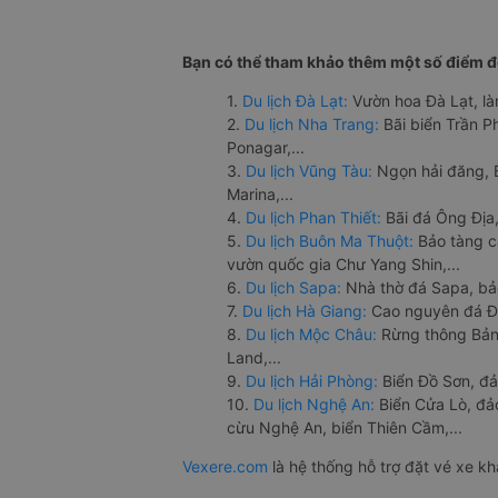
Bạn có thể tham khảo thêm một số điểm đế
1.
Du lịch Đà Lạt:
Vườn hoa Đà Lạt, là
2.
Du lịch Nha Trang:
Bãi biển Trần 
Ponagar,...
3.
Du lịch Vũng Tàu:
Ngọn hải đăng, 
Marina,...
4.
Du lịch Phan Thiết:
Bãi đá Ông Địa,
5.
Du lịch Buôn Ma Thuột:
Bảo tàng c
vườn quốc gia Chư Yang Shin,...
6.
Du lịch Sapa:
Nhà thờ đá Sapa, bả
7.
Du lịch Hà Giang:
Cao nguyên đá Đồ
8.
Du lịch Mộc Châu:
Rừng thông Bản 
Land,...
9.
Du lịch Hải Phòng:
Biển Đồ Sơn, đả
10.
Du lịch Nghệ An:
Biển Cửa Lò, đ
cừu Nghệ An, biển Thiên Cầm,...
Vexere.com
là hệ thống hỗ trợ đặt vé xe k