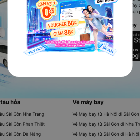
Ứng dụng hiển thị thông tin đầy 
người dùng so sánh và lựa chọn 
chóng và phù hợp nhất.
Tải ứng dụng Vexere ngay
 tàu hỏa
Vé máy bay
tàu Sài Gòn Nha Trang
Vé Máy bay từ Hà Nội đi Sài Gòn
tàu Sài Gòn Phan Thiết
Vé Máy bay từ Sài Gòn đi Nha T
tàu Sài Gòn Đà Nẵng
Vé Máy bay từ Sài Gòn đi Hà Nội