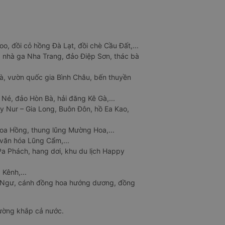
o, đồi cỏ hồng Đà Lạt, đồi chè Cầu Đất,...
 nhà ga Nha Trang, đảo Điệp Sơn, thác bà
à, vườn quốc gia Bình Châu, bến thuyền
 Né, đảo Hòn Bà, hải đăng Kê Gà,...
y Nur – Gia Long, Buôn Đôn, hồ Ea Kao,
Hoa Hồng, thung lũng Mường Hoa,...
văn hóa Lũng Cẩm,...
a Phách, hang dơi, khu du lịch Happy
 Kênh,...
n Ngư, cánh đồng hoa hướng dương, đồng
đường khắp cả nước.