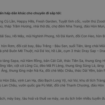
n hấp dẫn khác cho chuyến đi sắp tới:
ng Cù Lần, Happy Hills, Fresh Garden, Tuyệt tình cốc, vườn thú Zoodo
Phú, tháp Trầm Hương, nhà thờ đá, chợ đêm Nha Trang, đảo Hòn Mun,
Bãi Sau, Hồ Mây, mũi Nghinh Phong, hồ Đá Xanh, đồi Con Heo, hòn B
 hòn Rơm, đồi cát bay, Bàu Trắng - Bàu Sen, suối Tiên, làng chài Mũi
à phê Buôn Mê Thuột, núi Đá Voi, hồ Lắk, cụm 3 thác Dray Sap – Dra
o tàng Sapa, núi Hàm Rồng, bản Cát Cát, thác Tiên Sa, thung lũng 
ng Văn, cột cờ Lũng Cú, đèo Mã Pí Lèng, thung lũng Sủng Là, làng 
Áng, thung lũng mận Nà Ka, đồi chè Mộc Châu, thác Dải Yếm, bản P
o Hòn Dấu, vịnh Lan Hạ, đảo Bạch Long Vỹ, núi Voi, khu di tích Tràng
ảo Lan Châu, vườn quốc gia Pù Mát, đồi chè Thanh Chương, đảo Hò
hách, máy bay, tàu hoả và thuê xe máy, xe du lịch trên nhiều tuyến 