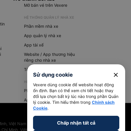
Mở bán vé trên Vexere
HỆ THỐNG QUẢN LÝ NHÀ XE
tin
Phần mềm nhà xe
App quản lý nhà xe
App tài xế
i
i
Website / App thương hiệu
riêng cho nhà xe
Tổng đài AI
close
Sử dụng cookie
HỆ THỐNG QUẢN LÝ HÀNG HOÁ
Vexere dùng cookie để website hoạt động
Phần mềm quản lý hàng hoá
ổn định. Bạn có thể xem chi tiết hoặc thay
đổi lựa chọn bất kỳ lúc nào trong phần Quản
App quản lý hàng hoá
lý cookie. Tìm hiểu thêm trong
Chính sách
Cookie
.
Chấp nhận tất cả
inh, Việt Nam
 Chí Minh, Việt Nam