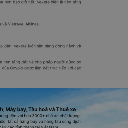
óa hơn bao giờ hết. Vexere hiện là nền tảng
 và Vietravel Airlines.
hấp dẫn. Vexere luôn sẵn sàng đồng hành và
 là nền tảng đặt vé cho phép người dùng so
 của Goyolo được liên kết trực tiếp với các
h, Máy bay, Tàu hoả và Thuê xe
ương tiện với hơn 3000+ nhà xe chất lượng
ốc, tất cả hãng bay và hãng tàu cùng dịch
hắp các tỉnh thành tại Việt Nam.