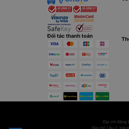
Đối tác thanh toán
Th
Địa chỉ đăng
Địa chỉ
:
Lầu 2, toà 