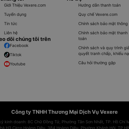
Giới Thiệu Vexere.com
Hướng dẫn thanh toán
Tuyển dụng
Quy chế Vexere.com
Tin tức
Chính sách bảo mật thông 
Liên hệ
Chính sách bảo mật thanh
eo dõi chúng tôi trên
toán
Facebook
Chính sách và quy trình giả
quyết tranh chấp, khiếu nạ
Tiktok
Câu hỏi thường gặp
Youtube
Công ty TNHH Thương Mại Dịch Vụ Vexere
 ký kinh doanh: 8C Chữ Đồng Tử, Phường Tân Sơn Nhất, TP. Hồ Chí M
nhà H3 Circo Hoàng Diệu, 384 Hoàng Diệu, Phường Khánh Hội, TP Hồ