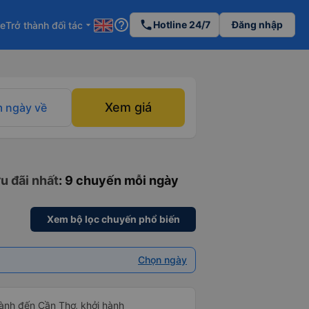
help_outline
phone
Hotline 24/7
Đăng nhập
re
Trở thành đối tác
arrow_drop_down
Xem giá
 ngày về
u đãi nhất
: 9 chuyến mỗi ngày
Xem bộ lọc chuyến phổ biến
Chọn ngày
ành đến Cần Thơ, khởi hành