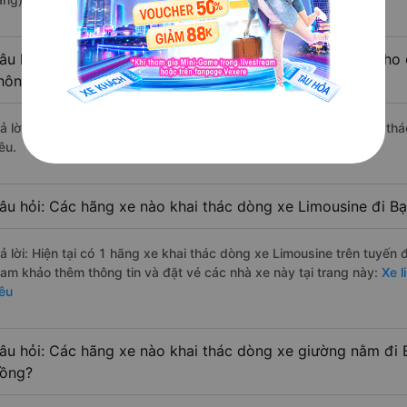
âu hỏi: Có loại xe Bảo Lâm - Lâm Đồng Bạc Liêu dành cho 
hông?
rả lời: Hiện tại chưa có nhà xe nào có loại xe giường nằm đôi khai 
êu.
âu hỏi: Các hãng xe nào khai thác dòng xe Limousine đi B
rả lời: Hiện tại có 1 hãng xe khai thác dòng xe Limousine trên tuyến
ham khảo thêm thông tin và đặt vé các nhà xe này tại trang này:
Xe l
iêu
âu hỏi: Các hãng xe nào khai thác dòng xe giường nằm đi 
ồng?