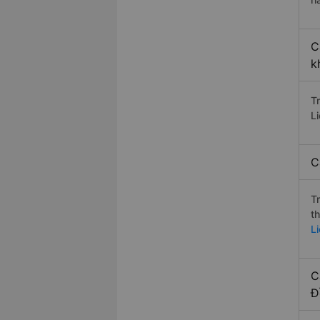
C
k
T
Li
C
T
t
L
C
Đ