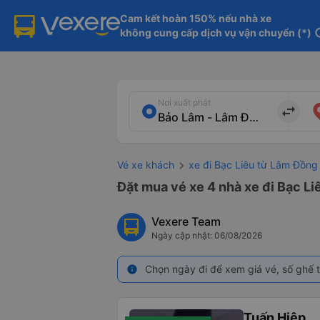
Cam kết hoàn 150% nếu nhà xe

không cung cấp dịch vụ vận chuyển (*)
in
Nơi xuất phát
import_export
Vé xe khách
xe đi Bạc Liêu từ Lâm Đồng
Đặt mua vé xe 4 nhà xe đi Bạc Li
Vexere Team
Ngày cập nhật: 06/08/2026
Chọn ngày đi để xem giá vé, số ghế t
info
Tuấn Hiệp