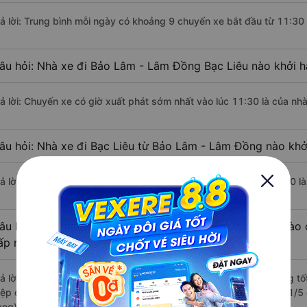
rả lời: Trung bình mỗi ngày có khoảng 9 chuyến xe bắt đầu từ 11:30
âu hỏi: Nhà xe đi Bảo Lâm - Lâm Đồng Bạc Liêu nào khởi 
rả lời: Chuyến xe có giờ xuất phát sớm nhất vào lúc 11:30 là của nh
âu hỏi: Nhà xe đi Bạc Liêu từ Bảo Lâm - Lâm Đồng nào khởi
rả lời: Chuyến xe có giờ xuất phát trễ (muộn) nhất là vào lúc 19:50 l
âu hỏi: Review xe đi Bạc Liêu từ Bảo Lâm - Lâm Đồng nào c
ấp nhất?
rả lời: Những hãng xe đi Bảo Lâm - Lâm Đồng Bạc Liêu chất lượng tốt
iệp đi Bạc Liêu từ Bảo Lâm - Lâm Đồng với điểm chất lượng là 4.1/
àng).