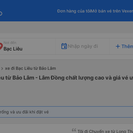
Đơn hàng của tôi
Mở bán vé trên Vexe
fo
Nơi đến
add
Nhập ngày đi
Thêm
xe đi Bạc Liêu từ Bảo Lâm
êu từ Bảo Lâm - Lâm Đồng chất lượng cao và giá vé ư
rống và ưu đãi khi đặt vé
Tôi đi Chuyến xe từ Long Th