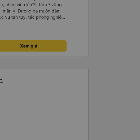
n, nhân viên lễ độ, tài xế vững
ục vụ tận tụy, tác phong nghiêm
 kim tiền vội vã. Xã hội loạn đạo.
thành, kính chúc nhà xe ngày một
Xem giá
ến