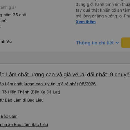
đúng giờ, hành trình êm thuậ
ánh giá)
tay quả thật khiến tôi an tâm, mãn ý. Đường xa muôn dặm
ng nằm 36 chỗ
mà lòng chẳng vướng lo. Ph
chỗ
cẩn, hiếm thấy giữa thời buổi
Xem thêm
t
Xin gửi lời tán dương chân 
hưng thịnh, vạn lộ bình an.”
anh Vũ
keyboard_arrow_down
Thông tin chi tiết
ảo Lâm chất lượng cao và giá vé ưu đãi nhất: 9 chuy
o Lâm chất lượng cao, uy tín, giá rẻ nhất 08/2026
01 Tô Hiến Thành (Bến Xe Đà Lạt)
từ Bảo Lâm đi Bạc Liêu
ừ Bảo Lâm
á nhà xe Bảo Lâm Bạc Liêu