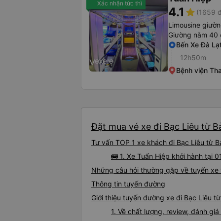
Xác nhận tức thì
4.1
star
(1659 đ
Limousine giườ
Giường nằm 40 
Bến Xe Đà Lạ
12h50m
Bệnh viện Th
Đặt mua vé xe đi Bạc Liêu từ B
Tư vấn TOP 1 xe khách đi Bạc Liêu từ Bả
🚌 1. Xe Tuấn Hiệp khởi hành tại 
Những câu hỏi thường gặp về tuyến xe 
Thông tin tuyến đường
Giới thiệu tuyến đường xe đi Bạc Liêu t
1. Về chất lượng, review, đánh gi