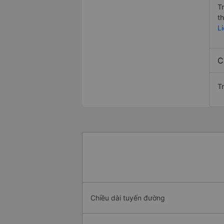
T
t
L
C
T
Chiều dài tuyến đường