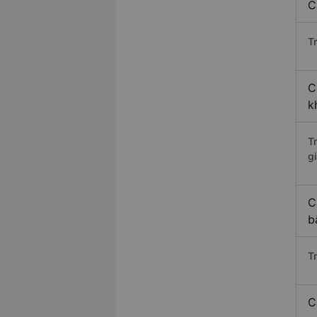
C
Tr
C
k
T
gi
C
b
T
C