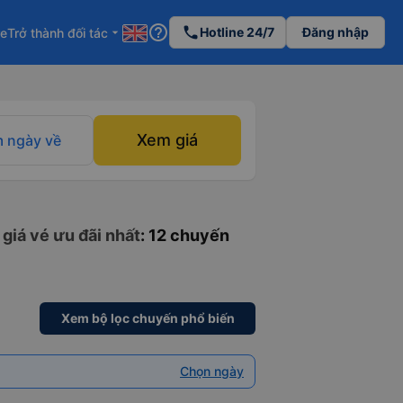
help_outline
phone
Hotline 24/7
Đăng nhập
re
Trở thành đối tác
arrow_drop_down
Xem giá
 ngày về
giá vé ưu đãi nhất
: 12 chuyến
Xem bộ lọc chuyến phổ biến
Chọn ngày