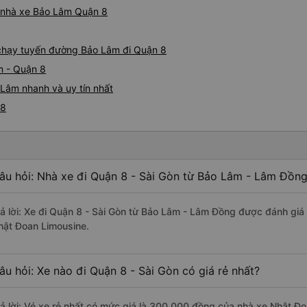
iá nhà xe Bảo Lâm Quận 8
e chạy tuyến đường Bảo Lâm đi Quận 8
m - Quận 8
Lâm nhanh và uy tín nhất
 8
âu hỏi: Nhà xe đi Quận 8 - Sài Gòn từ Bảo Lâm - Lâm Đồng
rả lời: Xe đi Quận 8 - Sài Gòn từ Bảo Lâm - Lâm Đồng được đánh giá 
hật Đoan Limousine.
âu hỏi: Xe nào đi Quận 8 - Sài Gòn có giá rẻ nhất?
rả lời: Vé xe rẻ nhất có mức giá là 300.000 đồng của nhà xe Nhật Đ