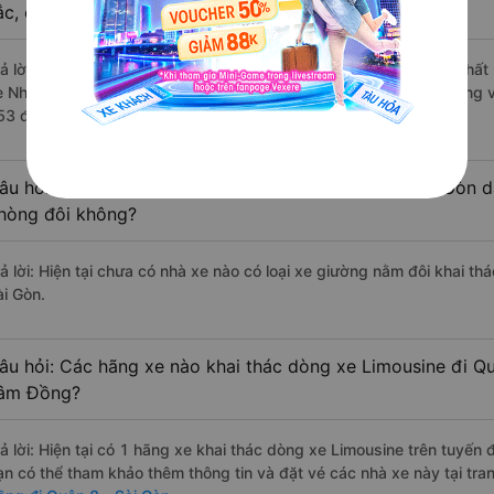
ắc, cao cấp nhất?
rả lời: Những hãng xe đi Bảo Lâm - Lâm Đồng Quận 8 - Sài Gòn chất l
e Nhật Đoan Limousine đi Quận 8 - Sài Gòn từ Bảo Lâm - Lâm Đồng vớ
53 đánh giá của khách hàng).
âu hỏi: Có loại xe Bảo Lâm - Lâm Đồng Quận 8 - Sài Gòn d
hòng đôi không?
rả lời: Hiện tại chưa có nhà xe nào có loại xe giường nằm đôi khai t
ài Gòn.
âu hỏi: Các hãng xe nào khai thác dòng xe Limousine đi Q
âm Đồng?
rả lời: Hiện tại có 1 hãng xe khai thác dòng xe Limousine trên tuyến
ạn có thể tham khảo thêm thông tin và đặt vé các nhà xe này tại tra