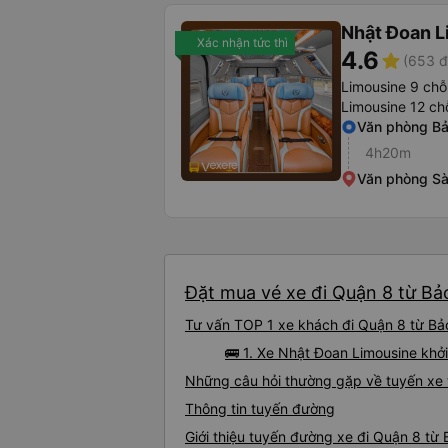
Nhật Đoan L
Xác nhận tức thì
4.6
star
(653 đ
Limousine 9 chỗ
Limousine 12 ch
Văn phòng Bả
4h20m
Văn phòng Sà
Đặt mua vé xe đi Quận 8 từ Bảo
Tư vấn TOP 1 xe khách đi Quận 8 từ Bảo
🚌 1. Xe Nhật Đoan Limousine khở
Những câu hỏi thường gặp về tuyến xe 
Thông tin tuyến đường
Giới thiệu tuyến đường xe đi Quận 8 từ