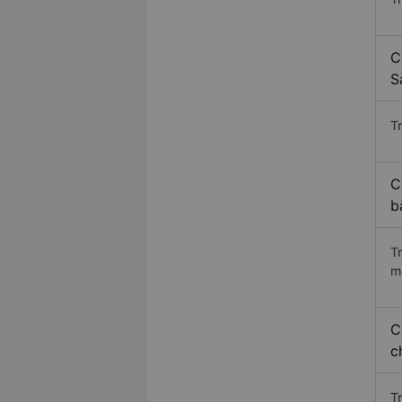
C
S
Tr
C
b
T
m
C
c
T