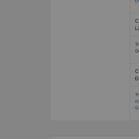
Đ
C
L
T
G
C
Đ
T
c
Q