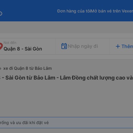
Đơn hàng của tôi
Mở bán vé trên Vexe
fo
Nơi đến
add
Nhập ngày đi
Thêm
xe đi Quận 8 từ Bảo Lâm
 - Sài Gòn từ Bảo Lâm - Lâm Đồng chất lượng cao và 
rống và ưu đãi khi đặt vé