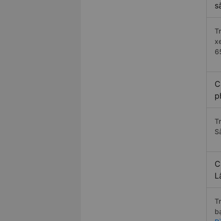
s
T
x
6
C
p
T
S
C
L
T
b