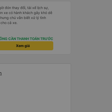
ờ đón thay đổi, tài xế lịch sự,
rên xe có hành khách gây khó dễ
nhưng chú vẫn biết xử lý tình
 cho cả xe.
ÔNG CẦN THANH TOÁN TRƯỚC
Xem giá
n