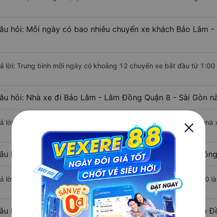
âu hỏi: Mỗi ngày có bao nhiêu chuyến xe khách Bảo Lâm -
rả lời: Trung bình mỗi ngày có khoảng 12 chuyến xe bắt đầu từ 1:00
âu hỏi: Nhà xe đi Bảo Lâm - Lâm Đồng Quận 8 - Sài Gòn n
rả lời: Chuyến xe có giờ xuất phát sớm nhất vào lúc 1:00 là của nhà
âu hỏi: Nhà xe đi Quận 8 - Sài Gòn từ Bảo Lâm - Lâm Đồng
rả lời: Chuyến xe có giờ xuất phát trễ (muộn) nhất là vào lúc 19:00 
âu hỏi: Review xe đi Quận 8 - Sài Gòn từ Bảo Lâm - Lâm Đồ