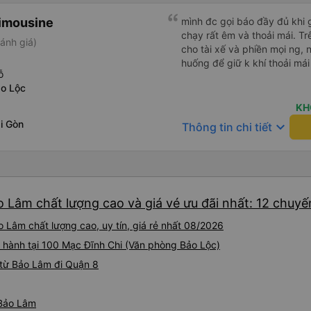
imousine
mình đc gọi báo đầy đủ khi gi
chạy rất êm và thoải mái. T
ánh giá)
cho tài xế và phiền mọi ng, 
huống để giữ k khí thoải mái
ỗ
o Lộc
KH
i Gòn
keyboard_arrow_down
Thông tin chi tiết
 Lâm chất lượng cao và giá vé ưu đãi nhất: 12 chuyế
 Lâm chất lượng cao, uy tín, giá rẻ nhất 08/2026
i hành tại 100 Mạc Đĩnh Chi (Văn phòng Bảo Lộc)
từ Bảo Lâm đi Quận 8
 Bảo Lâm