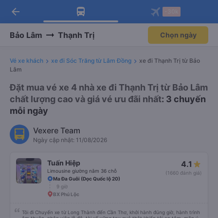
arrow_back
Tải app Vexere ngay!
Tải app Vexere
-30k
Mở app
Mở app
Nhận ưu đãi thành viên độc
-30k/ghế khi đặt vé máy bay qua
quyền
app
Bảo Lâm
Thạnh Trị
Chọn ngày
Vé xe khách
xe đi Sóc Trăng từ Lâm Đồng
xe đi Thạnh Trị từ Bảo
Lâm
Đặt mua vé xe 4 nhà xe đi Thạnh Trị từ Bảo Lâm
chất lượng cao và giá vé ưu đãi nhất
: 3 chuyến
mỗi ngày
Vexere Team
Ngày cập nhật: 11/08/2026
Tuấn Hiệp
4.1
Limousine giường nằm 36 chỗ
(1660 đánh giá)
Ma Đa Guôi (Dọc Quốc lộ 20)
9 giờ
BX Phú Lộc
Tôi đi Chuyến xe từ Long Thành đến Cần Thơ, khởi hành đúng giờ, hành trình