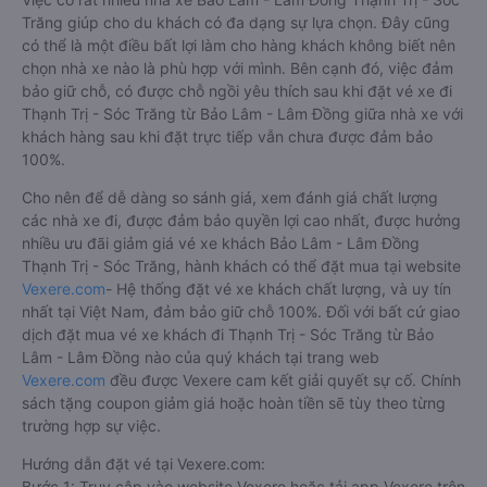
Trăng giúp cho du khách có đa dạng sự lựa chọn. Đây cũng
có thể là một điều bất lợi làm cho hàng khách không biết nên
chọn nhà xe nào là phù hợp với mình. Bên cạnh đó, việc đảm
bảo giữ chỗ, có được chỗ ngồi yêu thích sau khi đặt vé xe đi
Thạnh Trị - Sóc Trăng từ Bảo Lâm - Lâm Đồng giữa nhà xe với
khách hàng sau khi đặt trực tiếp vẫn chưa được đảm bảo
100%.
Cho nên để dễ dàng so sánh giá, xem đánh giá chất lượng
các nhà xe đi, được đảm bảo quyền lợi cao nhất, được hưởng
nhiều ưu đãi giảm giá vé xe khách Bảo Lâm - Lâm Đồng
Thạnh Trị - Sóc Trăng, hành khách có thể đặt mua tại website
Vexere.com
- Hệ thống đặt vé xe khách chất lượng, và uy tín
nhất tại Việt Nam, đảm bảo giữ chỗ 100%. Đối với bất cứ giao
dịch đặt mua vé xe khách đi Thạnh Trị - Sóc Trăng từ Bảo
Lâm - Lâm Đồng nào của quý khách tại trang web
Vexere.com
đều được Vexere cam kết giải quyết sự cố. Chính
sách tặng coupon giảm giá hoặc hoàn tiền sẽ tùy theo từng
trường hợp sự việc.
Hướng dẫn đặt vé tại Vexere.com:
Bước 1: Truy cập vào website Vexere hoặc tải app Vexere trên