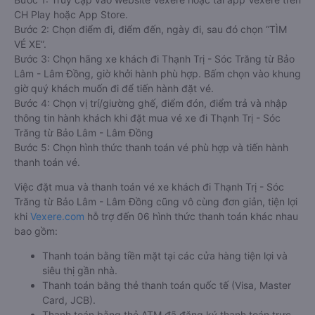
CH Play hoặc App Store.
Bước 2: Chọn điểm đi, điểm đến, ngày đi, sau đó chọn “TÌM
VÉ XE”.
Bước 3: Chọn hãng xe khách đi Thạnh Trị - Sóc Trăng từ Bảo
Lâm - Lâm Đồng, giờ khởi hành phù hợp. Bấm chọn vào khung
giờ quý khách muốn đi để tiến hành đặt vé.
Bước 4: Chọn vị trí/giường ghế, điểm đón, điểm trả và nhập
thông tin hành khách khi đặt mua vé xe đi Thạnh Trị - Sóc
Trăng từ Bảo Lâm - Lâm Đồng
Bước 5: Chọn hình thức thanh toán vé phù hợp và tiến hành
thanh toán vé.
Việc đặt mua và thanh toán vé xe khách đi Thạnh Trị - Sóc
Trăng từ Bảo Lâm - Lâm Đồng cũng vô cùng đơn giản, tiện lợi
khi
Vexere.com
hỗ trợ đến 06 hình thức thanh toán khác nhau
bao gồm:
Thanh toán bằng tiền mặt tại các cửa hàng tiện lợi và
siêu thị gần nhà.
Thanh toán bằng thẻ thanh toán quốc tế (Visa, Master
Card, JCB).
Thanh toán bằng thẻ ATM đã đăng ký thanh toán trực