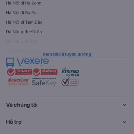
Hà Nội đi Hạ Long
Hà Nội đi Sa Pa
Hà Nội đi Tam Đảo
Đà Nẵng đi Hội An
Đà Nẵng đi Huế
Hải Phòng đi Hà Nội
Xem tất cả tuyến đường
keyboard_arrow_down
Về chúng tôi
keyboard_arrow_down
Hỗ trợ