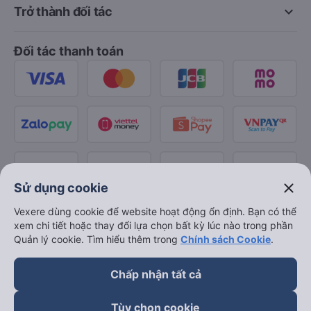
keyboard_arrow_down
Trở thành đối tác
Đối tác thanh toán
close
Sử dụng cookie
Vexere dùng cookie để website hoạt động ổn định. Bạn có thể
xem chi tiết hoặc thay đổi lựa chọn bất kỳ lúc nào trong phần
Quản lý cookie. Tìm hiểu thêm trong
Chính sách Cookie
.
Chấp nhận tất cả
Tùy chọn cookie