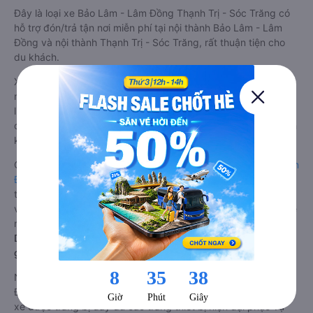
Đây là loại xe Bảo Lâm - Lâm Đồng Thạnh Trị - Sóc Trăng có
hỗ trợ đón/trả tận nơi miễn phí tại nội thành Bảo Lâm - Lâm
Đồng và nội thành Thạnh Trị - Sóc Trăng, rất thuận tiện cho
du khách.
Xe Bảo Lâm - Lâm Đồng Thạnh Trị - Sóc Trăng limousine tốt
nhất: Xe từ Bảo Lâm - Lâm Đồng đi Thạnh Trị - Sóc Trăng
limousine được đánh giá chung có chất lượng Tốt với điểm
đánh giá trung bình từ 4.1/5 dựa trên 1660 phản hồi của hành
khách Xe về Thạnh Trị - Sóc Trăng từ Bảo Lâm - Lâm Đồng.
Giá vé
xe limousine đi Thạnh Trị - Sóc Trăng từ Bảo Lâm - Lâm
Đồng
rẻ nhất là 440000VND của hãng xe Tuấn Hiệp. Tùy
thuộc vào vị trí ngồi của bạn và chương trình khuyến mãi, giá
vé Xe Bảo Lâm - Lâm Đồng đi Thạnh Trị - Sóc Trăng limousine
này có thể sẽ rẻ hơn
Dòng xe đi Thạnh Trị - Sóc Trăng từ Bảo Lâm - Lâm Đồng
giường nằm chất lượng cao: Thoải mái, giá cả tốt nhất
Những nhà xe đi Thạnh Trị - Sóc Trăng từ Bảo Lâm - Lâm
Đồng đều sở hữu những xe giường nằm chất lượng cao. Trên
xe được trang bị đầy đủ các trang thiết bị hiện đại phục vụ