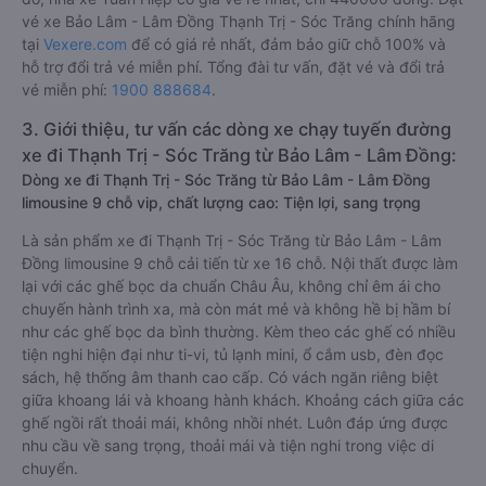
vé xe Bảo Lâm - Lâm Đồng Thạnh Trị - Sóc Trăng chính hãng
tại
Vexere.com
để có giá rẻ nhất, đảm bảo giữ chỗ 100% và
hỗ trợ đổi trả vé miễn phí. Tổng đài tư vấn, đặt vé và đổi trả
vé miễn phí:
1900 888684
.
3. Giới thiệu, tư vấn các dòng xe chạy tuyến đường
xe đi Thạnh Trị - Sóc Trăng từ Bảo Lâm - Lâm Đồng:
Dòng xe đi Thạnh Trị - Sóc Trăng từ Bảo Lâm - Lâm Đồng
limousine 9 chỗ vip, chất lượng cao: Tiện lợi, sang trọng
Là sản phẩm xe đi Thạnh Trị - Sóc Trăng từ Bảo Lâm - Lâm
Đồng limousine 9 chỗ cải tiến từ xe 16 chỗ. Nội thất được làm
lại với các ghế bọc da chuẩn Châu Âu, không chỉ êm ái cho
chuyến hành trình xa, mà còn mát mẻ và không hề bị hầm bí
như các ghế bọc da bình thường. Kèm theo các ghế có nhiều
tiện nghi hiện đại như ti-vi, tủ lạnh mini, ổ cắm usb, đèn đọc
sách, hệ thống âm thanh cao cấp. Có vách ngăn riêng biệt
giữa khoang lái và khoang hành khách. Khoảng cách giữa các
ghế ngồi rất thoải mái, không nhồi nhét. Luôn đáp ứng được
nhu cầu về sang trọng, thoải mái và tiện nghi trong việc di
chuyển.