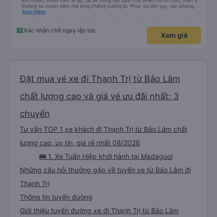
êm thuận, nhân viên lễ độ, tài xế vững tay quả thật khiến tôi an tâm, mãn ý.
Đường xa muôn dặm mà lòng chẳng vướng lo. Phục vụ tận tụy, tác phong
nghiêm cẩn, hiếm thấy giữa thời buổi kim tiền vội vã. Xã hội loạn đạo. Xin gửi
Xem thêm
lời tán dương chân thành, kính chúc nhà xe ngày một hưng thịnh, vạn lộ bình
an.”
Xác nhận chỗ ngay lập tức
Xem giá
Đặt mua vé xe đi Thạnh Trị từ Bảo Lâm
chất lượng cao và giá vé ưu đãi nhất: 3
chuyến
Tư vấn TOP 1 xe khách đi Thạnh Trị từ Bảo Lâm chất
lượng cao, uy tín, giá rẻ nhất 08/2026
🚌 1. Xe Tuấn Hiệp khởi hành tại Madaguoi
Những câu hỏi thường gặp về tuyến xe từ Bảo Lâm đi
Thạnh Trị
Thông tin tuyến đường
Giới thiệu tuyến đường xe đi Thạnh Trị từ Bảo Lâm