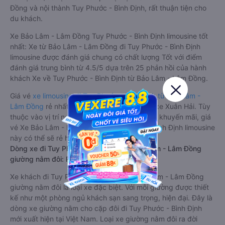
Đồng và nội thành Tuy Phước - Bình Định, rất thuận tiện cho
du khách.
Xe Bảo Lâm - Lâm Đồng Tuy Phước - Bình Định limousine tốt
nhất: Xe từ Bảo Lâm - Lâm Đồng đi Tuy Phước - Bình Định
limousine được đánh giá chung có chất lượng Tốt với điểm
đánh giá trung bình từ 4.5/5 dựa trên 25 phản hồi của hành
khách Xe về Tuy Phước - Bình Định từ Bảo Lâm - Lâm Đồng.
Giá vé
xe limousine đi Tuy Phước - Bình Định từ Bảo Lâm -
Lâm Đồng
rẻ nhất là 600000VND của hãng xe Xuân Hải. Tùy
thuộc vào vị trí ngồi của bạn và chương trình khuyến mãi, giá
vé Xe Bảo Lâm - Lâm Đồng đi Tuy Phước - Bình Định limousine
này có thể sẽ rẻ hơn
Dòng xe đi Tuy Phước - Bình Định từ Bảo Lâm - Lâm Đồng
giường nằm đôi: Riêng tư, đầy đủ tiện nghi
Xe khách đi Tuy Phước - Bình Định từ Bảo Lâm - Lâm Đồng
giường nằm đôi là loại xe đặc biệt. Với mỗi giường được thiết
kế như một phòng ngủ khách sạn sang trọng, hiện đại. Đây là
dòng xe giường nằm cho cặp đôi đi Tuy Phước - Bình Định
mới xuất hiện tại Việt Nam. Loại xe giường nằm đôi ra đời