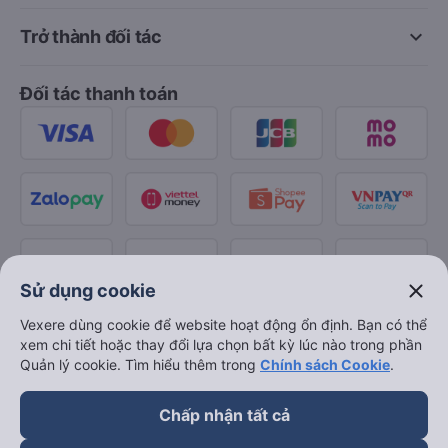
keyboard_arrow_down
Trở thành đối tác
Đối tác thanh toán
close
Sử dụng cookie
Vexere dùng cookie để website hoạt động ổn định. Bạn có thể
xem chi tiết hoặc thay đổi lựa chọn bất kỳ lúc nào trong phần
Quản lý cookie. Tìm hiểu thêm trong
Chính sách Cookie
.
Chấp nhận tất cả