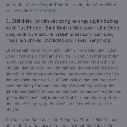
hỗ trợ đổi trả vé miễn phí. Tổng đài tư vấn, đặt vé và đổi trả
vé miễn phí:
1900 888684
.
3. Giới thiệu, tư vấn các dòng xe chạy tuyến đường
xe đi Tuy Phước - Bình Định từ Bảo Lâm - Lâm Đồng:
Dòng xe đi Tuy Phước - Bình Định từ Bảo Lâm - Lâm Đồng
limousine 9 chỗ vip, chất lượng cao: Tiện lợi, sang trọng
Là sản phẩm xe đi Tuy Phước - Bình Định từ Bảo Lâm - Lâm
Đồng limousine 9 chỗ cải tiến từ xe 16 chỗ. Nội thất được làm
lại với các ghế bọc da chuẩn Châu Âu, không chỉ êm ái cho
chuyến hành trình xa, mà còn mát mẻ và không hề bị hầm bí
như các ghế bọc da bình thường. Kèm theo các ghế có nhiều
tiện nghi hiện đại như ti-vi, tủ lạnh mini, ổ cắm usb, đèn đọc
sách, hệ thống âm thanh cao cấp. Có vách ngăn riêng biệt
giữa khoang lái và khoang hành khách. Khoảng cách giữa các
ghế ngồi rất thoải mái, không nhồi nhét. Luôn đáp ứng được
nhu cầu về sang trọng, thoải mái và tiện nghi trong việc di
chuyển.
Đây là loại xe Bảo Lâm - Lâm Đồng Tuy Phước - Bình Định có
hỗ trợ đón/trả tận nơi miễn phí tại nội thành Bảo Lâm - Lâm