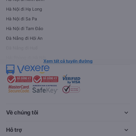
Hà Nội đi Hạ Long
Hà Nội đi Sa Pa
Hà Nội đi Tam Đảo
Đà Nẵng đi Hội An
Đà Nẵng đi Huế
Hải Phòng đi Hà Nội
Xem tất cả tuyến đường
keyboard_arrow_down
Về chúng tôi
keyboard_arrow_down
Hỗ trợ