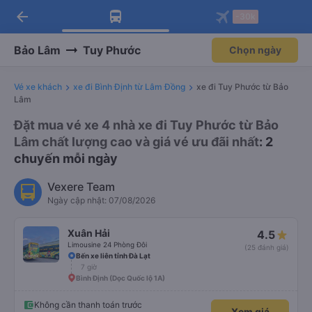
arrow_back
Tải app Vexere ngay!
Tải app Vexere
-30k
Mở app
Mở app
Nhận ưu đãi thành viên độc
-30k/ghế khi đặt vé máy bay qua
quyền
app
Bảo Lâm
Tuy Phước
Chọn ngày
Vé xe khách
xe đi Bình Định từ Lâm Đồng
xe đi Tuy Phước từ Bảo
Lâm
Đặt mua vé xe 4 nhà xe đi Tuy Phước từ Bảo
Lâm chất lượng cao và giá vé ưu đãi nhất
: 2
chuyến mỗi ngày
Vexere Team
Ngày cập nhật: 07/08/2026
Xuân Hải
4.5
Limousine 24 Phòng Đôi
(25 đánh giá)
Bến xe liên tỉnh Đà Lạt
7 giờ
Bình Định (Dọc Quốc lộ 1A)
Không cần thanh toán trước
Xem giá