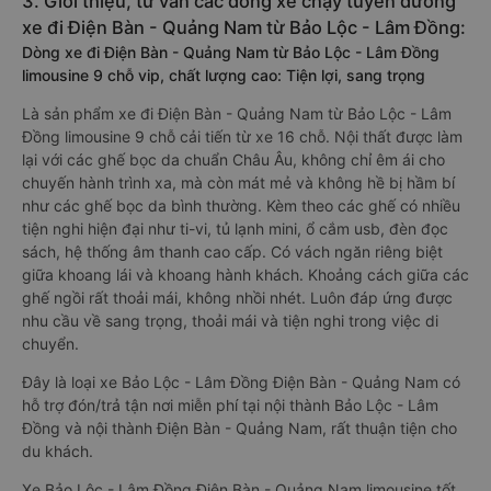
3. Giới thiệu, tư vấn các dòng xe chạy tuyến đường
xe đi Điện Bàn - Quảng Nam từ Bảo Lộc - Lâm Đồng:
Dòng xe đi Điện Bàn - Quảng Nam từ Bảo Lộc - Lâm Đồng
limousine 9 chỗ vip, chất lượng cao: Tiện lợi, sang trọng
Là sản phẩm xe đi Điện Bàn - Quảng Nam từ Bảo Lộc - Lâm
Đồng limousine 9 chỗ cải tiến từ xe 16 chỗ. Nội thất được làm
lại với các ghế bọc da chuẩn Châu Âu, không chỉ êm ái cho
chuyến hành trình xa, mà còn mát mẻ và không hề bị hầm bí
như các ghế bọc da bình thường. Kèm theo các ghế có nhiều
tiện nghi hiện đại như ti-vi, tủ lạnh mini, ổ cắm usb, đèn đọc
sách, hệ thống âm thanh cao cấp. Có vách ngăn riêng biệt
giữa khoang lái và khoang hành khách. Khoảng cách giữa các
ghế ngồi rất thoải mái, không nhồi nhét. Luôn đáp ứng được
nhu cầu về sang trọng, thoải mái và tiện nghi trong việc di
chuyển.
Đây là loại xe Bảo Lộc - Lâm Đồng Điện Bàn - Quảng Nam có
hỗ trợ đón/trả tận nơi miễn phí tại nội thành Bảo Lộc - Lâm
Đồng và nội thành Điện Bàn - Quảng Nam, rất thuận tiện cho
du khách.
Xe Bảo Lộc - Lâm Đồng Điện Bàn - Quảng Nam limousine tốt