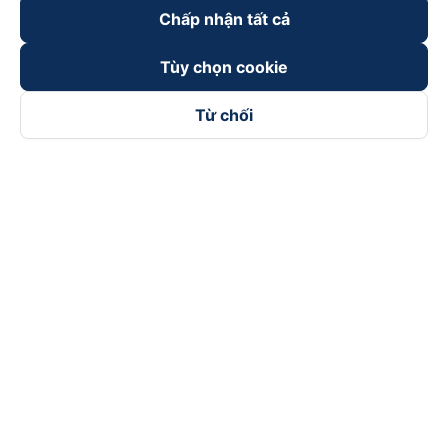
Chấp nhận tất cả
Tùy chọn cookie
Từ chối
Theo dõi chúng tôi trên
Facebook
Tiktok
Youtube
Công ty TNHH Thương Mại Dịch Vụ Vexere
Địa chỉ đăng ký kinh doanh: 8C Chữ Đồng Tử, Phường Tân
Sơn Nhất, TP. Hồ Chí Minh, Việt Nam
Địa chỉ
:
Lầu 2, toà nhà H3 Circo Hoàng Diệu, 384 Hoàng Diệu,
Phường Khánh Hội, TP Hồ Chí Minh, Việt Nam
Tầng 3, toà nhà 101 Láng Hạ, 101 Láng Hạ, Phường Láng, TP.
Hà Nội, Việt Nam
Giấy chứng nhận ĐKKD số 0315133726 do Sở KH và ĐT TP.
Hồ Chí Minh cấp lần đầu ngày 27/6/2018
Bản quyền © 2025 thuộc về Vexere.com