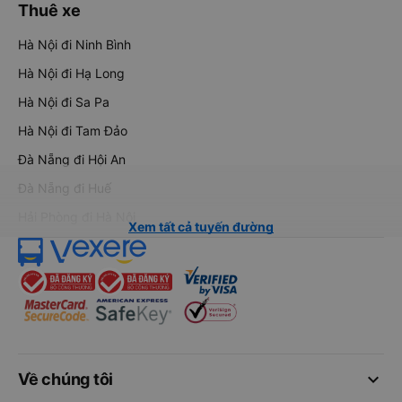
Thuê xe
Hà Nội đi Ninh Bình
Hà Nội đi Hạ Long
Hà Nội đi Sa Pa
Hà Nội đi Tam Đảo
Đà Nẵng đi Hội An
Đà Nẵng đi Huế
Hải Phòng đi Hà Nội
Xem tất cả tuyến đường
keyboard_arrow_down
Về chúng tôi