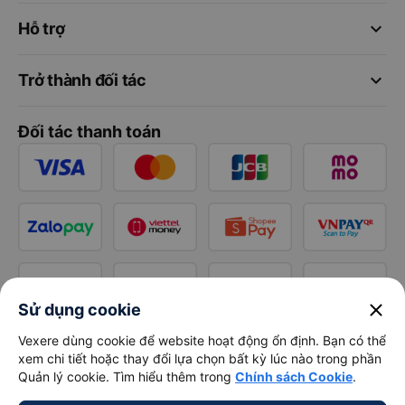
keyboard_arrow_down
Hỗ trợ
keyboard_arrow_down
Trở thành đối tác
Đối tác thanh toán
close
Sử dụng cookie
Vexere dùng cookie để website hoạt động ổn định. Bạn có thể
xem chi tiết hoặc thay đổi lựa chọn bất kỳ lúc nào trong phần
Quản lý cookie. Tìm hiểu thêm trong
Chính sách Cookie
.