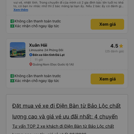
vui vẻ, nhiệt tình. Trong chuyến đi của mình có 2 gia đình bác lớn tuổi nc khá
to, có bạn nv nhắc nhở thì 2 bác mắng lại bạn ấy. Nếu 2 bác ấy có đánh giá
xấu thì mình ngược lại nha. Bạn ấy nhắc nhở rất đúng. 2 bác nói rất to. To
Xem thêm
đến lỗi mình ngủ còn mơ được câu chuyện các bác nói với nhau xuất hiện
trong giấc mơ của mình luôn. Nên nếu bạn ấy bị phản ánh thì đừng trừ lương
bạn ấy nha. Nếu bạn ấy bị trừ thì bảo bạn ấy liên hệ sđt của mình, mình hỗ
Không cần thanh toán trước
Xem giá
trợ ạ. Số mình đuôi 666, chuyến ĐH-NT ngày 16/1. À các bạn nữ lễ tân xinh
Xác nhận chỗ ngay lập tức
iu còn đổi cho mình phòng đơn sang đôi xong còn note là (một mình) yêu
luôn. Nhưng phòng đôi mà nằm một thì mỗi lần xe rẽ 1 cái là ✈️ Ít đi xe khách
nhưng đủ để đánh giá 10/10.
Xuân Hải
4.5
Limousine 24 Phòng Đôi
(25 đánh giá)
Bến xe liên tỉnh Đà Lạt
11 giờ
Quảng Nam (Dọc Quốc lộ 1A)
Không cần thanh toán trước
Xem giá
Xác nhận chỗ ngay lập tức
Đặt mua vé xe đi Điện Bàn từ Bảo Lộc chất
lượng cao và giá vé ưu đãi nhất: 4 chuyến
Tư vấn TOP 2 xe khách đi Điện Bàn từ Bảo Lộc chất