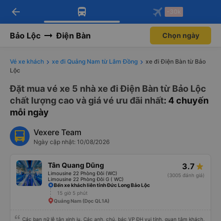
arrow_back
Tải app Vexere ngay!
Tải app Vexere
-30k
Mở app
Mở app
Nhận ưu đãi thành viên độc
-30k/ghế khi đặt vé máy bay qua
quyền
app
Bảo Lộc
Điện Bàn
Chọn ngày
Vé xe khách
xe đi Quảng Nam từ Lâm Đồng
xe đi Điện Bàn từ Bảo
Lộc
Đặt mua vé xe 5 nhà xe đi Điện Bàn từ Bảo Lộc
chất lượng cao và giá vé ưu đãi nhất
: 4 chuyến
mỗi ngày
Vexere Team
Ngày cập nhật: 10/08/2026
Tân Quang Dũng
3.7
Limousine 22 Phòng Đôi (WC)
(3005 đánh giá)
Limousine 22 Phòng Đôi G ( WC)
Bến xe khách liên tỉnh Đức Long Bảo Lộc
15 giờ 5 phút
Quảng Nam (Dọc QL1A)
Các bạn nữ lễ tân xinh iu. Các anh, chú, bác VP ĐH vui tính, quan tâm khách,