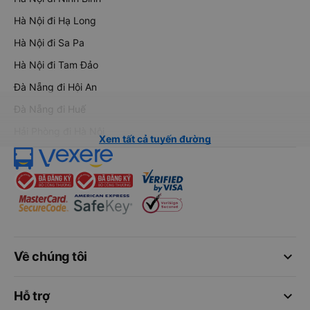
Hà Nội đi Hạ Long
Hà Nội đi Sa Pa
Hà Nội đi Tam Đảo
Đà Nẵng đi Hội An
Đà Nẵng đi Huế
Hải Phòng đi Hà Nội
Xem tất cả tuyến đường
keyboard_arrow_down
Về chúng tôi
keyboard_arrow_down
Hỗ trợ