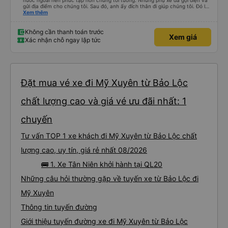
nước ngoài nên phức tạp hơn chúng tôi tưởng. Nhưng phụ xe đã gọi điện và
gửi địa điểm cho chúng tôi. Sau đó, anh ấy đích thân đi giúp chúng tôi. Đó là
lần đầu tiên đi xe giường nằm với hai đứa trẻ nhỏ khá thú vị. Chúng tôi không
Xem thêm
chắc chắn khi nào xe sẽ dừng lại để nghỉ hoặc ăn uống. Tôi rất ngạc nhiên
khi xe dừng lại lúc nửa đêm ở Cần Thơ và mọi người xuống xe ăn. Khi đến
điểm dừng, họ đánh thức chúng tôi dậy và đảm bảo chúng tôi đã sẵn sàng.
Không cần thanh toán trước
Xem giá
Nhìn chung, đó là một trải nghiệm tốt. Mỗi giường đều có gối và chăn, và đủ
Xác nhận chỗ ngay lập tức
chỗ cho 1 người lớn và 1 trẻ em nằm thoải mái.
Đặt mua vé xe đi Mỹ Xuyên từ Bảo Lộc
chất lượng cao và giá vé ưu đãi nhất: 1
chuyến
Tư vấn TOP 1 xe khách đi Mỹ Xuyên từ Bảo Lộc chất
lượng cao, uy tín, giá rẻ nhất 08/2026
🚌 1. Xe Tân Niên khởi hành tại QL20
Những câu hỏi thường gặp về tuyến xe từ Bảo Lộc đi
Mỹ Xuyên
Thông tin tuyến đường
Giới thiệu tuyến đường xe đi Mỹ Xuyên từ Bảo Lộc