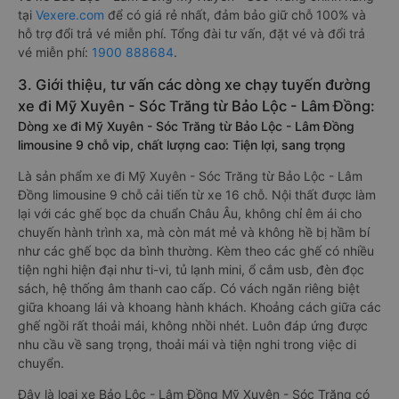
tại
Vexere.com
để có giá rẻ nhất, đảm bảo giữ chỗ 100% và
hỗ trợ đổi trả vé miễn phí. Tổng đài tư vấn, đặt vé và đổi trả
vé miễn phí:
1900 888684
.
3. Giới thiệu, tư vấn các dòng xe chạy tuyến đường
xe đi Mỹ Xuyên - Sóc Trăng từ Bảo Lộc - Lâm Đồng:
Dòng xe đi Mỹ Xuyên - Sóc Trăng từ Bảo Lộc - Lâm Đồng
limousine 9 chỗ vip, chất lượng cao: Tiện lợi, sang trọng
Là sản phẩm xe đi Mỹ Xuyên - Sóc Trăng từ Bảo Lộc - Lâm
Đồng limousine 9 chỗ cải tiến từ xe 16 chỗ. Nội thất được làm
lại với các ghế bọc da chuẩn Châu Âu, không chỉ êm ái cho
chuyến hành trình xa, mà còn mát mẻ và không hề bị hầm bí
như các ghế bọc da bình thường. Kèm theo các ghế có nhiều
tiện nghi hiện đại như ti-vi, tủ lạnh mini, ổ cắm usb, đèn đọc
sách, hệ thống âm thanh cao cấp. Có vách ngăn riêng biệt
giữa khoang lái và khoang hành khách. Khoảng cách giữa các
ghế ngồi rất thoải mái, không nhồi nhét. Luôn đáp ứng được
nhu cầu về sang trọng, thoải mái và tiện nghi trong việc di
chuyển.
Đây là loại xe Bảo Lộc - Lâm Đồng Mỹ Xuyên - Sóc Trăng có