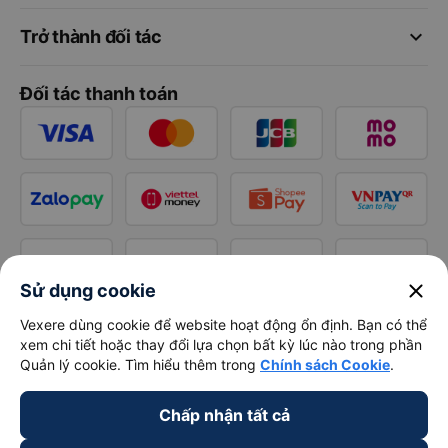
keyboard_arrow_down
Trở thành đối tác
Đối tác thanh toán
close
Sử dụng cookie
Vexere dùng cookie để website hoạt động ổn định. Bạn có thể
xem chi tiết hoặc thay đổi lựa chọn bất kỳ lúc nào trong phần
Quản lý cookie. Tìm hiểu thêm trong
Chính sách Cookie
.
Chấp nhận tất cả