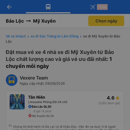
arrow_back
Tải app Vexere ngay!
Tải app Vexere
-30k
Mở app
Mở app
Nhận ưu đãi thành viên độc
-30k/ghế khi đặt vé máy bay qua
quyền
app
Bảo Lộc
Mỹ Xuyên
Chọn ngày
Vé xe khách
xe đi Sóc Trăng từ Lâm Đồng
xe đi Mỹ Xuyên từ Bảo
Lộc
Đặt mua vé xe 4 nhà xe đi Mỹ Xuyên từ Bảo
Lộc chất lượng cao và giá vé ưu đãi nhất
: 1
chuyến mỗi ngày
Vexere Team
Ngày cập nhật: 09/08/2026
Tân Niên
4.6
Limousine Phòng Đôi 24 chỗ
(2283 đánh giá)
Bảo Lộc QL20
8 giờ 15 phút
Mỹ Xuyên QL1A
Chúng tôi khởi hành từ Đà Lạt và đi Châu Đức. Việc lên xe buýt vì là người