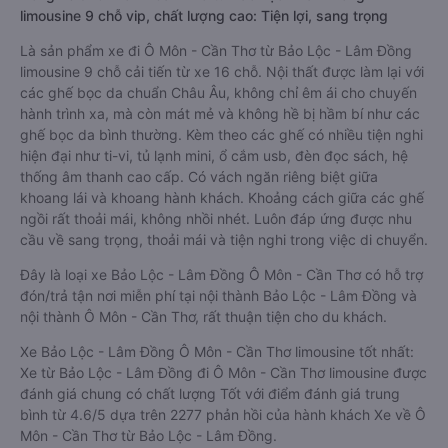
limousine 9 chỗ vip, chất lượng cao: Tiện lợi, sang trọng
Là sản phẩm xe đi Ô Môn - Cần Thơ từ Bảo Lộc - Lâm Đồng
limousine 9 chỗ cải tiến từ xe 16 chỗ. Nội thất được làm lại với
các ghế bọc da chuẩn Châu Âu, không chỉ êm ái cho chuyến
hành trình xa, mà còn mát mẻ và không hề bị hầm bí như các
ghế bọc da bình thường. Kèm theo các ghế có nhiều tiện nghi
hiện đại như ti-vi, tủ lạnh mini, ổ cắm usb, đèn đọc sách, hệ
thống âm thanh cao cấp. Có vách ngăn riêng biệt giữa
khoang lái và khoang hành khách. Khoảng cách giữa các ghế
ngồi rất thoải mái, không nhồi nhét. Luôn đáp ứng được nhu
cầu về sang trọng, thoải mái và tiện nghi trong việc di chuyển.
Đây là loại xe Bảo Lộc - Lâm Đồng Ô Môn - Cần Thơ có hỗ trợ
đón/trả tận nơi miễn phí tại nội thành Bảo Lộc - Lâm Đồng và
nội thành Ô Môn - Cần Thơ, rất thuận tiện cho du khách.
Xe Bảo Lộc - Lâm Đồng Ô Môn - Cần Thơ limousine tốt nhất:
Xe từ Bảo Lộc - Lâm Đồng đi Ô Môn - Cần Thơ limousine được
đánh giá chung có chất lượng Tốt với điểm đánh giá trung
bình từ 4.6/5 dựa trên 2277 phản hồi của hành khách Xe về Ô
Môn - Cần Thơ từ Bảo Lộc - Lâm Đồng.