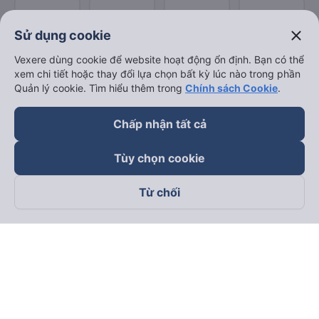
close
Sử dụng cookie
Vexere dùng cookie để website hoạt động ổn định. Bạn có thể
xem chi tiết hoặc thay đổi lựa chọn bất kỳ lúc nào trong phần
Quản lý cookie. Tìm hiểu thêm trong
Chính sách Cookie
.
Chấp nhận tất cả
Tùy chọn cookie
Từ chối
Theo dõi chúng tôi trên
Facebook
Tiktok
Youtube
Công ty TNHH Thương Mại Dịch Vụ Vexere
Địa chỉ đăng ký kinh doanh: 8C Chữ Đồng Tử, Phường Tân
Sơn Nhất, TP. Hồ Chí Minh, Việt Nam