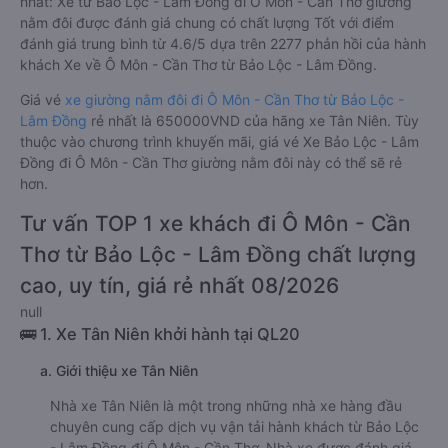
nhất: Xe từ Bảo Lộc - Lâm Đồng đi Ô Môn - Cần Thơ giường
nằm đôi được đánh giá chung có chất lượng Tốt với điểm
đánh giá trung bình từ 4.6/5 dựa trên 2277 phản hồi của hành
khách Xe về Ô Môn - Cần Thơ từ Bảo Lộc - Lâm Đồng.
Giá vé
xe giường nằm đôi đi Ô Môn - Cần Thơ từ Bảo Lộc -
Lâm Đồng
rẻ nhất là 650000VND của hãng xe Tân Niên. Tùy
thuộc vào chương trình khuyến mãi, giá vé Xe Bảo Lộc - Lâm
Đồng đi Ô Môn - Cần Thơ giường nằm đôi này có thể sẽ rẻ
hơn.
Tư vấn TOP 1 xe khách đi Ô Môn - Cần
Thơ từ Bảo Lộc - Lâm Đồng chất lượng
cao, uy tín, giá rẻ nhất 08/2026
null
🚌 1. Xe Tân Niên khởi hành tại QL20
a. Giới thiệu xe Tân Niên
Nhà xe Tân Niên là một trong những nhà xe hàng đầu
chuyên cung cấp dịch vụ vận tải hành khách từ Bảo Lộc
- Lâm Đồng đi Ô Môn - Cần Thơ. Nhà xe được đánh giá