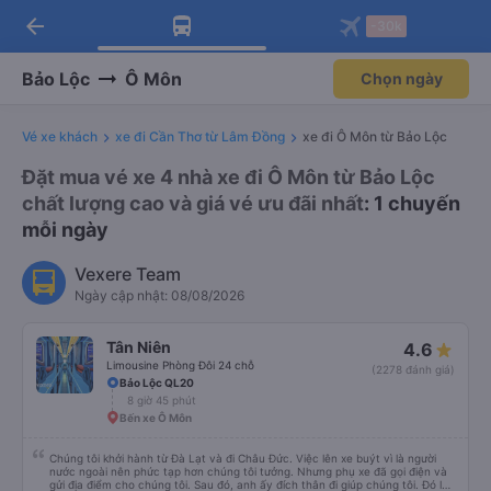
arrow_back
Tải app Vexere ngay!
Tải app Vexere
-30k
Mở app
Mở app
Nhận ưu đãi thành viên độc
-30k/ghế khi đặt vé máy bay qua
quyền
app
Bảo Lộc
Ô Môn
Chọn ngày
Vé xe khách
xe đi Cần Thơ từ Lâm Đồng
xe đi Ô Môn từ Bảo Lộc
Đặt mua vé xe 4 nhà xe đi Ô Môn từ Bảo Lộc
chất lượng cao và giá vé ưu đãi nhất
: 1 chuyến
mỗi ngày
Vexere Team
Ngày cập nhật: 08/08/2026
Tân Niên
4.6
Limousine Phòng Đôi 24 chỗ
(2278 đánh giá)
Bảo Lộc QL20
8 giờ 45 phút
Bến xe Ô Môn
Chúng tôi khởi hành từ Đà Lạt và đi Châu Đức. Việc lên xe buýt vì là người
nước ngoài nên phức tạp hơn chúng tôi tưởng. Nhưng phụ xe đã gọi điện và
gửi địa điểm cho chúng tôi. Sau đó, anh ấy đích thân đi giúp chúng tôi. Đó là