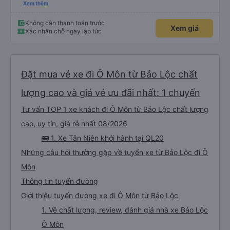
lần đầu tiên đi xe giường nằm với hai đứa trẻ nhỏ khá thú vị. Chúng tôi không
Xem thêm
chắc chắn khi nào xe sẽ dừng lại để nghỉ hoặc ăn uống. Tôi rất ngạc nhiên
khi xe dừng lại lúc nửa đêm ở Cần Thơ và mọi người xuống xe ăn. Khi đến
điểm dừng, họ đánh thức chúng tôi dậy và đảm bảo chúng tôi đã sẵn sàng.
Không cần thanh toán trước
Xem giá
Nhìn chung, đó là một trải nghiệm tốt. Mỗi giường đều có gối và chăn, và đủ
Xác nhận chỗ ngay lập tức
chỗ cho 1 người lớn và 1 trẻ em nằm thoải mái.
Đặt mua vé xe đi Ô Môn từ Bảo Lộc chất
lượng cao và giá vé ưu đãi nhất: 1 chuyến
Tư vấn TOP 1 xe khách đi Ô Môn từ Bảo Lộc chất lượng
cao, uy tín, giá rẻ nhất 08/2026
🚌 1. Xe Tân Niên khởi hành tại QL20
Những câu hỏi thường gặp về tuyến xe từ Bảo Lộc đi Ô
Môn
Thông tin tuyến đường
Giới thiệu tuyến đường xe đi Ô Môn từ Bảo Lộc
1. Về chất lượng, review, đánh giá nhà xe Bảo Lộc
Ô Môn