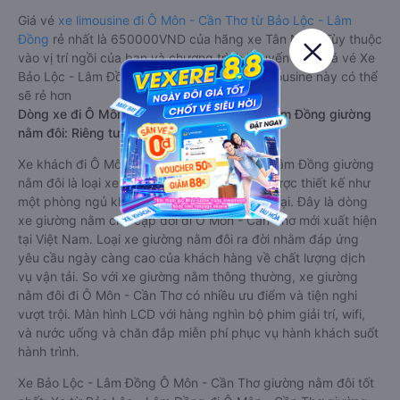
Giá vé
xe limousine đi Ô Môn - Cần Thơ từ Bảo Lộc - Lâm
Đồng
rẻ nhất là 650000VND của hãng xe Tân Niên. Tùy thuộc
vào vị trí ngồi của bạn và chương trình khuyến mãi, giá vé Xe
Bảo Lộc - Lâm Đồng đi Ô Môn - Cần Thơ limousine này có thể
sẽ rẻ hơn
Dòng xe đi Ô Môn - Cần Thơ từ Bảo Lộc - Lâm Đồng giường
nằm đôi: Riêng tư, đầy đủ tiện nghi
Xe khách đi Ô Môn - Cần Thơ từ Bảo Lộc - Lâm Đồng giường
nằm đôi là loại xe đặc biệt. Với mỗi giường được thiết kế như
một phòng ngủ khách sạn sang trọng, hiện đại. Đây là dòng
xe giường nằm cho cặp đôi đi Ô Môn - Cần Thơ mới xuất hiện
tại Việt Nam. Loại xe giường nằm đôi ra đời nhằm đáp ứng
yêu cầu ngày càng cao của khách hàng về chất lượng dịch
vụ vận tải. So với xe giường nằm thông thường, xe giường
nằm đôi đi Ô Môn - Cần Thơ có nhiều ưu điểm và tiện nghi
vượt trội. Màn hình LCD với hàng nghìn bộ phim giải trí, wifi,
và nước uống và chăn đắp miễn phí phục vụ hành khách suốt
hành trình.
Xe Bảo Lộc - Lâm Đồng Ô Môn - Cần Thơ giường nằm đôi tốt