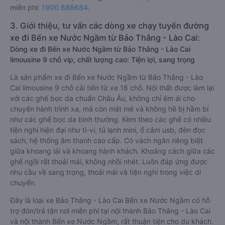
miễn phí:
1900 888684
.
3. Giới thiệu, tư vấn các dòng xe chạy tuyến đường
xe đi Bến xe Nước Ngầm từ Bảo Thắng - Lào Cai:
Dòng xe đi Bến xe Nước Ngầm từ Bảo Thắng - Lào Cai
limousine 9 chỗ vip, chất lượng cao: Tiện lợi, sang trọng
Là sản phẩm xe đi Bến xe Nước Ngầm từ Bảo Thắng - Lào
Cai limousine 9 chỗ cải tiến từ xe 16 chỗ. Nội thất được làm lại
với các ghế bọc da chuẩn Châu Âu, không chỉ êm ái cho
chuyến hành trình xa, mà còn mát mẻ và không hề bị hầm bí
như các ghế bọc da bình thường. Kèm theo các ghế có nhiều
tiện nghi hiện đại như ti-vi, tủ lạnh mini, ổ cắm usb, đèn đọc
sách, hệ thống âm thanh cao cấp. Có vách ngăn riêng biệt
giữa khoang lái và khoang hành khách. Khoảng cách giữa các
ghế ngồi rất thoải mái, không nhồi nhét. Luôn đáp ứng được
nhu cầu về sang trọng, thoải mái và tiện nghi trong việc di
chuyển.
Đây là loại xe Bảo Thắng - Lào Cai Bến xe Nước Ngầm có hỗ
trợ đón/trả tận nơi miễn phí tại nội thành Bảo Thắng - Lào Cai
và nội thành Bến xe Nước Ngầm, rất thuận tiện cho du khách.