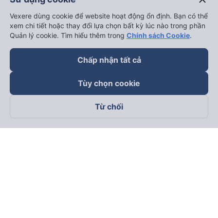
Vexere dùng cookie để website hoạt động ổn định. Bạn có thể
xem chi tiết hoặc thay đổi lựa chọn bất kỳ lúc nào trong phần
Quản lý cookie. Tìm hiểu thêm trong
Chính sách Cookie
.
Chấp nhận tất cả
Tùy chọn cookie
Từ chối
Theo dõi chúng tôi trên
Facebook
Tiktok
Youtube
Công ty TNHH Thương Mại Dịch Vụ Vexere
Địa chỉ đăng ký kinh doanh: 8C Chữ Đồng Tử, Phường Tân
Sơn Nhất, TP. Hồ Chí Minh, Việt Nam
Địa chỉ
:
Lầu 2, toà nhà H3 Circo Hoàng Diệu, 384 Hoàng Diệu,
Phường Khánh Hội, TP Hồ Chí Minh, Việt Nam