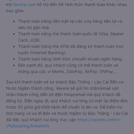
khi
Vexere.com
hỗ trợ đến 06 hình thức thanh toán khác nhau
bao gồm:
Thanh toán bằng tiền mặt tại các cửa hàng tiện lợi và
siêu thị gần nhà.
Thanh toán bằng thẻ thanh toán quốc tế (Visa, Master
Card, JCB).
Thanh toán bằng thẻ ATM đã đăng ký thanh toán trực
tuyến (Internet Banking).
Thanh toán bằng hình thức chuyển khoản ngân hàng.
Bên cạnh đó, quý khách cũng có thể thanh toán vé
thông qua các ví Momo, ZaloPay, AirPay, VNPay,…
Sau khi thanh toán vé xe khách Bảo Thắng - Lào Cai Bến xe
Nước Ngầm thành công, Vexere sẽ gửi tin nhắn/email xác
nhận thành công đến số điện thoại/email mà quý khách đã
đăng ký. Đến ngày đi, quý khách vui lòng có mặt tại điểm đón
trước 30 phút giờ khởi hành để chuẩn bị lên xe. Để kiểm tra
tình trạng vé xe đi Bến xe Nước Ngầm từ Bảo Thắng - Lào Cai
đã đặt, quý khách vui lòng truy cập
https://vexere.com/vi-
VN/booking/ticketinfo