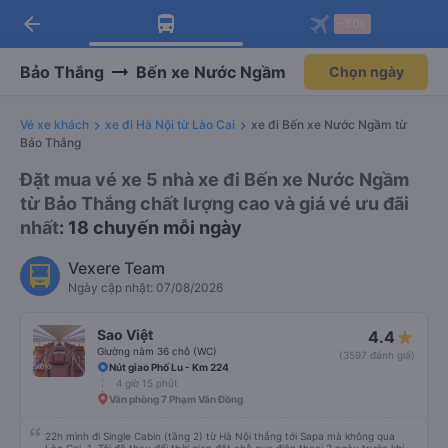
arrow_back
Tải app Vexere ngay!
Tải app Vexere
-30k
Mở app
Mở app
Nhận ưu đãi thành viên độc
-30k/ghế khi đặt vé máy bay qua
quyền
app
Bảo Thắng
Bến xe Nước Ngầm
Chọn ngày
Vé xe khách
xe đi Hà Nội từ Lào Cai
xe đi Bến xe Nước Ngầm từ
Bảo Thắng
Đặt mua vé xe 5 nhà xe đi Bến xe Nước Ngầm
từ Bảo Thắng chất lượng cao và giá vé ưu đãi
nhất
: 18 chuyến mỗi ngày
Vexere Team
Ngày cập nhật: 07/08/2026
Sao Việt
4.4
Giường nằm 36 chỗ (WC)
(3597 đánh giá)
Nút giao Phố Lu - Km 224
4 giờ 15 phút
Văn phòng 7 Phạm Văn Đồng
22h mình đi Single Cabin (tầng 2) từ Hà Nội thẳng tới Sapa mà không qua