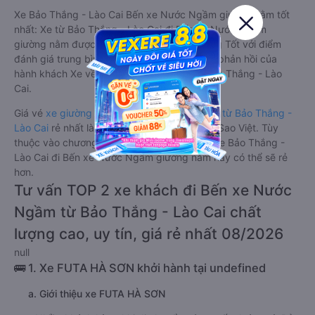
Xe Bảo Thắng - Lào Cai Bến xe Nước Ngầm giường nằm tốt
nhất: Xe từ Bảo Thắng - Lào Cai đi Bến xe Nước Ngầm
giường nằm được đánh giá chung chất lượng Tốt với điểm
đánh giá trung bình từ 4.6/5 dựa trên 4803 phản hồi của
hành khách Xe về Bến xe Nước Ngầm từ Bảo Thắng - Lào
Cai.
Giá vé
xe giường nằm đi Bến xe Nước Ngầm từ Bảo Thắng -
Lào Cai
rẻ nhất là 280000VND của hãng xe Sao Việt. Tùy
thuộc vào chương trình khuyến mãi, giá vé Xe Bảo Thắng -
Lào Cai đi Bến xe Nước Ngầm giường nằm này có thể sẽ rẻ
hơn.
Tư vấn TOP 2 xe khách đi Bến xe Nước
Ngầm từ Bảo Thắng - Lào Cai chất
lượng cao, uy tín, giá rẻ nhất 08/2026
null
🚌 1. Xe FUTA HÀ SƠN khởi hành tại undefined
a. Giới thiệu xe FUTA HÀ SƠN