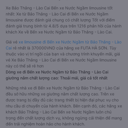
Xe Bảo Thắng - Lào Cai Bến xe Nước Ngầm limousine tốt
nhất: Xe từ Bảo Thắng - Lào Cai đi Bến xe Nước Ngầm
limousine được đánh giá chung có chất lượng Tốt với điểm
đánh giá trung bình từ 4.8/5 dựa trên 1216 phản hồi của hành
khách Xe về Bến xe Nước Ngầm từ Bảo Thắng - Lào Cai.
Giá vé
xe limousine đi Bến xe Nước Ngầm từ Bảo Thắng - Lào
Cai
rẻ nhất là 370000VND của hãng xe FUTA HÀ SƠN. Tùy
thuộc vào vị trí ngồi của bạn và chương trình khuyến mãi, giá
vé Xe Bảo Thắng - Lào Cai đi Bến xe Nước Ngầm limousine
này có thể sẽ rẻ hơn
Dòng xe đi Bến xe Nước Ngầm từ Bảo Thắng - Lào Cai
giường nằm chất lượng cao: Thoải mái, giá cả tốt nhất
Những nhà xe đi Bến xe Nước Ngầm từ Bảo Thắng - Lào Cai
đều sở hữu những xe giường nằm chất lượng cao. Trên xe
được trang bị đầy đủ các trang thiết bị hiện đại phục vụ cho
nhu cầu di chuyển của hành khách. Bên cạnh đó, các hãng xe
khách Bảo Thắng - Lào Cai Bến xe Nước Ngầm luôn chú
trọng đến chất lượng dịch vụ, không ngừng cải thiện để mang
đến trải nghiệm hoàn hảo cho hành khách.