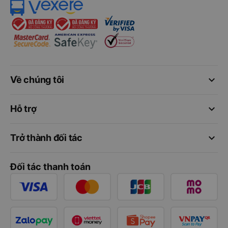
keyboard_arrow_down
Về chúng tôi
keyboard_arrow_down
Hỗ trợ
keyboard_arrow_down
Trở thành đối tác
Đối tác thanh toán