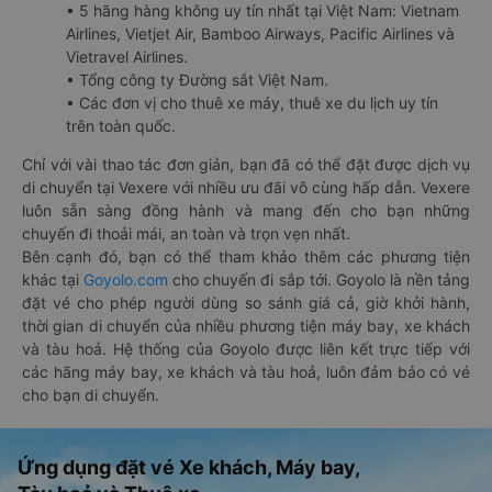
• 5 hãng hàng không uy tín nhất tại Việt Nam: Vietnam
Airlines, Vietjet Air, Bamboo Airways, Pacific Airlines và
Vietravel Airlines.
• Tổng công ty Đường sắt Việt Nam.
• Các đơn vị cho thuê xe máy, thuê xe du lịch uy tín
trên toàn quốc.
Chỉ với vài thao tác đơn giản, bạn đã có thể đặt được dịch vụ
di chuyển tại Vexere với nhiều ưu đãi vô cùng hấp dẫn. Vexere
luôn sẵn sàng đồng hành và mang đến cho bạn những
chuyến đi thoải mái, an toàn và trọn vẹn nhất.
Bên cạnh đó, bạn có thể tham khảo thêm các phương tiện
khác tại
Goyolo.com
cho chuyến đi sắp tới. Goyolo là nền tảng
đặt vé cho phép người dùng so sánh giá cả, giờ khởi hành,
thời gian di chuyển của nhiều phương tiện máy bay, xe khách
và tàu hoả. Hệ thống của Goyolo được liên kết trực tiếp với
các hãng máy bay, xe khách và tàu hoả, luôn đảm bảo có vé
cho bạn di chuyển.
Ứng dụng đặt vé Xe khách, Máy bay,