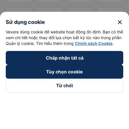
close
Sử dụng cookie
Vexere dùng cookie để website hoạt động ổn định. Bạn có thể
xem chi tiết hoặc thay đổi lựa chọn bất kỳ lúc nào trong phần
Quản lý cookie. Tìm hiểu thêm trong
Chính sách Cookie
.
Chấp nhận tất cả
Tùy chọn cookie
Từ chối
Theo dõi chúng tôi trên
Facebook
Tiktok
Youtube
Công ty TNHH Thương Mại Dịch Vụ Vexere