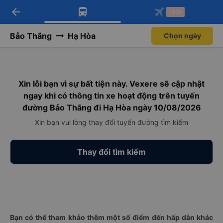
arrow_back
Tải app Vexere ngay!
Tải app Vexere
-30k
Mở app
Mở app
Nhận ưu đãi thành viên độc
-30k/ghế khi đặt vé máy bay qua
quyền
app
Bảo Thắng
Hạ Hòa
Chọn ngày
Xin lỗi bạn vì sự bất tiện này. Vexere sẽ cập nhật
ngay khi có thông tin xe hoạt động trên tuyến
đường Bảo Thắng đi Hạ Hòa ngày 10/08/2026
Xin bạn vui lòng thay đổi tuyến đường tìm kiếm
Thay đổi tìm kiếm
Bạn có thể tham khảo thêm một số điểm đến hấp dẫn khác