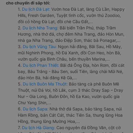
cho chuyến đi sắp tới:
1.
Du lịch Đà Lạt:
Vườn hoa Đà Lạt, làng Cù Lần, Happy
Hills, Fresh Garden, Tuyệt tình cốc, vườn thú Zoodoo,
đồi cỏ hồng Đà Lạt, đồi chè Cầu Đất,...
2.
Du lịch Nha Trang:
Bãi biển Trần Phú, tháp Trầm
Hương, nhà thờ đá, chợ đêm Nha Trang, đảo Hòn Mun,
nhà ga Nha Trang, đảo Điệp Sơn, thác bà Ponagar,...
3.
Du lịch Vũng Tàu:
Ngọn hải đăng, Bãi Sau, Hồ Mây,
mũi Nghinh Phong, hồ Đá Xanh, đồi Con Heo, hòn Bà,
vườn quốc gia Bình Châu, bến thuyền Marina,...
4.
Du lịch Phan Thiết:
Bãi đá Ông Địa, hòn Rơm, đồi cát
bay, Bàu Trắng - Bàu Sen, suối Tiên, làng chài Mũi Né,
đảo Hòn Bà, hải đăng Kê Gà,...
5.
Du lịch Buôn Ma Thuột:
Bảo tàng cà phê Buôn Mê
Thuột, núi Đá Voi, hồ Lắk, cụm 3 thác Dray Sap – Dray
Nur – Gia Long, Buôn Đôn, hồ Ea Kao, vườn quốc gia
Chư Yang Shin,...
6.
Du lịch Sapa:
Nhà thờ đá Sapa, bảo tàng Sapa, núi
Hàm Rồng, bản Cát Cát, thác Tiên Sa, thung lũng Hoa
Hồng, thung lũng Mường Hoa,...
7.
Du lịch Hà Giang:
Cao nguyên đá Đồng Văn, cột cờ