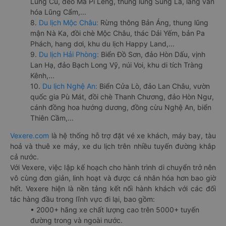
Lũng Cú, đèo Mã Pí Lèng, thung lũng Sủng Là, làng văn
hóa Lũng Cẩm,...
8.
Du lịch Mộc Châu:
Rừng thông Bản Áng, thung lũng
mận Nà Ka, đồi chè Mộc Châu, thác Dải Yếm, bản Pa
Phách, hang dơi, khu du lịch Happy Land,...
9.
Du lịch Hải Phòng:
Biển Đồ Sơn, đảo Hòn Dấu, vịnh
Lan Hạ, đảo Bạch Long Vỹ, núi Voi, khu di tích Tràng
Kênh,...
10.
Du lịch Nghệ An:
Biển Cửa Lò, đảo Lan Châu, vườn
quốc gia Pù Mát, đồi chè Thanh Chương, đảo Hòn Ngư,
cánh đồng hoa hướng dương, đồng cừu Nghệ An, biển
Thiên Cầm,...
Vexere.com
là hệ thống hỗ trợ đặt vé xe khách, máy bay, tàu
hoả và thuê xe máy, xe du lịch trên nhiều tuyến đường khắp
cả nước.
Với Vexere, việc lập kế hoạch cho hành trình di chuyển trở nên
vô cùng đơn giản, linh hoạt và được cá nhân hóa hơn bao giờ
hết. Vexere hiện là nền tảng kết nối hành khách với các đối
tác hàng đầu trong lĩnh vực đi lại, bao gồm:
• 2000+ hãng xe chất lượng cao trên 5000+ tuyến
đường trong và ngoài nước.